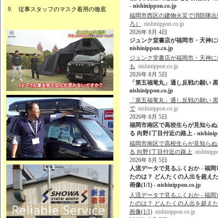
- nishinippon.co.jp
従事スタッフのマスク着用の徹底
福岡市西区の建物火災で消防隊出動 
ろ）
nishinippon.co.jp
2026年 8月 4日
ジュンク堂書店が福岡市・天神に移
nishinippon.co.jp
ジュンク堂書店が福岡市・天神に移
も
nishinippon.co.jp
2026年 8月 5日
「第五福竜丸」通し反戦の願い 黒
nishinippon.co.jp
「第五福竜丸」通し反戦の願い 黒
で
nishinippon.co.jp
2026年 8月 5日
福岡市南区で高校生らが見知らぬ
る 向野1丁目付近の路上 - nishinippo
福岡市南区で高校生らが見知らぬ
る 向野1丁目付近の路上
nishinipp
2026年 8月 5日
人流データで見るふくおか - 福
たのは？ どんたくの人出を超えた
画像(1/1) - nishinippon.co.jp
人流データで見るふくおか - 福
たのは？ どんたくの人出を超えた
画像(1/1)
nishinippon.co.jp