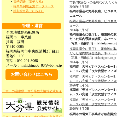
・
電子調達（電子入札）
市長“市議会への過剰なそんたく
・
福岡県例規全集データベース
2026年 8月 5日
・
地方税申告（elTAX）
福岡市議会の海外視察、ビジネスから
ニュース
福岡市議会の海外視察、ビジネス
管理・運営
ュース
2026年 8月 5日
全国地域動画配信局
福岡県議会に登庁し、報道陣の取材
福岡市・事業部
だった蔵内県議会議長、ネパール
担当 福田
- 写真・画像(1/1) - nishinippon.co.
〒810-0005
福岡県議会に登庁し、報道陣の取材
福岡県福岡市中央区清川2丁目21
だった蔵内県議会議長、ネパール
番地9・106
- 写真・画像(1/1)
nishinippon.co.jp
電話：092-201-3068
2026年 8月 5日
メール：nishichina66_88@ybb.ne.jp
福岡市「天神ビジネスセンターⅡ
ム・スパ完備「次世代型オフィス環境」
お問い合わせはこちら
福岡市「天神ビジネスセンターⅡ
ム・スパ完備「次世代型オフィス
2026年 8月 5日
福岡市「天神ビジネスセンターⅡ
日本一の温泉県・大分県観光情報公式サイ
ム・スパ完備「次世代型オフィス環
ト
福岡市「天神ビジネスセンターⅡ
ム・スパ完備「次世代型オフィス
2026年 8月 5日
福岡市の電気工事業者が破産開始決定 - ni