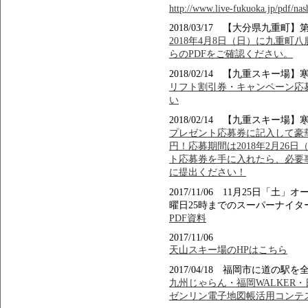
http://www.live-fukuoka.jp/pdf/na
2018/03/17 【大分県九重町
2018年4月8日（日）に九重町
らのPDFをご確認ください。
2018/02/14 【九重スキ
リフト割引券・キャンペーン応募
い
2018/02/14 【九重スキ
プレゼント応募券に記入して豪華賞品
円！応募期間は2018年2月26
ト応募券を手に入れたら、必要
に提出ください！
2017/11/06 11月25日
曜日25時までのスーパーナイタ
PDF資料
2017/11/06
天山スキー場のHPはこちら
2017/04/18 福岡市に道の
九州じゃらん・福岡WALKER
ゼンリン電子地図帳活用コンテ