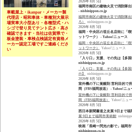
2026年 8月 5日
福岡市南区の建物火災で消防隊出動 
- nishinippon.co.jp
車載屋上・ikanpar・メーカー製
福岡市南区の建物火災で消防隊出動 
代理店・昭和車体・車種別大展示
ろ）
nishinippon.co.jp
場実車大小型あり・各種型式・ハ
2026年 8月 5日
シゴで登り見てテント広さ・高さ
福岡・中央区の笹丘名店街に「喫
確認できます・当社は佐賀県で・
ットワーク） - Yahoo!ニュース
板金塗装・車検点検認定有資格メ
福岡・中央区の笹丘名店街に「喫
ーカー認定工場ですご連絡くださ
ットワーク）
Yahoo!ニュース
い
2026年 8月 5日
「入り口」支援、その先は【多国籍
nishinippon.co.jp
「入り口」支援、その先は【多国
㊥】
nishinippon.co.jp
2026年 8月 5日
室外機の下に覚醒剤 営利目的で所
岡（FBS福岡放送） - Yahoo!ニ
室外機の下に覚醒剤 営利目的で所
岡（FBS福岡放送）
Yahoo!ニュ
2026年 8月 5日
西日本新聞書道之友展 9日まで福岡市美術館 
展 9日まで福岡市美術館
nishinipp
2026年 8月 5日
映画「長崎ー閃光の影で」福岡市で
nishinippon.co.jp