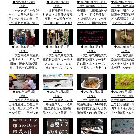
◆2022年3月29日
◆2022年3月23日
◆2022年2月7日（月）
◆2022年2月7日
（火）
（水）
大分県国際ラムサー
・大分県九重
・かささぎ「かちが
・佐賀県杵島郡白石
ル湿原・九重連山坊が
園スキー場の一
らす」天然記念物・中
町辺田・山伏修火渡り
つる・「行く帰る5か
日親子で雪遊び
国の七夕伝説の鳥中国
行事・神仏習合神社
ら6時間歩いてしか行
ども広場拡充・
でも蘇州市近郊で見ま
「三代実録」に定観3
けない」九州最高所天
子ともに手ぶら
したカシャ・カシャと
年・861年真言寺十六
然温泉法華院温泉山荘
こども用レンタ
鳴くきます・・・黒い
坊一大霊場有・龍造寺
の冬１月ー３。ｃ
アサイズ用
カラス・九州の自宅庭
氏・鍋島氏の保護・祈
に遊びに来ています
年祭かけ参リ
◆2021年12月27日
◆2021年12月27日
◆2021年11月1日
◆2021年10月1
（月）
（月）
（月）
（金）
・大分県法華院温泉
・大分県九州最大九
・大分県九州最大九
・大分県九重
山荘２０２１・12月17
重森林公園スキー場２
重森林公園スキー場12
原法華院温泉高
日毎年恒例人気感謝
０２１、１２、１１
月11日・土・オープン
ス・夕・朝・食
祭・外気ー3℃標高１
（土）オープン「いつ
「当日リフト無料」1
品料理（つけた
３００ｍ級天然温泉有
きても雪がいつぱい」
月1日・土・ナイター
日本酒・焼酎・
全国から50数名山荘で
「大人も子供も体一つ
営業手ぶらでOKレン
DINER（九重
年忘れ爆笑感謝祭
で来場OK一流メーカ
タルウェア全サイズ用
ー）品数豊富宿
ーレンタルウェア４０
意
で1万円前後予
００セツト用意」
ダイナープライ
◆2021年10月1日
◆2021年9月29日
◆2021年9月29日
◆2021年9月1日
企業様合宿・研
（金）
（水）
（水）
・大分県九重
・大分県法華院温泉
・大分県国際ラムサ
・大分県九重町法華
最大級国際ラム
山荘九重連山の登山中
ール湿原エリア・法華
院温泉山荘・1470年代
たではら湿原・平
心地・最大級のラムサ
院温泉山荘と自家製
福岡県英彦山より山伏
年11月8日水鳥
ール湿原・・坊がつる
品・うどん・饅頭・牛
修煉場・1648年現在の
地・第9回ラム
九州最高所天然温泉登
丼・カレーその他菓子
観音堂安置の十一面観
湿原決定中間湿
山者に山をインタビュ
類・オリジナル専用お
音・不動明王・毘沙門
内最大級標高１
ウ
土産・すべて一味違
天・江戸時代武田藩の
から１２００ｍ
う・天然温泉とお酒・
祈願所・明治15年本
の野焼・地元ボ
国際ラムサール湿原坊
坊・支所は消失24代弘
アで環境維