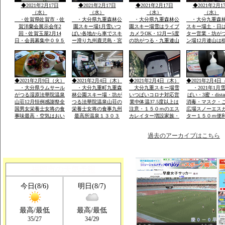
◆2021年2月17日
◆2021年2月17日
◆2021年2月17日
◆2021年2月1
（水）
（水）
（水）
（水）
・佐賀県佐賀市・佐
・大分県九重森林公
・大分県九重森林公
・大分九重森
賀洋蘭会展示会年2
園スキー場1月雪いつ
園スキー場雪はライブ
スキー場土・日
回・佐賀玉屋2月14
ぱい各地から車でスキ
カメラOK・12月ー5度
ター営業・坊が
日・会員募集中０９５
ー滑り九州鹿児島・宮
の坊がつる・九重連山
ン場12月連山は
２－６０－１３６２・
崎・山口・福岡の各県
の名峰・法華院温泉山
５。硫黄山1580
大島・栽培管理など
から・レンタルウェア
荘九州最高所１３０３
山１９９５・１
一流メーカー用意
ｍ天然温泉
257年ぶり噴火
りできる法華院
1470年入山・白
◆2021年2月9日（火）
◆2021年2月4日（木）
◆2021年2月4日（木）
◆2021年2月4日
山伏修練場
・大分県ラムサール
・大分九重町九重森
大分九重スキー場雪
・2021年1月
がつる湿原法華院温泉
林公園スキー場・坊が
いつぱいコロナ対応営
ぱい・3蜜・dista
山荘12月恒例感謝祭全
つる法華院温泉山荘の
業中体温37.5度以上は
消毒・マスク・
国男女栄養士女将の食
栄養士女将の食事九州
注意・１５０ｍのエス
広場スノーエス
事味最高・空気はおい
最高所温泉１３０３
カレイター増設家族・
ター１５０ｍ便
しい・景色は九重連山
ｍ・お泊り予約は携帯
こども初心者が安全遊
ェアレンタル体
OK
霊峰・名峰
電話のみです「ｈｐ」
べる土・日はナイター
過去のアーカイブはこちら
福岡市の天気予報
今日(8/6)
明日(8/7)
最高/最低
最高/最低
/
/
35
27
34
29