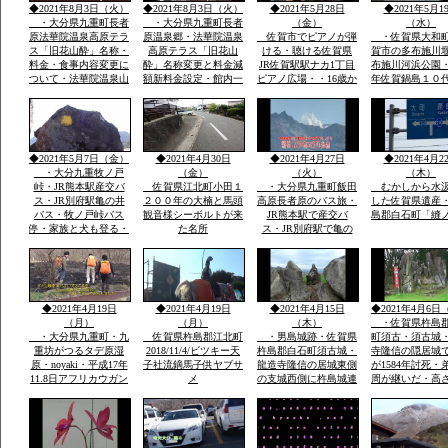
◆2021年8月3日（火）
◆2021年8月3日（火）
◆2021年5月28日
◆2021年5月1
がつるでテン泊・畳に
蔵孟夫が山宿
・大分県九重町長者
・大分県九重町長者
（金）
（水）
原法華院温泉高原テラ
原温泉郷・法華院温泉
佐賀市でピアノが弾
・佐賀県大和
ス「旧花山酔」名称・
高原テラス「旧花山
ける・聴ける佐賀県
賀市の多布施川
料金・食事内容変更に
酔」名称変更と料金減
JR佐賀駅駅ナカ1丁目
布施川河浜公園・1
ついて・法華院温泉山
額新料金設定・館内一
ピアノ広場・・16歳か
年佐賀鍋島１０
荘館主・弘蔵より説
部改装を法華院温泉山
わいい女の子弾いてい
鍋島直正の別亭
明・パソコン可・
荘27代目荘主・弘蔵岳
ます椅子もあります弾
「多布施川河岬
hi/fiok/九重連山登山・
久より説明ご挨拶ご案
ける人応援求
園」トンボ王国
国内最大級のラムサー
内いたします・家族で
ル湿原エリアなど
レーズナブルで
◆2021年5月7日（金）
◆2021年4月30日
◆2021年4月27日
◆2021年4月2
・大分九重牧ノ戸
（金）
（火）
（木）
峠・JR熊本駅産交バ
佐賀県江北町小田１
・大分県九重町飯田
むかしから水
ス・JR別府駅亀の井
２００年の大楠と馬頭
高原長者原のバス旅・
した佐賀県遺産
バス・牧ノ戸峠バス
観音様シーボルトが来
JR熊本駅で産交バ
島郡白石町「縫
停・家族と犬も登る・
た名所
ス・JR別府駅で亀の
早朝日帰り九重連山コ
井バスで行く日本最大
ース
級ラムサール坊がつる
たではら湿原・ミヤマ
キリシマ九重連山法華
院温泉
◆2021年4月19日
◆2021年4月19日
◆2021年4月15日
◆2021年4月6日
（月）
（月）
（木）
・佐賀県杵島
・大分県九重町・九
佐賀県杵島郡江北町
・男島城跡・佐賀県
町須古・須古城
重坊がつるタデ原湿
2018/11/4/ビツキー天
杵島郡白石町須古城・
寺隆信の隠居城
原・noyaki・平成17年
子社流鏑馬子供ヤブサ
龍造寺隆信の居城東側
が1584年討死・
11.8日アフリカウガン
メ
の支城西側に杵島城連
周が継いだ・高
ダ第9回国際ラムサー
掲して防衛。須古城は
ｍ・外堀曲輪・
ル湿原にタデ原３８
鎮西屈指の堅城
２年天文年間から1
ha・坊がつる５３ha・
年築城
九重の自然をまのる会