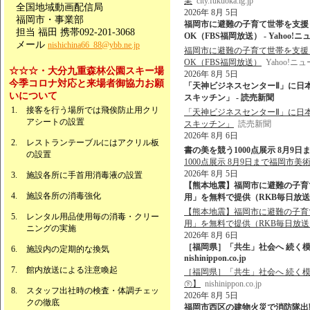
業
city.fukuoka.lg.jp
全国地域動画配信局
2026年 8月 5日
福岡市・事業部
福岡市に避難の子育て世帯を支援
担当 福田 携帯092-201-3068
OK（FBS福岡放送） - Yahoo!ニ
メール
nishichina66_88@ybb.ne.jp
福岡市に避難の子育て世帯を支援
OK（FBS福岡放送）
Yahoo!ニ
☆☆☆・大分九重森林公園スキー場
2026年 8月 5日
今季コロナ対応と来場者御協力お願
「天神ビジネスセンターⅡ」に日
いについて
スキッチン」 - 読売新聞
接客を行う場所では飛俟防止用クリ
「天神ビジネスセンターⅡ」に日
アシートの設置
スキッチン」
読売新聞
2026年 8月 6日
レストランテーブルにはアクリル板
書の美を競う1000点展示 8月9日まで福岡
の設置
1000点展示 8月9日まで福岡市美
2026年 8月 5日
施設各所に手首用消毒液の設置
【熊本地震】福岡市に避難の子育
施設各所の消毒強化
用」を無料で提供（RKB毎日放送） 
【熊本地震】福岡市に避難の子育
レンタル用品使用毎の消毒・クリー
用」を無料で提供（RKB毎日放送
ニングの実施
2026年 8月 6日
［福岡県］「共生」社会へ 続く模
施設内の定期的な換気
nishinippon.co.jp
館内放送による注意喚起
［福岡県］「共生」社会へ 続く
㊦】
nishinippon.co.jp
スタッフ出社時の検査・体調チェッ
2026年 8月 5日
クの徹底
福岡市西区の建物火災で消防隊出動 