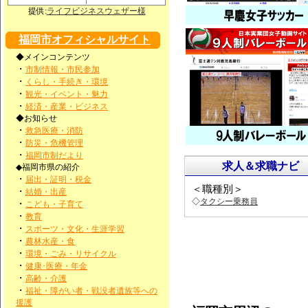
提供:
ライフビジネスウェザー様
福岡市オフィシャルサイト
◆メインコンテンツ
・
市制情報・市民参加
・
くらし・手続き・環境
・
観光・イベント・魅力
・
経済・産業・ビジネス
◆お知らせ
・
救急医療・消防
・
防災・危機管理
・
福岡市制だより
求人＆求職ナビ
◆福岡市県の紹介
・
届出・証明・税金
＜職種別＞
・
結婚・出産
◇
タクシー乗務員
・
こども・子育て
・
教育
・
スポーツ・文化・生涯学習
・
農林水産・食
・
環境・ごみ・リサイクル
・
健康･医療・年金
・
高齢・介護
・
福祉・障がい者・戦没者遺族等への
援護