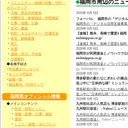
■
福岡市周辺のニュ
・
コミュニティ・地域の活動・NPO・
ボランティア
・
人権・男女共同参画
2026年 8月 6日
・
消費生活・各種相談・市民相談
フォーバル、 福岡市の『デジタル活用
・
仕事・就職・引越
福岡市の『デジタル活用支援事業
・
住宅・建築
2026年 8月 6日
・
防犯・モラルマナー・交通安全
【速報】熊本、長崎で震度4 福岡
nishinippon.co.jp
・
衛生・動物愛護
・
死亡
【速報】熊本、長崎で震度4 福岡
・
2026年 8月 6日
水道
福岡市が民間資金とノウハウで公園
・
道路・河川・下水道
nishinippon.co.jp
・
交通案内
福岡市が民間資金とノウハウで公園
◆各種手続き
へ
nishinippon.co.jp
･
申請書ダウンロード
2026年 8月 5日
･
ネットで手続き
博多駅前の新たなにぎわいの拠点へ
･
組織一覧
並ぶ中に“立体的な緑” ミシュラン
･
施設案内・WEBマップ
博多駅前の新たなにぎわいの拠点へ
並ぶ中に“立体的な緑” ミシュラン
福岡県オフィシャル情報
2026年 8月 5日
◆メインコンテンツ
九州初出店の人気店も 博多駅前
・
九州朝日放送） - Yahoo!ニュース
防災・防犯とくらし
・
保健・医療・介護・福祉
九州初出店の人気店も 博多駅前
・
環境
九州朝日放送）
Yahoo!ニュース
・
しごと・産業・まちづくり
2026年 8月 5日