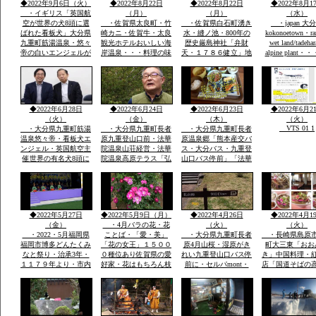
◆2022年9月6日（火）
◆2022年8月22日
◆2022年8月22日
◆2022年8月1
柱状節理玄武岩
てみてOK
永
誕生です
・イギリス「英国航
（月）
（月）
（水）
空が世界の犬8頭に選
・佐賀県太良町・竹
・佐賀県白石町湧き
・japan 大
ばれた看板犬」大分県
崎カニ・佐賀牛・太良
水・縫ノ池・800年の
kokonoetown・ra
九重町筋湯温泉・悠々
観光ホテルおいしい海
歴史厳島神社「弁財
wet land/tadeha
帝の白いエンジェルが
岸温泉・・・料理の味
天・１７８６健立」地
alpine plant・
society that prot
日本一に2回一位「楽
つけおいしい「板長最
区民から清水池・おい
nature
天サイト全国版選定」
高」・ムツゴロウ・た
しい水の要件に適合・
今度は世界の8頭に選
いらぎ「貝柱」竹崎カ
地区はもちろん町内外
定されました英国航空
ニは追加で1杯￥３０
から水汲みが絶えませ
から
００円ぐらい・温泉は
ん
◆2022年6月28日
◆2022年6月24日
◆2022年6月23日
◆2022年6月2
温度が
（火）
（金）
（木）
（火）
VTS 01 1
・大分県九重町筋湯
・大分県九重町長者
・大分県九重町長者
温泉悠々帝・看板犬エ
原九重登山口前・法華
原温泉郷「熊本産交バ
ンジェル・英国航空主
院温泉山荘経営・法華
ス・大分バス・九重登
催世界の有名犬8頭に
院温泉高原テラス「弘
山口バス停前」「法華
選定「日本から初」英
蔵氏長男支配人」一泊
院温泉山荘グルー
国航空より日本政府観
素泊まり￥７０００円
プ・・法華院山荘高原
光局ロンドン事務所か
温泉￥５００レストラ
テラス「」一泊￥７０
ら連絡日本一は楽天サ
ンあり・
００「素泊まりok]・
https://chinanews.jp
イトで2回日本一選定
自家温泉￥５００・食
◆2022年5月27日
◆2022年5月9日（月）
◆2022年4月26日
◆2022年4月1
公式
英文そのまま提示
事１０００円から
（金）
・4月バラの花・花
（火）
（火）
・2022・5月福岡県
ことば・「愛・美」
・大分県九重町長者
・長崎県島原
福岡市博多どんたくみ
「花の女王」１５００
原4月山桜・湿原がき
町大三東「おお
なと祭り・治承3年・
０種位あり佐賀県の愛
れい九重登山口バス停
き」中国料理・
１１７９年より・市内
好家・花はもちろん枝
前に・セルパmont・
店「国道そばの
各所に「演舞台」が設
木葉全体・・イキイキ
bell 登山用品出店・
すぐ見える赤色
けられ「松ばやし」を
と葉も花もつやあり
法華院温泉高原テラス
中国風のお店・
起源として市民のお祭
食堂「９１０・・くじ
袋の本格的な中
り
ゅうdiner]で九重夢ポ
有名店で大学通
ークで食事
がら修業