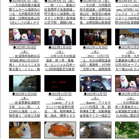
◆2023年4月7日（金）
◆2023年4月7日（金）
◆2023年4月7日（金）
◆2023年4月7日
キさんが拍手でした
・大分国内最大級国
・韓「ハン」家族の
・大分県・九州最高
・バルーンfesta
際ラムサール湿原坊が
佐賀県呼子名護屋城・
所天然温泉・法華院温
saga /1978年
つる・九州最高所天然
呼子港から加唐島に生
泉山荘・観音堂の御本
フェスタ イン
温泉・法華院温泉山荘
きずくり料理と唐津城
尊十一面観音堂から出
スタート1980年
5月ピンクの花ミヤマ
の天守郭・満開の桜・
発、法華院開山祭柴燈
野1984年佐賀開
キリシマ最高峰九重連
と虹の松原海岸歩き・
護摩法要が執り行われ
ルーンフェスタ
山赤ピンク色に染ま
お刺身は・伊勢エビ・
ました全国からの登山
1984年世界
る・九重森林公園スキ
ヒラメ・鯛・アワビ・
者の無事安寧を祈願す
ー場ママと遊べる子供
海老・身が動いた刺
る天気よく多数参加さ
専用広場・名物天空の
身・焼き物・おいしか
れました
◆2023年1月18日
◆2023年1月10日
◆2022年12月28日
◆2022年12月2
花火
つた
（水）
（火）
（水）
（水）
・佐賀県杵島郡白石
・22年12月大分筋湯
・2022・12月17日
・大分県・九
町稲佐神社1月22日午
温泉・悠々帝・看板
「土」大分法華院温泉
九重森林公園ス
後１：００よりごま法
犬・エンジェル日本一
山荘・感謝祭・1470年
12月10日オープ
要火渡り・トイレ・無
に2回英国航空主催世
「文明２年」福岡県英
キー場はweb カメ
料大駐車場あり・・・
界有名犬8頭に選定・
彦山より入山27代目
時間ズーム付きo
大分県九重森林公園ス
「日本初」・ｈｔｔｐ
「現」弘蔵岳久・自然
岡市からスキー
キー場・日本一夢大吊
ｓ://chinanews.jp・中
を守り・九州最高所天
バスＯＫ・JR
橋・ラムサール湿原坊
国経済新聞web版日本
然温泉・場内には観音
豊後森駅前・高
がつる・九州最高所天
語有料配信無料多数掲
堂も・国立公園ラムサ
インターバス停
◆2022年11月24日
◆2022年11月7日
◆2022年11月7日
◆2022年10月1
然温泉法華院
載
ール湿原内
す
（木）
（月）
（月）
（火）
・佐賀県東松浦郡呼
・i-canper・アイキ
・Ikanper・アイキヤ
・大分県筋湯
子町「よぶこ町」・人
ヤンパー佐賀県代理
ンパー代理店「有」昭
悠々帝看板犬エ
口5805人漁港・いか・
店・「有」昭和車体工
和車体工業・自動車板
ル英国航空主催
朝市道リ「日本三大朝
業・徳永・携帯０９０
金塗装デイラー指定工
の犬8頭に選定
市」映画・男はつらい
－２０８６－２８５
場・大展示場軽から
に2回「楽天サ
よ映画寅次郎子守歌撮
８・展示場に軽・普・
普・大型車実車・テン
選定・日本政府
影場所・綱引き・近く
大型車にキヤンパー商
ト実商品大展示展示場
ロンドン事務所
に名護屋城・豊臣秀
品実装展示アルミハシ
有・説明等あれば?携
で通知・日本語
吉・１００名城選定・
ゴで登り見て・広さ寝
帯090-2086-2858・徳
世界の8頭が大