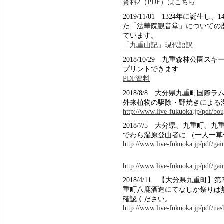
資料2（PDF）はこちら
2019/11/01 1324年に誕
た「法華院観音堂」についての
ています。
「九重山記」現代語訳
2018/10/29 九重森林公
プリントできます
PDF資料
2018/8/8 大分県九重町国
外来植物の駆除・野焼きによる
http://www.live-fukuoka.jp/pdf/bou
2018/7/5 大分県、九重町
でわら湿原登山者に （一人一
http://www.live-fukuoka.jp/pdf/gair
http://www.live-fukuoka.jp/pdf/gair
2018/4/11 【大分県九重町】
重町八鹿酒造にてなしか祭りは
確認ください。
http://www.live-fukuoka.jp/pdf/na