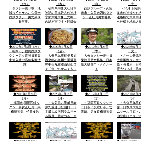
でスキー場完備」
（水）
（木）
（水）
（火）
タクシー乗り場、地
福岡県宗像大社日本
西鉄グループ・久留
・10月1日福
域ﾄﾂﾌﾟクラス、久留米
神話の日本最古の神社
米市・久留米西鉄タク
像市の神湊から
西鉄タクシー男女乗務
宗像大社宗像三女神・
シー正社員男女募集
連絡船で大島中
員募集、
の総本宮です・同級会
ら神様を地元大
で神湊港から大島の関
者さんが担いで
連遺跡とお祭りに船で
地元漁師さんの
行き「神宿る島」宗
のせ神湊までそ
像・沖ノ島関連がユネ
ご神体を宗像大
スコ世界遺産に登録見
運び大島遥拝所
◆2017年7月5日（水）
◆2023年9月22日
◆2017年6月29日
◆2023年9月1
て聞いてビツクリです
お宿「まなべ」
福岡市、福岡西鉄タ
（金）
（木）
（火）
クシー男女乗務員募集
大分県九重町長者原
大分タクシー正社員
・九州大分県
中途入社中高年多数活
温泉郷の九州九重最高
乗務員男女募集、日本
大級国際ラムサ
躍
峰中岳九重連山登山口
最大級専門・タクルー
原・長者原・日
で「何でもかんでもし
ト
夢大つり橋・坊
やベラナイト」の報
九州最高所天然
告・温泉豊富なエリア
華院温泉山荘・
で開催報告地元民のジ
山九州最高峰中
ビエ料理・鹿・いのし
重連山・標高・
しのさしいれ恊力で大
「坊がつる賛歌
◆2017年4月24日
◆2023年9月11日
◆2017年4月19日
◆2023年8月2
変盛り上がりました
名な坊がつるキ
（月）
（月）
（水）
（月）
場
福岡市,福岡西鉄タ
・大分県九重町長者
・福岡西鉄タクシー
・大分県九重
クシー男女正社員、乗
原九重連山登山口・日
二日市「筑紫野市」営
原・日本最大級
務員募集、特典多数
本最大級国際ラムサー
業所、男女乗務員募集
ムサール湿原・
ル湿原・坊がつる・キ
山登山口エリア
ヤンプ場・最高峰中
坊がつる登山ル
岳・九重連山ミヤマキ
暮れ雨の滝ルー
リシマ開花。九州最高
ケ池ルート・法
所天然温泉・行く帰る
泉山荘の九州最
最低5時間前後・また
然温泉・九州最