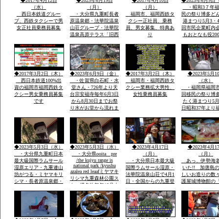
◆2017年4月12日
◆2023年6月19日
◆2017年4月10日
◆2023年6月9日
行きたい法華院温泉山
重連山中岳ルー
（水）
（月）
（月）
・昭和3７年福
荘
西日本鉄道グルー
・大分県九重町長者
福岡市、福岡西鉄タ
民の祭り博多ど
プ、西鉄タクシーで男
原温泉郷・法華院温泉
クシー正社員、乗務
港まつり5月3・4
女正社員乗務員募集
山荘グループ・法華院
員、男女募集、特典あ
回市民企業町内
温泉高原テラス「旧西
り
もおとなも役20
鉄ホテル」・素泊まり
総参加しゃもじ
ok・温泉入浴￥５０
出し練り歩きま
０・併設レストラン和
に踊り本舞台・
洋食１０００円から２
加で運営再開発
０００・登山・研修
バンの街で
◆2017年3月2日（木）
◆2023年6月9日（金）
◆2017年3月2日（木）
◆2023年5月1
会・合宿全国実績多数
西日本鉄道100%出
・佐賀県白石町・水
福岡市・福岡西鉄タ
（水）
資の福岡市福岡西鉄タ
堂さん・726年より天
クシー業務拡大男性、
・福岡県福岡市
クシー男女乗務員募集
台宗安福寺毎年6月3日
女性乗務員募集
回移民の祭り博
です
から8月30日までお祭
たく港まつり5月
り水がお堂から流れま
日昭和37年より
すお地蔵様が多数境内
市民の祭りに３
に顔つきがちがう飲む
内に踊り本舞台
とよくなる水です「体
民企業総参加こ
の調子が悪い人は飲ま
人も企業も約20
ないこと」
参加「しゃもじ
◆2023年5月3日（水）
◆2023年5月3日（水）
◆2023年4月17日
◆2023年4月1
を出し参加
・大分県九重町日本
・大分県ooita pre
（月）
（月）
/the kujyu range is
最大級国際ラムサール
・大分県日本最大級
あっ、伊勢海
national park /kyushu
湿原エリア・九重連山
国際ラムサール湿原・
いた!! 加唐島
azalea red leaafミヤマキ
坊がつる・ミヤマキリ
法華院温泉山荘で4月1
しいお造りの数
リシマ九重森林公園ス
シマ・長者原温泉郷・
日・全国からの九重登
護屋城博物館の
キー場名物毎年12月大
西日本有数の九重森林
山者の安全安泰を願い
の金お茶室」の
花火
公園スキー場・毎年12
開山祭と夜は九重町白
目、唐津城
月末の「天空の大花火
鳥神社の夜神楽の舞が
大会」２０００ｍ級の
奉納当日夜「日本100
冬の山々空に花火・・
名山」を達制したスズ