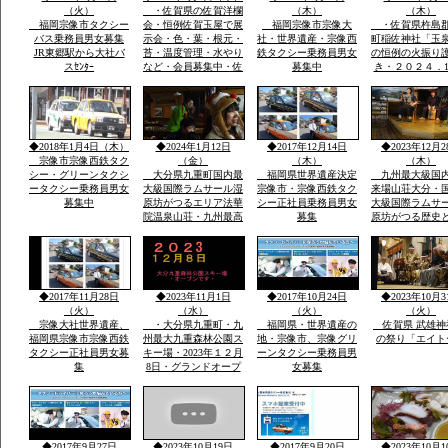
００ｍ級天然温泉最高
り・流鏑馬神事
（火）
・佐賀県の佐賀洋欄
（木）
（木）
福岡宗像市タクシー
会・恒例佐賀玉屋で展
福岡宗像市宗像大
・佐賀県杵島
バス乗務員男女募集
示会・色・葉・根元・
社・世界遺産・宗像西
町稲佐神社「玉
JR東郷駅から大社バ
苔・温度管理・水やり
鉄タクシー乗務員男女
の恒例の火振り
スｾﾝﾀｰ
など・会員募集中・佐
募集中
き・２０２４．1
賀市大和町・０９０－
日・日・午後1
９０７７－５５３５・
伝統祭り実行・
大島まで
駐車あり家内安
他祈願火渡り参
ます近くに水汲
◆2018年1月4日（木）
◆2024年1月12日
◆2017年12月14日
◆2023年12月2
名な縫いの池水
宗像市宗像西鉄タク
（金）
（木）
（木）
シー・グリーンタクシ
大分県九重町国内最
福岡県世界遺産決定
九州最大級国
ータクシー乗務員男女
大級国際ラムサール湿
宗像市・宗像西鉄タク
来場山荘大分・
募集中
原坊がつるエリア法華
シー正社員乗務員男女
大級国際ラムサ
院温泉山荘・九州最高
募集
原坊がつる歴史
所天然温泉・屋外は
に囲まれ九州最
雪・雪・雪で12月23日
然温泉の法華院
恒例「感謝祭」全国か
荘の歌「法華院
ら参加・法華院温泉山
ましょう」12月2
荘の歌が社員から紹介
例・感謝祭でで
◆2017年11月28日
◆2023年11月1日
◆2017年10月24日
◆2023年10月3
されました
い歌です
（火）
（水）
（火）
（火）
宗像大社世界遺産、
・大分県九重町・九
福岡県・世界遺産の
佐賀県 武雄神
福岡県宗像市宗像西鉄
州最大九重森林公園ス
地・宗像市、宗像グリ
の祭り「エイト
タクシー正社員男女募
キー場・2023年１２月
ーンタクシー乗務員男
集
8日・グランドオープ
女募集
ン・体一つで来場ok・
こどもも親子でスキー
で遊べる・こども広場
「パパママと子供の専
用遊びの特大のげれん
◆2017年9月27日
◆2023年10月19日
◆2017年9月20日
◆2023年10月1