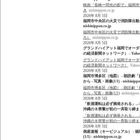
映画「長崎ー閃光の影で」福岡市で
き
nishinippon.co.jp
2026年 8月 5日
福岡市中央区の火災で消防隊出動 平
nishinippon.co.jp
福岡市中央区の火災で消防隊出動 平
ろ）
nishinippon.co.jp
2026年 8月 5日
グランドハイアット福岡でオーダ
の経済新聞ネットワーク） - Yaho
グランドハイアット福岡でオーダ
の経済新聞ネットワーク）
Yah
2026年 8月 5日
福岡市博多区（地図） - 朗読劇
から - 写真・画像(1/1) - nishinippon
福岡市博多区（地図） - 朗読劇
から - 写真・画像(1/1)
nishinippon.
2026年 8月 5日
「飲酒運転は必ず摘発される」…
沖縄の８県警が初の一斉取り締まりへ 
「飲酒運転は必ず摘発される」…
沖縄の８県警が初の一斉取り締ま
2026年 8月 5日
倒産速報（キービジュアル） - 
(1/1) - nishinippon.co.jp