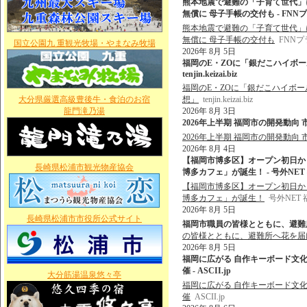
熊本地震で避難の「子育て世代」
無償に 母子手帳の交付も - FN
熊本地震で避難の「子育て世代」
無償に 母子手帳の交付も
FNN
国立公園九 重観光牧場・やまなみ牧場
2026年 8月 5日
福岡のE・ZOに「銀だこハイボー
tenjin.keizai.biz
福岡のE・ZOに「銀だこハイボー
大分県厳選高級豊後牛・食泊のお宿
想」
tenjin.keizai.biz
龍門滝乃湯
2026年 8月 3日
2026年上半期 福岡市の開発動向 市内5区
2026年上半期 福岡市の開発動向 市
2026年 8月 4日
【福岡市博多区】オープン初日か
長崎県松浦市観光物産協会
博多カフェ」が誕生！ - 号外NE
【福岡市博多区】オープン初日か
博多カフェ」が誕生！
号外NET
2026年 8月 5日
長崎県松浦市市役所公式サイト
福岡市職員の皆様とともに、避難所
の皆様とともに、避難所へ花を届
2026年 8月 5日
福岡に広がる 自作キーボード文
催 - ASCII.jp
大分筋湯温泉悠々亭
福岡に広がる 自作キーボード文
催
ASCII.jp