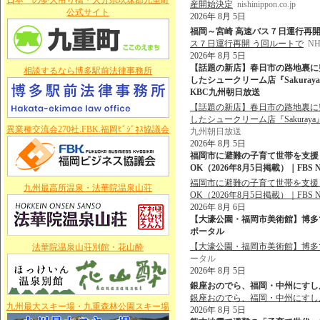
日本一の夢大吊り橋・大分県玖珠郡九重町
産開始決定
nishinippon.co.jp
公式サイト
2026年 8月 5日
福岡～宮崎 高速バス７日運行再開 
ス７日運行再開 う回ルートで
N
2026年 8月 5日
【話題の新店】春日市の路地裏に
相談するなら博多駅前法律事務所
したシュークリーム店『Sakura
KBC九州朝日放送
【話題の新店】春日市の路地裏に
したシュークリーム店『Sakura
異業種交流会270社.FBK.福岡ﾋﾞｼﾞﾈｽ協議会
九州朝日放送
2026年 8月 5日
福岡市に避難の子育て世帯を支援
OK（2026年8月5日掲載）｜FBS N
福岡市に避難の子育て世帯を支援
九州最高所温泉・法華院温泉山荘
OK（2026年8月5日掲載）｜FBS N
2026年 8月 6日
【大濠公園・福岡市美術館】博多で愛さ
ポータル
【大濠公園・福岡市美術館】博多で
法華院温泉山荘別館・花山酔
ータル
2026年 8月 5日
銀座おのでら、福岡・中州にすし店
銀座おのでら、福岡・中州にすし
九州最大スキー場・九重森林公園スキー場
2026年 8月 5日