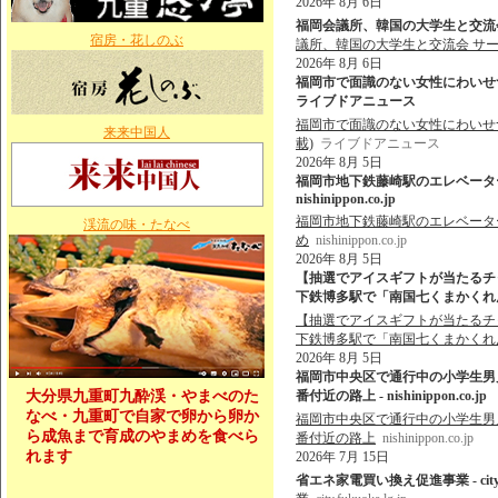
2026年 8月 6日
福岡会議所、韓国の大学生と交流会
宿房・花しのぶ
議所、韓国の大学生と交流会 サー
2026年 8月 6日
福岡市で面識のない女性にわいせつな行
ライブドアニュース
福岡市で面識のない女性にわいせつな
来来中国人
載)
ライブドアニュース
2026年 8月 5日
福岡市地下鉄藤崎駅のエレベーター
nishinippon.co.jp
福岡市地下鉄藤崎駅のエレベーター
渓流の味・たなべ
め
nishinippon.co.jp
2026年 8月 5日
【抽選でアイスギフトが当たるチ
下鉄博多駅で「南国七くまかくれんぼ
【抽選でアイスギフトが当たるチ
下鉄博多駅で「南国七くまかくれ
2026年 8月 5日
福岡市中央区で通行中の小学生男
大分県九重町九酔渓・やまべのた
番付近の路上 - nishinippon.co.jp
なべ・九重町で自家で卵から卵か
福岡市中央区で通行中の小学生男
ら成魚まで育成のやまめを食べら
番付近の路上
nishinippon.co.jp
れます
2026年 7月 15日
省エネ家電買い換え促進事業 - city.fuk