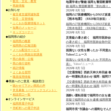
・
観光・文化・教育
地震学者が警鐘 福岡も警固断層帯
・
県政情報
鐘 福岡も警固断層帯「割れ残り
◆お知らせ
2026年 8月 5日
・
被災者支援関連制度
福岡の27医療機関からDMAT派
・
防災・災害情報
【熊本地震】（RKB毎日放送） - Y
・
ふくおか医療情報ネット
福岡の27医療機関からDMAT派
・
知事のメッセージ
【熊本地震】（RKB毎日放送）
・
キッズコーナー
2026年 8月 5日
◆福岡県の紹介
災害級の暑さ続く 福岡市医師会熱
・
福岡県の概要
の暑さ続く 福岡市医師会熱中症
・
福岡県の広報活動
2026年 8月 5日
・
メール配信サービス
面識ない女性を襲ったか 不同意わい
・
ふくおか県政出前講座
Yahoo!ニュース
・
県の条例・公報
面識ない女性を襲ったか 不同意わ
・
県の発行資料
送）
Yahoo!ニュース
・
統計情報
2026年 8月 5日
・
よくある質問
【交通情報】西鉄天神大牟田線 
・
め一時運転見合わせ 福岡 - 福岡
職員採用情報
◆県政へのご意見・相談窓口
【交通情報】西鉄天神大牟田線 
・
聴かせて下さい県民の声
め一時運転見合わせ 福岡
福岡T
・
意見募集（パブリックコメント）
2026年 8月 5日
・
相談窓口一覧
酒酔い運転容疑で福岡市の女を逮捕 福岡県警
◆オンラインサービス
容疑で福岡市の女を逮捕 福岡県
・
福岡県電子申請
2026年 8月 5日
・
市町村への電子申請
福岡市長“市議会への過剰なそんた