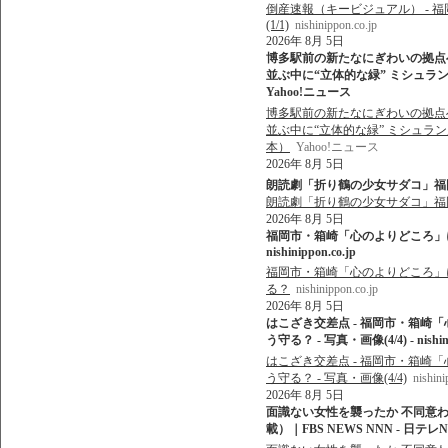
倒産速報（キービジュアル） - 
(1/1)
nishinippon.co.jp
2026年 8月 5日
博多駅前の新たなにぎわいの拠点へ
並ぶ中に“立体的な緑” ミシュラン
Yahoo!ニュース
博多駅前の新たなにぎわいの拠点へ
並ぶ中に“立体的な緑” ミシュラン
本）
Yahoo!ニュース
2026年 8月 5日
朗読劇「折り鶴の少女サダコ」福岡市・博多
朗読劇「折り鶴の少女サダコ」福岡
2026年 8月 5日
福岡市・箱崎「心のよりどころ」に
nishinippon.co.jp
福岡市・箱崎「心のよりどころ」
る？
nishinippon.co.jp
2026年 8月 5日
はこざき交差点 - 福岡市・箱崎
う守る？ - 写真・画像(4/4) - nishini
はこざき交差点 - 福岡市・箱崎
う守る？ - 写真・画像(4/4)
nishini
2026年 8月 5日
面識ない女性を襲ったか 不同意わい
載）｜FBS NEWS NNN - 日テレN