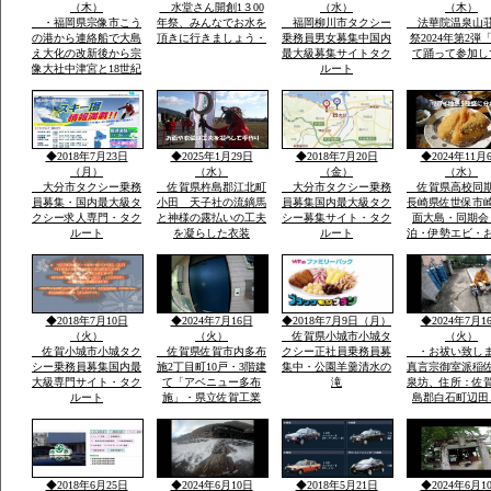
（木）
水堂さん開創1３00
（水）
（木）
・福岡県宗像市こう
年祭、みんなでお水を
福岡柳川市タクシー
法華院温泉山
の港から連絡船で大島
頂きに行きましょう・
乗務員男女募集中国内
祭2024年第2弾
え大化の改新後から宗
最大級募集サイトタク
て踊って参加し
像大社中津宮と18世紀
ルート
ごろ同地立てられ沖津
宮遥拝所「神宿る島」
沖ノ島ユネスコ世界遺
産構成資産郡島には最
新の宗像市みなとタク
◆2018年7月23日
◆2025年1月29日
◆2018年7月20日
◆2024年11月
シー1台常時待機
（月）
（水）
（金）
（水）
大分市タクシー乗務
佐賀県杵島郡江北町
大分市タクシー乗務
佐賀県高校同
員募集・国内最大級タ
小田 天子社の流鏑馬
員募集国内最大級タク
長崎県佐世保市
クシー求人専門・タク
と神様の露払いの工夫
シー募集サイト・タク
面大島・同期会
ルート
を凝らした衣装
ルート
泊・伊勢エビ・
みとスープを食
宿「港町」旅行
告・佐賀県から
西海市崎戸方面
を渡つて大島方
◆2018年7月10日
◆2024年7月16日
◆2018年7月9日（月）
◆2024年7月1
（火）
（火）
佐賀県小城市小城タ
（火）
佐賀小城市小城タク
佐賀県佐賀市内多布
クシー正社員乗務員募
・お祓い致し
シー乗務員募集国内最
施2丁目町10戸・3階建
集中・公園羊羹清水の
真言宗御室派稲
大級専門サイト・タク
て「アベニュー多布
滝
泉坊、住所：佐
ルート
施」・県立佐賀工業
島郡白石町辺田
高、県立北高近く・多
職 稲佐英明 t
布施橋バス停まで2
0954-65-2806 
分・インターネツト無
８０－２７１４
料・「室内小型ペツト
８４
飼育相談可 3000円
◆2018年6月25日
◆2024年6月10日
◆2018年5月21日
◆2024年6月1
up」2・3階別階段