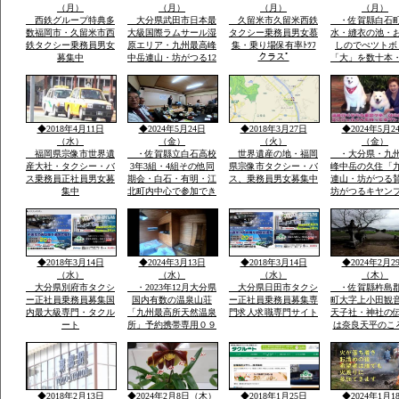
（月）
（月）
（月）
（月）
西鉄グループ特典多
大分県武田市日本最
久留米市久留米西鉄
・佐賀縣白石
数福岡市・久留米市西
大級国際ラムサール湿
タクシー乗務員男女慕
水・縫衣の池・
鉄タクシー乗務員男女
原エリア・九州最高峰
集・乗り場保有率ﾄﾂﾌ
しのでぺツトボ
クラスﾟ
募集中
中岳連山・坊がつる12
「大」を数十本
月冬期-4度・冬の法華
おいしい自分の
院温泉山荘・山頂の
う魔法の水だそ
峰々は白い雪と樹氷に
す・白石平野の
なり春・夏とは別の山
玉ねぎ畑と近く
と自然が表現され気持
水堂さん・須古
◆2018年4月11日
◆2024年5月24日
◆2018年3月27日
◆2024年5月2
ち良さです
稲佐神社妻山神
（水）
（金）
（火）
（金）
ります
福岡県宗像市世界遺
・佐賀縣立白石高校
世界遺産の地・福岡
・大分県・九
産大社・タクシー・バ
3年3組・4組その他同
県宗像市タクシー・バ
峰中岳の久住「
ス乗務員正社員男女募
期会・白石・有明・江
ス、乗務員男女募集中
連山・坊がつる
集中
北町内中心で参加でき
坊がつるキヤン
る人で杵島郡江北町で
九州最高所天然
久しぶりで開催・全国
法華院温泉山荘
で有名優良な玉ねぎ・
ピンクの花で有
蓮根・佐賀米の産地六
ヤマキリシマ・
角川が流れ自然に恵ま
歴史などで日本
◆2018年3月14日
◆2024年3月13日
◆2018年3月14日
◆2024年2月2
れた町で過ごした場所
数有名な法華院
（水）
（水）
（水）
（木）
荘
大分県別府市タクシ
・2023年12月大分県
大分県日田市タクシ
・佐賀縣杵島
ー正社員乗務員募集国
国内有数の温泉山荘
ー正社員乗務員募集専
町大字上小田観
内最大級専門・タクル
「九州最高所天然温泉
門求人求職専門サイト
天子社・神社の
ート
所」予約携帯専用０９
は奈良天平のこ
０－４９８０ー２８１
世紀社殿を健立
０のみ・雪が白い別の
穣天子社は天皇
山々・坊がつるの景
天子表現大木数
色・ー4度・空気がお
楠木が多数・以
いしい星がきれい１３
間を通じて屋台
◆2018年2月13日
◆2024年2月8日（木）
◆2018年1月25日
◆2024年1月1