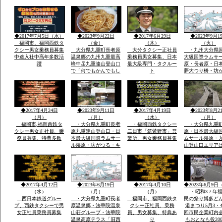
で神湊港から大島の関
者さんが担いで
連遺跡とお祭りに船で
地元漁師さんの
行き「神宿る島」宗
のせ神湊までそ
像・沖ノ島関連がユネ
ご神体を宗像大
スコ世界遺産に登録見
運び大島遥拝所
◆2017年7月5日（水）
◆2023年9月22日
◆2017年6月29日
◆2023年9月1
て聞いてビツクリです
お宿「まなべ」
福岡市、福岡西鉄タ
（金）
（木）
（火）
クシー男女乗務員募集
大分県九重町長者原
大分タクシー正社員
・九州大分県
中途入社中高年多数活
温泉郷の九州九重最高
乗務員男女募集、日本
大級国際ラムサ
躍
峰中岳九重連山登山口
最大級専門・タクルー
原・長者原・日
で「何でもかんでもし
ト
夢大つり橋・坊
やベラナイト」の報
九州最高所天然
告・温泉豊富なエリア
華院温泉山荘・
で開催報告地元民のジ
山九州最高峰中
ビエ料理・鹿・いのし
重連山・標高・
しのさしいれ恊力で大
「坊がつる賛歌
◆2017年4月24日
◆2023年9月11日
◆2017年4月19日
◆2023年8月2
変盛り上がりました
名な坊がつるキ
（月）
（月）
（水）
（月）
場
福岡市,福岡西鉄タ
・大分県九重町長者
・福岡西鉄タクシー
・大分県九重
クシー男女正社員、乗
原九重連山登山口・日
二日市「筑紫野市」営
原・日本最大級
務員募集、特典多数
本最大級国際ラムサー
業所、男女乗務員募集
ムサール湿原・
ル湿原・坊がつる・キ
山登山口エリア
ヤンプ場・最高峰中
坊がつる登山ル
岳・九重連山ミヤマキ
暮れ雨の滝ルー
リシマ開花。九州最高
ケ池ルート・法
所天然温泉・行く帰る
泉山荘の九州最
最低5時間前後・また
然温泉・九州最
◆2017年4月12日
◆2023年6月19日
◆2017年4月10日
◆2023年6月9日
行きたい法華院温泉山
重連山中岳ルー
（水）
（月）
（月）
・昭和3７年福
荘
西日本鉄道グルー
・大分県九重町長者
福岡市、福岡西鉄タ
民の祭り博多ど
プ、西鉄タクシーで男
原温泉郷・法華院温泉
クシー正社員、乗務
港まつり5月3・4
女正社員乗務員募集
山荘グループ・法華院
員、男女募集、特典あ
回市民企業町内
温泉高原テラス「旧西
り
もおとなも役20