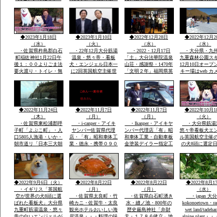
キリシマ最高峰九重連
と虹の松原海岸歩き・
護摩法要が執り行われ
ルーンフェスタ
山赤ピンク色に染ま
お刺身は・伊勢エビ・
ました全国からの登山
1984年世界
る・九重森林公園スキ
ヒラメ・鯛・アワビ・
者の無事安寧を祈願す
ー場ママと遊べる子供
海老・身が動いた刺
る天気よく多数参加さ
専用広場・名物天空の
身・焼き物・おいしか
れました
◆2023年1月18日
◆2023年1月10日
◆2022年12月28日
◆2022年12月2
花火
つた
（水）
（火）
（水）
（水）
・佐賀県杵島郡白石
・22年12月大分筋湯
・2022・12月17日
・大分県・九
町稲佐神社1月22日午
温泉・悠々帝・看板
「土」大分法華院温泉
九重森林公園ス
後１：００よりごま法
犬・エンジェル日本一
山荘・感謝祭・1470年
12月10日オープ
要火渡り・トイレ・無
に2回英国航空主催世
「文明２年」福岡県英
キー場はweb カメ
料大駐車場あり・・・
界有名犬8頭に選定・
彦山より入山27代目
時間ズーム付きo
大分県九重森林公園ス
「日本初」・ｈｔｔｐ
「現」弘蔵岳久・自然
岡市からスキー
キー場・日本一夢大吊
ｓ://chinanews.jp・中
を守り・九州最高所天
バスＯＫ・JR
橋・ラムサール湿原坊
国経済新聞web版日本
然温泉・場内には観音
豊後森駅前・高
がつる・九州最高所天
語有料配信無料多数掲
堂も・国立公園ラムサ
インターバス停
◆2022年11月24日
◆2022年11月7日
◆2022年11月7日
◆2022年10月1
然温泉法華院
載
ール湿原内
す
（木）
（月）
（月）
（火）
・佐賀県東松浦郡呼
・i-canper・アイキ
・Ikanper・アイキヤ
・大分県筋湯
子町「よぶこ町」・人
ヤンパー佐賀県代理
ンパー代理店「有」昭
悠々帝看板犬エ
口5805人漁港・いか・
店・「有」昭和車体工
和車体工業・自動車板
ル英国航空主催
朝市道リ「日本三大朝
業・徳永・携帯０９０
金塗装デイラー指定工
の犬8頭に選定
市」映画・男はつらい
－２０８６－２８５
場・大展示場軽から
に2回「楽天サ
よ映画寅次郎子守歌撮
８・展示場に軽・普・
普・大型車実車・テン
選定・日本政府
影場所・綱引き・近く
大型車にキヤンパー商
ト実商品大展示展示場
ロンドン事務所
に名護屋城・豊臣秀
品実装展示アルミハシ
有・説明等あれば?携
で通知・日本語
吉・１００名城選定・
ゴで登り見て・広さ寝
帯090-2086-2858・徳
世界の8頭が大
◆2022年9月6日（火）
◆2022年8月22日
◆2022年8月22日
◆2022年8月1
柱状節理玄武岩
てみてOK
永
誕生です
・イギリス「英国航
（月）
（月）
（水）
空が世界の犬8頭に選
・佐賀県太良町・竹
・佐賀県白石町湧き
・japan 大
ばれた看板犬」大分県
崎カニ・佐賀牛・太良
水・縫ノ池・800年の
kokonoetown・ra
九重町筋湯温泉・悠々
観光ホテルおいしい海
歴史厳島神社「弁財
wet land/tadeha
帝の白いエンジェルが
岸温泉・・・料理の味
天・１７８６健立」地
alpine plant・