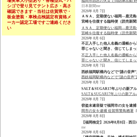
場実車大小型あり・各種型式・ハ
福岡市西区の火災で消防隊出動 野方
シゴで登り見てテント広さ・高さ
日本新聞me
2026年 8月 7日
確認できます・当社は佐賀県で・
ＡＮＡ、定期便ない福岡―鹿児島
板金塗装・車検点検認定有資格メ
宮崎を往復する臨時便（読売新聞オン
ーカー認定工場ですご連絡くださ
い
ＡＮＡ、定期便ない福岡―鹿児島
宮崎を往復する臨時便（読売新聞
2026年 8月 6日
不正入手した他人名義の通帳から現
罪じゃないと聞き、信じてしまった」 
不正入手した他人名義の通帳から現
罪じゃないと聞き、信じてしまっ
2026年 8月 7日
西鉄福岡駅構内などで“謎の音声”原
西鉄福岡駅構内などで“謎の音声”
2026年 8月 7日
SALT＆SUGAR17年ぶりの新ア
SALT＆SUGAR17年ぶりの新ア
2026年 8月 7日
窃盗未遂容疑で福岡市の女を逮捕 佐
岡市の女を逮捕 佐賀県警鳥栖署
2026年 8月 8日
【福岡検定】2026年8月8日 - 西
me
2026年 8月 6日