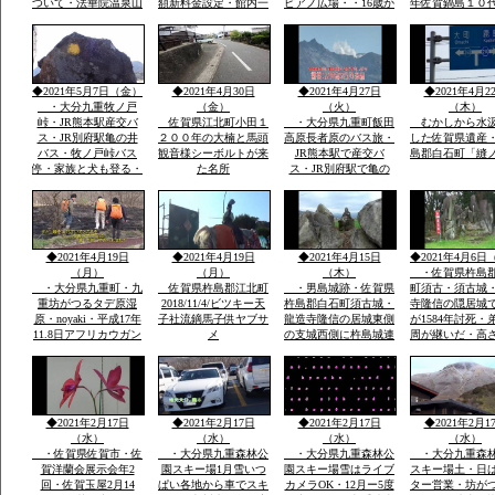
ついて・法華院温泉山
額新料金設定・館内一
ピアノ広場・・16歳か
年佐賀鍋島１０
荘館主・弘蔵より説
部改装を法華院温泉山
わいい女の子弾いてい
鍋島直正の別亭
明・パソコン可・
荘27代目荘主・弘蔵岳
ます椅子もあります弾
「多布施川河岬
hi/fiok/九重連山登山・
久より説明ご挨拶ご案
ける人応援求
園」トンボ王国
国内最大級のラムサー
内いたします・家族で
ル湿原エリアなど
レーズナブルで
◆2021年5月7日（金）
◆2021年4月30日
◆2021年4月27日
◆2021年4月2
・大分九重牧ノ戸
（金）
（火）
（木）
峠・JR熊本駅産交バ
佐賀県江北町小田１
・大分県九重町飯田
むかしから水
ス・JR別府駅亀の井
２００年の大楠と馬頭
高原長者原のバス旅・
した佐賀県遺産
バス・牧ノ戸峠バス
観音様シーボルトが来
JR熊本駅で産交バ
島郡白石町「縫
停・家族と犬も登る・
た名所
ス・JR別府駅で亀の
早朝日帰り九重連山コ
井バスで行く日本最大
ース
級ラムサール坊がつる
たではら湿原・ミヤマ
キリシマ九重連山法華
院温泉
◆2021年4月19日
◆2021年4月19日
◆2021年4月15日
◆2021年4月6日
（月）
（月）
（木）
・佐賀県杵島
・大分県九重町・九
佐賀県杵島郡江北町
・男島城跡・佐賀県
町須古・須古城
重坊がつるタデ原湿
2018/11/4/ビツキー天
杵島郡白石町須古城・
寺隆信の隠居城
原・noyaki・平成17年
子社流鏑馬子供ヤブサ
龍造寺隆信の居城東側
が1584年討死・
11.8日アフリカウガン
メ
の支城西側に杵島城連
周が継いだ・高
ダ第9回国際ラムサー
掲して防衛。須古城は
ｍ・外堀曲輪・
ル湿原にタデ原３８
鎮西屈指の堅城
２年天文年間から1
ha・坊がつる５３ha・
年築城
九重の自然をまのる会
◆2021年2月17日
◆2021年2月17日
◆2021年2月17日
◆2021年2月1
（水）
（水）
（水）
（水）
・佐賀県佐賀市・佐
・大分県九重森林公
・大分県九重森林公
・大分九重森
賀洋蘭会展示会年2
園スキー場1月雪いつ
園スキー場雪はライブ
スキー場土・日
回・佐賀玉屋2月14
ぱい各地から車でスキ
カメラOK・12月ー5度
ター営業・坊が