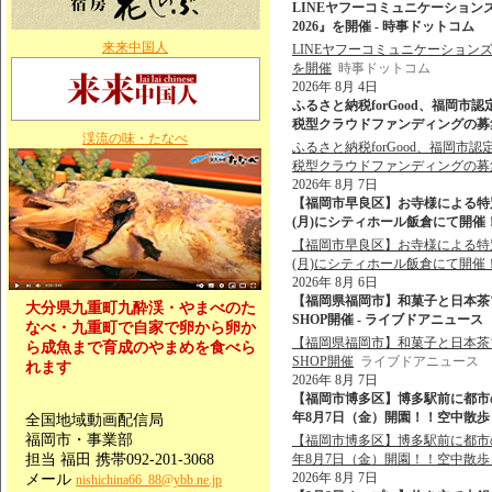
LINEヤフーコミュニケーション
2026』を開催 - 時事ドットコム
来来中国人
LINEヤフーコミュニケーションズ
を開催
時事ドットコム
2026年 8月 4日
ふるさと納税forGood、福岡
税型クラウドファンディングの募集を開始
渓流の味・たなべ
ふるさと納税forGood、福岡
税型クラウドファンディングの募
2026年 8月 7日
【福岡市早良区】お寺様による特
(月)にシティホール飯倉にて開催！
【福岡市早良区】お寺様による特
(月)にシティホール飯倉にて開催
2026年 8月 6日
【福岡県福岡市】和菓子と日本茶ブランド
大分県九重町九酔渓・やまべのた
SHOP開催 - ライブドアニュース
なべ・九重町で自家で卵から卵か
【福岡県福岡市】和菓子と日本茶ブランド
ら成魚まで育成のやまめを食べら
SHOP開催
ライブドアニュース
れます
2026年 8月 7日
【福岡市博多区】博多駅前に都市
年8月7日（金）開園！！空中散歩＆
全国地域動画配信局
福岡市・事業部
【福岡市博多区】博多駅前に都市
担当 福田 携帯092-201-3068
年8月7日（金）開園！！空中散
2026年 8月 7日
メール
nishichina66_88@ybb.ne.jp