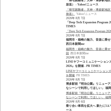
「帰宅困難者」天神・博多駅地区で最
放送） - Yahoo!ニュース
「帰宅困難者」天神・博多駅地区で最
放送）
Yahoo!ニュース
2026年 8月 7日
「Deep Tech Expansion Pr
TIMES
「Deep Tech Expansion Pr
2026年 8月 7日
福岡市・箱崎の魅力、音楽に乗せて 
西日本新聞me
福岡市・箱崎の魅力、音楽に乗せて
回
西日本新聞me
2026年 8月 7日
LINEヤフーコミュニケーション
2026』を開催 - PR TIMES
LINEヤフーコミュニケーションズ
を開催
PR TIMES
2026年 8月 7日
博多駅前『明治公園』リニューア
なシーンで利用してほしい」 福岡市 
博多駅前『明治公園』リニューア
なシーンで利用してほしい」 福
2026年 8月 6日
乗り合い車両を拡大へ 新たに5エリア
ース