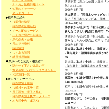
防災・災害情報
博多駅前に新たな公園 大屋根リン
・
ふくおか医療情報ネット
県]
asahi.com
・
知事のメッセージ
2026年 8月 7日
・
キッズコーナー
博多駅前に「西日本シティビル」開
◆福岡県の紹介
前に「西日本シティビル」開業、
・
福岡県の概要
2026年 8月 6日
・
福岡県の広報活動
博多駅から徒歩2分「明治公園」
・
メール配信サービス
新たなにぎわい拠点に 福岡市 - Ya
・
ふくおか県政出前講座
博多駅から徒歩2分「明治公園」
・
県の条例・公報
新たなにぎわい拠点に 福岡市
Ya
・
県の発行資料
2026年 8月 7日
・
統計情報
報道陣の取材を中断し、議長室に
・
よくある質問
- 蔵内勇夫・福岡県議会議長が9月の
・
職員採用情報
me
◆県政へのご意見・相談窓口
報道陣の取材を中断し、議長室に
・
聴かせて下さい県民の声
- 蔵内勇夫・福岡県議会議長が9月の
・
me
意見募集（パブリックコメント）
2026年 8月 6日
・
相談窓口一覧
福岡市でも議会質問を他会派に横流し
◆オンラインサービス
data-max.co.jp
・
福岡県電子申請
福岡市でも議会質問を他会派に横流し
・
市町村への電子申請
max.co.jp
・
電子調達（電子入札）
2026年 8月 7日
・
福岡県例規全集データベース
副首都めざし「3本の矢」 福岡県
・
地方税申告（elTAX）
ニュース
副首都めざし「3本の矢」 福岡