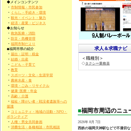
◆メインコンテンツ
・
市制情報・市民参加
・
くらし・手続き・環境
・
観光・イベント・魅力
・
経済・産業・ビジネス
◆お知らせ
・
救急医療・消防
・
防災・危機管理
・
福岡市制だより
求人＆求職ナビ
◆福岡市県の紹介
・
届出・証明・税金
＜職種別＞
・
結婚・出産
◇
タクシー乗務員
・
こども・子育て
・
教育
・
スポーツ・文化・生涯学習
・
農林水産・食
・
環境・ごみ・リサイクル
・
健康･医療・年金
・
高齢・介護
・
福祉・障がい者・戦没者遺族等への
援護
■
福岡市周辺のニュ
・
コミュニティ・地域の活動・NPO・
ボランティア
・
人権・男女共同参画
2026年 8月 7日
・
消費生活・各種相談・市民相談
西鉄の福岡天神駅などで不適切な音