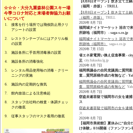
【8月8日オープン】炊き立て土
（福岡・赤坂） - TRILL
☆☆☆・大分九重森林公園スキー場
【8月8日オープン】炊き立て土
今季コロナ対応と来場者御協力お願
（福岡・赤坂）
TRILL
いについて
2026年 8月 7日
接客を行う場所では飛俟防止用クリ
福岡城ナイトマーケット 浴衣で来
アシートの設置
所跡地（福岡市） - saga-s.co.jp
レストランテーブルにはアクリル板
福岡城ナイトマーケット 浴衣で来
の設置
所跡地（福岡市）
saga-s.co.jp
2026年 7月 15日
施設各所に手首用消毒液の設置
省エネ家電買い換え促進事業 - city.fuk
業
city.fukuoka.lg.jp
施設各所の消毒強化
2026年 8月 7日
レンタル用品使用毎の消毒・クリー
福岡県議会の自民党議員に質問案
ニングの実施
査…質問原稿作成の有無など - Ya
福岡県議会の自民党議員に質問案
施設内の定期的な換気
査…質問原稿作成の有無など
Ya
2026年 8月 7日
館内放送による注意喚起
窃盗未遂容疑で福岡市の女を逮捕 佐
ス
スタッフ出社時の検査・体調チェッ
クの徹底
窃盗未遂容疑で福岡市の女を逮捕
ス
従事スタッフのマスク着用の徹底
2026年 8月 7日
【福岡市美術館】夏休みに“自分
け体験」8/16開催（ファンファン福岡