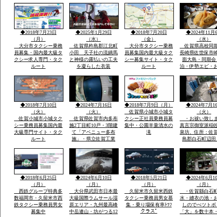
ごろ同地立てられ沖津
宮遥拝所「神宿る島」
沖ノ島ユネスコ世界遺
産構成資産郡島には最
新の宗像市みなとタク
◆2018年7月23日
◆2025年1月29日
◆2018年7月20日
◆2024年11月
シー1台常時待機
（月）
（水）
（金）
（水）
大分市タクシー乗務
佐賀県杵島郡江北町
大分市タクシー乗務
佐賀県高校同
員募集・国内最大級タ
小田 天子社の流鏑馬
員募集国内最大級タク
長崎県佐世保市
クシー求人専門・タク
と神様の露払いの工夫
シー募集サイト・タク
面大島・同期会
ルート
を凝らした衣装
ルート
泊・伊勢エビ・
みとスープを食
宿「港町」旅行
告・佐賀県から
西海市崎戸方面
を渡つて大島方
◆2018年7月10日
◆2024年7月16日
◆2018年7月9日（月）
◆2024年7月1
（火）
（火）
佐賀県小城市小城タ
（火）
佐賀小城市小城タク
佐賀県佐賀市内多布
クシー正社員乗務員募
・お祓い致し
シー乗務員募集国内最
施2丁目町10戸・3階建
集中・公園羊羹清水の
真言宗御室派稲
大級専門サイト・タク
て「アベニュー多布
滝
泉坊、住所：佐
ルート
施」・県立佐賀工業
島郡白石町辺田
高、県立北高近く・多
職 稲佐英明 t
布施橋バス停まで2
0954-65-2806 
分・インターネツト無
８０－２７１４
料・「室内小型ペツト
８４
飼育相談可 3000円
◆2018年6月25日
◆2024年6月10日
◆2018年5月21日
◆2024年6月1
up」2・3階別階段
（月）
（月）
（月）
（月）
西鉄グループ特典多
大分県武田市日本最
久留米市久留米西鉄
・佐賀縣白石
数福岡市・久留米市西
大級国際ラムサール湿
タクシー乗務員男女慕
水・縫衣の池・
鉄タクシー乗務員男女
原エリア・九州最高峰
集・乗り場保有率ﾄﾂﾌ
しのでぺツトボ
クラスﾟ
募集中
中岳連山・坊がつる12
「大」を数十本