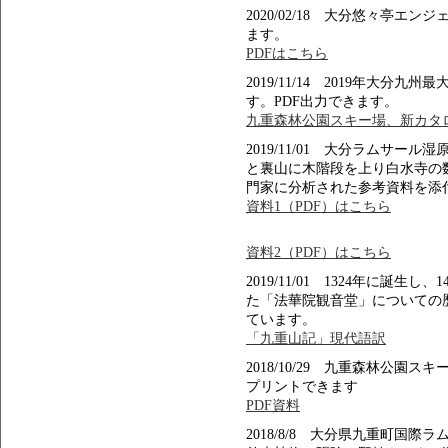
2020/02/18 大分悠々亭エ
ます。
PDFはこちら
2019/11/14 2019年大
す。PDF出力できます。
九重森林公園スキー場、新カタロ
2019/11/01 大分ラムサ
と裏山に木階段を上り白水寺の
門家に分析された参考資料を添
資料1（PDF）はこちら
資料2（PDF）はこちら
2019/11/01 1324年に誕
た「法華院観音堂」についての
ています。
「九重山記」現代語訳
2018/10/29 九重森林公
プリントできます
PDF資料
2018/8/8 大分県九重町国