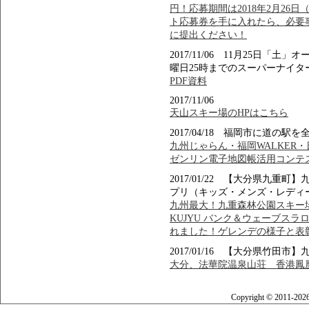
円！応募期間は2018年2月26
ト応募券を手に入れたら、必要
に提出ください！
2017/11/06 11月25日
曜日25時までのスーパーナイタ
PDF資料
2017/11/06
天山スキー場のHPはこちら
2017/04/18 福岡市に道の
九州じゃらん・福岡WALKER
ゼンリン電子地図帳活用コンテ
2017/01/22 【大分県九
プリ（キッズ・メンズ・レディ
九州最大！九重森林公園スキー場でFOR
KUJYU バンク＆ウェーブスラ
れました！ゲレンデの様子と表
2017/01/16 【大分県竹田
大分、法華院温泉山荘 香港鳳凰
Copyright © 2011-202