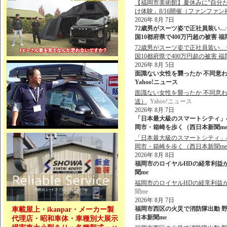
【福岡市美術館】夏休みに“自分
け体験」8/16開催（ファンファン
2026年 8月 7日
72歳男がスーツ姿で正社員装い…
国10都府県で400万円超の被害 福
72歳男がスーツ姿で正社員装い…
国10都府県で400万円超の被害 
2026年 8月 5日
面識ない女性を襲ったか 不同意わい
Yahoo!ニュース
面識ない女性を襲ったか 不同意わ
送）
Yahoo!ニュース
2026年 8月 7日
「日本最大級のスマートシティ」
岡市・箱崎を歩く（西日本新聞me） 
「日本最大級のスマートシティ」
岡市・箱崎を歩く（西日本新聞m
2026年 8月 8日
福岡市のロイヤルHDの経常利益が
聞me
福岡市のロイヤルHDの経常利益
聞me
2026年 8月 7日
福岡市西区の火災で消防隊出動 野方
車載屋上・ikanpar・メーカー製
日本新聞me
代理店・昭和車体・車種別大展示