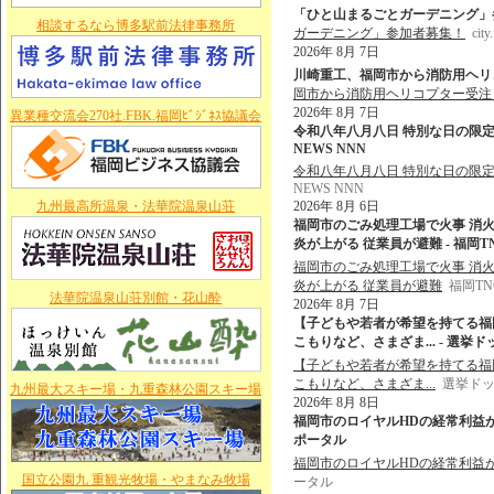
「ひと山まるごとガーデニング」参加者募集！
相談するなら博多駅前法律事務所
ガーデニング」参加者募集！
city
2026年 8月 7日
川崎重工、福岡市から消防用ヘリコプ
岡市から消防用ヘリコプター受注 
2026年 8月 7日
異業種交流会270社.FBK.福岡ﾋﾞｼﾞﾈｽ協議会
令和八年八月八日 特別な日の限定
NEWS NNN
令和八年八月八日 特別な日の限定
NEWS NNN
九州最高所温泉・法華院温泉山荘
2026年 8月 6日
福岡市のごみ処理工場で火事 消
炎が上がる 従業員が避難 - 福岡
福岡市のごみ処理工場で火事 消
炎が上がる 従業員が避難
福岡T
法華院温泉山荘別館・花山酔
2026年 8月 7日
【子どもや若者が希望を持てる福
こもりなど、さまざま... - 選挙
【子どもや若者が希望を持てる福
こもりなど、さまざま...
選挙ド
九州最大スキー場・九重森林公園スキー場
2026年 8月 8日
福岡市のロイヤルHDの経常利益が過
ポータル
福岡市のロイヤルHDの経常利益
国立公園九 重観光牧場・やまなみ牧場
ータル