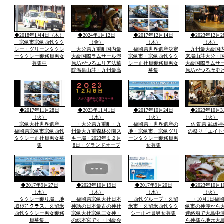
賀市大和町・０９０－
日・日・午後1
９０７７－５５３５・
伝統祭り実行・
大島まで
駐車あり家内安
他祈願火渡り参
ます近くに水汲
◆2018年1月4日（木）
◆2024年1月12日
◆2017年12月14日
◆2023年12月2
名な縫いの池水
宗像市宗像西鉄タク
（金）
（木）
（木）
シー・グリーンタクシ
大分県九重町国内最
福岡県世界遺産決定
九州最大級国
ータクシー乗務員男女
大級国際ラムサール湿
宗像市・宗像西鉄タク
来場山荘大分・
募集中
原坊がつるエリア法華
シー正社員乗務員男女
大級国際ラムサ
院温泉山荘・九州最高
募集
原坊がつる歴史
所天然温泉・屋外は
に囲まれ九州最
雪・雪・雪で12月23日
然温泉の法華院
恒例「感謝祭」全国か
荘の歌「法華院
ら参加・法華院温泉山
ましょう」12月2
荘の歌が社員から紹介
例・感謝祭でで
◆2017年11月28日
◆2023年11月1日
◆2017年10月24日
◆2023年10月3
されました
い歌です
（火）
（水）
（火）
（火）
宗像大社世界遺産、
・大分県九重町・九
福岡県・世界遺産の
佐賀県 武雄神
福岡県宗像市宗像西鉄
州最大九重森林公園ス
地・宗像市、宗像グリ
の祭り「エイト
タクシー正社員男女募
キー場・2023年１２月
ーンタクシー乗務員男
集
8日・グランドオープ
女募集
ン・体一つで来場ok・
こどもも親子でスキー
で遊べる・こども広場
「パパママと子供の専
用遊びの特大のげれん
◆2017年9月27日
◆2023年10月19日
◆2017年9月20日
◆2023年10月1
でスキー場完備」
（水）
（木）
（水）
（火）
タクシー乗り場、地
福岡県宗像大社日本
西鉄グループ・久留
・10月1日福
域ﾄﾂﾌﾟクラス、久留米
神話の日本最古の神社
米市・久留米西鉄タク
像市の神湊から
西鉄タクシー男女乗務
宗像大社宗像三女神・
シー正社員男女募集
連絡船で大島中
員募集、
の総本宮です・同級会
ら神様を地元大