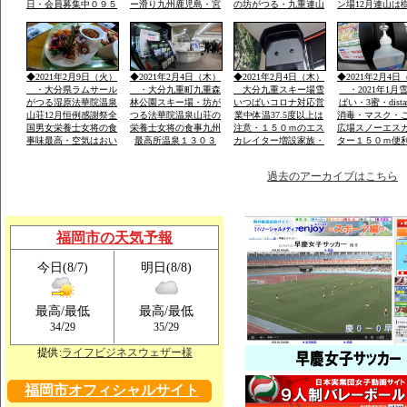
日・会員募集中０９５
ー滑り九州鹿児島・宮
の坊がつる・九重連山
ン場12月連山は
２－６０－１３６２・
崎・山口・福岡の各県
の名峰・法華院温泉山
５。硫黄山1580
大島・栽培管理など
から・レンタルウェア
荘九州最高所１３０３
山１９９５・１
一流メーカー用意
ｍ天然温泉
257年ぶり噴火
りできる法華院
1470年入山・白
◆2021年2月9日（火）
◆2021年2月4日（木）
◆2021年2月4日（木）
◆2021年2月4日
山伏修練場
・大分県ラムサール
・大分九重町九重森
大分九重スキー場雪
・2021年1月
がつる湿原法華院温泉
林公園スキー場・坊が
いつぱいコロナ対応営
ぱい・3蜜・dista
山荘12月恒例感謝祭全
つる法華院温泉山荘の
業中体温37.5度以上は
消毒・マスク・
国男女栄養士女将の食
栄養士女将の食事九州
注意・１５０ｍのエス
広場スノーエス
事味最高・空気はおい
最高所温泉１３０３
カレイター増設家族・
ター１５０ｍ便
しい・景色は九重連山
ｍ・お泊り予約は携帯
こども初心者が安全遊
ェアレンタル体
OK
霊峰・名峰
電話のみです「ｈｐ」
べる土・日はナイター
過去のアーカイブはこちら
福岡市の天気予報
今日(8/7)
明日(8/8)
最高/最低
最高/最低
/
/
34
29
35
29
提供:
ライフビジネスウェザー様
福岡市オフィシャルサイト