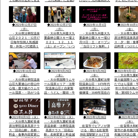
でも蘇州市近郊で見ま
「三代実録」に定観3
けない」九州最高所天
子ともに手ぶら
したカシャ・カシャと
年・861年真言寺十六
然温泉法華院温泉山荘
こども用レンタ
鳴くきます・・・黒い
坊一大霊場有・龍造寺
の冬１月ー３。ｃ
アサイズ用
カラス・九州の自宅庭
氏・鍋島氏の保護・祈
に遊びに来ています
年祭かけ参リ
◆2021年12月27日
◆2021年12月27日
◆2021年11月1日
◆2021年10月1
（月）
（月）
（月）
（金）
・大分県法華院温泉
・大分県九州最大九
・大分県九州最大九
・大分県九重
山荘２０２１・12月17
重森林公園スキー場２
重森林公園スキー場12
原法華院温泉高
日毎年恒例人気感謝
０２１、１２、１１
月11日・土・オープン
ス・夕・朝・食
祭・外気ー3℃標高１
（土）オープン「いつ
「当日リフト無料」1
品料理（つけた
３００ｍ級天然温泉有
きても雪がいつぱい」
月1日・土・ナイター
日本酒・焼酎・
全国から50数名山荘で
「大人も子供も体一つ
営業手ぶらでOKレン
DINER（九重
年忘れ爆笑感謝祭
で来場OK一流メーカ
タルウェア全サイズ用
ー）品数豊富宿
ーレンタルウェア４０
意
で1万円前後予
００セツト用意」
ダイナープライ
◆2021年10月1日
◆2021年9月29日
◆2021年9月29日
◆2021年9月1日
企業様合宿・研
（金）
（水）
（水）
・大分県九重
・大分県法華院温泉
・大分県国際ラムサ
・大分県九重町法華
最大級国際ラム
山荘九重連山の登山中
ール湿原エリア・法華
院温泉山荘・1470年代
たではら湿原・平
心地・最大級のラムサ
院温泉山荘と自家製
福岡県英彦山より山伏
年11月8日水鳥
ール湿原・・坊がつる
品・うどん・饅頭・牛
修煉場・1648年現在の
地・第9回ラム
九州最高所天然温泉登
丼・カレーその他菓子
観音堂安置の十一面観
湿原決定中間湿
山者に山をインタビュ
類・オリジナル専用お
音・不動明王・毘沙門
内最大級標高１
ウ
土産・すべて一味違
天・江戸時代武田藩の
から１２００ｍ
う・天然温泉とお酒・
祈願所・明治15年本
の野焼・地元ボ
国際ラムサール湿原坊
坊・支所は消失24代弘
アで環境維
◆2021年8月3日（火）
◆2021年8月3日（火）
◆2021年5月28日
◆2021年5月1
がつるでテン泊・畳に
蔵孟夫が山宿
・大分県九重町長者
・大分県九重町長者
（金）
（水）
原法華院温泉高原テラ
原温泉郷・法華院温泉
佐賀市でピアノが弾
・佐賀県大和
ス「旧花山酔」名称・
高原テラス「旧花山
ける・聴ける佐賀県
賀市の多布施川
料金・食事内容変更に
酔」名称変更と料金減
JR佐賀駅駅ナカ1丁目
布施川河浜公園・1