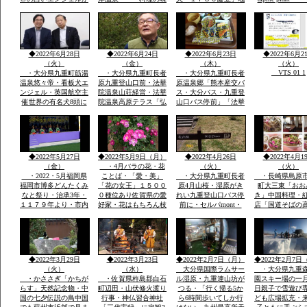
society that prot
日本一に2回一位「楽
つけおいしい「板長最
区民から清水池・おい
nature
天サイト全国版選定」
高」・ムツゴロウ・た
しい水の要件に適合・
今度は世界の8頭に選
いらぎ「貝柱」竹崎カ
地区はもちろん町内外
定されました英国航空
ニは追加で1杯￥３０
から水汲みが絶えませ
から
００円ぐらい・温泉は
ん
◆2022年6月28日
◆2022年6月24日
◆2022年6月23日
◆2022年6月2
温度が
（火）
（金）
（木）
（火）
VTS 01 1
・大分県九重町筋湯
・大分県九重町長者
・大分県九重町長者
温泉悠々帝・看板犬エ
原九重登山口前・法華
原温泉郷「熊本産交バ
ンジェル・英国航空主
院温泉山荘経営・法華
ス・大分バス・九重登
催世界の有名犬8頭に
院温泉高原テラス「弘
山口バス停前」「法華
選定「日本から初」英
蔵氏長男支配人」一泊
院温泉山荘グルー
国航空より日本政府観
素泊まり￥７０００円
プ・・法華院山荘高原
光局ロンドン事務所か
温泉￥５００レストラ
テラス「」一泊￥７０
ら連絡日本一は楽天サ
ンあり・
００「素泊まりok]・
https://chinanews.jp
イトで2回日本一選定
自家温泉￥５００・食
◆2022年5月27日
◆2022年5月9日（月）
◆2022年4月26日
◆2022年4月1
公式
英文そのまま提示
事１０００円から
（金）
・4月バラの花・花
（火）
（火）
・2022・5月福岡県
ことば・「愛・美」
・大分県九重町長者
・長崎県島原
福岡市博多どんたくみ
「花の女王」１５００
原4月山桜・湿原がき
町大三東「おお
なと祭り・治承3年・
０種位あり佐賀県の愛
れい九重登山口バス停
き」中国料理・
１１７９年より・市内
好家・花はもちろん枝
前に・セルパmont・
店「国道そばの
各所に「演舞台」が設
木葉全体・・イキイキ
bell 登山用品出店・
すぐ見える赤色
けられ「松ばやし」を
と葉も花もつやあり
法華院温泉高原テラス
中国風のお店・
起源として市民のお祭
食堂「９１０・・くじ
袋の本格的な中
り
ゅうdiner]で九重夢ポ
有名店で大学通
ークで食事
がら修業
◆2022年3月29日
◆2022年3月23日
◆2022年2月7日（月）
◆2022年2月7日
（火）
（水）
大分県国際ラムサー
・大分県九重
・かささぎ「かちが
・佐賀県杵島郡白石
ル湿原・九重連山坊が
園スキー場の一
らす」天然記念物・中
町辺田・山伏修火渡り
つる・「行く帰る5か
日親子で雪遊び
国の七夕伝説の鳥中国
行事・神仏習合神社
ら6時間歩いてしか行
ども広場拡充・