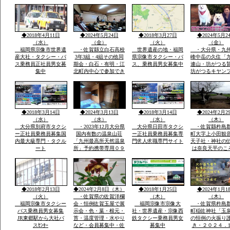
月冬期-4度・冬の法華
おいしい自分の
院温泉山荘・山頂の
う魔法の水だそ
峰々は白い雪と樹氷に
す・白石平野の
なり春・夏とは別の山
玉ねぎ畑と近く
と自然が表現され気持
水堂さん・須古
◆2018年4月11日
◆2024年5月24日
◆2018年3月27日
◆2024年5月2
ち良さです
稲佐神社妻山神
（水）
（金）
（火）
（金）
ります
福岡県宗像市世界遺
・佐賀縣立白石高校
世界遺産の地・福岡
・大分県・九
産大社・タクシー・バ
3年3組・4組その他同
県宗像市タクシー・バ
峰中岳の久住「
ス乗務員正社員男女募
期会・白石・有明・江
ス、乗務員男女募集中
連山・坊がつる
集中
北町内中心で参加でき
坊がつるキヤン
る人で杵島郡江北町で
九州最高所天然
久しぶりで開催・全国
法華院温泉山荘
で有名優良な玉ねぎ・
ピンクの花で有
蓮根・佐賀米の産地六
ヤマキリシマ・
角川が流れ自然に恵ま
歴史などで日本
◆2018年3月14日
◆2024年3月13日
◆2018年3月14日
◆2024年2月2
れた町で過ごした場所
数有名な法華院
（水）
（水）
（水）
（木）
荘
大分県別府市タクシ
・2023年12月大分県
大分県日田市タクシ
・佐賀縣杵島
ー正社員乗務員募集国
国内有数の温泉山荘
ー正社員乗務員募集専
町大字上小田観
内最大級専門・タクル
「九州最高所天然温泉
門求人求職専門サイト
天子社・神社の
ート
所」予約携帯専用０９
は奈良天平のこ
０－４９８０ー２８１
世紀社殿を健立
０のみ・雪が白い別の
穣天子社は天皇
山々・坊がつるの景
天子表現大木数
色・ー4度・空気がお
楠木が多数・以
いしい星がきれい１３
間を通じて屋台
◆2018年2月13日
◆2024年2月8日（木）
◆2018年1月25日
◆2024年1月1
００ｍ級天然温泉最高
り・流鏑馬神事
（火）
・佐賀県の佐賀洋欄
（木）
（木）
福岡宗像市タクシー
会・恒例佐賀玉屋で展
福岡宗像市宗像大
・佐賀県杵島
バス乗務員男女募集
示会・色・葉・根元・
社・世界遺産・宗像西
町稲佐神社「玉
JR東郷駅から大社バ
苔・温度管理・水やり
鉄タクシー乗務員男女
の恒例の火振り
スｾﾝﾀｰ
など・会員募集中・佐
募集中
き・２０２４．1