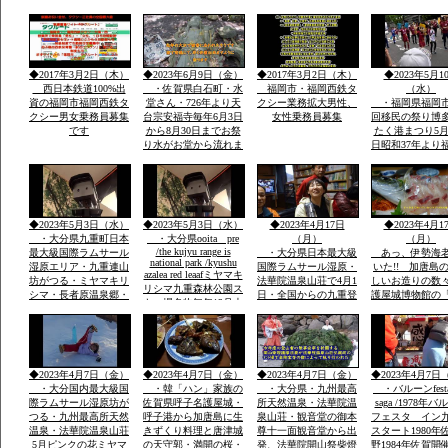
鉄ホテル」・素泊まり
総参加しゃもじ
ok・温泉入浴￥５０
出し練り歩きま
０・併設レストラン和
に踊り本舞台・
洋食１０００円から２
加で運営再開発
０００・登山・研修
バンの街で
◆2017年3月2日（木）
◆2023年6月9日（金）
◆2017年3月2日（木）
◆2023年5月1
会・合宿全国実績多数
西日本鉄道100%出
・佐賀県白石町・水
福岡市・福岡西鉄タ
（水）
資の福岡市福岡西鉄タ
堂さん・726年より天
クシー業務拡大男性、
・福岡県福岡市
クシー男女乗務員募集
台宗安福寺毎年6月3日
女性乗務員募集
回移民の祭り博
です
から8月30日までお祭
たく港まつり5月
り水がお堂から流れま
日昭和37年より
すお地蔵様が多数境内
市民の祭りに３
に顔つきがちがう飲む
内に踊り本舞台
とよくなる水です「体
民企業総参加こ
の調子が悪い人は飲ま
人も企業も約20
ないこと」
参加「しゃもじ
◆2023年5月3日（水）
◆2023年5月3日（水）
◆2023年4月17日
◆2023年4月1
を出し参加
・大分県九重町日本
・大分県ooita pre
（月）
（月）
/the kujyu range is
最大級国際ラムサール
・大分県日本最大級
あっ、伊勢海
national park /kyushu
湿原エリア・九重連山
国際ラムサール湿原・
いた!! 加唐島
azalea red leaafミヤマキ
坊がつる・ミヤマキリ
法華院温泉山荘で4月1
しいお造りの数
リシマ九重森林公園ス
シマ・長者原温泉郷・
日・全国からの九重登
護屋城博物館の
キー場名物毎年12月大
西日本有数の九重森林
山者の安全安泰を願い
の金お茶室」の
花火
公園スキー場・毎年12
開山祭と夜は九重町白
目、唐津城
月末の「天空の大花火
鳥神社の夜神楽の舞が
大会」２０００ｍ級の
奉納当日夜「日本100
冬の山々空に花火・・
名山」を達制したスズ
◆2023年4月7日（金）
◆2023年4月7日（金）
◆2023年4月7日（金）
◆2023年4月7日
キさんが拍手でした
・大分国内最大級国
・韓「ハン」家族の
・大分県・九州最高
・バルーンfesta
際ラムサール湿原坊が
佐賀県呼子名護屋城・
所天然温泉・法華院温
saga /1978年
つる・九州最高所天然
呼子港から加唐島に生
泉山荘・観音堂の御本
フェスタ イン
温泉・法華院温泉山荘
きずくり料理と唐津城
尊十一面観音堂から出
スタート1980年
5月ピンクの花ミヤマ
の天守郭・満開の桜・
発、法華院開山祭柴燈
野1984年佐賀開