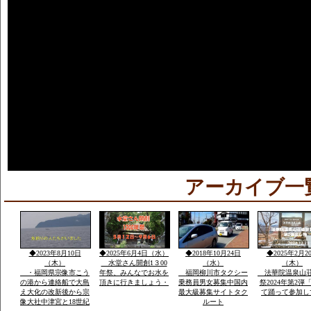
アーカイブ一
◆2023年8月10日
◆2025年6月4日（水）
◆2018年10月24日
◆2025年2月2
（木）
水堂さん開創1３00
（水）
（木）
・福岡県宗像市こう
年祭、みんなでお水を
福岡柳川市タクシー
法華院温泉山
の港から連絡船で大島
頂きに行きましょう・
乗務員男女募集中国内
祭2024年第2弾
え大化の改新後から宗
最大級募集サイトタク
て踊って参加し
像大社中津宮と18世紀
ルート