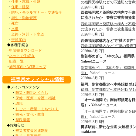
・
仕事・就職・引越
の福岡天神駅などで不適切な音声
・
住宅・建築
2026年 8月 7日
・
防犯・モラルマナー・交通安全
西鉄福岡駅と薬院駅の構内で不適
・
に流されたか 警察に被害届提出も
衛生・動物愛護
・
死亡
西鉄福岡駅と薬院駅の構内で不適
・
水道
に流されたか 警察に被害届提出
・
道路・河川・下水道
2026年 8月 7日
・
交通案内
西鉄福岡駅構内などで“謎の音声”原
◆各種手続き
西鉄福岡駅構内などで“謎の音声”
･
申請書ダウンロード
2026年 8月 7日
･
ネットで手続き
副首都めざし「3本の矢」 福岡県
･
組織一覧
Yahoo!ニュース
･
施設案内・WEBマップ
副首都めざし「3本の矢」 福岡
聞）
Yahoo!ニュース
2026年 8月 7日
福岡県オフィシャル情報
福岡、副首都指定へ本格始動 第1
◆メインコンテンツ
福岡、副首都指定へ本格始動 第
・
防災・防犯とくらし
2026年 8月 7日
・
保健・医療・介護・福祉
「オール福岡で」副首都指定を目
・
環境
送） - Yahoo!ニュース
・
しごと・産業・まちづくり
「オール福岡で」副首都指定を目
・
観光・文化・教育
送）
Yahoo!ニュース
・
県政情報
2026年 8月 8日
◆お知らせ
博多駅前に新たな公園 大屋根リン
・
被災者支援関連制度
asahi.com
・