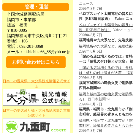
ニュース
管理・運営
2026年 8月 7日
ペロブスカイト太陽電池の普及に
全国地域動画配信局
性（RKB毎日放送） - Yahoo!ニ
福岡市・事業部
担当 福田
ペロブスカイト太陽電池の普及に
性（RKB毎日放送）
Yahoo!ニュ
〒810-0005
2026年 8月 7日
福岡県福岡市中央区清川2丁目21
福岡地所や九大系など、先端技術の
番地9・106
電話：092-201-3068
福岡地所や九大系など、先端技術
2026年 8月 6日
メール：nishichina66_88@ybb.ne.jp
「閉める店は増えるのでは」食料品
お問い合わせはこちら
ーは「値札の付け替えが大変」 福岡
「閉める店は増えるのでは」食料品
は「値札の付け替えが大変」 福
2026年 8月 8日
日本一の温泉県・大分県観光情報公式サイ
福岡市城南区の建物火災で消防隊出動
ト
西日本新聞me
福岡市城南区の建物火災で消防隊出
ろ）
西日本新聞me
2026年 8月 7日
福岡県・福岡市・北九州市が「副
日本一の夢大吊り橋・大分県玖珠郡九重町
市町村、経済界の皆さんとも力を合わ
公式サイト
福岡県・福岡市・北九州市が「副
市町村、経済界の皆さんとも力を
2026年 8月 7日