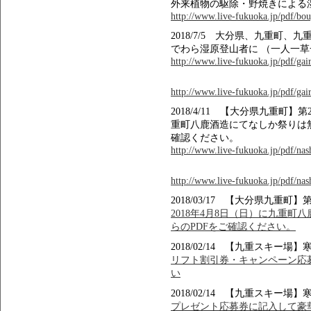
外来植物の駆除・野焼きによる
http://www.live-fukuoka.jp/pdf/bou
2018/7/5 大分県、九重町
でわら湿原登山者に （一人一
http://www.live-fukuoka.jp/pdf/gair
http://www.live-fukuoka.jp/pdf/gair
2018/4/11 【大分県九重町】
重町八鹿酒造にてなしか祭りは
確認ください。
http://www.live-fukuoka.jp/pdf/na
http://www.live-fukuoka.jp/pdf/na
2018/03/17 【大分県九重町
2018年4月8日（日）に九重町
らのPDFをご確認ください。
2018/02/14 【九重スキ
リフト割引券・キャンペーン応募
い
2018/02/14 【九重スキ
プレゼント応募券に記入して豪華賞品