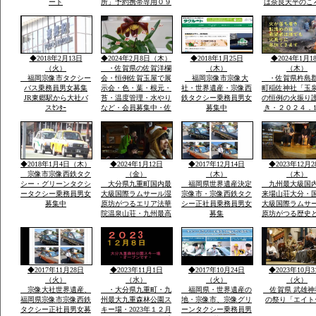
ート
所」予約携帯専用０９
は奈良天平のこ
０－４９８０ー２８１
世紀社殿を健立
０のみ・雪が白い別の
穣天子社は天皇
山々・坊がつるの景
天子表現大木数
色・ー4度・空気がお
楠木が多数・以
いしい星がきれい１３
間を通じて屋台
◆2018年2月13日
◆2024年2月8日（木）
◆2018年1月25日
◆2024年1月1
００ｍ級天然温泉最高
り・流鏑馬神事
（火）
・佐賀県の佐賀洋欄
（木）
（木）
福岡宗像市タクシー
会・恒例佐賀玉屋で展
福岡宗像市宗像大
・佐賀県杵島
バス乗務員男女募集
示会・色・葉・根元・
社・世界遺産・宗像西
町稲佐神社「玉
JR東郷駅から大社バ
苔・温度管理・水やり
鉄タクシー乗務員男女
の恒例の火振り
スｾﾝﾀｰ
など・会員募集中・佐
募集中
き・２０２４．1
賀市大和町・０９０－
日・日・午後1
９０７７－５５３５・
伝統祭り実行・
大島まで
駐車あり家内安
他祈願火渡り参
ます近くに水汲
◆2018年1月4日（木）
◆2024年1月12日
◆2017年12月14日
◆2023年12月2
名な縫いの池水
宗像市宗像西鉄タク
（金）
（木）
（木）
シー・グリーンタクシ
大分県九重町国内最
福岡県世界遺産決定
九州最大級国
ータクシー乗務員男女
大級国際ラムサール湿
宗像市・宗像西鉄タク
来場山荘大分・
募集中
原坊がつるエリア法華
シー正社員乗務員男女
大級国際ラムサ
院温泉山荘・九州最高
募集
原坊がつる歴史
所天然温泉・屋外は
に囲まれ九州最
雪・雪・雪で12月23日
然温泉の法華院
恒例「感謝祭」全国か
荘の歌「法華院
ら参加・法華院温泉山
ましょう」12月2
荘の歌が社員から紹介
例・感謝祭でで
◆2017年11月28日
◆2023年11月1日
◆2017年10月24日
◆2023年10月3
されました
い歌です
（火）
（水）
（火）
（火）
宗像大社世界遺産、
・大分県九重町・九
福岡県・世界遺産の
佐賀県 武雄神
福岡県宗像市宗像西鉄
州最大九重森林公園ス
地・宗像市、宗像グリ
の祭り「エイト
タクシー正社員男女募
キー場・2023年１２月
ーンタクシー乗務員男