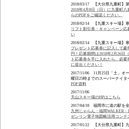
2018/03/17 【大分県九重町
2018年4月8日（日）に九重町
らのPDFをご確認ください。
2018/02/14 【九重スキ
リフト割引券・キャンペーン応募
い
2018/02/14 【九重スキ
プレゼント応募券に記入して豪華賞品
円！応募期間は2018年2月26
ト応募券を手に入れたら、必要
に提出ください！
2017/11/06 11月25日
曜日25時までのスーパーナイタ
PDF資料
2017/11/06
天山スキー場のHPはこちら
2017/04/18 福岡市に道の
九州じゃらん・福岡WALKER
ゼンリン電子地図帳活用コンテ
2017/01/22 【大分県九