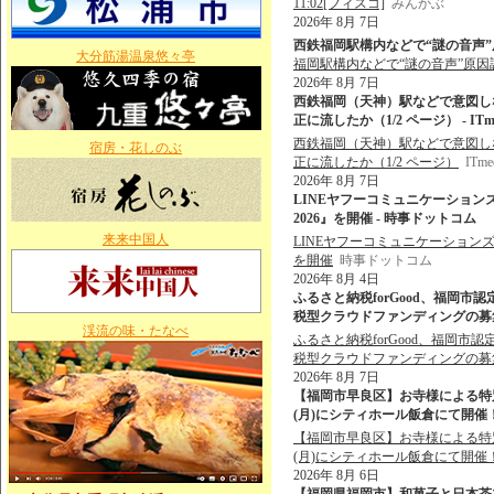
11:02[フィスコ]
みんかぶ
2026年 8月 7日
西鉄福岡駅構内などで“謎の音声”原
大分筋湯温泉悠々亭
福岡駅構内などで“謎の音声”原因
2026年 8月 7日
西鉄福岡（天神）駅などで意図しな
正に流したか（1/2 ページ） - ITme
西鉄福岡（天神）駅などで意図しない
宿房・花しのぶ
正に流したか（1/2 ページ）
ITme
2026年 8月 7日
LINEヤフーコミュニケーション
2026』を開催 - 時事ドットコム
来来中国人
LINEヤフーコミュニケーションズ
を開催
時事ドットコム
2026年 8月 4日
ふるさと納税forGood、福岡
税型クラウドファンディングの募集を開始
渓流の味・たなべ
ふるさと納税forGood、福岡
税型クラウドファンディングの募
2026年 8月 7日
【福岡市早良区】お寺様による特
(月)にシティホール飯倉にて開催！
【福岡市早良区】お寺様による特
(月)にシティホール飯倉にて開催
2026年 8月 6日