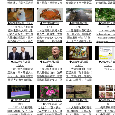
朝市道リ「日本三大朝
業・徳永・携帯０９０
金塗装デイラー指定工
の犬8頭に選定
市」映画・男はつらい
－２０８６－２８５
場・大展示場軽から
に2回「楽天サ
よ映画寅次郎子守歌撮
８・展示場に軽・普・
普・大型車実車・テン
選定・日本政府
影場所・綱引き・近く
大型車にキヤンパー商
ト実商品大展示展示場
ロンドン事務所
に名護屋城・豊臣秀
品実装展示アルミハシ
有・説明等あれば?携
で通知・日本語
吉・１００名城選定・
ゴで登り見て・広さ寝
帯090-2086-2858・徳
世界の8頭が大
◆2022年9月6日（火）
◆2022年8月22日
◆2022年8月22日
◆2022年8月1
柱状節理玄武岩
てみてOK
永
誕生です
・イギリス「英国航
（月）
（月）
（水）
空が世界の犬8頭に選
・佐賀県太良町・竹
・佐賀県白石町湧き
・japan 大
ばれた看板犬」大分県
崎カニ・佐賀牛・太良
水・縫ノ池・800年の
kokonoetown・ra
九重町筋湯温泉・悠々
観光ホテルおいしい海
歴史厳島神社「弁財
wet land/tadeha
帝の白いエンジェルが
岸温泉・・・料理の味
天・１７８６健立」地
alpine plant・
society that prot
日本一に2回一位「楽
つけおいしい「板長最
区民から清水池・おい
nature
天サイト全国版選定」
高」・ムツゴロウ・た
しい水の要件に適合・
今度は世界の8頭に選
いらぎ「貝柱」竹崎カ
地区はもちろん町内外
定されました英国航空
ニは追加で1杯￥３０
から水汲みが絶えませ
から
００円ぐらい・温泉は
ん
◆2022年6月28日
◆2022年6月24日
◆2022年6月23日
◆2022年6月2
温度が
（火）
（金）
（木）
（火）
VTS 01 1
・大分県九重町筋湯
・大分県九重町長者
・大分県九重町長者
温泉悠々帝・看板犬エ
原九重登山口前・法華
原温泉郷「熊本産交バ
ンジェル・英国航空主
院温泉山荘経営・法華
ス・大分バス・九重登
催世界の有名犬8頭に
院温泉高原テラス「弘
山口バス停前」「法華
選定「日本から初」英
蔵氏長男支配人」一泊
院温泉山荘グルー
国航空より日本政府観
素泊まり￥７０００円
プ・・法華院山荘高原
光局ロンドン事務所か
温泉￥５００レストラ
テラス「」一泊￥７０
ら連絡日本一は楽天サ
ンあり・
００「素泊まりok]・
https://chinanews.jp
イトで2回日本一選定
自家温泉￥５００・食
◆2022年5月27日
◆2022年5月9日（月）
◆2022年4月26日
◆2022年4月1
公式
英文そのまま提示
事１０００円から
（金）
・4月バラの花・花
（火）
（火）
・2022・5月福岡県
ことば・「愛・美」
・大分県九重町長者
・長崎県島原
福岡市博多どんたくみ
「花の女王」１５００
原4月山桜・湿原がき
町大三東「おお
なと祭り・治承3年・
０種位あり佐賀県の愛
れい九重登山口バス停
き」中国料理・