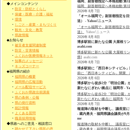
福岡、副首都指定へ本格始動 第1
◆メインコンテンツ
福岡、副首都指定へ本格始動 第
・
防災・防犯とくらし
2026年 8月 7日
・
保健・医療・介護・福祉
「オール福岡で」副首都指定を目
・
環境
送） - Yahoo!ニュース
・
しごと・産業・まちづくり
「オール福岡で」副首都指定を目
・
観光・文化・教育
送）
Yahoo!ニュース
・
県政情報
2026年 8月 8日
◆お知らせ
博多駅前に新たな公園 大屋根リン
・
被災者支援関連制度
asahi.com
・
防災・災害情報
博多駅前に新たな公園 大屋根リン
・
ふくおか医療情報ネット
県]
asahi.com
・
知事のメッセージ
2026年 8月 7日
・
キッズコーナー
博多駅前に「西日本シティビル」開
◆福岡県の紹介
前に「西日本シティビル」開業、
・
福岡県の概要
2026年 8月 6日
・
福岡県の広報活動
博多駅から徒歩2分「明治公園」
・
メール配信サービス
新たなにぎわい拠点に 福岡市 - Ya
・
ふくおか県政出前講座
博多駅から徒歩2分「明治公園」
・
県の条例・公報
新たなにぎわい拠点に 福岡市
Ya
・
県の発行資料
2026年 8月 7日
・
統計情報
報道陣の取材を中断し、議長室に
・
よくある質問
- 蔵内勇夫・福岡県議会議長が9月の
・
職員採用情報
me
◆県政へのご意見・相談窓口
報道陣の取材を中断し、議長室に
・
聴かせて下さい県民の声
- 蔵内勇夫・福岡県議会議長が9月の