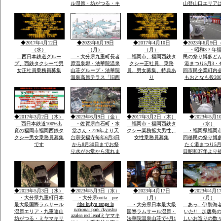
ル湿原・坊がつる・キ
山登山口エリア
ヤンプ場・最高峰中
坊がつる登山ル
岳・九重連山ミヤマキ
暮れ雨の滝ルー
リシマ開花。九州最高
ケ池ルート・法
所天然温泉・行く帰る
泉山荘の九州最
最低5時間前後・また
然温泉・九州最
◆2017年4月12日
◆2023年6月19日
◆2017年4月10日
◆2023年6月9日
行きたい法華院温泉山
重連山中岳ルー
（水）
（月）
（月）
・昭和3７年福
荘
西日本鉄道グルー
・大分県九重町長者
福岡市、福岡西鉄タ
民の祭り博多ど
プ、西鉄タクシーで男
原温泉郷・法華院温泉
クシー正社員、乗務
港まつり5月3・4
女正社員乗務員募集
山荘グループ・法華院
員、男女募集、特典あ
回市民企業町内
温泉高原テラス「旧西
り
もおとなも役20
鉄ホテル」・素泊まり
総参加しゃもじ
ok・温泉入浴￥５０
出し練り歩きま
０・併設レストラン和
に踊り本舞台・
洋食１０００円から２
加で運営再開発
０００・登山・研修
バンの街で
◆2017年3月2日（木）
◆2023年6月9日（金）
◆2017年3月2日（木）
◆2023年5月1
会・合宿全国実績多数
西日本鉄道100%出
・佐賀県白石町・水
福岡市・福岡西鉄タ
（水）
資の福岡市福岡西鉄タ
堂さん・726年より天
クシー業務拡大男性、
・福岡県福岡市
クシー男女乗務員募集
台宗安福寺毎年6月3日
女性乗務員募集
回移民の祭り博
です
から8月30日までお祭
たく港まつり5月
り水がお堂から流れま
日昭和37年より
すお地蔵様が多数境内
市民の祭りに３
に顔つきがちがう飲む
内に踊り本舞台
とよくなる水です「体
民企業総参加こ
の調子が悪い人は飲ま
人も企業も約20
ないこと」
参加「しゃもじ
◆2023年5月3日（水）
◆2023年5月3日（水）
◆2023年4月17日
◆2023年4月1
を出し参加
・大分県九重町日本
・大分県ooita pre
（月）
（月）
/the kujyu range is
最大級国際ラムサール
・大分県日本最大級
あっ、伊勢海
national park /kyushu
湿原エリア・九重連山
国際ラムサール湿原・
いた!! 加唐島
azalea red leaafミヤマキ
坊がつる・ミヤマキリ
法華院温泉山荘で4月1
しいお造りの数