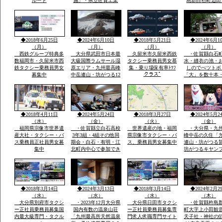
ルート
施」・県立佐賀工業
島郡白石町辺田
高、県立北高近く・多
職 稲佐英明 t
布施橋バス停まで2
0954-65-2806 
分・インターネツト無
８０－２７１４
料・「室内小型ペツト
８４
飼育相談可 3000円
◆2018年6月25日
◆2024年6月10日
◆2018年5月21日
◆2024年6月1
up」2・3階別階段
（月）
（月）
（月）
（月）
西鉄グループ特典多
大分県武田市日本最
久留米市久留米西鉄
・佐賀縣白石
数福岡市・久留米市西
大級国際ラムサール湿
タクシー乗務員男女慕
水・縫衣の池・
鉄タクシー乗務員男女
原エリア・九州最高峰
集・乗り場保有率ﾄﾂﾌ
しのでぺツトボ
クラスﾟ
募集中
中岳連山・坊がつる12
「大」を数十本
月冬期-4度・冬の法華
おいしい自分の
院温泉山荘・山頂の
う魔法の水だそ
峰々は白い雪と樹氷に
す・白石平野の
なり春・夏とは別の山
玉ねぎ畑と近く
と自然が表現され気持
水堂さん・須古
◆2018年4月11日
◆2024年5月24日
◆2018年3月27日
◆2024年5月2
ち良さです
稲佐神社妻山神
（水）
（金）
（火）
（金）
ります
福岡県宗像市世界遺
・佐賀縣立白石高校
世界遺産の地・福岡
・大分県・九
産大社・タクシー・バ
3年3組・4組その他同
県宗像市タクシー・バ
峰中岳の久住「
ス乗務員正社員男女募
期会・白石・有明・江
ス、乗務員男女募集中
連山・坊がつる
集中
北町内中心で参加でき
坊がつるキヤン
る人で杵島郡江北町で
九州最高所天然
久しぶりで開催・全国
法華院温泉山荘
で有名優良な玉ねぎ・
ピンクの花で有
蓮根・佐賀米の産地六
ヤマキリシマ・
角川が流れ自然に恵ま
歴史などで日本
◆2018年3月14日
◆2024年3月13日
◆2018年3月14日
◆2024年2月2
れた町で過ごした場所
数有名な法華院
（水）
（水）
（水）
（木）
荘
大分県別府市タクシ
・2023年12月大分県
大分県日田市タクシ
・佐賀縣杵島
ー正社員乗務員募集国
国内有数の温泉山荘
ー正社員乗務員募集専
町大字上小田観
内最大級専門・タクル
「九州最高所天然温泉
門求人求職専門サイト
天子社・神社の