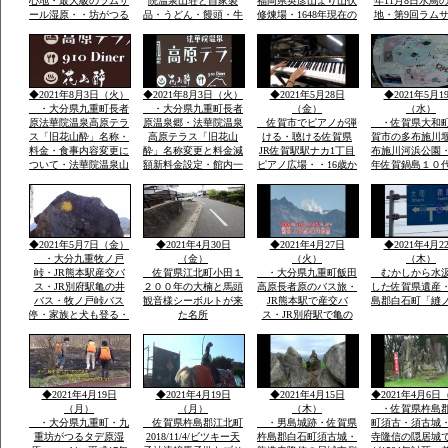
心地・最大級のラムサ
院温泉山荘と自家製
福岡県英彦山より山伏
年11月8日水鳥
ール湿原・・坊がつる
品・うどん・饅頭・牛
修煉場・1648年現在の
地・第9回ラム
九州最高所天然温泉登
丼・カレーその他菓子
観音堂安置の十一面観
湿原決定中間湿
山者に山をインタビュ
類・オリジナル専用お
音・不動明王・毘沙門
内最大級標高１
ウ
土産・すべて一味違
天・江戸時代武田藩の
から１２００ｍ
う・天然温泉とお酒・
祈願所・明治15年本
の野焼・地元ボ
国際ラムサール湿原坊
坊・支所は消失24代弘
アで環境維
◆2021年8月3日（火）
◆2021年8月3日（火）
◆2021年5月28日
◆2021年5月1
がつるでテン泊・畳に
蔵孟夫が山宿
・大分県九重町長者
・大分県九重町長者
（金）
（水）
原法華院温泉高原テラ
原温泉郷・法華院温泉
佐賀市でピアノが弾
・佐賀県大和
ス「旧花山酔」名称・
高原テラス「旧花山
ける・聴ける佐賀県
賀市の多布施川
料金・食事内容変更に
酔」名称変更と料金減
JR佐賀駅駅ナカ1丁目
布施川河浜公園・1
ついて・法華院温泉山
額新料金設定・館内一
ピアノ広場・・16歳か
年佐賀鍋島１０
荘館主・弘蔵より説
部改装を法華院温泉山
わいい女の子弾いてい
鍋島直正の別亭
明・パソコン可・
荘27代目荘主・弘蔵岳
ます椅子もあります弾
「多布施川河岬
hi/fiok/九重連山登山・
久より説明ご挨拶ご案
ける人応援求
園」トンボ王国
国内最大級のラムサー
内いたします・家族で
ル湿原エリアなど
レーズナブルで
◆2021年5月7日（金）
◆2021年4月30日
◆2021年4月27日
◆2021年4月2
・大分九重牧ノ戸
（金）
（火）
（木）
峠・JR熊本駅産交バ
佐賀県江北町小田１
・大分県九重町飯田
むかしから水
ス・JR別府駅亀の井
２００年の大楠と馬頭
高原長者原のバス旅・
した佐賀県遺産
バス・牧ノ戸峠バス
観音様シーボルトが来
JR熊本駅で産交バ
島郡白石町「縫
停・家族と犬も登る・
た名所
ス・JR別府駅で亀の
早朝日帰り九重連山コ
井バスで行く日本最大
ース
級ラムサール坊がつる
たではら湿原・ミヤマ
キリシマ九重連山法華
院温泉
◆2021年4月19日
◆2021年4月19日
◆2021年4月15日
◆2021年4月6日
（月）
（月）
（木）
・佐賀県杵島
・大分県九重町・九
佐賀県杵島郡江北町
・男島城跡・佐賀県
町須古・須古城
重坊がつるタデ原湿
2018/11/4/ビツキー天
杵島郡白石町須古城・
寺隆信の隠居城