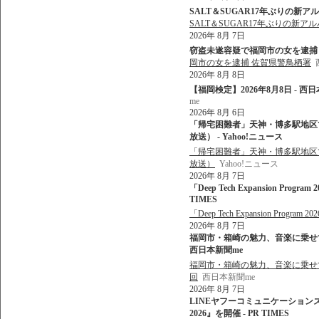
SALT＆SUGAR17年ぶりの新ア
SALT＆SUGAR17年ぶりの新ア
2026年 8月 7日
窃盗未遂容疑で福岡市の女を逮捕 佐
岡市の女を逮捕 佐賀県警鳥栖署
2026年 8月 8日
【福岡検定】2026年8月8日 - 西
me
2026年 8月 6日
「帰宅困難者」天神・博多駅地区で最
放送） - Yahoo!ニュース
「帰宅困難者」天神・博多駅地区で最
放送）
Yahoo!ニュース
2026年 8月 7日
「Deep Tech Expansion Pr
TIMES
「Deep Tech Expansion Pr
2026年 8月 7日
福岡市・箱崎の魅力、音楽に乗せて 
西日本新聞me
福岡市・箱崎の魅力、音楽に乗せて
回
西日本新聞me
2026年 8月 7日
LINEヤフーコミュニケーション
2026』を開催 - PR TIMES