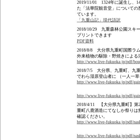
2019/11/01 1324年に誕
た「法華院観音堂」についての
ています。
「九重山記」現代語訳
2018/10/29 九重森林公
プリントできます
PDF資料
2018/8/8 大分県九重町国
外来植物の駆除・野焼きによる
http://www.live-fukuoka.jp/pdf/bou
2018/7/5 大分県、九重町
でわら湿原登山者に （一人一
http://www.live-fukuoka.jp/pdf/gair
http://www.live-fukuoka.jp/pdf/gair
2018/4/11 【大分県九重町】
重町八鹿酒造にてなしか祭りは
確認ください。
http://www.live-fukuoka.jp/pdf/na
http://www.live-fukuoka.jp/pdf/na