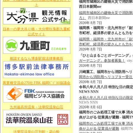
福岡市城南区の建物火災で消防隊出動
ト
西日本新聞me
福岡市城南区の建物火災で消防隊出
ろ）
西日本新聞me
2026年 8月 7日
福岡県・福岡市・北九州市が「副
日本一の夢大吊り橋・大分県玖珠郡九重町
市町村、経済界の皆さんとも力を合わ
公式サイト
福岡県・福岡市・北九州市が「副
市町村、経済界の皆さんとも力を
2026年 8月 7日
「ひと山まるごとガーデニング」参加者募集！
相談するなら博多駅前法律事務所
ガーデニング」参加者募集！
city
2026年 8月 7日
川崎重工、福岡市から消防用ヘリコプ
岡市から消防用ヘリコプター受注 
2026年 8月 7日
異業種交流会270社.FBK.福岡ﾋﾞｼﾞﾈｽ協議会
令和八年八月八日 特別な日の限定
NEWS NNN
令和八年八月八日 特別な日の限定
NEWS NNN
九州最高所温泉・法華院温泉山荘
2026年 8月 6日
福岡市のごみ処理工場で火事 消
炎が上がる 従業員が避難 - 福岡
福岡市のごみ処理工場で火事 消
炎が上がる 従業員が避難
福岡T
法華院温泉山荘別館・花山酔