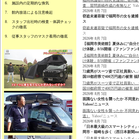
福岡県議会の自民党議員に質問案
施設内の定期的な換気
査…質問原稿作成の有無など
Ya
2026年 8月 7日
館内放送による注意喚起
窃盗未遂容疑で福岡市の女を逮捕 佐
ス
スタッフ出社時の検査・体調チェッ
クの徹底
窃盗未遂容疑で福岡市の女を逮捕
ス
従事スタッフのマスク着用の徹底
2026年 8月 7日
【福岡市美術館】夏休みに“自分
け体験」8/16開催（ファンファン福岡
【福岡市美術館】夏休みに“自分
け体験」8/16開催（ファンファン
2026年 8月 7日
72歳男がスーツ姿で正社員装い…
国10都府県で400万円超の被害 福
72歳男がスーツ姿で正社員装い…
国10都府県で400万円超の被害 
2026年 8月 5日
面識ない女性を襲ったか 不同意わい
Yahoo!ニュース
面識ない女性を襲ったか 不同意わ
送）
Yahoo!ニュース
2026年 8月 7日
「日本最大級のスマートシティ」
岡市・箱崎を歩く（西日本新聞me） 
「日本最大級のスマートシティ」