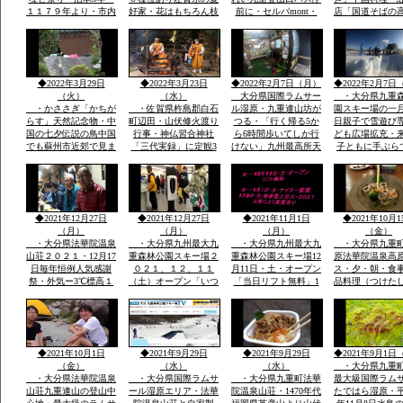
１１７９年より・市内
好家・花はもちろん枝
前に・セルパmont・
店「国道そばの
各所に「演舞台」が設
木葉全体・・イキイキ
bell 登山用品出店・
すぐ見える赤色
けられ「松ばやし」を
と葉も花もつやあり
法華院温泉高原テラス
中国風のお店・
起源として市民のお祭
食堂「９１０・・くじ
袋の本格的な中
り
ゅうdiner]で九重夢ポ
有名店で大学通
ークで食事
がら修業
◆2022年3月29日
◆2022年3月23日
◆2022年2月7日（月）
◆2022年2月7日
（火）
（水）
大分県国際ラムサー
・大分県九重
・かささぎ「かちが
・佐賀県杵島郡白石
ル湿原・九重連山坊が
園スキー場の一
らす」天然記念物・中
町辺田・山伏修火渡り
つる・「行く帰る5か
日親子で雪遊び
国の七夕伝説の鳥中国
行事・神仏習合神社
ら6時間歩いてしか行
ども広場拡充・
でも蘇州市近郊で見ま
「三代実録」に定観3
けない」九州最高所天
子ともに手ぶら
したカシャ・カシャと
年・861年真言寺十六
然温泉法華院温泉山荘
こども用レンタ
鳴くきます・・・黒い
坊一大霊場有・龍造寺
の冬１月ー３。ｃ
アサイズ用
カラス・九州の自宅庭
氏・鍋島氏の保護・祈
に遊びに来ています
年祭かけ参リ
◆2021年12月27日
◆2021年12月27日
◆2021年11月1日
◆2021年10月1
（月）
（月）
（月）
（金）
・大分県法華院温泉
・大分県九州最大九
・大分県九州最大九
・大分県九重
山荘２０２１・12月17
重森林公園スキー場２
重森林公園スキー場12
原法華院温泉高
日毎年恒例人気感謝
０２１、１２、１１
月11日・土・オープン
ス・夕・朝・食
祭・外気ー3℃標高１
（土）オープン「いつ
「当日リフト無料」1
品料理（つけた
３００ｍ級天然温泉有
きても雪がいつぱい」
月1日・土・ナイター
日本酒・焼酎・
全国から50数名山荘で
「大人も子供も体一つ
営業手ぶらでOKレン
DINER（九重
年忘れ爆笑感謝祭
で来場OK一流メーカ
タルウェア全サイズ用
ー）品数豊富宿
ーレンタルウェア４０
意
で1万円前後予
００セツト用意」
ダイナープライ
◆2021年10月1日
◆2021年9月29日
◆2021年9月29日
◆2021年9月1日
企業様合宿・研
（金）
（水）
（水）
・大分県九重
・大分県法華院温泉
・大分県国際ラムサ
・大分県九重町法華
最大級国際ラム
山荘九重連山の登山中
ール湿原エリア・法華
院温泉山荘・1470年代
たではら湿原・平