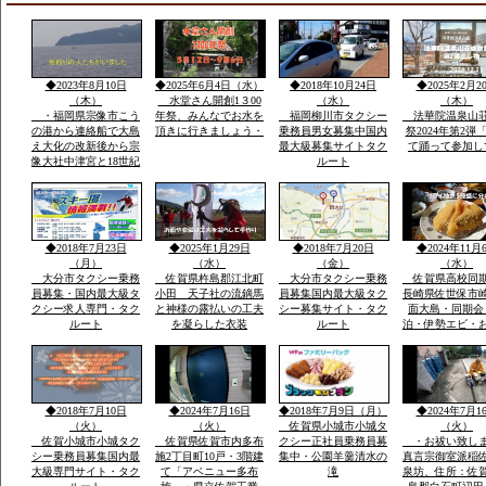
◆2023年8月10日
◆2025年6月4日（水）
◆2018年10月24日
◆2025年2月2
（木）
水堂さん開創1３00
（水）
（木）
・福岡県宗像市こう
年祭、みんなでお水を
福岡柳川市タクシー
法華院温泉山
の港から連絡船で大島
頂きに行きましょう・
乗務員男女募集中国内
祭2024年第2弾
え大化の改新後から宗
最大級募集サイトタク
て踊って参加し
像大社中津宮と18世紀
ルート
ごろ同地立てられ沖津
宮遥拝所「神宿る島」
沖ノ島ユネスコ世界遺
産構成資産郡島には最
新の宗像市みなとタク
◆2018年7月23日
◆2025年1月29日
◆2018年7月20日
◆2024年11月
シー1台常時待機
（月）
（水）
（金）
（水）
大分市タクシー乗務
佐賀県杵島郡江北町
大分市タクシー乗務
佐賀県高校同
員募集・国内最大級タ
小田 天子社の流鏑馬
員募集国内最大級タク
長崎県佐世保市
クシー求人専門・タク
と神様の露払いの工夫
シー募集サイト・タク
面大島・同期会
ルート
を凝らした衣装
ルート
泊・伊勢エビ・
みとスープを食
宿「港町」旅行
告・佐賀県から
西海市崎戸方面
を渡つて大島方
◆2018年7月10日
◆2024年7月16日
◆2018年7月9日（月）
◆2024年7月1
（火）
（火）
佐賀県小城市小城タ
（火）
佐賀小城市小城タク
佐賀県佐賀市内多布
クシー正社員乗務員募
・お祓い致し
シー乗務員募集国内最
施2丁目町10戸・3階建
集中・公園羊羹清水の
真言宗御室派稲
大級専門サイト・タク
て「アベニュー多布
滝
泉坊、住所：佐