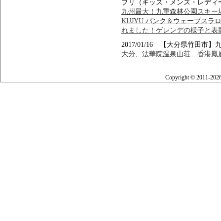
プリ（キッズ・メンズ・レディ
九州最大！九重森林公園スキー場でFOR
KUJYU バンク＆ウェーブスラ
れました！ゲレンデの様子と表
2017/01/16 【大分県竹田
大分、法華院温泉山荘 香港鳳凰
Copyright © 2011-202