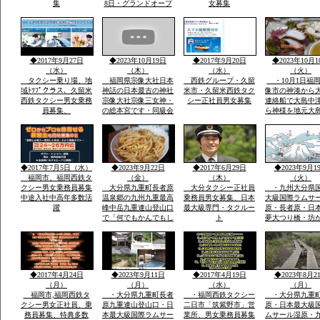
集
8日・グランドオープ
女募集
ン・体一つで来場ok・
こどもも親子でスキー
で遊べる・こども広場
「パパママと子供の専
用遊びの特大のげれん
◆2017年9月27日
◆2023年10月19日
◆2017年9月20日
◆2023年10月1
でスキー場完備」
（水）
（木）
（水）
（火）
タクシー乗り場、地
福岡県宗像大社日本
西鉄グループ・久留
・10月1日福
域ﾄﾂﾌﾟクラス、久留米
神話の日本最古の神社
米市・久留米西鉄タク
像市の神湊から
西鉄タクシー男女乗務
宗像大社宗像三女神・
シー正社員男女募集
連絡船で大島中
員募集、
の総本宮です・同級会
ら神様を地元大
で神湊港から大島の関
者さんが担いで
連遺跡とお祭りに船で
地元漁師さんの
行き「神宿る島」宗
のせ神湊までそ
像・沖ノ島関連がユネ
ご神体を宗像大
スコ世界遺産に登録見
運び大島遥拝所
◆2017年7月5日（水）
◆2023年9月22日
◆2017年6月29日
◆2023年9月1
て聞いてビツクリです
お宿「まなべ」
福岡市、福岡西鉄タ
（金）
（木）
（火）
クシー男女乗務員募集
大分県九重町長者原
大分タクシー正社員
・九州大分県
中途入社中高年多数活
温泉郷の九州九重最高
乗務員男女募集、日本
大級国際ラムサ
躍
峰中岳九重連山登山口
最大級専門・タクルー
原・長者原・日
で「何でもかんでもし
ト
夢大つり橋・坊
やベラナイト」の報
九州最高所天然
告・温泉豊富なエリア
華院温泉山荘・
で開催報告地元民のジ
山九州最高峰中
ビエ料理・鹿・いのし
重連山・標高・
しのさしいれ恊力で大
「坊がつる賛歌
◆2017年4月24日
◆2023年9月11日
◆2017年4月19日
◆2023年8月2
変盛り上がりました
名な坊がつるキ
（月）
（月）
（水）
（月）
場
福岡市,福岡西鉄タ
・大分県九重町長者
・福岡西鉄タクシー
・大分県九重
クシー男女正社員、乗
原九重連山登山口・日
二日市「筑紫野市」営
原・日本最大級
務員募集、特典多数
本最大級国際ラムサー
業所、男女乗務員募集
ムサール湿原・