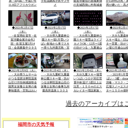
原・noyaki・平成17年
子社流鏑馬子供ヤブサ
龍造寺隆信の居城東側
が1584年討死・
11.8日アフリカウガン
メ
の支城西側に杵島城連
周が継いだ・高
ダ第9回国際ラムサー
掲して防衛。須古城は
ｍ・外堀曲輪・
ル湿原にタデ原３８
鎮西屈指の堅城
２年天文年間から1
ha・坊がつる５３ha・
年築城
九重の自然をまのる会
◆2021年2月17日
◆2021年2月17日
◆2021年2月17日
◆2021年2月1
（水）
（水）
（水）
（水）
・佐賀県佐賀市・佐
・大分県九重森林公
・大分県九重森林公
・大分九重森
賀洋蘭会展示会年2
園スキー場1月雪いつ
園スキー場雪はライブ
スキー場土・日
回・佐賀玉屋2月14
ぱい各地から車でスキ
カメラOK・12月ー5度
ター営業・坊が
日・会員募集中０９５
ー滑り九州鹿児島・宮
の坊がつる・九重連山
ン場12月連山は
２－６０－１３６２・
崎・山口・福岡の各県
の名峰・法華院温泉山
５。硫黄山1580
大島・栽培管理など
から・レンタルウェア
荘九州最高所１３０３
山１９９５・１
一流メーカー用意
ｍ天然温泉
257年ぶり噴火
りできる法華院
1470年入山・白
◆2021年2月9日（火）
◆2021年2月4日（木）
◆2021年2月4日（木）
◆2021年2月4日
山伏修練場
・大分県ラムサール
・大分九重町九重森
大分九重スキー場雪
・2021年1月
がつる湿原法華院温泉
林公園スキー場・坊が
いつぱいコロナ対応営
ぱい・3蜜・dista
山荘12月恒例感謝祭全
つる法華院温泉山荘の
業中体温37.5度以上は
消毒・マスク・
国男女栄養士女将の食
栄養士女将の食事九州
注意・１５０ｍのエス
広場スノーエス
事味最高・空気はおい
最高所温泉１３０３
カレイター増設家族・
ター１５０ｍ便
しい・景色は九重連山
ｍ・お泊り予約は携帯
こども初心者が安全遊
ェアレンタル体
OK
霊峰・名峰
電話のみです「ｈｐ」
べる土・日はナイター
過去のアーカイブは
福岡市の天気予報