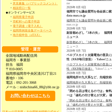
・
me
意見募集（パブリックコメント）
2026年 8月 6日
・
相談窓口一覧
福岡市でも議会質問を他会派に横流し
◆オンラインサービス
data-max.co.jp
・
福岡県電子申請
福岡市でも議会質問を他会派に横流し
・
市町村への電子申請
max.co.jp
・
電子調達（電子入札）
2026年 8月 7日
・
福岡県例規全集データベース
副首都めざし「3本の矢」 福岡県
・
地方税申告（elTAX）
ニュース
副首都めざし「3本の矢」 福岡
ニュース
管理・運営
2026年 8月 7日
ペロブスカイト太陽電池の普及に
全国地域動画配信局
性（RKB毎日放送） - Yahoo!ニ
福岡市・事業部
担当 福田
ペロブスカイト太陽電池の普及に
性（RKB毎日放送）
Yahoo!ニュ
〒810-0005
2026年 8月 7日
福岡県福岡市中央区清川2丁目21
福岡地所や九大系など、先端技術の
番地9・106
電話：092-201-3068
福岡地所や九大系など、先端技術
2026年 8月 6日
メール：nishichina66_88@ybb.ne.jp
「閉める店は増えるのでは」食料品
お問い合わせはこちら
ーは「値札の付け替えが大変」 福岡
「閉める店は増えるのでは」食料品
は「値札の付け替えが大変」 福
2026年 8月 8日
日本一の温泉県・大分県観光情報公式サイ