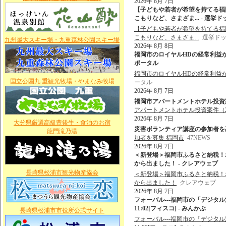
2026年 8月 7日
【子どもや若者が希望を持てる福
こもりなど、さまざま... - 選挙
【子どもや若者が希望を持てる福
こもりなど、さまざま...
選挙ド
九州最大スキー場・九重森林公園スキー場
2026年 8月 8日
福岡市のロイヤルHDの経常利益が過
ポータル
福岡市のロイヤルHDの経常利益
国立公園九 重観光牧場・やまなみ牧場
ータル
2026年 8月 7日
福岡市アパートメントホテル投資案件
アパートメントホテル投資案件（
2026年 8月 7日
大分県厳選高級豊後牛・食泊のお宿
災害ボランティア講座の参加者を募集 
龍門滝乃湯
加者を募集 福岡市
47NEWS
2026年 8月 7日
＜新登場＞福岡市ふるさと納税！
から出ました！ - クレアウェブ
長崎県松浦市観光物産協会
＜新登場＞福岡市ふるさと納税！
から出ました！
クレアウェブ
2026年 8月 7日
フォーバル---福岡市の「デジタル活用
11:02[フィスコ] - みんかぶ
長崎県松浦市市役所公式サイト
フォーバル---福岡市の「デジタル活用