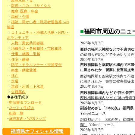
・
農林水産・食
・
環境・ごみ・リサイクル
・
健康･医療・年金
・
高齢・介護
・
福祉・障がい者・戦没者遺族等への
援護
■
福岡市周辺のニュ
・
コミュニティ・地域の活動・NPO・
ボランティア
・
人権・男女共同参画
2026年 8月 7日
・
消費生活・各種相談・市民相談
西鉄の福岡天神駅などで不適切な音
・
仕事・就職・引越
の福岡天神駅などで不適切な音声
・
住宅・建築
2026年 8月 7日
・
防犯・モラルマナー・交通安全
西鉄福岡駅と薬院駅の構内で不適
・
に流されたか 警察に被害届提出も
衛生・動物愛護
・
死亡
西鉄福岡駅と薬院駅の構内で不適
・
水道
に流されたか 警察に被害届提出
・
道路・河川・下水道
2026年 8月 7日
・
交通案内
西鉄福岡駅構内などで“謎の音声”原
◆各種手続き
西鉄福岡駅構内などで“謎の音声”
･
申請書ダウンロード
2026年 8月 7日
･
ネットで手続き
副首都めざし「3本の矢」 福岡県
･
組織一覧
Yahoo!ニュース
･
施設案内・WEBマップ
副首都めざし「3本の矢」 福岡
聞）
Yahoo!ニュース
2026年 8月 7日
福岡県オフィシャル情報