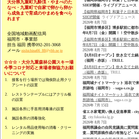
【福岡県福岡市】和菓子と日本茶ブランド
大分県九重町九酔渓・やまべのた
SHOP開催 - ライブドアニュース
なべ・九重町で自家で卵から卵か
【福岡県福岡市】和菓子と日本茶ブランド
ら成魚まで育成のやまめを食べら
SHOP開催
ライブドアニュース
れます
2026年 8月 7日
【福岡市博多区】博多駅前に都市
年8月7日（金）開園！！空中散歩＆
全国地域動画配信局
福岡市・事業部
【福岡市博多区】博多駅前に都市
担当 福田 携帯092-201-3068
年8月7日（金）開園！！空中散
2026年 8月 7日
メール
nishichina66_88@ybb.ne.jp
【8月8日オープン】炊き立て土
（福岡・赤坂） - TRILL
☆☆☆・大分九重森林公園スキー場
【8月8日オープン】炊き立て土
今季コロナ対応と来場者御協力お願
（福岡・赤坂）
TRILL
いについて
2026年 8月 7日
接客を行う場所では飛俟防止用クリ
福岡城ナイトマーケット 浴衣で来
アシートの設置
所跡地（福岡市） - saga-s.co.jp
レストランテーブルにはアクリル板
福岡城ナイトマーケット 浴衣で来
の設置
所跡地（福岡市）
saga-s.co.jp
2026年 7月 15日
施設各所に手首用消毒液の設置
省エネ家電買い換え促進事業 - city.fuk
業
city.fukuoka.lg.jp
施設各所の消毒強化
2026年 8月 7日
レンタル用品使用毎の消毒・クリー
福岡県議会の自民党議員に質問案
ニングの実施
査…質問原稿作成の有無など - Ya