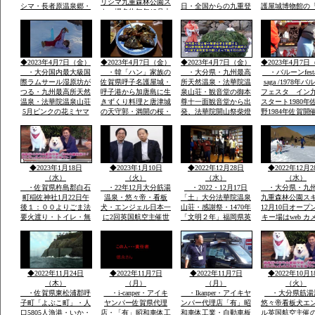
リシマ九重森林公園ス
シマ・長者原温泉郷・
日・全国からの九重登
護屋城博物館の
キー場名物毎年12月大
西日本有数の九重森林
山者の安全安泰を願い
の金お茶室」の
花火
公園スキー場・毎年12
開山祭と夜は九重町白
目、唐津城
月末の「天空の大花火
鳥神社の夜神楽の舞が
大会」２０００ｍ級の
奉納当日夜「日本100
冬の山々空に花火・・
名山」を達制したスズ
◆2023年4月7日（金）
◆2023年4月7日（金）
◆2023年4月7日（金）
◆2023年4月7日
キさんが拍手でした
・大分国内最大級国
・韓「ハン」家族の
・大分県・九州最高
・バルーンfesta
際ラムサール湿原坊が
佐賀県呼子名護屋城・
所天然温泉・法華院温
saga /1978年
つる・九州最高所天然
呼子港から加唐島に生
泉山荘・観音堂の御本
フェスタ イン
温泉・法華院温泉山荘
きずくり料理と唐津城
尊十一面観音堂から出
スタート1980年
5月ピンクの花ミヤマ
の天守郭・満開の桜・
発、法華院開山祭柴燈
野1984年佐賀開
キリシマ最高峰九重連
と虹の松原海岸歩き・
護摩法要が執り行われ
ルーンフェスタ
山赤ピンク色に染ま
お刺身は・伊勢エビ・
ました全国からの登山
1984年世界
る・九重森林公園スキ
ヒラメ・鯛・アワビ・
者の無事安寧を祈願す
ー場ママと遊べる子供
海老・身が動いた刺
る天気よく多数参加さ
専用広場・名物天空の
身・焼き物・おいしか
れました
◆2023年1月18日
◆2023年1月10日
◆2022年12月28日
◆2022年12月2
花火
つた
（水）
（火）
（水）
（水）
・佐賀県杵島郡白石
・22年12月大分筋湯
・2022・12月17日
・大分県・九
町稲佐神社1月22日午
温泉・悠々帝・看板
「土」大分法華院温泉
九重森林公園ス
後１：００よりごま法
犬・エンジェル日本一
山荘・感謝祭・1470年
12月10日オープ
要火渡り・トイレ・無
に2回英国航空主催世
「文明２年」福岡県英
キー場はweb カメ
料大駐車場あり・・・
界有名犬8頭に選定・
彦山より入山27代目
時間ズーム付きo
大分県九重森林公園ス
「日本初」・ｈｔｔｐ
「現」弘蔵岳久・自然
岡市からスキー
キー場・日本一夢大吊
ｓ://chinanews.jp・中
を守り・九州最高所天
バスＯＫ・JR
橋・ラムサール湿原坊
国経済新聞web版日本
然温泉・場内には観音
豊後森駅前・高
がつる・九州最高所天
語有料配信無料多数掲
堂も・国立公園ラムサ
インターバス停
◆2022年11月24日
◆2022年11月7日
◆2022年11月7日
◆2022年10月1
然温泉法華院
載
ール湿原内
す
（木）
（月）
（月）
（火）
・佐賀県東松浦郡呼
・i-canper・アイキ
・Ikanper・アイキヤ
・大分県筋湯
子町「よぶこ町」・人
ヤンパー佐賀県代理
ンパー代理店「有」昭
悠々帝看板犬エ
口5805人漁港・いか・
店・「有」昭和車体工
和車体工業・自動車板
ル英国航空主催