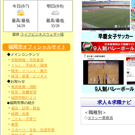
今日(8/7)
明日(8/8)
最高/最低
最高/最低
/
/
34
29
35
29
提供:
ライフビジネスウェザー様
福岡市オフィシャルサイト
◆メインコンテンツ
・
市制情報・市民参加
・
くらし・手続き・環境
・
観光・イベント・魅力
・
経済・産業・ビジネス
◆お知らせ
・
救急医療・消防
・
防災・危機管理
・
福岡市制だより
求人＆求職ナビ
◆福岡市県の紹介
・
届出・証明・税金
＜職種別＞
・
結婚・出産
◇
タクシー乗務員
・
こども・子育て
・
教育
・
スポーツ・文化・生涯学習