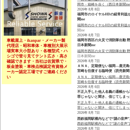
岡市・箱崎を歩く（西日本新聞m
2026年 8月 8日
福岡市のロイヤルHDの経常利益が
聞me
福岡市のロイヤルHDの経常利益
聞me
2026年 8月 7日
福岡市西区の火災で消防隊出動 野方
車載屋上・ikanpar・メーカー製
日本新聞me
代理店・昭和車体・車種別大展示
場実車大小型あり・各種型式・ハ
福岡市西区の火災で消防隊出動 野方
シゴで登り見てテント広さ・高さ
日本新聞me
2026年 8月 7日
確認できます・当社は佐賀県で・
ＡＮＡ、定期便ない福岡―鹿児島
板金塗装・車検点検認定有資格メ
宮崎を往復する臨時便（読売新聞オン
ーカー認定工場ですご連絡くださ
い
ＡＮＡ、定期便ない福岡―鹿児島
宮崎を往復する臨時便（読売新聞
2026年 8月 6日
不正入手した他人名義の通帳から現
罪じゃないと聞き、信じてしまった」 
不正入手した他人名義の通帳から現
罪じゃないと聞き、信じてしまっ
2026年 8月 7日
西鉄福岡駅構内などで“謎の音声”原
西鉄福岡駅構内などで“謎の音声”
2026年 8月 7日