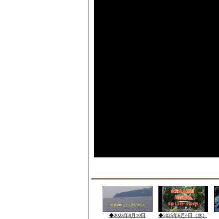
◆2023年8月10日
◆2025年6月4日（水）