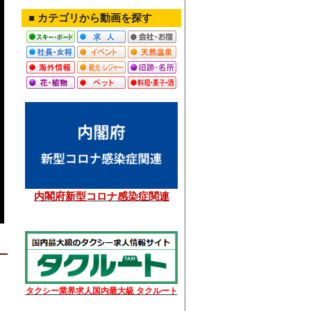
■ カテゴリから動画を探す
内閣府新型コロナ感染症関連
タクシー業界求人国内最大級 タクルート