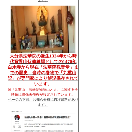
大分県法華院の誕生1324年から時
代背景山伏修練場としての1470年
白水寺から現在「法華院観音堂」ま
での歴史 当時の巻物で「九重山
記」が専門家により解説保存されて
います。
※『九重山 法華院物語山と人』に関する全
映像は映像著作権が設定されています。
ページの下部、お知らせ欄にPDF資料があり
ます。