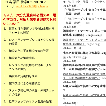
担当 福田 携帯092-201-3068
年8月7日（金）開園！！空中散
2026年 8月 7日
メール
nishichina66_88@ybb.ne.jp
【8月8日オープン】炊き立て土
（福岡・赤坂） - TRILL
☆☆☆・大分九重森林公園スキー場
【8月8日オープン】炊き立て土
今季コロナ対応と来場者御協力お願
（福岡・赤坂）
TRILL
いについて
2026年 8月 7日
接客を行う場所では飛俟防止用クリ
福岡城ナイトマーケット 浴衣で来
アシートの設置
所跡地（福岡市） - saga-s.co.jp
レストランテーブルにはアクリル板
福岡城ナイトマーケット 浴衣で来
の設置
所跡地（福岡市）
saga-s.co.jp
2026年 7月 15日
施設各所に手首用消毒液の設置
省エネ家電買い換え促進事業 - city.fuk
業
city.fukuoka.lg.jp
施設各所の消毒強化
2026年 8月 7日
レンタル用品使用毎の消毒・クリー
福岡県議会の自民党議員に質問案
ニングの実施
査…質問原稿作成の有無など - Ya
福岡県議会の自民党議員に質問案
施設内の定期的な換気
査…質問原稿作成の有無など
Ya
2026年 8月 7日
館内放送による注意喚起
窃盗未遂容疑で福岡市の女を逮捕 佐
ス
スタッフ出社時の検査・体調チェッ
クの徹底
窃盗未遂容疑で福岡市の女を逮捕
ス
従事スタッフのマスク着用の徹底
2026年 8月 7日