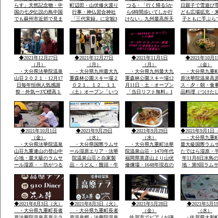
らす」天然記念物・中
町辺田・山伏修火渡り
つる・「行く帰る5か
日親子で雪遊び
国の七夕伝説の鳥中国
行事・神仏習合神社
ら6時間歩いてしか行
ども広場拡充・
でも蘇州市近郊で見ま
「三代実録」に定観3
けない」九州最高所天
子ともに手ぶら
したカシャ・カシャと
年・861年真言寺十六
然温泉法華院温泉山荘
こども用レンタ
鳴くきます・・・黒い
坊一大霊場有・龍造寺
の冬１月ー３。ｃ
アサイズ用
カラス・九州の自宅庭
氏・鍋島氏の保護・祈
に遊びに来ています
年祭かけ参リ
◆2021年12月27日
◆2021年12月27日
◆2021年11月1日
◆2021年10月1
（月）
（月）
（月）
（金）
・大分県法華院温泉
・大分県九州最大九
・大分県九州最大九
・大分県九重
山荘２０２１・12月17
重森林公園スキー場２
重森林公園スキー場12
原法華院温泉高
日毎年恒例人気感謝
０２１、１２、１１
月11日・土・オープン
ス・夕・朝・食
祭・外気ー3℃標高１
（土）オープン「いつ
「当日リフト無料」1
品料理（つけた
３００ｍ級天然温泉有
きても雪がいつぱい」
月1日・土・ナイター
日本酒・焼酎・
全国から50数名山荘で
「大人も子供も体一つ
営業手ぶらでOKレン
DINER（九重
年忘れ爆笑感謝祭
で来場OK一流メーカ
タルウェア全サイズ用
ー）品数豊富宿
ーレンタルウェア４０
意
で1万円前後予
００セツト用意」
ダイナープライ
◆2021年10月1日
◆2021年9月29日
◆2021年9月29日
◆2021年9月1日
企業様合宿・研
（金）
（水）
（水）
・大分県九重
・大分県法華院温泉
・大分県国際ラムサ
・大分県九重町法華
最大級国際ラム
山荘九重連山の登山中
ール湿原エリア・法華
院温泉山荘・1470年代
たではら湿原・平
心地・最大級のラムサ
院温泉山荘と自家製
福岡県英彦山より山伏
年11月8日水鳥
ール湿原・・坊がつる
品・うどん・饅頭・牛
修煉場・1648年現在の
地・第9回ラム
九州最高所天然温泉登
丼・カレーその他菓子
観音堂安置の十一面観
湿原決定中間湿
山者に山をインタビュ
類・オリジナル専用お
音・不動明王・毘沙門
内最大級標高１
ウ
土産・すべて一味違
天・江戸時代武田藩の
から１２００ｍ
う・天然温泉とお酒・
祈願所・明治15年本
の野焼・地元ボ
国際ラムサール湿原坊
坊・支所は消失24代弘
アで環境維
◆2021年8月3日（火）
◆2021年8月3日（火）
◆2021年5月28日
◆2021年5月1
がつるでテン泊・畳に
蔵孟夫が山宿
・大分県九重町長者
・大分県九重町長者
（金）
（水）
原法華院温泉高原テラ
原温泉郷・法華院温泉
佐賀市でピアノが弾
・佐賀県大和