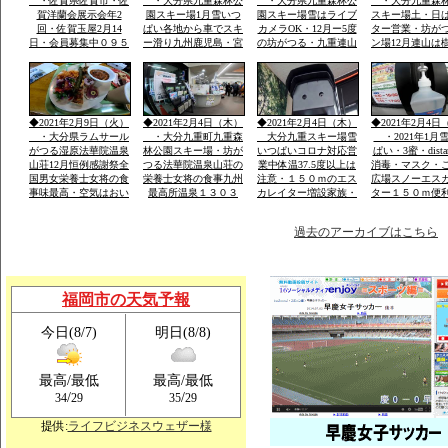
・佐賀県佐賀市・佐
・大分県九重森林公
・大分県九重森林公
・大分九重森
賀洋蘭会展示会年2
園スキー場1月雪いつ
園スキー場雪はライブ
スキー場土・日
回・佐賀玉屋2月14
ぱい各地から車でスキ
カメラOK・12月ー5度
ター営業・坊が
日・会員募集中０９５
ー滑り九州鹿児島・宮
の坊がつる・九重連山
ン場12月連山は
２－６０－１３６２・
崎・山口・福岡の各県
の名峰・法華院温泉山
５。硫黄山1580
大島・栽培管理など
から・レンタルウェア
荘九州最高所１３０３
山１９９５・１
一流メーカー用意
ｍ天然温泉
257年ぶり噴火
りできる法華院
1470年入山・白
◆2021年2月9日（火）
◆2021年2月4日（木）
◆2021年2月4日（木）
◆2021年2月4日
山伏修練場
・大分県ラムサール
・大分九重町九重森
大分九重スキー場雪
・2021年1月
がつる湿原法華院温泉
林公園スキー場・坊が
いつぱいコロナ対応営
ぱい・3蜜・dista
山荘12月恒例感謝祭全
つる法華院温泉山荘の
業中体温37.5度以上は
消毒・マスク・
国男女栄養士女将の食
栄養士女将の食事九州
注意・１５０ｍのエス
広場スノーエス
事味最高・空気はおい
最高所温泉１３０３
カレイター増設家族・
ター１５０ｍ便
しい・景色は九重連山
ｍ・お泊り予約は携帯
こども初心者が安全遊
ェアレンタル体
OK
霊峰・名峰
電話のみです「ｈｐ」
べる土・日はナイター
過去のアーカイブはこちら
福岡市の天気予報
今日(8/7)
明日(8/8)
最高/最低
最高/最低
/
/
34
29
35
29
提供:
ライフビジネスウェザー様