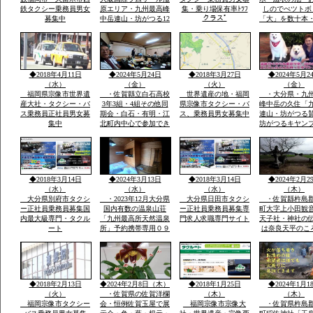
鉄タクシー乗務員男女
原エリア・九州最高峰
集・乗り場保有率ﾄﾂﾌ
しのでぺツトボ
クラスﾟ
募集中
中岳連山・坊がつる12
「大」を数十本
月冬期-4度・冬の法華
おいしい自分の
院温泉山荘・山頂の
う魔法の水だそ
峰々は白い雪と樹氷に
す・白石平野の
なり春・夏とは別の山
玉ねぎ畑と近く
と自然が表現され気持
水堂さん・須古
◆2018年4月11日
◆2024年5月24日
◆2018年3月27日
◆2024年5月2
ち良さです
稲佐神社妻山神
（水）
（金）
（火）
（金）
ります
福岡県宗像市世界遺
・佐賀縣立白石高校
世界遺産の地・福岡
・大分県・九
産大社・タクシー・バ
3年3組・4組その他同
県宗像市タクシー・バ
峰中岳の久住「
ス乗務員正社員男女募
期会・白石・有明・江
ス、乗務員男女募集中
連山・坊がつる
集中
北町内中心で参加でき
坊がつるキヤン
る人で杵島郡江北町で
九州最高所天然
久しぶりで開催・全国
法華院温泉山荘
で有名優良な玉ねぎ・
ピンクの花で有
蓮根・佐賀米の産地六
ヤマキリシマ・
角川が流れ自然に恵ま
歴史などで日本
◆2018年3月14日
◆2024年3月13日
◆2018年3月14日
◆2024年2月2
れた町で過ごした場所
数有名な法華院
（水）
（水）
（水）
（木）
荘
大分県別府市タクシ
・2023年12月大分県
大分県日田市タクシ
・佐賀縣杵島
ー正社員乗務員募集国
国内有数の温泉山荘
ー正社員乗務員募集専
町大字上小田観
内最大級専門・タクル
「九州最高所天然温泉
門求人求職専門サイト
天子社・神社の
ート
所」予約携帯専用０９
は奈良天平のこ
０－４９８０ー２８１
世紀社殿を健立
０のみ・雪が白い別の
穣天子社は天皇
山々・坊がつるの景
天子表現大木数
色・ー4度・空気がお
楠木が多数・以
いしい星がきれい１３
間を通じて屋台
◆2018年2月13日
◆2024年2月8日（木）
◆2018年1月25日
◆2024年1月1
００ｍ級天然温泉最高
り・流鏑馬神事
（火）
・佐賀県の佐賀洋欄
（木）
（木）
福岡宗像市タクシー
会・恒例佐賀玉屋で展
福岡宗像市宗像大
・佐賀県杵島