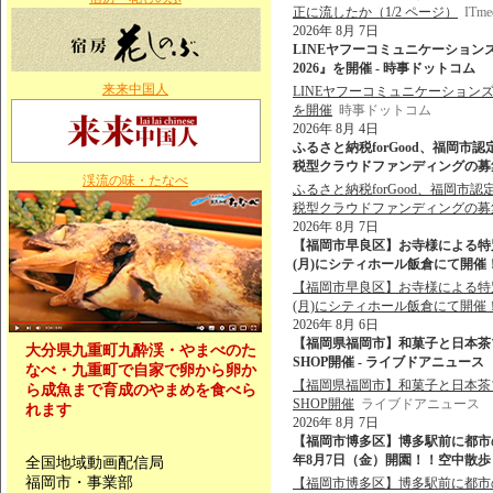
正に流したか（1/2 ページ）
ITme
2026年 8月 7日
LINEヤフーコミュニケーション
2026』を開催 - 時事ドットコム
来来中国人
LINEヤフーコミュニケーションズ
を開催
時事ドットコム
2026年 8月 4日
ふるさと納税forGood、福岡
税型クラウドファンディングの募集を開始
渓流の味・たなべ
ふるさと納税forGood、福岡
税型クラウドファンディングの募
2026年 8月 7日
【福岡市早良区】お寺様による特
(月)にシティホール飯倉にて開催！
【福岡市早良区】お寺様による特
(月)にシティホール飯倉にて開催
2026年 8月 6日
【福岡県福岡市】和菓子と日本茶ブランド
大分県九重町九酔渓・やまべのた
SHOP開催 - ライブドアニュース
なべ・九重町で自家で卵から卵か
【福岡県福岡市】和菓子と日本茶ブランド
ら成魚まで育成のやまめを食べら
SHOP開催
ライブドアニュース
れます
2026年 8月 7日
【福岡市博多区】博多駅前に都市
年8月7日（金）開園！！空中散歩＆
全国地域動画配信局
福岡市・事業部
【福岡市博多区】博多駅前に都市