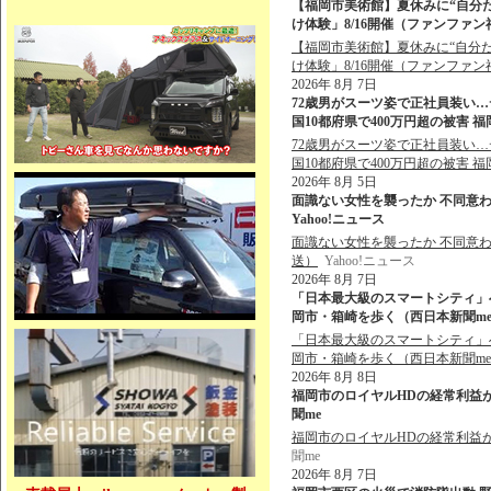
【福岡市美術館】夏休みに“自分
け体験」8/16開催（ファンファン福岡
【福岡市美術館】夏休みに“自分
け体験」8/16開催（ファンファン
2026年 8月 7日
72歳男がスーツ姿で正社員装い…
国10都府県で400万円超の被害 福
72歳男がスーツ姿で正社員装い…
国10都府県で400万円超の被害 
2026年 8月 5日
面識ない女性を襲ったか 不同意わい
Yahoo!ニュース
面識ない女性を襲ったか 不同意わ
送）
Yahoo!ニュース
2026年 8月 7日
「日本最大級のスマートシティ」
岡市・箱崎を歩く（西日本新聞me） 
「日本最大級のスマートシティ」
岡市・箱崎を歩く（西日本新聞m
2026年 8月 8日
福岡市のロイヤルHDの経常利益が
聞me
福岡市のロイヤルHDの経常利益
聞me
2026年 8月 7日