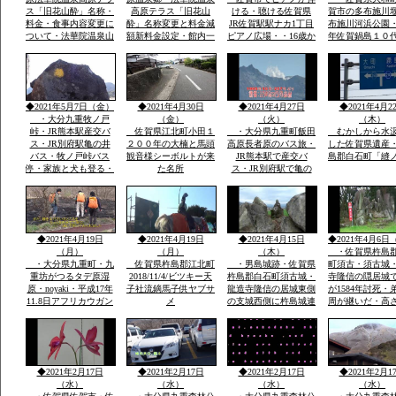
ス「旧花山酔」名称・
高原テラス「旧花山
ける・聴ける佐賀県
賀市の多布施川
料金・食事内容変更に
酔」名称変更と料金減
JR佐賀駅駅ナカ1丁目
布施川河浜公園・1
ついて・法華院温泉山
額新料金設定・館内一
ピアノ広場・・16歳か
年佐賀鍋島１０
荘館主・弘蔵より説
部改装を法華院温泉山
わいい女の子弾いてい
鍋島直正の別亭
明・パソコン可・
荘27代目荘主・弘蔵岳
ます椅子もあります弾
「多布施川河岬
hi/fiok/九重連山登山・
久より説明ご挨拶ご案
ける人応援求
園」トンボ王国
国内最大級のラムサー
内いたします・家族で
ル湿原エリアなど
レーズナブルで
◆2021年5月7日（金）
◆2021年4月30日
◆2021年4月27日
◆2021年4月2
・大分九重牧ノ戸
（金）
（火）
（木）
峠・JR熊本駅産交バ
佐賀県江北町小田１
・大分県九重町飯田
むかしから水
ス・JR別府駅亀の井
２００年の大楠と馬頭
高原長者原のバス旅・
した佐賀県遺産
バス・牧ノ戸峠バス
観音様シーボルトが来
JR熊本駅で産交バ
島郡白石町「縫
停・家族と犬も登る・
た名所
ス・JR別府駅で亀の
早朝日帰り九重連山コ
井バスで行く日本最大
ース
級ラムサール坊がつる
たではら湿原・ミヤマ
キリシマ九重連山法華
院温泉
◆2021年4月19日
◆2021年4月19日
◆2021年4月15日
◆2021年4月6日
（月）
（月）
（木）
・佐賀県杵島
・大分県九重町・九
佐賀県杵島郡江北町
・男島城跡・佐賀県
町須古・須古城
重坊がつるタデ原湿
2018/11/4/ビツキー天
杵島郡白石町須古城・
寺隆信の隠居城
原・noyaki・平成17年
子社流鏑馬子供ヤブサ
龍造寺隆信の居城東側
が1584年討死・
11.8日アフリカウガン
メ
の支城西側に杵島城連
周が継いだ・高
ダ第9回国際ラムサー
掲して防衛。須古城は
ｍ・外堀曲輪・
ル湿原にタデ原３８
鎮西屈指の堅城
２年天文年間から1
ha・坊がつる５３ha・
年築城
九重の自然をまのる会
◆2021年2月17日
◆2021年2月17日
◆2021年2月17日
◆2021年2月1
（水）
（水）
（水）
（水）