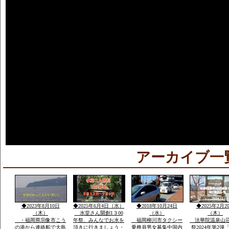
アーカイブ一
◆2023年8月10日
◆2025年6月4日（水）
◆2018年10月24日
◆2025年2月2
（木）
水堂さん開創1３00
（水）
（木）
・福岡県宗像市こう
年祭、みんなでお水を
福岡柳川市タクシー
法華院温泉山
の港から連絡船で大島
頂きに行きましょう・
乗務員男女募集中国内
祭2024年第2弾