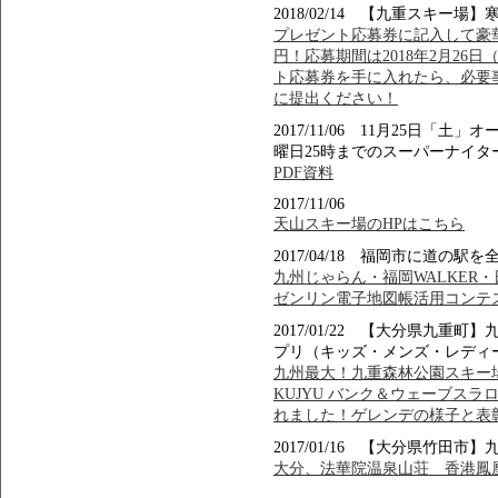
2018/02/14 【九重スキ
プレゼント応募券に記入して豪華賞品
円！応募期間は2018年2月26
ト応募券を手に入れたら、必要
に提出ください！
2017/11/06 11月25日
曜日25時までのスーパーナイタ
PDF資料
2017/11/06
天山スキー場のHPはこちら
2017/04/18 福岡市に道の
九州じゃらん・福岡WALKER
ゼンリン電子地図帳活用コンテ
2017/01/22 【大分県九
プリ（キッズ・メンズ・レディ
九州最大！九重森林公園スキー場でFOR
KUJYU バンク＆ウェーブスラ
れました！ゲレンデの様子と表
2017/01/16 【大分県竹田
大分、法華院温泉山荘 香港鳳凰