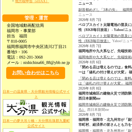
・
地方税申告（elTAX）
ニュース
副首都めざし「3本の矢」 福岡
ニュース
管理・運営
2026年 8月 7日
ペロブスカイト太陽電池の普及に
全国地域動画配信局
性（RKB毎日放送） - Yahoo!ニ
福岡市・事業部
担当 福田
ペロブスカイト太陽電池の普及に
性（RKB毎日放送）
Yahoo!ニュ
〒810-0005
2026年 8月 7日
福岡県福岡市中央区清川2丁目21
福岡地所や九大系など、先端技術の
番地9・106
電話：092-201-3068
福岡地所や九大系など、先端技術
2026年 8月 6日
メール：nishichina66_88@ybb.ne.jp
「閉める店は増えるのでは」食料品
お問い合わせはこちら
ーは「値札の付け替えが大変」 福岡
「閉める店は増えるのでは」食料品
は「値札の付け替えが大変」 福
2026年 8月 8日
日本一の温泉県・大分県観光情報公式サイ
福岡市城南区の建物火災で消防隊出動
ト
西日本新聞me
福岡市城南区の建物火災で消防隊出
ろ）
西日本新聞me
2026年 8月 7日
福岡県・福岡市・北九州市が「副
日本一の夢大吊り橋・大分県玖珠郡九重町
市町村、経済界の皆さんとも力を合わ
公式サイト
福岡県・福岡市・北九州市が「副