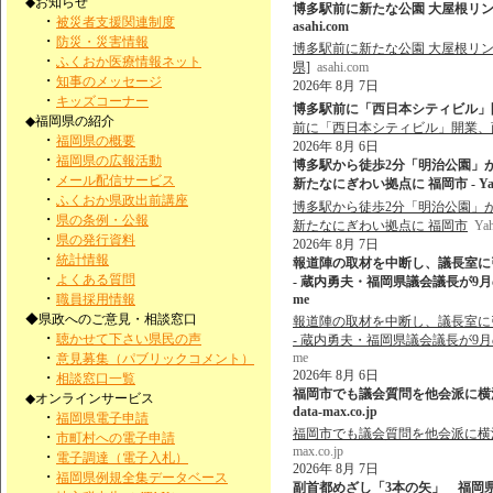
◆お知らせ
博多駅前に新たな公園 大屋根リン
・
被災者支援関連制度
asahi.com
・
防災・災害情報
博多駅前に新たな公園 大屋根リン
・
ふくおか医療情報ネット
県]
asahi.com
・
知事のメッセージ
2026年 8月 7日
・
キッズコーナー
博多駅前に「西日本シティビル」開
◆福岡県の紹介
前に「西日本シティビル」開業、
・
福岡県の概要
2026年 8月 6日
・
福岡県の広報活動
博多駅から徒歩2分「明治公園」
・
メール配信サービス
新たなにぎわい拠点に 福岡市 - Ya
・
ふくおか県政出前講座
博多駅から徒歩2分「明治公園」
・
県の条例・公報
新たなにぎわい拠点に 福岡市
Ya
・
県の発行資料
2026年 8月 7日
・
統計情報
報道陣の取材を中断し、議長室に
・
よくある質問
- 蔵内勇夫・福岡県議会議長が9月の
・
職員採用情報
me
◆県政へのご意見・相談窓口
報道陣の取材を中断し、議長室に
・
聴かせて下さい県民の声
- 蔵内勇夫・福岡県議会議長が9月の
・
me
意見募集（パブリックコメント）
2026年 8月 6日
・
相談窓口一覧
福岡市でも議会質問を他会派に横流し
◆オンラインサービス
data-max.co.jp
・
福岡県電子申請
福岡市でも議会質問を他会派に横流し
・
市町村への電子申請
max.co.jp
・
電子調達（電子入札）
2026年 8月 7日
・
福岡県例規全集データベース
副首都めざし「3本の矢」 福岡県