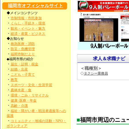
福岡市オフィシャルサイト
◆メインコンテンツ
・
市制情報・市民参加
・
くらし・手続き・環境
・
観光・イベント・魅力
・
経済・産業・ビジネス
◆お知らせ
・
救急医療・消防
・
防災・危機管理
・
福岡市制だより
求人＆求職ナビ
◆福岡市県の紹介
・
届出・証明・税金
＜職種別＞
・
結婚・出産
◇
タクシー乗務員
・
こども・子育て
・
教育
・
スポーツ・文化・生涯学習
・
農林水産・食
・
環境・ごみ・リサイクル
・
健康･医療・年金
・
高齢・介護
・
福祉・障がい者・戦没者遺族等への
援護
■
福岡市周辺のニュ
・
コミュニティ・地域の活動・NPO・
ボランティア