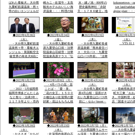
ばれた看板犬」大分県
崎カニ・佐賀牛・太良
水・縫ノ池・800年の
kokonoetown・ra
九重町筋湯温泉・悠々
観光ホテルおいしい海
歴史厳島神社「弁財
wet land/tadeha
帝の白いエンジェルが
岸温泉・・・料理の味
天・１７８６健立」地
alpine plant・
society that prot
日本一に2回一位「楽
つけおいしい「板長最
区民から清水池・おい
nature
天サイト全国版選定」
高」・ムツゴロウ・た
しい水の要件に適合・
今度は世界の8頭に選
いらぎ「貝柱」竹崎カ
地区はもちろん町内外
定されました英国航空
ニは追加で1杯￥３０
から水汲みが絶えませ
から
００円ぐらい・温泉は
ん
◆2022年6月28日
◆2022年6月24日
◆2022年6月23日
◆2022年6月2
温度が
（火）
（金）
（木）
（火）
VTS 01 1
・大分県九重町筋湯
・大分県九重町長者
・大分県九重町長者
温泉悠々帝・看板犬エ
原九重登山口前・法華
原温泉郷「熊本産交バ
ンジェル・英国航空主
院温泉山荘経営・法華
ス・大分バス・九重登
催世界の有名犬8頭に
院温泉高原テラス「弘
山口バス停前」「法華
選定「日本から初」英
蔵氏長男支配人」一泊
院温泉山荘グルー
国航空より日本政府観
素泊まり￥７０００円
プ・・法華院山荘高原
光局ロンドン事務所か
温泉￥５００レストラ
テラス「」一泊￥７０
ら連絡日本一は楽天サ
ンあり・
００「素泊まりok]・
https://chinanews.jp
イトで2回日本一選定
自家温泉￥５００・食
◆2022年5月27日
◆2022年5月9日（月）
◆2022年4月26日
◆2022年4月1
公式
英文そのまま提示
事１０００円から
（金）
・4月バラの花・花
（火）
（火）
・2022・5月福岡県
ことば・「愛・美」
・大分県九重町長者
・長崎県島原
福岡市博多どんたくみ
「花の女王」１５００
原4月山桜・湿原がき
町大三東「おお
なと祭り・治承3年・
０種位あり佐賀県の愛
れい九重登山口バス停
き」中国料理・
１１７９年より・市内
好家・花はもちろん枝
前に・セルパmont・
店「国道そばの
各所に「演舞台」が設
木葉全体・・イキイキ
bell 登山用品出店・
すぐ見える赤色
けられ「松ばやし」を
と葉も花もつやあり
法華院温泉高原テラス
中国風のお店・
起源として市民のお祭
食堂「９１０・・くじ
袋の本格的な中
り
ゅうdiner]で九重夢ポ
有名店で大学通
ークで食事
がら修業
◆2022年3月29日
◆2022年3月23日
◆2022年2月7日（月）
◆2022年2月7日
（火）
（水）
大分県国際ラムサー
・大分県九重
・かささぎ「かちが
・佐賀県杵島郡白石
ル湿原・九重連山坊が
園スキー場の一