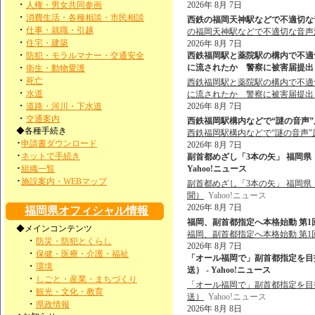
・
人権・男女共同参画
2026年 8月 7日
・
消費生活・各種相談・市民相談
西鉄の福岡天神駅などで不適切な音
・
仕事・就職・引越
の福岡天神駅などで不適切な音声
・
住宅・建築
2026年 8月 7日
・
防犯・モラルマナー・交通安全
西鉄福岡駅と薬院駅の構内で不適
・
に流されたか 警察に被害届提出も
衛生・動物愛護
・
死亡
西鉄福岡駅と薬院駅の構内で不適
・
水道
に流されたか 警察に被害届提出
・
道路・河川・下水道
2026年 8月 7日
・
交通案内
西鉄福岡駅構内などで“謎の音声”原
◆各種手続き
西鉄福岡駅構内などで“謎の音声”
･
申請書ダウンロード
2026年 8月 7日
･
ネットで手続き
副首都めざし「3本の矢」 福岡県
･
組織一覧
Yahoo!ニュース
･
施設案内・WEBマップ
副首都めざし「3本の矢」 福岡
聞）
Yahoo!ニュース
2026年 8月 7日
福岡県オフィシャル情報
福岡、副首都指定へ本格始動 第1
◆メインコンテンツ
福岡、副首都指定へ本格始動 第
・
防災・防犯とくらし
2026年 8月 7日
・
保健・医療・介護・福祉
「オール福岡で」副首都指定を目
・
環境
送） - Yahoo!ニュース
・
しごと・産業・まちづくり
「オール福岡で」副首都指定を目
・
観光・文化・教育
送）
Yahoo!ニュース
・
県政情報
2026年 8月 8日