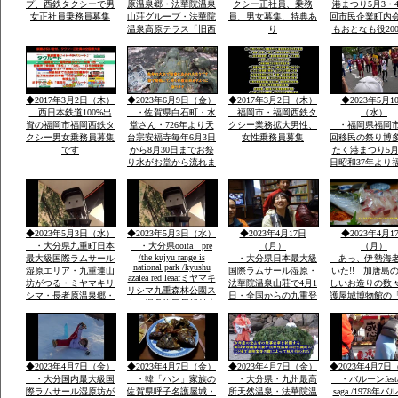
プ、西鉄タクシーで男
原温泉郷・法華院温泉
クシー正社員、乗務
港まつり5月3・4
女正社員乗務員募集
山荘グループ・法華院
員、男女募集、特典あ
回市民企業町内
温泉高原テラス「旧西
り
もおとなも役20
鉄ホテル」・素泊まり
総参加しゃもじ
ok・温泉入浴￥５０
出し練り歩きま
０・併設レストラン和
に踊り本舞台・
洋食１０００円から２
加で運営再開発
０００・登山・研修
バンの街で
◆2017年3月2日（木）
◆2023年6月9日（金）
◆2017年3月2日（木）
◆2023年5月1
会・合宿全国実績多数
西日本鉄道100%出
・佐賀県白石町・水
福岡市・福岡西鉄タ
（水）
資の福岡市福岡西鉄タ
堂さん・726年より天
クシー業務拡大男性、
・福岡県福岡市
クシー男女乗務員募集
台宗安福寺毎年6月3日
女性乗務員募集
回移民の祭り博
です
から8月30日までお祭
たく港まつり5月
り水がお堂から流れま
日昭和37年より
すお地蔵様が多数境内
市民の祭りに３
に顔つきがちがう飲む
内に踊り本舞台
とよくなる水です「体
民企業総参加こ
の調子が悪い人は飲ま
人も企業も約20
ないこと」
参加「しゃもじ
◆2023年5月3日（水）
◆2023年5月3日（水）
◆2023年4月17日
◆2023年4月1
を出し参加
・大分県九重町日本
・大分県ooita pre
（月）
（月）
/the kujyu range is
最大級国際ラムサール
・大分県日本最大級
あっ、伊勢海
national park /kyushu
湿原エリア・九重連山
国際ラムサール湿原・
いた!! 加唐島
azalea red leaafミヤマキ
坊がつる・ミヤマキリ
法華院温泉山荘で4月1
しいお造りの数
リシマ九重森林公園ス
シマ・長者原温泉郷・
日・全国からの九重登
護屋城博物館の
キー場名物毎年12月大
西日本有数の九重森林
山者の安全安泰を願い
の金お茶室」の
花火
公園スキー場・毎年12
開山祭と夜は九重町白
目、唐津城
月末の「天空の大花火
鳥神社の夜神楽の舞が
大会」２０００ｍ級の
奉納当日夜「日本100
冬の山々空に花火・・
名山」を達制したスズ
◆2023年4月7日（金）
◆2023年4月7日（金）
◆2023年4月7日（金）
◆2023年4月7日
キさんが拍手でした
・大分国内最大級国
・韓「ハン」家族の
・大分県・九州最高
・バルーンfesta
際ラムサール湿原坊が
佐賀県呼子名護屋城・
所天然温泉・法華院温
saga /1978年