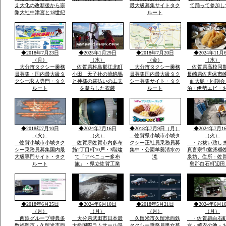
え大化の改新後から宗
最大級募集サイトタク
て踊って参加し
像大社中津宮と18世紀
ルート
ごろ同地立てられ沖津
宮遥拝所「神宿る島」
沖ノ島ユネスコ世界遺
産構成資産郡島には最
新の宗像市みなとタク
◆2018年7月23日
◆2025年1月29日
◆2018年7月20日
◆2024年11月
シー1台常時待機
（月）
（水）
（金）
（水）
大分市タクシー乗務
佐賀県杵島郡江北町
大分市タクシー乗務
佐賀県高校同
員募集・国内最大級タ
小田 天子社の流鏑馬
員募集国内最大級タク
長崎県佐世保市
クシー求人専門・タク
と神様の露払いの工夫
シー募集サイト・タク
面大島・同期会
ルート
を凝らした衣装
ルート
泊・伊勢エビ・
みとスープを食
宿「港町」旅行
告・佐賀県から
西海市崎戸方面
を渡つて大島方
◆2018年7月10日
◆2024年7月16日
◆2018年7月9日（月）
◆2024年7月1
（火）
（火）
佐賀県小城市小城タ
（火）
佐賀小城市小城タク
佐賀県佐賀市内多布
クシー正社員乗務員募
・お祓い致し
シー乗務員募集国内最
施2丁目町10戸・3階建
集中・公園羊羹清水の
真言宗御室派稲
大級専門サイト・タク
て「アベニュー多布
滝
泉坊、住所：佐
ルート
施」・県立佐賀工業
島郡白石町辺田
高、県立北高近く・多
職 稲佐英明 t
布施橋バス停まで2
0954-65-2806 
分・インターネツト無
８０－２７１４
料・「室内小型ペツト
８４
飼育相談可 3000円
◆2018年6月25日
◆2024年6月10日
◆2018年5月21日
◆2024年6月1
up」2・3階別階段
（月）
（月）
（月）
（月）
西鉄グループ特典多
大分県武田市日本最
久留米市久留米西鉄
・佐賀縣白石
数福岡市・久留米市西
大級国際ラムサール湿
タクシー乗務員男女慕
水・縫衣の池・