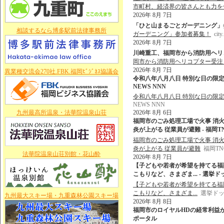
市町村、経済界の皆さんとも力を
2026年 8月 7日
「ひと山まるごとガーデニング」参加者募集！
相談するなら博多駅前法律事務所
ガーデニング」参加者募集！
city
2026年 8月 7日
川崎重工、福岡市から消防用ヘリコプ
岡市から消防用ヘリコプター受注 
2026年 8月 7日
異業種交流会270社.FBK.福岡ﾋﾞｼﾞﾈｽ協議会
令和八年八月八日 特別な日の限定
NEWS NNN
令和八年八月八日 特別な日の限定
NEWS NNN
九州最高所温泉・法華院温泉山荘
2026年 8月 6日
福岡市のごみ処理工場で火事 消
炎が上がる 従業員が避難 - 福岡
福岡市のごみ処理工場で火事 消
炎が上がる 従業員が避難
福岡T
法華院温泉山荘別館・花山酔
2026年 8月 7日
【子どもや若者が希望を持てる福
こもりなど、さまざま... - 選挙
【子どもや若者が希望を持てる福
こもりなど、さまざま...
選挙ド
九州最大スキー場・九重森林公園スキー場
2026年 8月 8日
福岡市のロイヤルHDの経常利益が過
ポータル