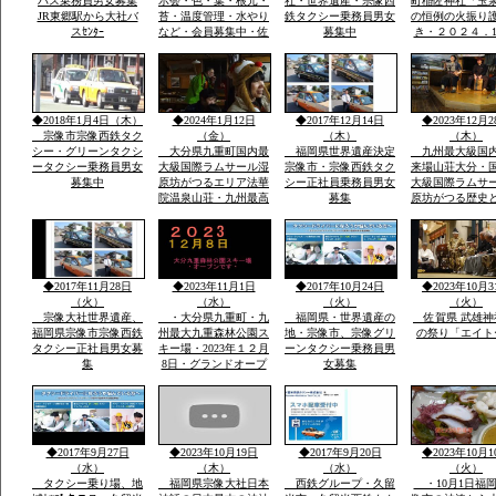
バス乗務員男女募集
示会・色・葉・根元・
社・世界遺産・宗像西
町稲佐神社「玉
JR東郷駅から大社バ
苔・温度管理・水やり
鉄タクシー乗務員男女
の恒例の火振り
スｾﾝﾀｰ
など・会員募集中・佐
募集中
き・２０２４．1
賀市大和町・０９０－
日・日・午後1
９０７７－５５３５・
伝統祭り実行・
大島まで
駐車あり家内安
他祈願火渡り参
ます近くに水汲
◆2018年1月4日（木）
◆2024年1月12日
◆2017年12月14日
◆2023年12月2
名な縫いの池水
宗像市宗像西鉄タク
（金）
（木）
（木）
シー・グリーンタクシ
大分県九重町国内最
福岡県世界遺産決定
九州最大級国
ータクシー乗務員男女
大級国際ラムサール湿
宗像市・宗像西鉄タク
来場山荘大分・
募集中
原坊がつるエリア法華
シー正社員乗務員男女
大級国際ラムサ
院温泉山荘・九州最高
募集
原坊がつる歴史
所天然温泉・屋外は
に囲まれ九州最
雪・雪・雪で12月23日
然温泉の法華院
恒例「感謝祭」全国か
荘の歌「法華院
ら参加・法華院温泉山
ましょう」12月2
荘の歌が社員から紹介
例・感謝祭でで
◆2017年11月28日
◆2023年11月1日
◆2017年10月24日
◆2023年10月3
されました
い歌です
（火）
（水）
（火）
（火）
宗像大社世界遺産、
・大分県九重町・九
福岡県・世界遺産の
佐賀県 武雄神
福岡県宗像市宗像西鉄
州最大九重森林公園ス
地・宗像市、宗像グリ
の祭り「エイト
タクシー正社員男女募
キー場・2023年１２月
ーンタクシー乗務員男
集
8日・グランドオープ
女募集
ン・体一つで来場ok・
こどもも親子でスキー
で遊べる・こども広場
「パパママと子供の専
用遊びの特大のげれん
◆2017年9月27日
◆2023年10月19日
◆2017年9月20日
◆2023年10月1
でスキー場完備」
（水）
（木）
（水）
（火）
タクシー乗り場、地
福岡県宗像大社日本
西鉄グループ・久留
・10月1日福