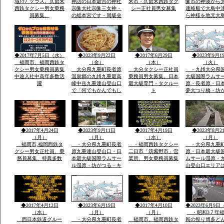
域ﾄﾂﾌﾟクラス、久留米
神話の日本最古の神社
米市・久留米西鉄タク
像市の神湊から
西鉄タクシー男女乗務
宗像大社宗像三女神・
シー正社員男女募集
連絡船で大島中
員募集、
の総本宮です・同級会
ら神様を地元大
で神湊港から大島の関
者さんが担いで
連遺跡とお祭りに船で
地元漁師さんの
行き「神宿る島」宗
のせ神湊までそ
像・沖ノ島関連がユネ
ご神体を宗像大
スコ世界遺産に登録見
運び大島遥拝所
◆2017年7月5日（水）
◆2023年9月22日
◆2017年6月29日
◆2023年9月1
て聞いてビツクリです
お宿「まなべ」
福岡市、福岡西鉄タ
（金）
（木）
（火）
クシー男女乗務員募集
大分県九重町長者原
大分タクシー正社員
・九州大分県
中途入社中高年多数活
温泉郷の九州九重最高
乗務員男女募集、日本
大級国際ラムサ
躍
峰中岳九重連山登山口
最大級専門・タクルー
原・長者原・日
で「何でもかんでもし
ト
夢大つり橋・坊
やベラナイト」の報
九州最高所天然
告・温泉豊富なエリア
華院温泉山荘・
で開催報告地元民のジ
山九州最高峰中
ビエ料理・鹿・いのし
重連山・標高・
しのさしいれ恊力で大
「坊がつる賛歌
◆2017年4月24日
◆2023年9月11日
◆2017年4月19日
◆2023年8月2
変盛り上がりました
名な坊がつるキ
（月）
（月）
（水）
（月）
場
福岡市,福岡西鉄タ
・大分県九重町長者
・福岡西鉄タクシー
・大分県九重
クシー男女正社員、乗
原九重連山登山口・日
二日市「筑紫野市」営
原・日本最大級
務員募集、特典多数
本最大級国際ラムサー
業所、男女乗務員募集
ムサール湿原・
ル湿原・坊がつる・キ
山登山口エリア
ヤンプ場・最高峰中
坊がつる登山ル
岳・九重連山ミヤマキ
暮れ雨の滝ルー
リシマ開花。九州最高
ケ池ルート・法
所天然温泉・行く帰る
泉山荘の九州最
最低5時間前後・また
然温泉・九州最
◆2017年4月12日
◆2023年6月19日
◆2017年4月10日
◆2023年6月9日
行きたい法華院温泉山
重連山中岳ルー
（水）
（月）
（月）
・昭和3７年福
荘
西日本鉄道グルー
・大分県九重町長者
福岡市、福岡西鉄タ
民の祭り博多ど