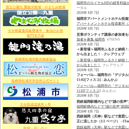
福岡市のロイヤルHDの経常利益
国立公園九 重観光牧場・やまなみ牧場
ータル
2026年 8月 7日
福岡市アパートメントホテル投資案件
アパートメントホテル投資案件（
2026年 8月 7日
大分県厳選高級豊後牛・食泊のお宿
災害ボランティア講座の参加者を募集 
龍門滝乃湯
加者を募集 福岡市
47NEWS
2026年 8月 7日
＜新登場＞福岡市ふるさと納税！
から出ました！ - クレアウェブ
長崎県松浦市観光物産協会
＜新登場＞福岡市ふるさと納税！
から出ました！
クレアウェブ
2026年 8月 7日
フォーバル---福岡市の「デジタル活用
11:02[フィスコ] - みんかぶ
長崎県松浦市市役所公式サイト
フォーバル---福岡市の「デジタル活用
11:02[フィスコ]
みんかぶ
2026年 8月 7日
西鉄福岡駅構内などで“謎の音声”原
大分筋湯温泉悠々亭
福岡駅構内などで“謎の音声”原因
2026年 8月 7日
西鉄福岡（天神）駅などで意図しな
正に流したか（1/2 ページ） - ITme
西鉄福岡（天神）駅などで意図しない
宿房・花しのぶ