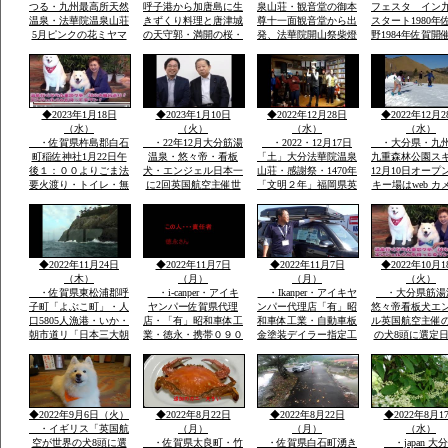
つる・九州最高所天然
呼子港から加唐島に生
泉山荘・観音堂の御本
フェスタ イン
温泉・法華院温泉山荘
きずくり料理と唐津城
尊十一面観音堂から出
スタート1980年
5月ピンクの花ミヤマ
の天守郭・満開の桜・
発、法華院開山祭柴燈
野1984年佐賀開
キリシマ最高峰九重連
と虹の松原海岸歩き・
護摩法要が執り行われ
ルーンフェスタ
山赤ピンク色に染ま
お刺身は・伊勢エビ・
ました全国からの登山
1984年世界
る・九重森林公園スキ
ヒラメ・鯛・アワビ・
者の無事安寧を祈願す
ー場ママと遊べる子供
海老・身が動いた刺
る天気よく多数参加さ
専用広場・名物天空の
身・焼き物・おいしか
れました
◆2023年1月18日
◆2023年1月10日
◆2022年12月28日
◆2022年12月2
花火
つた
（水）
（火）
（水）
（水）
・佐賀県杵島郡白石
・22年12月大分筋湯
・2022・12月17日
・大分県・九
町稲佐神社1月22日午
温泉・悠々帝・看板
「土」大分法華院温泉
九重森林公園ス
後１：００よりごま法
犬・エンジェル日本一
山荘・感謝祭・1470年
12月10日オープ
要火渡り・トイレ・無
に2回英国航空主催世
「文明２年」福岡県英
キー場はweb カメ
料大駐車場あり・・・
界有名犬8頭に選定・
彦山より入山27代目
時間ズーム付きo
大分県九重森林公園ス
「日本初」・ｈｔｔｐ
「現」弘蔵岳久・自然
岡市からスキー
キー場・日本一夢大吊
ｓ://chinanews.jp・中
を守り・九州最高所天
バスＯＫ・JR
橋・ラムサール湿原坊
国経済新聞web版日本
然温泉・場内には観音
豊後森駅前・高
がつる・九州最高所天
語有料配信無料多数掲
堂も・国立公園ラムサ
インターバス停
◆2022年11月24日
◆2022年11月7日
◆2022年11月7日
◆2022年10月1
然温泉法華院
載
ール湿原内
す
（木）
（月）
（月）
（火）
・佐賀県東松浦郡呼
・i-canper・アイキ
・Ikanper・アイキヤ
・大分県筋湯
子町「よぶこ町」・人
ヤンパー佐賀県代理
ンパー代理店「有」昭
悠々帝看板犬エ
口5805人漁港・いか・
店・「有」昭和車体工
和車体工業・自動車板
ル英国航空主催
朝市道リ「日本三大朝
業・徳永・携帯０９０
金塗装デイラー指定工
の犬8頭に選定
市」映画・男はつらい
－２０８６－２８５
場・大展示場軽から
に2回「楽天サ
よ映画寅次郎子守歌撮
８・展示場に軽・普・
普・大型車実車・テン
選定・日本政府
影場所・綱引き・近く
大型車にキヤンパー商
ト実商品大展示展示場
ロンドン事務所
に名護屋城・豊臣秀
品実装展示アルミハシ
有・説明等あれば?携
で通知・日本語
吉・１００名城選定・
ゴで登り見て・広さ寝
帯090-2086-2858・徳
世界の8頭が大
◆2022年9月6日（火）
◆2022年8月22日
◆2022年8月22日
◆2022年8月1
柱状節理玄武岩
てみてOK
永
誕生です
・イギリス「英国航
（月）
（月）
（水）
空が世界の犬8頭に選
・佐賀県太良町・竹
・佐賀県白石町湧き
・japan 大