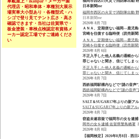
福岡市西区の火災で消防隊出動 野方
車載屋上・ikanpar・メーカー製
日本新聞me
代理店・昭和車体・車種別大展示
場実車大小型あり・各種型式・ハ
福岡市西区の火災で消防隊出動 野方
シゴで登り見てテント広さ・高さ
日本新聞me
2026年 8月 7日
確認できます・当社は佐賀県で・
ＡＮＡ、定期便ない福岡―鹿児島
板金塗装・車検点検認定有資格メ
宮崎を往復する臨時便（読売新聞オン
ーカー認定工場ですご連絡くださ
い
ＡＮＡ、定期便ない福岡―鹿児島
宮崎を往復する臨時便（読売新聞
2026年 8月 6日
不正入手した他人名義の通帳から現
罪じゃないと聞き、信じてしまった」 
不正入手した他人名義の通帳から現
罪じゃないと聞き、信じてしまっ
2026年 8月 7日
西鉄福岡駅構内などで“謎の音声”原
西鉄福岡駅構内などで“謎の音声”
2026年 8月 7日
SALT＆SUGAR17年ぶりの新ア
SALT＆SUGAR17年ぶりの新ア
2026年 8月 7日
窃盗未遂容疑で福岡市の女を逮捕 佐
岡市の女を逮捕 佐賀県警鳥栖署
2026年 8月 8日
【福岡検定】2026年8月8日 - 西