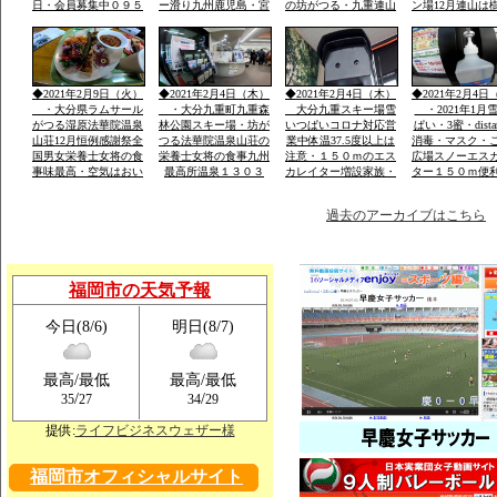
日・会員募集中０９５
ー滑り九州鹿児島・宮
の坊がつる・九重連山
ン場12月連山は
２－６０－１３６２・
崎・山口・福岡の各県
の名峰・法華院温泉山
５。硫黄山1580
大島・栽培管理など
から・レンタルウェア
荘九州最高所１３０３
山１９９５・１
一流メーカー用意
ｍ天然温泉
257年ぶり噴火
りできる法華院
1470年入山・白
◆2021年2月9日（火）
◆2021年2月4日（木）
◆2021年2月4日（木）
◆2021年2月4日
山伏修練場
・大分県ラムサール
・大分九重町九重森
大分九重スキー場雪
・2021年1月
がつる湿原法華院温泉
林公園スキー場・坊が
いつぱいコロナ対応営
ぱい・3蜜・dista
山荘12月恒例感謝祭全
つる法華院温泉山荘の
業中体温37.5度以上は
消毒・マスク・
国男女栄養士女将の食
栄養士女将の食事九州
注意・１５０ｍのエス
広場スノーエス
事味最高・空気はおい
最高所温泉１３０３
カレイター増設家族・
ター１５０ｍ便
しい・景色は九重連山
ｍ・お泊り予約は携帯
こども初心者が安全遊
ェアレンタル体
OK
霊峰・名峰
電話のみです「ｈｐ」
べる土・日はナイター
過去のアーカイブはこちら
福岡市の天気予報
今日(8/6)
明日(8/7)
最高/最低
最高/最低
/
/
35
27
34
29
提供:
ライフビジネスウェザー様
福岡市オフィシャルサイト