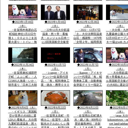
キリシマ最高峰九重連
と虹の松原海岸歩き・
護摩法要が執り行われ
ルーンフェスタ
山赤ピンク色に染ま
お刺身は・伊勢エビ・
ました全国からの登山
1984年世界
る・九重森林公園スキ
ヒラメ・鯛・アワビ・
者の無事安寧を祈願す
ー場ママと遊べる子供
海老・身が動いた刺
る天気よく多数参加さ
専用広場・名物天空の
身・焼き物・おいしか
れました
◆2023年1月18日
◆2023年1月10日
◆2022年12月28日
◆2022年12月2
花火
つた
（水）
（火）
（水）
（水）
・佐賀県杵島郡白石
・22年12月大分筋湯
・2022・12月17日
・大分県・九
町稲佐神社1月22日午
温泉・悠々帝・看板
「土」大分法華院温泉
九重森林公園ス
後１：００よりごま法
犬・エンジェル日本一
山荘・感謝祭・1470年
12月10日オープ
要火渡り・トイレ・無
に2回英国航空主催世
「文明２年」福岡県英
キー場はweb カメ
料大駐車場あり・・・
界有名犬8頭に選定・
彦山より入山27代目
時間ズーム付きo
大分県九重森林公園ス
「日本初」・ｈｔｔｐ
「現」弘蔵岳久・自然
岡市からスキー
キー場・日本一夢大吊
ｓ://chinanews.jp・中
を守り・九州最高所天
バスＯＫ・JR
橋・ラムサール湿原坊
国経済新聞web版日本
然温泉・場内には観音
豊後森駅前・高
がつる・九州最高所天
語有料配信無料多数掲
堂も・国立公園ラムサ
インターバス停
◆2022年11月24日
◆2022年11月7日
◆2022年11月7日
◆2022年10月1
然温泉法華院
載
ール湿原内
す
（木）
（月）
（月）
（火）
・佐賀県東松浦郡呼
・i-canper・アイキ
・Ikanper・アイキヤ
・大分県筋湯
子町「よぶこ町」・人
ヤンパー佐賀県代理
ンパー代理店「有」昭
悠々帝看板犬エ
口5805人漁港・いか・
店・「有」昭和車体工
和車体工業・自動車板
ル英国航空主催
朝市道リ「日本三大朝
業・徳永・携帯０９０
金塗装デイラー指定工
の犬8頭に選定
市」映画・男はつらい
－２０８６－２８５
場・大展示場軽から
に2回「楽天サ
よ映画寅次郎子守歌撮
８・展示場に軽・普・
普・大型車実車・テン
選定・日本政府
影場所・綱引き・近く
大型車にキヤンパー商
ト実商品大展示展示場
ロンドン事務所
に名護屋城・豊臣秀
品実装展示アルミハシ
有・説明等あれば?携
で通知・日本語
吉・１００名城選定・
ゴで登り見て・広さ寝
帯090-2086-2858・徳
世界の8頭が大
◆2022年9月6日（火）
◆2022年8月22日
◆2022年8月22日
◆2022年8月1
柱状節理玄武岩
てみてOK
永
誕生です
・イギリス「英国航
（月）
（月）
（水）
空が世界の犬8頭に選
・佐賀県太良町・竹
・佐賀県白石町湧き
・japan 大
ばれた看板犬」大分県
崎カニ・佐賀牛・太良
水・縫ノ池・800年の
kokonoetown・ra
九重町筋湯温泉・悠々
観光ホテルおいしい海
歴史厳島神社「弁財
wet land/tadeha
帝の白いエンジェルが
岸温泉・・・料理の味
天・１７８６健立」地
alpine plant・