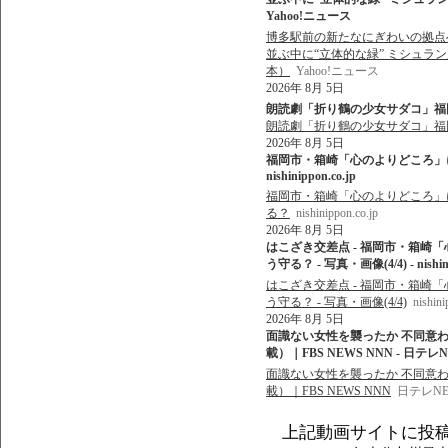
Yahoo!ニュース
博多駅前の新たなにぎわいの拠点へ
並ぶ中に“立体的な緑” ミシュラン
本）
Yahoo!ニュース
2026年 8月 5日
朗読劇「折り鶴の少女サダコ」福岡市・博多
朗読劇「折り鶴の少女サダコ」福岡
2026年 8月 5日
福岡市・箱崎「心のよりどころ」に
nishinippon.co.jp
福岡市・箱崎「心のよりどころ」
る？
nishinippon.co.jp
2026年 8月 5日
はこざき交差点 - 福岡市・箱崎
う守る？ - 写真・画像(4/4) - nishini
はこざき交差点 - 福岡市・箱崎
う守る？ - 写真・画像(4/4)
nishini
2026年 8月 5日
面識ない女性を襲ったか 不同意わい
載）｜FBS NEWS NNN - 日テレN
面識ない女性を襲ったか 不同意わい
載）｜FBS NEWS NNN
日テレNE
上記動画サイトに投