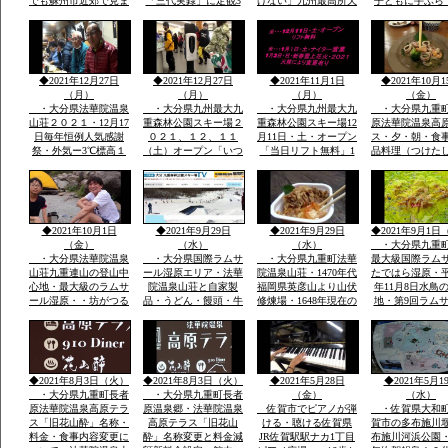
でも蘇州市近郊で見ま
「三代実録」に定観3
けない」九州最高所天
子ともに手ぶら
したカシャ・カシャと
年・861年真言寺十六
然温泉法華院温泉山荘
こども用レンタ
鳴くきます・・・黒い
坊一大霊場有・龍造寺
の冬１月ー３。ｃ
アサイズ用
カラス・九州の自宅庭
氏・鍋島氏の保護・祈
に遊びに来ています
年祭かけ参リ
◆2021年12月27日
◆2021年12月27日
◆2021年11月1日
◆2021年10月1
（月）
（月）
（月）
（金）
・大分県法華院温泉
・大分県九州最大九
・大分県九州最大九
・大分県九重
山荘２０２１・12月17
重森林公園スキー場２
重森林公園スキー場12
原法華院温泉高
日毎年恒例人気感謝
０２１、１２、１１
月11日・土・オープン
ス・夕・朝・食
祭・外気ー3℃標高１
（土）オープン「いつ
「当日リフト無料」1
品料理（つけた
３００ｍ級天然温泉有
きても雪がいつぱい」
月1日・土・ナイター
日本酒・焼酎・
全国から50数名山荘で
「大人も子供も体一つ
営業手ぶらでOKレン
DINER（九重
年忘れ爆笑感謝祭
で来場OK一流メーカ
タルウェア全サイズ用
ー）品数豊富宿
ーレンタルウェア４０
意
で1万円前後予
００セツト用意」
ダイナープライ
◆2021年10月1日
◆2021年9月29日
◆2021年9月29日
◆2021年9月1日
企業様合宿・研
（金）
（水）
（水）
・大分県九重
・大分県法華院温泉
・大分県国際ラムサ
・大分県九重町法華
最大級国際ラム
山荘九重連山の登山中
ール湿原エリア・法華
院温泉山荘・1470年代
たではら湿原・平
心地・最大級のラムサ
院温泉山荘と自家製
福岡県英彦山より山伏
年11月8日水鳥
ール湿原・・坊がつる
品・うどん・饅頭・牛
修煉場・1648年現在の
地・第9回ラム
九州最高所天然温泉登
丼・カレーその他菓子
観音堂安置の十一面観
湿原決定中間湿
山者に山をインタビュ
類・オリジナル専用お
音・不動明王・毘沙門
内最大級標高１
ウ
土産・すべて一味違
天・江戸時代武田藩の
から１２００ｍ
う・天然温泉とお酒・
祈願所・明治15年本
の野焼・地元ボ
国際ラムサール湿原坊
坊・支所は消失24代弘
アで環境維
◆2021年8月3日（火）
◆2021年8月3日（火）
◆2021年5月28日
◆2021年5月1
がつるでテン泊・畳に
蔵孟夫が山宿
・大分県九重町長者
・大分県九重町長者
（金）
（水）
原法華院温泉高原テラ
原温泉郷・法華院温泉
佐賀市でピアノが弾
・佐賀県大和
ス「旧花山酔」名称・
高原テラス「旧花山
ける・聴ける佐賀県
賀市の多布施川
料金・食事内容変更に
酔」名称変更と料金減
JR佐賀駅駅ナカ1丁目
布施川河浜公園・1