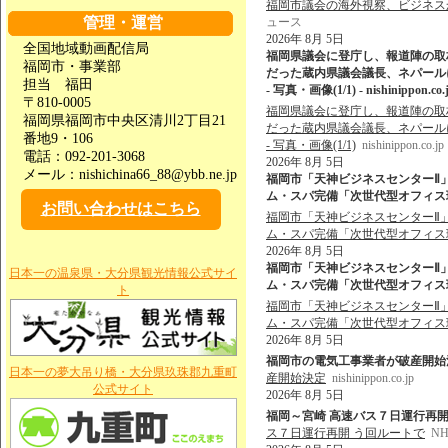
福岡市議会の海外視察、ビジネス
管理・運営
ュース
2026年 8月 5日
全国地域動画配信局
福岡県議会に登庁し、報道陣の取材
福岡市・事業部
だった蔵内県議会議長、ネパール
担当 福田
- 写真・画像(1/1) - nishinippon.co.
〒810-0005
福岡県議会に登庁し、報道陣の取材
福岡県福岡市中央区清川2丁目21
だった蔵内県議会議長、ネパール
番地9・106
- 写真・画像(1/1)
nishinippon.co.jp
電話：092-201-3068
2026年 8月 5日
メール：nishichina66_88@ybb.ne.jp
福岡市「天神ビジネスセンターⅡ
ム・スパ完備「次世代型オフィス環境」
お問い合わせはこちら
福岡市「天神ビジネスセンターⅡ
ム・スパ完備「次世代型オフィス
2026年 8月 5日
福岡市「天神ビジネスセンターⅡ
日本一の温泉県・大分県観光情報公式サイ
ム・スパ完備「次世代型オフィス環
ト
福岡市「天神ビジネスセンターⅡ
ム・スパ完備「次世代型オフィス
2026年 8月 5日
福岡市の電気工事業者が破産開始決定 - ni
日本一の夢大吊り橋・大分県玖珠郡九重町
産開始決定
nishinippon.co.jp
公式サイト
2026年 8月 5日
福岡～宮崎 高速バス７日運行再開 
ス７日運行再開 う回ルートで
N