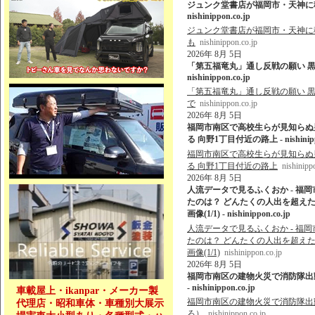
ジュンク堂書店が福岡市・天神に移
nishinippon.co.jp
ジュンク堂書店が福岡市・天神に移
も
nishinippon.co.jp
2026年 8月 5日
「第五福竜丸」通し反戦の願い 黒
nishinippon.co.jp
「第五福竜丸」通し反戦の願い 黒
で
nishinippon.co.jp
2026年 8月 5日
福岡市南区で高校生らが見知らぬ
る 向野1丁目付近の路上 - nishinippo
福岡市南区で高校生らが見知らぬ
る 向野1丁目付近の路上
nishinipp
2026年 8月 5日
人流データで見るふくおか - 福
たのは？ どんたくの人出を超えた
画像(1/1) - nishinippon.co.jp
人流データで見るふくおか - 福
たのは？ どんたくの人出を超えた
画像(1/1)
nishinippon.co.jp
2026年 8月 5日
福岡市南区の建物火災で消防隊出動 
- nishinippon.co.jp
車載屋上・ikanpar・メーカー製
福岡市南区の建物火災で消防隊出動 
代理店・昭和車体・車種別大展示
ろ）
nishinippon.co.jp