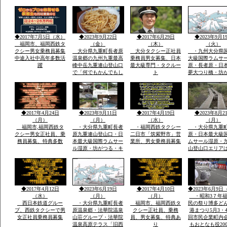
で神湊港から大島の関
者さんが担いで
連遺跡とお祭りに船で
地元漁師さんの
行き「神宿る島」宗
のせ神湊までそ
像・沖ノ島関連がユネ
ご神体を宗像大
スコ世界遺産に登録見
運び大島遥拝所
◆2017年7月5日（水）
◆2023年9月22日
◆2017年6月29日
◆2023年9月1
て聞いてビツクリです
お宿「まなべ」
福岡市、福岡西鉄タ
（金）
（木）
（火）
クシー男女乗務員募集
大分県九重町長者原
大分タクシー正社員
・九州大分県
中途入社中高年多数活
温泉郷の九州九重最高
乗務員男女募集、日本
大級国際ラムサ
躍
峰中岳九重連山登山口
最大級専門・タクルー
原・長者原・日
で「何でもかんでもし
ト
夢大つり橋・坊
やベラナイト」の報
九州最高所天然
告・温泉豊富なエリア
華院温泉山荘・
で開催報告地元民のジ
山九州最高峰中
ビエ料理・鹿・いのし
重連山・標高・
しのさしいれ恊力で大
「坊がつる賛歌
◆2017年4月24日
◆2023年9月11日
◆2017年4月19日
◆2023年8月2
変盛り上がりました
名な坊がつるキ
（月）
（月）
（水）
（月）
場
福岡市,福岡西鉄タ
・大分県九重町長者
・福岡西鉄タクシー
・大分県九重
クシー男女正社員、乗
原九重連山登山口・日
二日市「筑紫野市」営
原・日本最大級
務員募集、特典多数
本最大級国際ラムサー
業所、男女乗務員募集
ムサール湿原・
ル湿原・坊がつる・キ
山登山口エリア
ヤンプ場・最高峰中
坊がつる登山ル
岳・九重連山ミヤマキ
暮れ雨の滝ルー
リシマ開花。九州最高
ケ池ルート・法
所天然温泉・行く帰る
泉山荘の九州最
最低5時間前後・また
然温泉・九州最
◆2017年4月12日
◆2023年6月19日
◆2017年4月10日
◆2023年6月9日
行きたい法華院温泉山
重連山中岳ルー
（水）
（月）
（月）
・昭和3７年福
荘
西日本鉄道グルー
・大分県九重町長者
福岡市、福岡西鉄タ
民の祭り博多ど
プ、西鉄タクシーで男
原温泉郷・法華院温泉
クシー正社員、乗務
港まつり5月3・4
女正社員乗務員募集
山荘グループ・法華院
員、男女募集、特典あ
回市民企業町内
温泉高原テラス「旧西
り
もおとなも役20