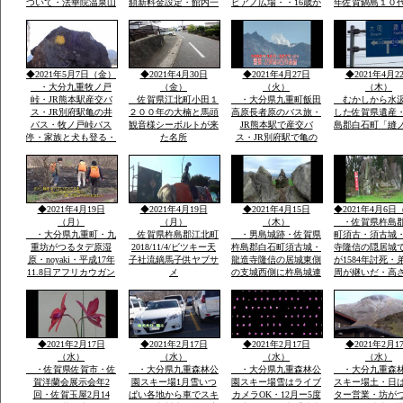
ついて・法華院温泉山
額新料金設定・館内一
ピアノ広場・・16歳か
年佐賀鍋島１０
荘館主・弘蔵より説
部改装を法華院温泉山
わいい女の子弾いてい
鍋島直正の別亭
明・パソコン可・
荘27代目荘主・弘蔵岳
ます椅子もあります弾
「多布施川河岬
hi/fiok/九重連山登山・
久より説明ご挨拶ご案
ける人応援求
園」トンボ王国
国内最大級のラムサー
内いたします・家族で
ル湿原エリアなど
レーズナブルで
◆2021年5月7日（金）
◆2021年4月30日
◆2021年4月27日
◆2021年4月2
・大分九重牧ノ戸
（金）
（火）
（木）
峠・JR熊本駅産交バ
佐賀県江北町小田１
・大分県九重町飯田
むかしから水
ス・JR別府駅亀の井
２００年の大楠と馬頭
高原長者原のバス旅・
した佐賀県遺産
バス・牧ノ戸峠バス
観音様シーボルトが来
JR熊本駅で産交バ
島郡白石町「縫
停・家族と犬も登る・
た名所
ス・JR別府駅で亀の
早朝日帰り九重連山コ
井バスで行く日本最大
ース
級ラムサール坊がつる
たではら湿原・ミヤマ
キリシマ九重連山法華
院温泉
◆2021年4月19日
◆2021年4月19日
◆2021年4月15日
◆2021年4月6日
（月）
（月）
（木）
・佐賀県杵島
・大分県九重町・九
佐賀県杵島郡江北町
・男島城跡・佐賀県
町須古・須古城
重坊がつるタデ原湿
2018/11/4/ビツキー天
杵島郡白石町須古城・
寺隆信の隠居城
原・noyaki・平成17年
子社流鏑馬子供ヤブサ
龍造寺隆信の居城東側
が1584年討死・
11.8日アフリカウガン
メ
の支城西側に杵島城連
周が継いだ・高
ダ第9回国際ラムサー
掲して防衛。須古城は
ｍ・外堀曲輪・
ル湿原にタデ原３８
鎮西屈指の堅城
２年天文年間から1
ha・坊がつる５３ha・
年築城
九重の自然をまのる会
◆2021年2月17日
◆2021年2月17日
◆2021年2月17日
◆2021年2月1
（水）
（水）
（水）
（水）
・佐賀県佐賀市・佐
・大分県九重森林公
・大分県九重森林公
・大分九重森
賀洋蘭会展示会年2
園スキー場1月雪いつ
園スキー場雪はライブ
スキー場土・日
回・佐賀玉屋2月14
ぱい各地から車でスキ
カメラOK・12月ー5度
ター営業・坊が