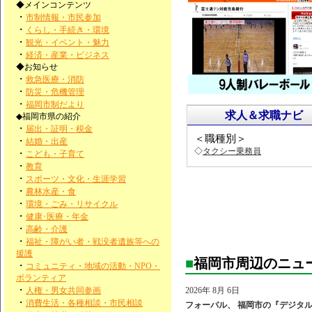
◆メインコンテンツ
・
市制情報・市民参加
・
くらし・手続き・環境
・
観光・イベント・魅力
・
経済・産業・ビジネス
◆お知らせ
・
救急医療・消防
・
防災・危機管理
・
福岡市制だより
求人＆求職ナビ
◆福岡市県の紹介
・
届出・証明・税金
＜職種別＞
・
結婚・出産
◇
タクシー乗務員
・
こども・子育て
・
教育
・
スポーツ・文化・生涯学習
・
農林水産・食
・
環境・ごみ・リサイクル
・
健康･医療・年金
・
高齢・介護
・
福祉・障がい者・戦没者遺族等への
援護
■
福岡市周辺のニュ
・
コミュニティ・地域の活動・NPO・
ボランティア
・
人権・男女共同参画
2026年 8月 6日
・
消費生活・各種相談・市民相談
フォーバル、 福岡市の『デジタル活用