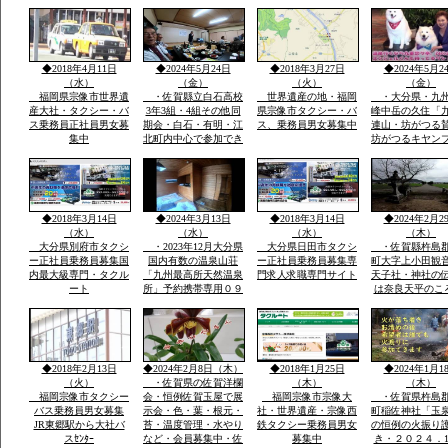
月冬期-4度・冬の法華
おいしい自分の
院温泉山荘・山頂の
う魔法の水だそ
峰々は白い雪と樹氷に
す・白石平野の
なり春・夏とは別の山
玉ねぎ畑と近く
と自然が表現され気持
水堂さん・須古
◆2018年4月11日
◆2024年5月24日
◆2018年3月27日
◆2024年5月2
ち良さです
稲佐神社妻山神
（水）
（金）
（火）
（金）
ります
福岡県宗像市世界遺
・佐賀縣立白石高校
世界遺産の地・福岡
・大分県・九
産大社・タクシー・バ
3年3組・4組その他同
県宗像市タクシー・バ
峰中岳の久住「
ス乗務員正社員男女募
期会・白石・有明・江
ス、乗務員男女募集中
連山・坊がつる
集中
北町内中心で参加でき
坊がつるキヤン
る人で杵島郡江北町で
九州最高所天然
久しぶりで開催・全国
法華院温泉山荘
で有名優良な玉ねぎ・
ピンクの花で有
蓮根・佐賀米の産地六
ヤマキリシマ・
角川が流れ自然に恵ま
歴史などで日本
◆2018年3月14日
◆2024年3月13日
◆2018年3月14日
◆2024年2月2
れた町で過ごした場所
数有名な法華院
（水）
（水）
（水）
（木）
荘
大分県別府市タクシ
・2023年12月大分県
大分県日田市タクシ
・佐賀縣杵島
ー正社員乗務員募集国
国内有数の温泉山荘
ー正社員乗務員募集専
町大字上小田観
内最大級専門・タクル
「九州最高所天然温泉
門求人求職専門サイト
天子社・神社の
ート
所」予約携帯専用０９
は奈良天平のこ
０－４９８０ー２８１
世紀社殿を健立
０のみ・雪が白い別の
穣天子社は天皇
山々・坊がつるの景
天子表現大木数
色・ー4度・空気がお
楠木が多数・以
いしい星がきれい１３
間を通じて屋台
◆2018年2月13日
◆2024年2月8日（木）
◆2018年1月25日
◆2024年1月1
００ｍ級天然温泉最高
り・流鏑馬神事
（火）
・佐賀県の佐賀洋欄
（木）
（木）
福岡宗像市タクシー
会・恒例佐賀玉屋で展
福岡宗像市宗像大
・佐賀県杵島
バス乗務員男女募集
示会・色・葉・根元・
社・世界遺産・宗像西
町稲佐神社「玉
JR東郷駅から大社バ
苔・温度管理・水やり
鉄タクシー乗務員男女
の恒例の火振り
スｾﾝﾀｰ
など・会員募集中・佐
募集中
き・２０２４．1