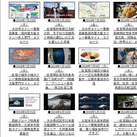
ごろ同地立てられ沖津
宮遥拝所「神宿る島」
沖ノ島ユネスコ世界遺
産構成資産郡島には最
新の宗像市みなとタク
◆2018年7月23日
◆2025年1月29日
◆2018年7月20日
◆2024年11月
シー1台常時待機
（月）
（水）
（金）
（水）
大分市タクシー乗務
佐賀県杵島郡江北町
大分市タクシー乗務
佐賀県高校同
員募集・国内最大級タ
小田 天子社の流鏑馬
員募集国内最大級タク
長崎県佐世保市
クシー求人専門・タク
と神様の露払いの工夫
シー募集サイト・タク
面大島・同期会
ルート
を凝らした衣装
ルート
泊・伊勢エビ・
みとスープを食
宿「港町」旅行
告・佐賀県から
西海市崎戸方面
を渡つて大島方
◆2018年7月10日
◆2024年7月16日
◆2018年7月9日（月）
◆2024年7月1
（火）
（火）
佐賀県小城市小城タ
（火）
佐賀小城市小城タク
佐賀県佐賀市内多布
クシー正社員乗務員募
・お祓い致し
シー乗務員募集国内最
施2丁目町10戸・3階建
集中・公園羊羹清水の
真言宗御室派稲
大級専門サイト・タク
て「アベニュー多布
滝
泉坊、住所：佐
ルート
施」・県立佐賀工業
島郡白石町辺田
高、県立北高近く・多
職 稲佐英明 t
布施橋バス停まで2
0954-65-2806 
分・インターネツト無
８０－２７１４
料・「室内小型ペツト
８４
飼育相談可 3000円
◆2018年6月25日
◆2024年6月10日
◆2018年5月21日
◆2024年6月1
up」2・3階別階段
（月）
（月）
（月）
（月）
西鉄グループ特典多
大分県武田市日本最
久留米市久留米西鉄
・佐賀縣白石
数福岡市・久留米市西
大級国際ラムサール湿
タクシー乗務員男女慕
水・縫衣の池・
鉄タクシー乗務員男女
原エリア・九州最高峰
集・乗り場保有率ﾄﾂﾌ
しのでぺツトボ
クラスﾟ
募集中
中岳連山・坊がつる12
「大」を数十本