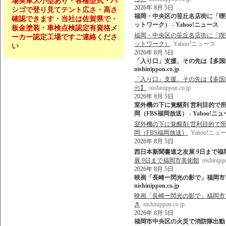
場実車大小型あり・各種型式・ハ
2026年 8月 5日
シゴで登り見てテント広さ・高さ
福岡・中央区の笹丘名店街に「喫
確認できます・当社は佐賀県で・
ットワーク） - Yahoo!ニュース
板金塗装・車検点検認定有資格メ
福岡・中央区の笹丘名店街に「喫
ーカー認定工場ですご連絡くださ
ットワーク）
Yahoo!ニュース
い
2026年 8月 5日
「入り口」支援、その先は【多国籍
nishinippon.co.jp
「入り口」支援、その先は【多国
㊥】
nishinippon.co.jp
2026年 8月 5日
室外機の下に覚醒剤 営利目的で所
岡（FBS福岡放送） - Yahoo!ニ
室外機の下に覚醒剤 営利目的で所
岡（FBS福岡放送）
Yahoo!ニュ
2026年 8月 5日
西日本新聞書道之友展 9日まで福岡市美術館 
展 9日まで福岡市美術館
nishinipp
2026年 8月 5日
映画「長崎ー閃光の影で」福岡市で
nishinippon.co.jp
映画「長崎ー閃光の影で」福岡市で
き
nishinippon.co.jp
2026年 8月 5日
福岡市中央区の火災で消防隊出動 平