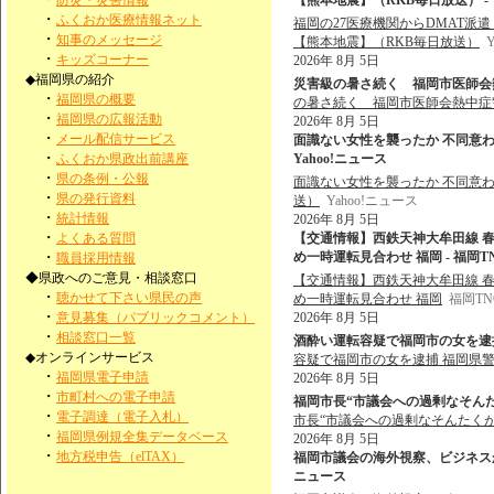
防災・災害情報
【熊本地震】（RKB毎日放送） - Y
・
ふくおか医療情報ネット
福岡の27医療機関からDMAT派
・
知事のメッセージ
【熊本地震】（RKB毎日放送）
・
キッズコーナー
2026年 8月 5日
◆福岡県の紹介
災害級の暑さ続く 福岡市医師会熱
・
福岡県の概要
の暑さ続く 福岡市医師会熱中症
・
福岡県の広報活動
2026年 8月 5日
・
メール配信サービス
面識ない女性を襲ったか 不同意わい
・
ふくおか県政出前講座
Yahoo!ニュース
・
県の条例・公報
面識ない女性を襲ったか 不同意わ
・
県の発行資料
送）
Yahoo!ニュース
・
統計情報
2026年 8月 5日
・
よくある質問
【交通情報】西鉄天神大牟田線 
・
め一時運転見合わせ 福岡 - 福岡
職員採用情報
◆県政へのご意見・相談窓口
【交通情報】西鉄天神大牟田線 
・
聴かせて下さい県民の声
め一時運転見合わせ 福岡
福岡T
・
意見募集（パブリックコメント）
2026年 8月 5日
・
相談窓口一覧
酒酔い運転容疑で福岡市の女を逮捕 福岡県警
◆オンラインサービス
容疑で福岡市の女を逮捕 福岡県
・
福岡県電子申請
2026年 8月 5日
・
市町村への電子申請
福岡市長“市議会への過剰なそんた
・
電子調達（電子入札）
市長“市議会への過剰なそんたく
・
福岡県例規全集データベース
2026年 8月 5日
・
地方税申告（elTAX）
福岡市議会の海外視察、ビジネスから
ニュース