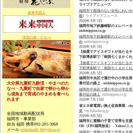
ライブドアニュース
福岡市で面識のない女性にわいせつな
来来中国人
載)
ライブドアニュース
2026年 8月 5日
福岡市地下鉄藤崎駅のエレベーター
nishinippon.co.jp
福岡市地下鉄藤崎駅のエレベーター
渓流の味・たなべ
め
nishinippon.co.jp
2026年 8月 5日
【抽選でアイスギフトが当たるチ
下鉄博多駅で「南国七くまかくれんぼ
【抽選でアイスギフトが当たるチ
下鉄博多駅で「南国七くまかくれ
2026年 8月 5日
福岡市中央区で通行中の小学生男
大分県九重町九酔渓・やまべのた
番付近の路上 - nishinippon.co.jp
なべ・九重町で自家で卵から卵か
福岡市中央区で通行中の小学生男
ら成魚まで育成のやまめを食べら
番付近の路上
nishinippon.co.jp
れます
2026年 7月 15日
省エネ家電買い換え促進事業 - city.fuk
業
city.fukuoka.lg.jp
全国地域動画配信局
2026年 8月 5日
福岡市・事業部
福岡市に避難の子育て世帯を支援
担当 福田 携帯092-201-3068
OK（FBS福岡放送） - Yahoo!ニ
メール
nishichina66_88@ybb.ne.jp
福岡市に避難の子育て世帯を支援