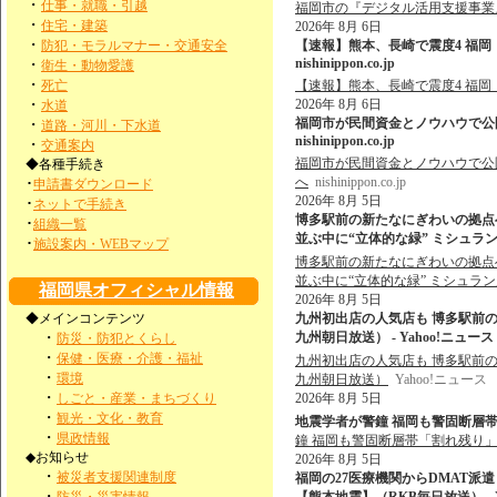
・
仕事・就職・引越
福岡市の『デジタル活用支援事業
・
住宅・建築
2026年 8月 6日
・
防犯・モラルマナー・交通安全
【速報】熊本、長崎で震度4 福岡
nishinippon.co.jp
・
衛生・動物愛護
・
死亡
【速報】熊本、長崎で震度4 福岡
・
2026年 8月 6日
水道
福岡市が民間資金とノウハウで公園
・
道路・河川・下水道
nishinippon.co.jp
・
交通案内
福岡市が民間資金とノウハウで公園
◆各種手続き
へ
nishinippon.co.jp
･
申請書ダウンロード
2026年 8月 5日
･
ネットで手続き
博多駅前の新たなにぎわいの拠点へ
･
組織一覧
並ぶ中に“立体的な緑” ミシュラン
･
施設案内・WEBマップ
博多駅前の新たなにぎわいの拠点へ
並ぶ中に“立体的な緑” ミシュラン
福岡県オフィシャル情報
2026年 8月 5日
◆メインコンテンツ
九州初出店の人気店も 博多駅前
・
九州朝日放送） - Yahoo!ニュース
防災・防犯とくらし
・
保健・医療・介護・福祉
九州初出店の人気店も 博多駅前
・
環境
九州朝日放送）
Yahoo!ニュース
・
しごと・産業・まちづくり
2026年 8月 5日
・
観光・文化・教育
地震学者が警鐘 福岡も警固断層帯
・
県政情報
鐘 福岡も警固断層帯「割れ残り
◆お知らせ
2026年 8月 5日
・
被災者支援関連制度
福岡の27医療機関からDMAT派
・