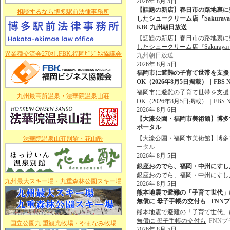
2026年 8月 5日
【話題の新店】春日市の路地裏に
相談するなら博多駅前法律事務所
したシュークリーム店『Sakura
KBC九州朝日放送
【話題の新店】春日市の路地裏に
したシュークリーム店『Sakura
異業種交流会270社.FBK.福岡ﾋﾞｼﾞﾈｽ協議会
九州朝日放送
2026年 8月 5日
福岡市に避難の子育て世帯を支援
OK（2026年8月5日掲載）｜FBS N
福岡市に避難の子育て世帯を支援
九州最高所温泉・法華院温泉山荘
OK（2026年8月5日掲載）｜FBS N
2026年 8月 6日
【大濠公園・福岡市美術館】博多で愛さ
ポータル
【大濠公園・福岡市美術館】博多で
法華院温泉山荘別館・花山酔
ータル
2026年 8月 5日
銀座おのでら、福岡・中州にすし店
銀座おのでら、福岡・中州にすし
九州最大スキー場・九重森林公園スキー場
2026年 8月 5日
熊本地震で避難の「子育て世代」
無償に 母子手帳の交付も - FN
熊本地震で避難の「子育て世代」
無償に 母子手帳の交付も
FNN
国立公園九 重観光牧場・やまなみ牧場
2026年 8月 5日