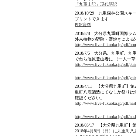
「九重山記」現代語訳
2018/10/29 九重森林公
プリントできます
PDF資料
2018/8/8 大分県九重町国
外来植物の駆除・野焼きによる
http://www.live-fukuoka.jp/pdf/bou
2018/7/5 大分県、九重町
でわら湿原登山者に （一人一
http://www.live-fukuoka.jp/pdf/gair
http://www.live-fukuoka.jp/pdf/gair
2018/4/11 【大分県九重町】
重町八鹿酒造にてなしか祭りは
確認ください。
http://www.live-fukuoka.jp/pdf/na
http://www.live-fukuoka.jp/pdf/na
2018/03/17 【大分県九重町
2018年4月8日（日）に九重町