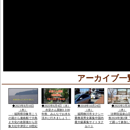
アーカイブ一
◆2023年8月10日
◆2025年6月4日（水）
◆2018年10月24日
◆2025年2月2
（木）
水堂さん開創1３00
（水）
（木）
・福岡県宗像市こう
年祭、みんなでお水を
福岡柳川市タクシー
法華院温泉山
の港から連絡船で大島
頂きに行きましょう・
乗務員男女募集中国内
祭2024年第2弾
え大化の改新後から宗
最大級募集サイトタク
て踊って参加し
像大社中津宮と18世紀
ルート