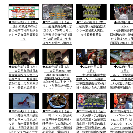
鉄ホテル」・素泊まり
総参加しゃもじ
ok・温泉入浴￥５０
出し練り歩きま
０・併設レストラン和
に踊り本舞台・
洋食１０００円から２
加で運営再開発
０００・登山・研修
バンの街で
◆2017年3月2日（木）
◆2023年6月9日（金）
◆2017年3月2日（木）
◆2023年5月1
会・合宿全国実績多数
西日本鉄道100%出
・佐賀県白石町・水
福岡市・福岡西鉄タ
（水）
資の福岡市福岡西鉄タ
堂さん・726年より天
クシー業務拡大男性、
・福岡県福岡市
クシー男女乗務員募集
台宗安福寺毎年6月3日
女性乗務員募集
回移民の祭り博
です
から8月30日までお祭
たく港まつり5月
り水がお堂から流れま
日昭和37年より
すお地蔵様が多数境内
市民の祭りに３
に顔つきがちがう飲む
内に踊り本舞台
とよくなる水です「体
民企業総参加こ
の調子が悪い人は飲ま
人も企業も約20
ないこと」
参加「しゃもじ
◆2023年5月3日（水）
◆2023年5月3日（水）
◆2023年4月17日
◆2023年4月1
を出し参加
・大分県九重町日本
・大分県ooita pre
（月）
（月）
/the kujyu range is
最大級国際ラムサール
・大分県日本最大級
あっ、伊勢海
national park /kyushu
湿原エリア・九重連山
国際ラムサール湿原・
いた!! 加唐島
azalea red leaafミヤマキ
坊がつる・ミヤマキリ
法華院温泉山荘で4月1
しいお造りの数
リシマ九重森林公園ス
シマ・長者原温泉郷・
日・全国からの九重登
護屋城博物館の
キー場名物毎年12月大
西日本有数の九重森林
山者の安全安泰を願い
の金お茶室」の
花火
公園スキー場・毎年12
開山祭と夜は九重町白
目、唐津城
月末の「天空の大花火
鳥神社の夜神楽の舞が
大会」２０００ｍ級の
奉納当日夜「日本100
冬の山々空に花火・・
名山」を達制したスズ
◆2023年4月7日（金）
◆2023年4月7日（金）
◆2023年4月7日（金）
◆2023年4月7日
キさんが拍手でした
・大分国内最大級国
・韓「ハン」家族の
・大分県・九州最高
・バルーンfesta
際ラムサール湿原坊が
佐賀県呼子名護屋城・
所天然温泉・法華院温
saga /1978年
つる・九州最高所天然
呼子港から加唐島に生
泉山荘・観音堂の御本
フェスタ イン
温泉・法華院温泉山荘
きずくり料理と唐津城
尊十一面観音堂から出
スタート1980年
5月ピンクの花ミヤマ
の天守郭・満開の桜・
発、法華院開山祭柴燈
野1984年佐賀開