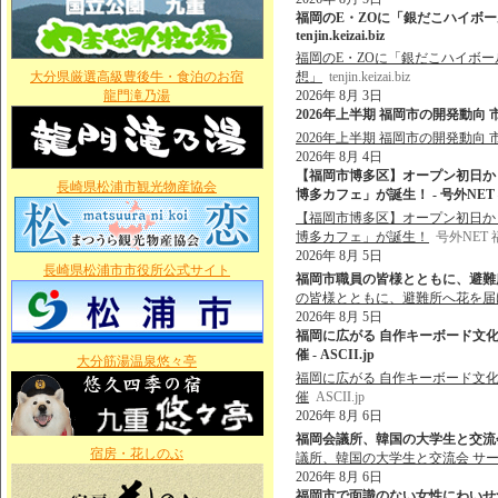
福岡のE・ZOに「銀だこハイボー
tenjin.keizai.biz
福岡のE・ZOに「銀だこハイボー
大分県厳選高級豊後牛・食泊のお宿
想」
tenjin.keizai.biz
龍門滝乃湯
2026年 8月 3日
2026年上半期 福岡市の開発動向 市内5区
2026年上半期 福岡市の開発動向 市
2026年 8月 4日
【福岡市博多区】オープン初日か
長崎県松浦市観光物産協会
博多カフェ」が誕生！ - 号外NE
【福岡市博多区】オープン初日か
博多カフェ」が誕生！
号外NET
2026年 8月 5日
長崎県松浦市市役所公式サイト
福岡市職員の皆様とともに、避難所
の皆様とともに、避難所へ花を届
2026年 8月 5日
福岡に広がる 自作キーボード文
催 - ASCII.jp
大分筋湯温泉悠々亭
福岡に広がる 自作キーボード文
催
ASCII.jp
2026年 8月 6日
福岡会議所、韓国の大学生と交流会
宿房・花しのぶ
議所、韓国の大学生と交流会 サー
2026年 8月 6日
福岡市で面識のない女性にわいせつな行