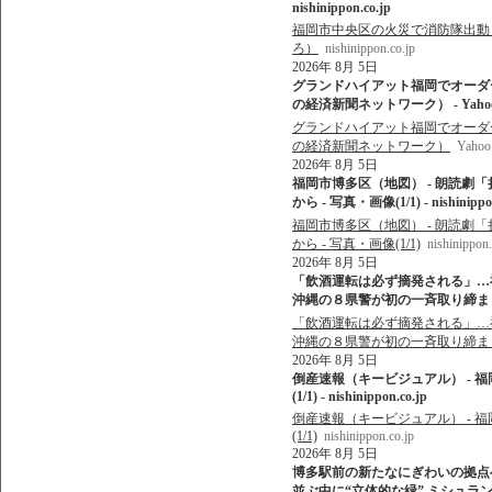
nishinippon.co.jp
福岡市中央区の火災で消防隊出動 平
ろ）
nishinippon.co.jp
2026年 8月 5日
グランドハイアット福岡でオーダ
の経済新聞ネットワーク） - Yaho
グランドハイアット福岡でオーダ
の経済新聞ネットワーク）
Yah
2026年 8月 5日
福岡市博多区（地図） - 朗読劇
から - 写真・画像(1/1) - nishinippon
福岡市博多区（地図） - 朗読劇
から - 写真・画像(1/1)
nishinippon.
2026年 8月 5日
「飲酒運転は必ず摘発される」…
沖縄の８県警が初の一斉取り締まりへ 
「飲酒運転は必ず摘発される」…
沖縄の８県警が初の一斉取り締ま
2026年 8月 5日
倒産速報（キービジュアル） - 
(1/1) - nishinippon.co.jp
倒産速報（キービジュアル） - 
(1/1)
nishinippon.co.jp
2026年 8月 5日
博多駅前の新たなにぎわいの拠点へ
並ぶ中に“立体的な緑” ミシュラン