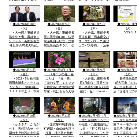
society that prot
日本一に2回一位「楽
つけおいしい「板長最
区民から清水池・おい
nature
天サイト全国版選定」
高」・ムツゴロウ・た
しい水の要件に適合・
今度は世界の8頭に選
いらぎ「貝柱」竹崎カ
地区はもちろん町内外
定されました英国航空
ニは追加で1杯￥３０
から水汲みが絶えませ
から
００円ぐらい・温泉は
ん
◆2022年6月28日
◆2022年6月24日
◆2022年6月23日
◆2022年6月2
温度が
（火）
（金）
（木）
（火）
VTS 01 1
・大分県九重町筋湯
・大分県九重町長者
・大分県九重町長者
温泉悠々帝・看板犬エ
原九重登山口前・法華
原温泉郷「熊本産交バ
ンジェル・英国航空主
院温泉山荘経営・法華
ス・大分バス・九重登
催世界の有名犬8頭に
院温泉高原テラス「弘
山口バス停前」「法華
選定「日本から初」英
蔵氏長男支配人」一泊
院温泉山荘グルー
国航空より日本政府観
素泊まり￥７０００円
プ・・法華院山荘高原
光局ロンドン事務所か
温泉￥５００レストラ
テラス「」一泊￥７０
ら連絡日本一は楽天サ
ンあり・
００「素泊まりok]・
https://chinanews.jp
イトで2回日本一選定
自家温泉￥５００・食
◆2022年5月27日
◆2022年5月9日（月）
◆2022年4月26日
◆2022年4月1
公式
英文そのまま提示
事１０００円から
（金）
・4月バラの花・花
（火）
（火）
・2022・5月福岡県
ことば・「愛・美」
・大分県九重町長者
・長崎県島原
福岡市博多どんたくみ
「花の女王」１５００
原4月山桜・湿原がき
町大三東「おお
なと祭り・治承3年・
０種位あり佐賀県の愛
れい九重登山口バス停
き」中国料理・
１１７９年より・市内
好家・花はもちろん枝
前に・セルパmont・
店「国道そばの
各所に「演舞台」が設
木葉全体・・イキイキ
bell 登山用品出店・
すぐ見える赤色
けられ「松ばやし」を
と葉も花もつやあり
法華院温泉高原テラス
中国風のお店・
起源として市民のお祭
食堂「９１０・・くじ
袋の本格的な中
り
ゅうdiner]で九重夢ポ
有名店で大学通
ークで食事
がら修業
◆2022年3月29日
◆2022年3月23日
◆2022年2月7日（月）
◆2022年2月7日
（火）
（水）
大分県国際ラムサー
・大分県九重
・かささぎ「かちが
・佐賀県杵島郡白石
ル湿原・九重連山坊が
園スキー場の一
らす」天然記念物・中
町辺田・山伏修火渡り
つる・「行く帰る5か
日親子で雪遊び
国の七夕伝説の鳥中国
行事・神仏習合神社
ら6時間歩いてしか行
ども広場拡充・