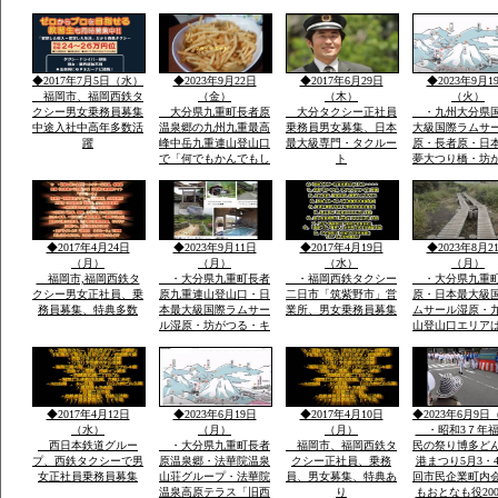
で神湊港から大島の関
者さんが担いで
連遺跡とお祭りに船で
地元漁師さんの
行き「神宿る島」宗
のせ神湊までそ
像・沖ノ島関連がユネ
ご神体を宗像大
スコ世界遺産に登録見
運び大島遥拝所
◆2017年7月5日（水）
◆2023年9月22日
◆2017年6月29日
◆2023年9月1
て聞いてビツクリです
お宿「まなべ」
福岡市、福岡西鉄タ
（金）
（木）
（火）
クシー男女乗務員募集
大分県九重町長者原
大分タクシー正社員
・九州大分県
中途入社中高年多数活
温泉郷の九州九重最高
乗務員男女募集、日本
大級国際ラムサ
躍
峰中岳九重連山登山口
最大級専門・タクルー
原・長者原・日
で「何でもかんでもし
ト
夢大つり橋・坊
やベラナイト」の報
九州最高所天然
告・温泉豊富なエリア
華院温泉山荘・
で開催報告地元民のジ
山九州最高峰中
ビエ料理・鹿・いのし
重連山・標高・
しのさしいれ恊力で大
「坊がつる賛歌
◆2017年4月24日
◆2023年9月11日
◆2017年4月19日
◆2023年8月2
変盛り上がりました
名な坊がつるキ
（月）
（月）
（水）
（月）
場
福岡市,福岡西鉄タ
・大分県九重町長者
・福岡西鉄タクシー
・大分県九重
クシー男女正社員、乗
原九重連山登山口・日
二日市「筑紫野市」営
原・日本最大級
務員募集、特典多数
本最大級国際ラムサー
業所、男女乗務員募集
ムサール湿原・
ル湿原・坊がつる・キ
山登山口エリア
ヤンプ場・最高峰中
坊がつる登山ル
岳・九重連山ミヤマキ
暮れ雨の滝ルー
リシマ開花。九州最高
ケ池ルート・法
所天然温泉・行く帰る
泉山荘の九州最
最低5時間前後・また
然温泉・九州最
◆2017年4月12日
◆2023年6月19日
◆2017年4月10日
◆2023年6月9日
行きたい法華院温泉山
重連山中岳ルー
（水）
（月）
（月）
・昭和3７年福
荘
西日本鉄道グルー
・大分県九重町長者
福岡市、福岡西鉄タ
民の祭り博多ど
プ、西鉄タクシーで男
原温泉郷・法華院温泉
クシー正社員、乗務
港まつり5月3・4
女正社員乗務員募集
山荘グループ・法華院
員、男女募集、特典あ
回市民企業町内
温泉高原テラス「旧西
り
もおとなも役20