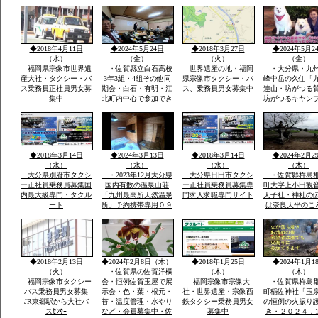
月冬期-4度・冬の法華
おいしい自分の
院温泉山荘・山頂の
う魔法の水だそ
峰々は白い雪と樹氷に
す・白石平野の
なり春・夏とは別の山
玉ねぎ畑と近く
と自然が表現され気持
水堂さん・須古
◆2018年4月11日
◆2024年5月24日
◆2018年3月27日
◆2024年5月2
ち良さです
稲佐神社妻山神
（水）
（金）
（火）
（金）
ります
福岡県宗像市世界遺
・佐賀縣立白石高校
世界遺産の地・福岡
・大分県・九
産大社・タクシー・バ
3年3組・4組その他同
県宗像市タクシー・バ
峰中岳の久住「
ス乗務員正社員男女募
期会・白石・有明・江
ス、乗務員男女募集中
連山・坊がつる
集中
北町内中心で参加でき
坊がつるキヤン
る人で杵島郡江北町で
九州最高所天然
久しぶりで開催・全国
法華院温泉山荘
で有名優良な玉ねぎ・
ピンクの花で有
蓮根・佐賀米の産地六
ヤマキリシマ・
角川が流れ自然に恵ま
歴史などで日本
◆2018年3月14日
◆2024年3月13日
◆2018年3月14日
◆2024年2月2
れた町で過ごした場所
数有名な法華院
（水）
（水）
（水）
（木）
荘
大分県別府市タクシ
・2023年12月大分県
大分県日田市タクシ
・佐賀縣杵島
ー正社員乗務員募集国
国内有数の温泉山荘
ー正社員乗務員募集専
町大字上小田観
内最大級専門・タクル
「九州最高所天然温泉
門求人求職専門サイト
天子社・神社の
ート
所」予約携帯専用０９
は奈良天平のこ
０－４９８０ー２８１
世紀社殿を健立
０のみ・雪が白い別の
穣天子社は天皇
山々・坊がつるの景
天子表現大木数
色・ー4度・空気がお
楠木が多数・以
いしい星がきれい１３
間を通じて屋台
◆2018年2月13日
◆2024年2月8日（木）
◆2018年1月25日
◆2024年1月1
００ｍ級天然温泉最高
り・流鏑馬神事
（火）
・佐賀県の佐賀洋欄
（木）
（木）
福岡宗像市タクシー
会・恒例佐賀玉屋で展
福岡宗像市宗像大
・佐賀県杵島
バス乗務員男女募集
示会・色・葉・根元・
社・世界遺産・宗像西
町稲佐神社「玉
JR東郷駅から大社バ
苔・温度管理・水やり
鉄タクシー乗務員男女
の恒例の火振り
スｾﾝﾀｰ
など・会員募集中・佐
募集中
き・２０２４．1