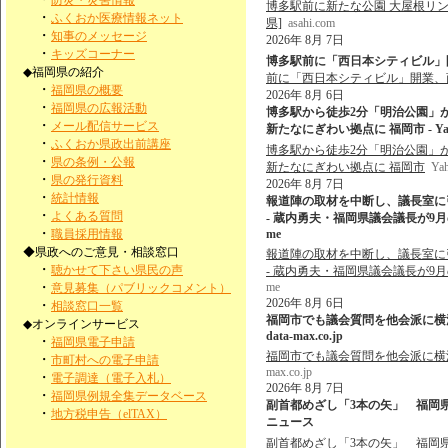
防災・災害情報
博多駅前に新たな公園 大屋根リン
・
ふくおか医療情報ネット
県]
asahi.com
・
知事のメッセージ
2026年 8月 7日
・
キッズコーナー
博多駅前に「西日本シティビル」開
◆福岡県の紹介
前に「西日本シティビル」開業、
・
福岡県の概要
2026年 8月 6日
・
福岡県の広報活動
博多駅から徒歩2分「明治公園」
・
メール配信サービス
新たなにぎわい拠点に 福岡市 - Ya
・
ふくおか県政出前講座
博多駅から徒歩2分「明治公園」
・
県の条例・公報
新たなにぎわい拠点に 福岡市
Ya
・
県の発行資料
2026年 8月 7日
・
統計情報
報道陣の取材を中断し、議長室に
・
よくある質問
- 蔵内勇夫・福岡県議会議長が9月の
・
職員採用情報
me
◆県政へのご意見・相談窓口
報道陣の取材を中断し、議長室に
・
聴かせて下さい県民の声
- 蔵内勇夫・福岡県議会議長が9月の
・
me
意見募集（パブリックコメント）
2026年 8月 6日
・
相談窓口一覧
福岡市でも議会質問を他会派に横流し
◆オンラインサービス
data-max.co.jp
・
福岡県電子申請
福岡市でも議会質問を他会派に横流し
・
市町村への電子申請
max.co.jp
・
電子調達（電子入札）
2026年 8月 7日
・
福岡県例規全集データベース
副首都めざし「3本の矢」 福岡県
・
地方税申告（elTAX）
ニュース
副首都めざし「3本の矢」 福岡