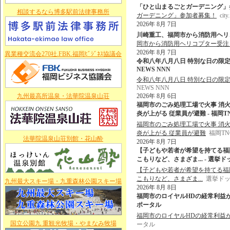
「ひと山まるごとガーデニング」参加者募集！
相談するなら博多駅前法律事務所
ガーデニング」参加者募集！
city
2026年 8月 7日
川崎重工、福岡市から消防用ヘリコプ
岡市から消防用ヘリコプター受注 
2026年 8月 7日
異業種交流会270社.FBK.福岡ﾋﾞｼﾞﾈｽ協議会
令和八年八月八日 特別な日の限定
NEWS NNN
令和八年八月八日 特別な日の限定
NEWS NNN
九州最高所温泉・法華院温泉山荘
2026年 8月 6日
福岡市のごみ処理工場で火事 消
炎が上がる 従業員が避難 - 福岡
福岡市のごみ処理工場で火事 消
炎が上がる 従業員が避難
福岡T
法華院温泉山荘別館・花山酔
2026年 8月 7日
【子どもや若者が希望を持てる福
こもりなど、さまざま... - 選挙
【子どもや若者が希望を持てる福
こもりなど、さまざま...
選挙ド
九州最大スキー場・九重森林公園スキー場
2026年 8月 8日
福岡市のロイヤルHDの経常利益が過
ポータル
福岡市のロイヤルHDの経常利益
国立公園九 重観光牧場・やまなみ牧場
ータル