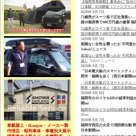
【福岡市美術館】夏休みに“自分
け体験」8/16開催（ファンファン
2026年 8月 7日
72歳男がスーツ姿で正社員装い…
国10都府県で400万円超の被害 福
72歳男がスーツ姿で正社員装い…
国10都府県で400万円超の被害 
2026年 8月 5日
面識ない女性を襲ったか 不同意わい
Yahoo!ニュース
面識ない女性を襲ったか 不同意わ
送）
Yahoo!ニュース
2026年 8月 7日
「日本最大級のスマートシティ」
岡市・箱崎を歩く（西日本新聞me） 
「日本最大級のスマートシティ」
岡市・箱崎を歩く（西日本新聞m
2026年 8月 8日
福岡市のロイヤルHDの経常利益が
聞me
福岡市のロイヤルHDの経常利益
聞me
2026年 8月 7日
福岡市西区の火災で消防隊出動 野方
車載屋上・ikanpar・メーカー製
日本新聞me
代理店・昭和車体・車種別大展示