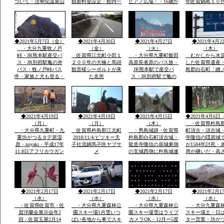
ついて・法華院温泉山
額新料金設定・館内一
ピアノ広場・・16歳か
年佐賀鍋島１０
荘館主・弘蔵より説
部改装を法華院温泉山
わいい女の子弾いてい
鍋島直正の別亭
明・パソコン可・
荘27代目荘主・弘蔵岳
ます椅子もあります弾
「多布施川河岬
hi/fiok/九重連山登山・
久より説明ご挨拶ご案
ける人応援求
園」トンボ王国
国内最大級のラムサー
内いたします・家族で
ル湿原エリアなど
レーズナブルで
◆2021年5月7日（金）
◆2021年4月30日
◆2021年4月27日
◆2021年4月2
・大分九重牧ノ戸
（金）
（火）
（木）
峠・JR熊本駅産交バ
佐賀県江北町小田１
・大分県九重町飯田
むかしから水
ス・JR別府駅亀の井
２００年の大楠と馬頭
高原長者原のバス旅・
した佐賀県遺産
バス・牧ノ戸峠バス
観音様シーボルトが来
JR熊本駅で産交バ
島郡白石町「縫
停・家族と犬も登る・
た名所
ス・JR別府駅で亀の
早朝日帰り九重連山コ
井バスで行く日本最大
ース
級ラムサール坊がつる
たではら湿原・ミヤマ
キリシマ九重連山法華
院温泉
◆2021年4月19日
◆2021年4月19日
◆2021年4月15日
◆2021年4月6日
（月）
（月）
（木）
・佐賀県杵島
・大分県九重町・九
佐賀県杵島郡江北町
・男島城跡・佐賀県
町須古・須古城
重坊がつるタデ原湿
2018/11/4/ビツキー天
杵島郡白石町須古城・
寺隆信の隠居城
原・noyaki・平成17年
子社流鏑馬子供ヤブサ
龍造寺隆信の居城東側
が1584年討死・
11.8日アフリカウガン
メ
の支城西側に杵島城連
周が継いだ・高
ダ第9回国際ラムサー
掲して防衛。須古城は
ｍ・外堀曲輪・
ル湿原にタデ原３８
鎮西屈指の堅城
２年天文年間から1
ha・坊がつる５３ha・
年築城
九重の自然をまのる会
◆2021年2月17日
◆2021年2月17日
◆2021年2月17日
◆2021年2月1
（水）
（水）
（水）
（水）
・佐賀県佐賀市・佐
・大分県九重森林公
・大分県九重森林公
・大分九重森
賀洋蘭会展示会年2
園スキー場1月雪いつ
園スキー場雪はライブ
スキー場土・日
回・佐賀玉屋2月14
ぱい各地から車でスキ
カメラOK・12月ー5度
ター営業・坊が