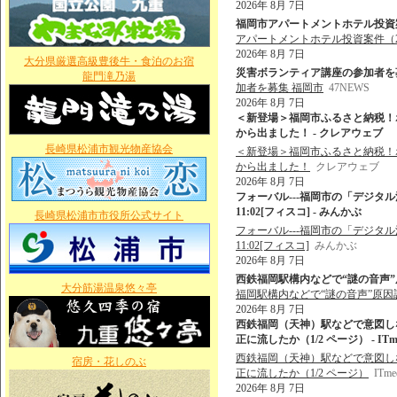
2026年 8月 7日
福岡市アパートメントホテル投資案件
アパートメントホテル投資案件（
2026年 8月 7日
大分県厳選高級豊後牛・食泊のお宿
災害ボランティア講座の参加者を募集 
龍門滝乃湯
加者を募集 福岡市
47NEWS
2026年 8月 7日
＜新登場＞福岡市ふるさと納税！
から出ました！ - クレアウェブ
長崎県松浦市観光物産協会
＜新登場＞福岡市ふるさと納税！
から出ました！
クレアウェブ
2026年 8月 7日
フォーバル---福岡市の「デジタル活用
11:02[フィスコ] - みんかぶ
長崎県松浦市市役所公式サイト
フォーバル---福岡市の「デジタル活用
11:02[フィスコ]
みんかぶ
2026年 8月 7日
西鉄福岡駅構内などで“謎の音声”原
大分筋湯温泉悠々亭
福岡駅構内などで“謎の音声”原因
2026年 8月 7日
西鉄福岡（天神）駅などで意図しな
正に流したか（1/2 ページ） - ITme
西鉄福岡（天神）駅などで意図しない
宿房・花しのぶ
正に流したか（1/2 ページ）
ITme
2026年 8月 7日