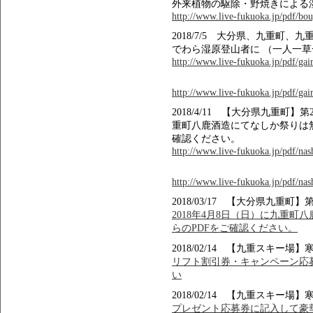
外来植物の駆除・野焼きによる
http://www.live-fukuoka.jp/pdf/bou
2018/7/5 大分県、九重町
でわら湿原登山者に （一人一
http://www.live-fukuoka.jp/pdf/gair
http://www.live-fukuoka.jp/pdf/gair
2018/4/11 【大分県九重町】
重町八鹿酒造にてなしか祭りは
確認ください。
http://www.live-fukuoka.jp/pdf/na
http://www.live-fukuoka.jp/pdf/na
2018/03/17 【大分県九重町
2018年4月8日（日）に九重町
らのPDFをご確認ください。
2018/02/14 【九重スキ
リフト割引券・キャンペーン応募
い
2018/02/14 【九重スキ
プレゼント応募券に記入して豪華賞品