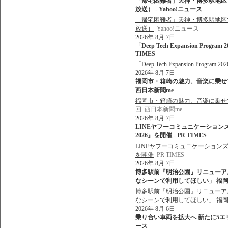
「帰宅困難者」天神・博多駅地区で最
放送） - Yahoo!ニュース
「帰宅困難者」天神・博多駅地区で最
放送）
Yahoo!ニュース
2026年 8月 7日
「Deep Tech Expansion Pr
TIMES
「Deep Tech Expansion Pr
2026年 8月 7日
福岡市・箱崎の魅力、音楽に乗せて 
西日本新聞me
福岡市・箱崎の魅力、音楽に乗せて
回
西日本新聞me
2026年 8月 7日
LINEヤフーコミュニケーション
2026』を開催 - PR TIMES
LINEヤフーコミュニケーションズ
を開催
PR TIMES
2026年 8月 7日
博多駅前『明治公園』リニューア
なシーンで利用してほしい」 福岡市 
博多駅前『明治公園』リニューア
なシーンで利用してほしい」 福
2026年 8月 6日
乗り合い車両を拡大へ 新たに5エリア
ース