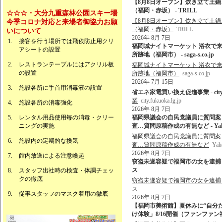
【8月8日オープン】炊き立て土
（福岡・赤坂） - TRILL
☆☆☆・大分九重森林公園スキー場
【8月8日オープン】炊き立て土
今季コロナ対応と来場者御協力お願
（福岡・赤坂）
TRILL
いについて
2026年 8月 7日
接客を行う場所では飛俟防止用クリ
福岡城ナイトマーケット 浴衣で来
アシートの設置
所跡地（福岡市） - saga-s.co.jp
レストランテーブルにはアクリル板
福岡城ナイトマーケット 浴衣で来
の設置
所跡地（福岡市）
saga-s.co.jp
2026年 7月 15日
施設各所に手首用消毒液の設置
省エネ家電買い換え促進事業 - city.fuk
業
city.fukuoka.lg.jp
施設各所の消毒強化
2026年 8月 7日
レンタル用品使用毎の消毒・クリー
福岡県議会の自民党議員に質問案
ニングの実施
査…質問原稿作成の有無など - Ya
福岡県議会の自民党議員に質問案
施設内の定期的な換気
査…質問原稿作成の有無など
Ya
2026年 8月 7日
館内放送による注意喚起
窃盗未遂容疑で福岡市の女を逮捕 佐
ス
スタッフ出社時の検査・体調チェッ
クの徹底
窃盗未遂容疑で福岡市の女を逮捕
ス
従事スタッフのマスク着用の徹底
2026年 8月 7日
【福岡市美術館】夏休みに“自分
け体験」8/16開催（ファンファン福岡