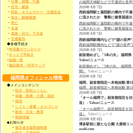
・
仕事・就職・引越
の福岡天神駅などで不適切な音声
・
住宅・建築
2026年 8月 7日
・
防犯・モラルマナー・交通安全
西鉄福岡駅と薬院駅の構内で不適
・
に流されたか 警察に被害届提出も
衛生・動物愛護
・
死亡
西鉄福岡駅と薬院駅の構内で不適
・
水道
に流されたか 警察に被害届提出
・
道路・河川・下水道
2026年 8月 7日
・
交通案内
西鉄福岡駅構内などで“謎の音声”原
◆各種手続き
西鉄福岡駅構内などで“謎の音声”
･
申請書ダウンロード
2026年 8月 7日
･
ネットで手続き
副首都めざし「3本の矢」 福岡県
･
組織一覧
Yahoo!ニュース
･
施設案内・WEBマップ
副首都めざし「3本の矢」 福岡
聞）
Yahoo!ニュース
2026年 8月 7日
福岡県オフィシャル情報
福岡、副首都指定へ本格始動 第1
◆メインコンテンツ
福岡、副首都指定へ本格始動 第
・
防災・防犯とくらし
2026年 8月 7日
・
保健・医療・介護・福祉
「オール福岡で」副首都指定を目
・
環境
送） - Yahoo!ニュース
・
しごと・産業・まちづくり
「オール福岡で」副首都指定を目
・
観光・文化・教育
送）
Yahoo!ニュース
・
県政情報
2026年 8月 8日
◆お知らせ
博多駅前に新たな公園 大屋根リン
・
被災者支援関連制度
asahi.com
・