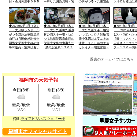
日・会員募集中０９５
ー滑り九州鹿児島・宮
の坊がつる・九重連山
ン場12月連山は
２－６０－１３６２・
崎・山口・福岡の各県
の名峰・法華院温泉山
５。硫黄山1580
大島・栽培管理など
から・レンタルウェア
荘九州最高所１３０３
山１９９５・１
一流メーカー用意
ｍ天然温泉
257年ぶり噴火
りできる法華院
1470年入山・白
◆2021年2月9日（火）
◆2021年2月4日（木）
◆2021年2月4日（木）
◆2021年2月4日
山伏修練場
・大分県ラムサール
・大分九重町九重森
大分九重スキー場雪
・2021年1月
がつる湿原法華院温泉
林公園スキー場・坊が
いつぱいコロナ対応営
ぱい・3蜜・dista
山荘12月恒例感謝祭全
つる法華院温泉山荘の
業中体温37.5度以上は
消毒・マスク・
国男女栄養士女将の食
栄養士女将の食事九州
注意・１５０ｍのエス
広場スノーエス
事味最高・空気はおい
最高所温泉１３０３
カレイター増設家族・
ター１５０ｍ便
しい・景色は九重連山
ｍ・お泊り予約は携帯
こども初心者が安全遊
ェアレンタル体
OK
霊峰・名峰
電話のみです「ｈｐ」
べる土・日はナイター
過去のアーカイブはこちら
福岡市の天気予報
今日(8/8)
明日(8/9)
最高/最低
最高/最低
/
/
35
29
33
27
提供:
ライフビジネスウェザー様
福岡市オフィシャルサイト