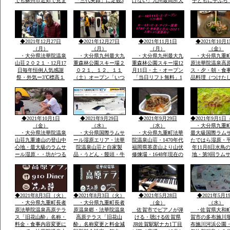
でも蘇州市近郊で見ま
「三代実録」に定観3
けない」九州最高所天
子ともに手ぶら
したカシャ・カシャと
年・861年真言寺十六
然温泉法華院温泉山荘
こども用レンタ
鳴くきます・・・黒い
坊一大霊場有・龍造寺
の冬１月ー３。ｃ
アサイズ用
カラス・九州の自宅庭
氏・鍋島氏の保護・祈
に遊びに来ています
年祭かけ参リ
◆2021年12月27日
◆2021年12月27日
◆2021年11月1日
◆2021年10月1
（月）
（月）
（月）
（金）
・大分県法華院温泉
・大分県九州最大九
・大分県九州最大九
・大分県九重
山荘２０２１・12月17
重森林公園スキー場２
重森林公園スキー場12
原法華院温泉高
日毎年恒例人気感謝
０２１、１２、１１
月11日・土・オープン
ス・夕・朝・食
祭・外気ー3℃標高１
（土）オープン「いつ
「当日リフト無料」1
品料理（つけた
３００ｍ級天然温泉有
きても雪がいつぱい」
月1日・土・ナイター
日本酒・焼酎・
全国から50数名山荘で
「大人も子供も体一つ
営業手ぶらでOKレン
DINER（九重
年忘れ爆笑感謝祭
で来場OK一流メーカ
タルウェア全サイズ用
ー）品数豊富宿
ーレンタルウェア４０
意
で1万円前後予
００セツト用意」
ダイナープライ
◆2021年10月1日
◆2021年9月29日
◆2021年9月29日
◆2021年9月1日
企業様合宿・研
（金）
（水）
（水）
・大分県九重
・大分県法華院温泉
・大分県国際ラムサ
・大分県九重町法華
最大級国際ラム
山荘九重連山の登山中
ール湿原エリア・法華
院温泉山荘・1470年代
たではら湿原・平
心地・最大級のラムサ
院温泉山荘と自家製
福岡県英彦山より山伏
年11月8日水鳥
ール湿原・・坊がつる
品・うどん・饅頭・牛
修煉場・1648年現在の
地・第9回ラム
九州最高所天然温泉登
丼・カレーその他菓子
観音堂安置の十一面観
湿原決定中間湿
山者に山をインタビュ
類・オリジナル専用お
音・不動明王・毘沙門
内最大級標高１
ウ
土産・すべて一味違
天・江戸時代武田藩の
から１２００ｍ
う・天然温泉とお酒・
祈願所・明治15年本
の野焼・地元ボ
国際ラムサール湿原坊
坊・支所は消失24代弘
アで環境維
◆2021年8月3日（火）
◆2021年8月3日（火）
◆2021年5月28日
◆2021年5月1
がつるでテン泊・畳に
蔵孟夫が山宿
・大分県九重町長者
・大分県九重町長者
（金）
（水）
原法華院温泉高原テラ
原温泉郷・法華院温泉
佐賀市でピアノが弾
・佐賀県大和
ス「旧花山酔」名称・
高原テラス「旧花山
ける・聴ける佐賀県
賀市の多布施川
料金・食事内容変更に
酔」名称変更と料金減
JR佐賀駅駅ナカ1丁目
布施川河浜公園・1