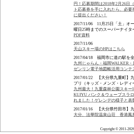
円！応募期間は2018年2月26
ト応募券を手に入れたら、必要
に提出ください！
2017/11/06 11月25日
曜日25時までのスーパーナイタ
PDF資料
2017/11/06
天山スキー場のHPはこちら
2017/04/18 福岡市に道の
九州じゃらん・福岡WALKER
ゼンリン電子地図帳活用コンテ
2017/01/22 【大分県九
プリ（キッズ・メンズ・レディ
九州最大！九重森林公園スキー場でFOR
KUJYU バンク＆ウェーブスラ
れました！ゲレンデの様子と表
2017/01/16 【大分県竹田
大分、法華院温泉山荘 香港鳳凰
Copyright © 2011-202