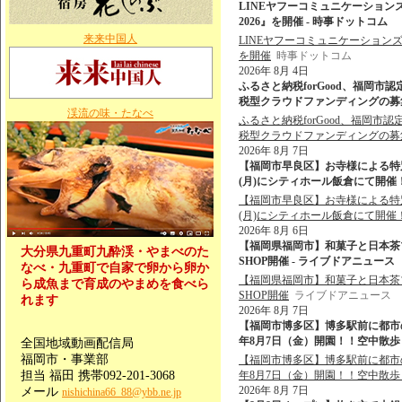
LINEヤフーコミュニケーション
2026』を開催 - 時事ドットコム
来来中国人
LINEヤフーコミュニケーションズ
を開催
時事ドットコム
2026年 8月 4日
ふるさと納税forGood、福岡
税型クラウドファンディングの募集を開始
渓流の味・たなべ
ふるさと納税forGood、福岡
税型クラウドファンディングの募
2026年 8月 7日
【福岡市早良区】お寺様による特
(月)にシティホール飯倉にて開催！
【福岡市早良区】お寺様による特
(月)にシティホール飯倉にて開催
2026年 8月 6日
【福岡県福岡市】和菓子と日本茶ブランド
大分県九重町九酔渓・やまべのた
SHOP開催 - ライブドアニュース
なべ・九重町で自家で卵から卵か
【福岡県福岡市】和菓子と日本茶ブランド
ら成魚まで育成のやまめを食べら
SHOP開催
ライブドアニュース
れます
2026年 8月 7日
【福岡市博多区】博多駅前に都市
年8月7日（金）開園！！空中散歩＆
全国地域動画配信局
福岡市・事業部
【福岡市博多区】博多駅前に都市
担当 福田 携帯092-201-3068
年8月7日（金）開園！！空中散
2026年 8月 7日
メール
nishichina66_88@ybb.ne.jp