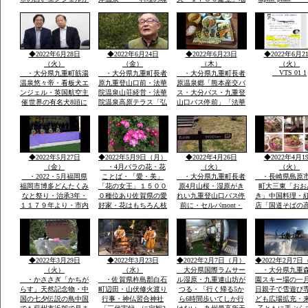
society that prot
日本一に2回一位「楽
つけおいしい「板長最
区民から清水池・おい
nature
天サイト全国版選定」
高」・ムツゴロウ・た
しい水の要件に適合・
今度は世界の8頭に選
いらぎ「貝柱」竹崎カ
地区はもちろん町内外
定されました英国航空
ニは追加で1杯￥３０
から水汲みが絶えませ
から
００円ぐらい・温泉は
ん
◆2022年6月28日
◆2022年6月24日
◆2022年6月23日
◆2022年6月2
温度が
（火）
（金）
（木）
（火）
VTS 01 1
・大分県九重町筋湯
・大分県九重町長者
・大分県九重町長者
温泉悠々帝・看板犬エ
原九重登山口前・法華
原温泉郷「熊本産交バ
ンジェル・英国航空主
院温泉山荘経営・法華
ス・大分バス・九重登
催世界の有名犬8頭に
院温泉高原テラス「弘
山口バス停前」「法華
選定「日本から初」英
蔵氏長男支配人」一泊
院温泉山荘グルー
国航空より日本政府観
素泊まり￥７０００円
プ・・法華院山荘高原
光局ロンドン事務所か
温泉￥５００レストラ
テラス「」一泊￥７０
ら連絡日本一は楽天サ
ンあり・
００「素泊まりok]・
https://chinanews.jp
イトで2回日本一選定
自家温泉￥５００・食
◆2022年5月27日
◆2022年5月9日（月）
◆2022年4月26日
◆2022年4月1
公式
英文そのまま提示
事１０００円から
（金）
・4月バラの花・花
（火）
（火）
・2022・5月福岡県
ことば・「愛・美」
・大分県九重町長者
・長崎県島原
福岡市博多どんたくみ
「花の女王」１５００
原4月山桜・湿原がき
町大三東「おお
なと祭り・治承3年・
０種位あり佐賀県の愛
れい九重登山口バス停
き」中国料理・
１１７９年より・市内
好家・花はもちろん枝
前に・セルパmont・
店「国道そばの
各所に「演舞台」が設
木葉全体・・イキイキ
bell 登山用品出店・
すぐ見える赤色
けられ「松ばやし」を
と葉も花もつやあり
法華院温泉高原テラス
中国風のお店・
起源として市民のお祭
食堂「９１０・・くじ
袋の本格的な中
り
ゅうdiner]で九重夢ポ
有名店で大学通
ークで食事
がら修業
◆2022年3月29日
◆2022年3月23日
◆2022年2月7日（月）
◆2022年2月7日
（火）
（水）
大分県国際ラムサー
・大分県九重
・かささぎ「かちが
・佐賀県杵島郡白石
ル湿原・九重連山坊が
園スキー場の一
らす」天然記念物・中
町辺田・山伏修火渡り
つる・「行く帰る5か
日親子で雪遊び
国の七夕伝説の鳥中国
行事・神仏習合神社
ら6時間歩いてしか行
ども広場拡充・