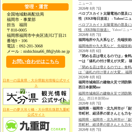
ニュース
管理・運営
2026年 8月 7日
ペロブスカイト太陽電池の普及に
全国地域動画配信局
性（RKB毎日放送） - Yahoo!ニ
福岡市・事業部
担当 福田
ペロブスカイト太陽電池の普及に
性（RKB毎日放送）
Yahoo!ニュ
〒810-0005
2026年 8月 7日
福岡県福岡市中央区清川2丁目21
福岡地所や九大系など、先端技術の
番地9・106
電話：092-201-3068
福岡地所や九大系など、先端技術
2026年 8月 6日
メール：nishichina66_88@ybb.ne.jp
「閉める店は増えるのでは」食料品
お問い合わせはこちら
ーは「値札の付け替えが大変」 福岡
「閉める店は増えるのでは」食料品
は「値札の付け替えが大変」 福
2026年 8月 8日
日本一の温泉県・大分県観光情報公式サイ
福岡市城南区の建物火災で消防隊出動
ト
西日本新聞me
福岡市城南区の建物火災で消防隊出
ろ）
西日本新聞me
2026年 8月 7日
福岡県・福岡市・北九州市が「副
日本一の夢大吊り橋・大分県玖珠郡九重町
市町村、経済界の皆さんとも力を合わ
公式サイト
福岡県・福岡市・北九州市が「副
市町村、経済界の皆さんとも力を
2026年 8月 7日