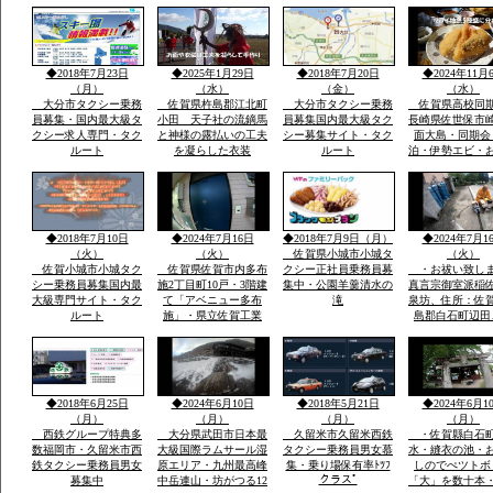
ごろ同地立てられ沖津
宮遥拝所「神宿る島」
沖ノ島ユネスコ世界遺
産構成資産郡島には最
新の宗像市みなとタク
◆2018年7月23日
◆2025年1月29日
◆2018年7月20日
◆2024年11月
シー1台常時待機
（月）
（水）
（金）
（水）
大分市タクシー乗務
佐賀県杵島郡江北町
大分市タクシー乗務
佐賀県高校同
員募集・国内最大級タ
小田 天子社の流鏑馬
員募集国内最大級タク
長崎県佐世保市
クシー求人専門・タク
と神様の露払いの工夫
シー募集サイト・タク
面大島・同期会
ルート
を凝らした衣装
ルート
泊・伊勢エビ・
みとスープを食
宿「港町」旅行
告・佐賀県から
西海市崎戸方面
を渡つて大島方
◆2018年7月10日
◆2024年7月16日
◆2018年7月9日（月）
◆2024年7月1
（火）
（火）
佐賀県小城市小城タ
（火）
佐賀小城市小城タク
佐賀県佐賀市内多布
クシー正社員乗務員募
・お祓い致し
シー乗務員募集国内最
施2丁目町10戸・3階建
集中・公園羊羹清水の
真言宗御室派稲
大級専門サイト・タク
て「アベニュー多布
滝
泉坊、住所：佐
ルート
施」・県立佐賀工業
島郡白石町辺田
高、県立北高近く・多
職 稲佐英明 t
布施橋バス停まで2
0954-65-2806 
分・インターネツト無
８０－２７１４
料・「室内小型ペツト
８４
飼育相談可 3000円
◆2018年6月25日
◆2024年6月10日
◆2018年5月21日
◆2024年6月1
up」2・3階別階段
（月）
（月）
（月）
（月）
西鉄グループ特典多
大分県武田市日本最
久留米市久留米西鉄
・佐賀縣白石
数福岡市・久留米市西
大級国際ラムサール湿
タクシー乗務員男女慕
水・縫衣の池・
鉄タクシー乗務員男女
原エリア・九州最高峰
集・乗り場保有率ﾄﾂﾌ
しのでぺツトボ
クラスﾟ
募集中
中岳連山・坊がつる12
「大」を数十本