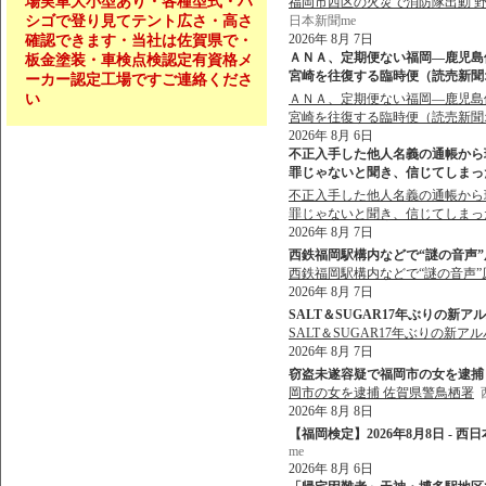
場実車大小型あり・各種型式・ハ
福岡市西区の火災で消防隊出動 野方
シゴで登り見てテント広さ・高さ
日本新聞me
2026年 8月 7日
確認できます・当社は佐賀県で・
ＡＮＡ、定期便ない福岡―鹿児島
板金塗装・車検点検認定有資格メ
宮崎を往復する臨時便（読売新聞オン
ーカー認定工場ですご連絡くださ
い
ＡＮＡ、定期便ない福岡―鹿児島
宮崎を往復する臨時便（読売新聞
2026年 8月 6日
不正入手した他人名義の通帳から現
罪じゃないと聞き、信じてしまった」 
不正入手した他人名義の通帳から現
罪じゃないと聞き、信じてしまっ
2026年 8月 7日
西鉄福岡駅構内などで“謎の音声”原
西鉄福岡駅構内などで“謎の音声”
2026年 8月 7日
SALT＆SUGAR17年ぶりの新ア
SALT＆SUGAR17年ぶりの新ア
2026年 8月 7日
窃盗未遂容疑で福岡市の女を逮捕 佐
岡市の女を逮捕 佐賀県警鳥栖署
2026年 8月 8日
【福岡検定】2026年8月8日 - 西
me
2026年 8月 6日