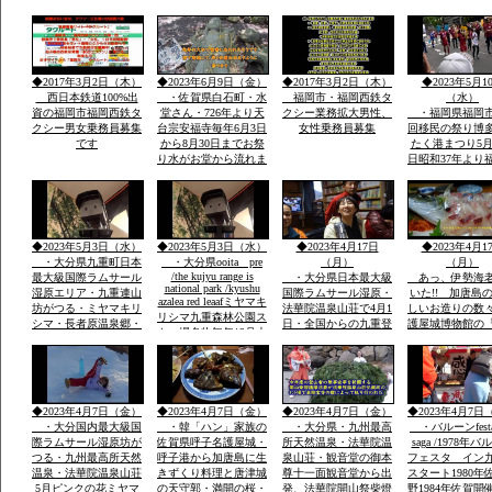
鉄ホテル」・素泊まり
総参加しゃもじ
ok・温泉入浴￥５０
出し練り歩きま
０・併設レストラン和
に踊り本舞台・
洋食１０００円から２
加で運営再開発
０００・登山・研修
バンの街で
◆2017年3月2日（木）
◆2023年6月9日（金）
◆2017年3月2日（木）
◆2023年5月1
会・合宿全国実績多数
西日本鉄道100%出
・佐賀県白石町・水
福岡市・福岡西鉄タ
（水）
資の福岡市福岡西鉄タ
堂さん・726年より天
クシー業務拡大男性、
・福岡県福岡市
クシー男女乗務員募集
台宗安福寺毎年6月3日
女性乗務員募集
回移民の祭り博
です
から8月30日までお祭
たく港まつり5月
り水がお堂から流れま
日昭和37年より
すお地蔵様が多数境内
市民の祭りに３
に顔つきがちがう飲む
内に踊り本舞台
とよくなる水です「体
民企業総参加こ
の調子が悪い人は飲ま
人も企業も約20
ないこと」
参加「しゃもじ
◆2023年5月3日（水）
◆2023年5月3日（水）
◆2023年4月17日
◆2023年4月1
を出し参加
・大分県九重町日本
・大分県ooita pre
（月）
（月）
/the kujyu range is
最大級国際ラムサール
・大分県日本最大級
あっ、伊勢海
national park /kyushu
湿原エリア・九重連山
国際ラムサール湿原・
いた!! 加唐島
azalea red leaafミヤマキ
坊がつる・ミヤマキリ
法華院温泉山荘で4月1
しいお造りの数
リシマ九重森林公園ス
シマ・長者原温泉郷・
日・全国からの九重登
護屋城博物館の
キー場名物毎年12月大
西日本有数の九重森林
山者の安全安泰を願い
の金お茶室」の
花火
公園スキー場・毎年12
開山祭と夜は九重町白
目、唐津城
月末の「天空の大花火
鳥神社の夜神楽の舞が
大会」２０００ｍ級の
奉納当日夜「日本100
冬の山々空に花火・・
名山」を達制したスズ
◆2023年4月7日（金）
◆2023年4月7日（金）
◆2023年4月7日（金）
◆2023年4月7日
キさんが拍手でした
・大分国内最大級国
・韓「ハン」家族の
・大分県・九州最高
・バルーンfesta
際ラムサール湿原坊が
佐賀県呼子名護屋城・
所天然温泉・法華院温
saga /1978年
つる・九州最高所天然
呼子港から加唐島に生
泉山荘・観音堂の御本
フェスタ イン
温泉・法華院温泉山荘
きずくり料理と唐津城
尊十一面観音堂から出
スタート1980年
5月ピンクの花ミヤマ
の天守郭・満開の桜・
発、法華院開山祭柴燈
野1984年佐賀開