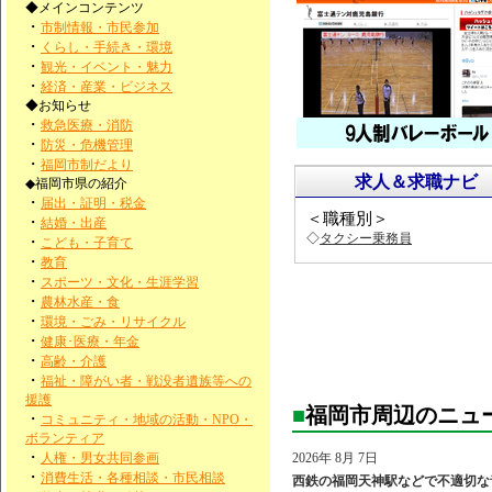
◆メインコンテンツ
・
市制情報・市民参加
・
くらし・手続き・環境
・
観光・イベント・魅力
・
経済・産業・ビジネス
◆お知らせ
・
救急医療・消防
・
防災・危機管理
・
福岡市制だより
求人＆求職ナビ
◆福岡市県の紹介
・
届出・証明・税金
＜職種別＞
・
結婚・出産
◇
タクシー乗務員
・
こども・子育て
・
教育
・
スポーツ・文化・生涯学習
・
農林水産・食
・
環境・ごみ・リサイクル
・
健康･医療・年金
・
高齢・介護
・
福祉・障がい者・戦没者遺族等への
援護
■
福岡市周辺のニュ
・
コミュニティ・地域の活動・NPO・
ボランティア
・
人権・男女共同参画
2026年 8月 7日
・
消費生活・各種相談・市民相談
西鉄の福岡天神駅などで不適切な音