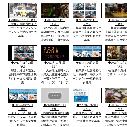
賀市大和町・０９０－
日・日・午後1
９０７７－５５３５・
伝統祭り実行・
大島まで
駐車あり家内安
他祈願火渡り参
ます近くに水汲
◆2018年1月4日（木）
◆2024年1月12日
◆2017年12月14日
◆2023年12月2
名な縫いの池水
宗像市宗像西鉄タク
（金）
（木）
（木）
シー・グリーンタクシ
大分県九重町国内最
福岡県世界遺産決定
九州最大級国
ータクシー乗務員男女
大級国際ラムサール湿
宗像市・宗像西鉄タク
来場山荘大分・
募集中
原坊がつるエリア法華
シー正社員乗務員男女
大級国際ラムサ
院温泉山荘・九州最高
募集
原坊がつる歴史
所天然温泉・屋外は
に囲まれ九州最
雪・雪・雪で12月23日
然温泉の法華院
恒例「感謝祭」全国か
荘の歌「法華院
ら参加・法華院温泉山
ましょう」12月2
荘の歌が社員から紹介
例・感謝祭でで
◆2017年11月28日
◆2023年11月1日
◆2017年10月24日
◆2023年10月3
されました
い歌です
（火）
（水）
（火）
（火）
宗像大社世界遺産、
・大分県九重町・九
福岡県・世界遺産の
佐賀県 武雄神
福岡県宗像市宗像西鉄
州最大九重森林公園ス
地・宗像市、宗像グリ
の祭り「エイト
タクシー正社員男女募
キー場・2023年１２月
ーンタクシー乗務員男
集
8日・グランドオープ
女募集
ン・体一つで来場ok・
こどもも親子でスキー
で遊べる・こども広場
「パパママと子供の専
用遊びの特大のげれん
◆2017年9月27日
◆2023年10月19日
◆2017年9月20日
◆2023年10月1
でスキー場完備」
（水）
（木）
（水）
（火）
タクシー乗り場、地
福岡県宗像大社日本
西鉄グループ・久留
・10月1日福
域ﾄﾂﾌﾟクラス、久留米
神話の日本最古の神社
米市・久留米西鉄タク
像市の神湊から
西鉄タクシー男女乗務
宗像大社宗像三女神・
シー正社員男女募集
連絡船で大島中
員募集、
の総本宮です・同級会
ら神様を地元大