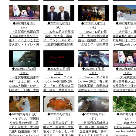
キリシマ最高峰九重連
と虹の松原海岸歩き・
護摩法要が執り行われ
ルーンフェスタ
山赤ピンク色に染ま
お刺身は・伊勢エビ・
ました全国からの登山
1984年世界
る・九重森林公園スキ
ヒラメ・鯛・アワビ・
者の無事安寧を祈願す
ー場ママと遊べる子供
海老・身が動いた刺
る天気よく多数参加さ
専用広場・名物天空の
身・焼き物・おいしか
れました
◆2023年1月18日
◆2023年1月10日
◆2022年12月28日
◆2022年12月2
花火
つた
（水）
（火）
（水）
（水）
・佐賀県杵島郡白石
・22年12月大分筋湯
・2022・12月17日
・大分県・九
町稲佐神社1月22日午
温泉・悠々帝・看板
「土」大分法華院温泉
九重森林公園ス
後１：００よりごま法
犬・エンジェル日本一
山荘・感謝祭・1470年
12月10日オープ
要火渡り・トイレ・無
に2回英国航空主催世
「文明２年」福岡県英
キー場はweb カメ
料大駐車場あり・・・
界有名犬8頭に選定・
彦山より入山27代目
時間ズーム付きo
大分県九重森林公園ス
「日本初」・ｈｔｔｐ
「現」弘蔵岳久・自然
岡市からスキー
キー場・日本一夢大吊
ｓ://chinanews.jp・中
を守り・九州最高所天
バスＯＫ・JR
橋・ラムサール湿原坊
国経済新聞web版日本
然温泉・場内には観音
豊後森駅前・高
がつる・九州最高所天
語有料配信無料多数掲
堂も・国立公園ラムサ
インターバス停
◆2022年11月24日
◆2022年11月7日
◆2022年11月7日
◆2022年10月1
然温泉法華院
載
ール湿原内
す
（木）
（月）
（月）
（火）
・佐賀県東松浦郡呼
・i-canper・アイキ
・Ikanper・アイキヤ
・大分県筋湯
子町「よぶこ町」・人
ヤンパー佐賀県代理
ンパー代理店「有」昭
悠々帝看板犬エ
口5805人漁港・いか・
店・「有」昭和車体工
和車体工業・自動車板
ル英国航空主催
朝市道リ「日本三大朝
業・徳永・携帯０９０
金塗装デイラー指定工
の犬8頭に選定
市」映画・男はつらい
－２０８６－２８５
場・大展示場軽から
に2回「楽天サ
よ映画寅次郎子守歌撮
８・展示場に軽・普・
普・大型車実車・テン
選定・日本政府
影場所・綱引き・近く
大型車にキヤンパー商
ト実商品大展示展示場
ロンドン事務所
に名護屋城・豊臣秀
品実装展示アルミハシ
有・説明等あれば?携
で通知・日本語
吉・１００名城選定・
ゴで登り見て・広さ寝
帯090-2086-2858・徳
世界の8頭が大
◆2022年9月6日（火）
◆2022年8月22日
◆2022年8月22日
◆2022年8月1
柱状節理玄武岩
てみてOK
永
誕生です
・イギリス「英国航
（月）
（月）
（水）
空が世界の犬8頭に選
・佐賀県太良町・竹
・佐賀県白石町湧き
・japan 大
ばれた看板犬」大分県
崎カニ・佐賀牛・太良
水・縫ノ池・800年の
kokonoetown・ra
九重町筋湯温泉・悠々
観光ホテルおいしい海
歴史厳島神社「弁財
wet land/tadeha
帝の白いエンジェルが
岸温泉・・・料理の味
天・１７８６健立」地
alpine plant・