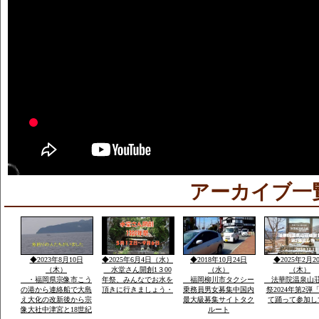
アーカイブ一
◆2023年8月10日
◆2025年6月4日（水）
◆2018年10月24日
◆2025年2月2
（木）
水堂さん開創1３00
（水）
（木）
・福岡県宗像市こう
年祭、みんなでお水を
福岡柳川市タクシー
法華院温泉山
の港から連絡船で大島
頂きに行きましょう・
乗務員男女募集中国内
祭2024年第2弾
え大化の改新後から宗
最大級募集サイトタク
て踊って参加し
像大社中津宮と18世紀
ルート