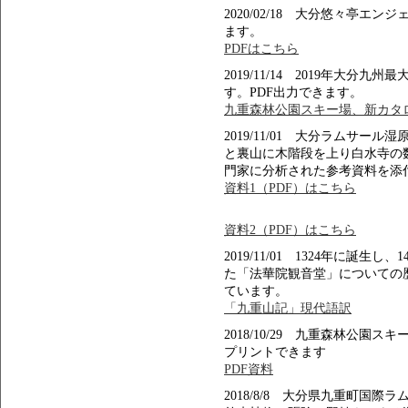
2020/02/18 大分悠々亭エ
ます。
PDFはこちら
2019/11/14 2019年大
す。PDF出力できます。
九重森林公園スキー場、新カタロ
2019/11/01 大分ラムサ
と裏山に木階段を上り白水寺の
門家に分析された参考資料を添
資料1（PDF）はこちら
資料2（PDF）はこちら
2019/11/01 1324年に誕
た「法華院観音堂」についての
ています。
「九重山記」現代語訳
2018/10/29 九重森林公
プリントできます
PDF資料
2018/8/8 大分県九重町国