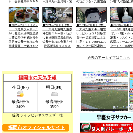
日・会員募集中０９５
ー滑り九州鹿児島・宮
の坊がつる・九重連山
ン場12月連山は
２－６０－１３６２・
崎・山口・福岡の各県
の名峰・法華院温泉山
５。硫黄山1580
大島・栽培管理など
から・レンタルウェア
荘九州最高所１３０３
山１９９５・１
一流メーカー用意
ｍ天然温泉
257年ぶり噴火
りできる法華院
1470年入山・白
◆2021年2月9日（火）
◆2021年2月4日（木）
◆2021年2月4日（木）
◆2021年2月4日
山伏修練場
・大分県ラムサール
・大分九重町九重森
大分九重スキー場雪
・2021年1月
がつる湿原法華院温泉
林公園スキー場・坊が
いつぱいコロナ対応営
ぱい・3蜜・dista
山荘12月恒例感謝祭全
つる法華院温泉山荘の
業中体温37.5度以上は
消毒・マスク・
国男女栄養士女将の食
栄養士女将の食事九州
注意・１５０ｍのエス
広場スノーエス
事味最高・空気はおい
最高所温泉１３０３
カレイター増設家族・
ター１５０ｍ便
しい・景色は九重連山
ｍ・お泊り予約は携帯
こども初心者が安全遊
ェアレンタル体
OK
霊峰・名峰
電話のみです「ｈｐ」
べる土・日はナイター
過去のアーカイブはこちら
福岡市の天気予報
今日(8/7)
明日(8/8)
最高/最低
最高/最低
/
/
34
29
35
29
提供:
ライフビジネスウェザー様
福岡市オフィシャルサイト