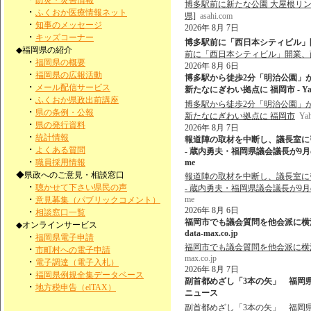
防災・災害情報
博多駅前に新たな公園 大屋根リン
・
ふくおか医療情報ネット
県]
asahi.com
・
知事のメッセージ
2026年 8月 7日
・
キッズコーナー
博多駅前に「西日本シティビル」開
◆福岡県の紹介
前に「西日本シティビル」開業、
・
福岡県の概要
2026年 8月 6日
・
福岡県の広報活動
博多駅から徒歩2分「明治公園」
・
メール配信サービス
新たなにぎわい拠点に 福岡市 - Ya
・
ふくおか県政出前講座
博多駅から徒歩2分「明治公園」
・
県の条例・公報
新たなにぎわい拠点に 福岡市
Ya
・
県の発行資料
2026年 8月 7日
・
統計情報
報道陣の取材を中断し、議長室に
・
よくある質問
- 蔵内勇夫・福岡県議会議長が9月の
・
職員採用情報
me
◆県政へのご意見・相談窓口
報道陣の取材を中断し、議長室に
・
聴かせて下さい県民の声
- 蔵内勇夫・福岡県議会議長が9月の
・
me
意見募集（パブリックコメント）
2026年 8月 6日
・
相談窓口一覧
福岡市でも議会質問を他会派に横流し
◆オンラインサービス
data-max.co.jp
・
福岡県電子申請
福岡市でも議会質問を他会派に横流し
・
市町村への電子申請
max.co.jp
・
電子調達（電子入札）
2026年 8月 7日
・
福岡県例規全集データベース
副首都めざし「3本の矢」 福岡県
・
地方税申告（elTAX）
ニュース
副首都めざし「3本の矢」 福岡