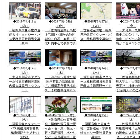
月冬期-4度・冬の法華
おいしい自分の
院温泉山荘・山頂の
う魔法の水だそ
峰々は白い雪と樹氷に
す・白石平野の
なり春・夏とは別の山
玉ねぎ畑と近く
と自然が表現され気持
水堂さん・須古
◆2018年4月11日
◆2024年5月24日
◆2018年3月27日
◆2024年5月2
ち良さです
稲佐神社妻山神
（水）
（金）
（火）
（金）
ります
福岡県宗像市世界遺
・佐賀縣立白石高校
世界遺産の地・福岡
・大分県・九
産大社・タクシー・バ
3年3組・4組その他同
県宗像市タクシー・バ
峰中岳の久住「
ス乗務員正社員男女募
期会・白石・有明・江
ス、乗務員男女募集中
連山・坊がつる
集中
北町内中心で参加でき
坊がつるキヤン
る人で杵島郡江北町で
九州最高所天然
久しぶりで開催・全国
法華院温泉山荘
で有名優良な玉ねぎ・
ピンクの花で有
蓮根・佐賀米の産地六
ヤマキリシマ・
角川が流れ自然に恵ま
歴史などで日本
◆2018年3月14日
◆2024年3月13日
◆2018年3月14日
◆2024年2月2
れた町で過ごした場所
数有名な法華院
（水）
（水）
（水）
（木）
荘
大分県別府市タクシ
・2023年12月大分県
大分県日田市タクシ
・佐賀縣杵島
ー正社員乗務員募集国
国内有数の温泉山荘
ー正社員乗務員募集専
町大字上小田観
内最大級専門・タクル
「九州最高所天然温泉
門求人求職専門サイト
天子社・神社の
ート
所」予約携帯専用０９
は奈良天平のこ
０－４９８０ー２８１
世紀社殿を健立
０のみ・雪が白い別の
穣天子社は天皇
山々・坊がつるの景
天子表現大木数
色・ー4度・空気がお
楠木が多数・以
いしい星がきれい１３
間を通じて屋台
◆2018年2月13日
◆2024年2月8日（木）
◆2018年1月25日
◆2024年1月1
００ｍ級天然温泉最高
り・流鏑馬神事
（火）
・佐賀県の佐賀洋欄
（木）
（木）
福岡宗像市タクシー
会・恒例佐賀玉屋で展
福岡宗像市宗像大
・佐賀県杵島
バス乗務員男女募集
示会・色・葉・根元・
社・世界遺産・宗像西
町稲佐神社「玉
JR東郷駅から大社バ
苔・温度管理・水やり
鉄タクシー乗務員男女
の恒例の火振り
スｾﾝﾀｰ
など・会員募集中・佐
募集中
き・２０２４．1