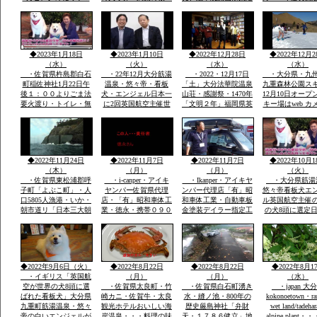
キリシマ最高峰九重連
と虹の松原海岸歩き・
護摩法要が執り行われ
ルーンフェスタ
山赤ピンク色に染ま
お刺身は・伊勢エビ・
ました全国からの登山
1984年世界
る・九重森林公園スキ
ヒラメ・鯛・アワビ・
者の無事安寧を祈願す
ー場ママと遊べる子供
海老・身が動いた刺
る天気よく多数参加さ
専用広場・名物天空の
身・焼き物・おいしか
れました
◆2023年1月18日
◆2023年1月10日
◆2022年12月28日
◆2022年12月2
花火
つた
（水）
（火）
（水）
（水）
・佐賀県杵島郡白石
・22年12月大分筋湯
・2022・12月17日
・大分県・九
町稲佐神社1月22日午
温泉・悠々帝・看板
「土」大分法華院温泉
九重森林公園ス
後１：００よりごま法
犬・エンジェル日本一
山荘・感謝祭・1470年
12月10日オープ
要火渡り・トイレ・無
に2回英国航空主催世
「文明２年」福岡県英
キー場はweb カメ
料大駐車場あり・・・
界有名犬8頭に選定・
彦山より入山27代目
時間ズーム付きo
大分県九重森林公園ス
「日本初」・ｈｔｔｐ
「現」弘蔵岳久・自然
岡市からスキー
キー場・日本一夢大吊
ｓ://chinanews.jp・中
を守り・九州最高所天
バスＯＫ・JR
橋・ラムサール湿原坊
国経済新聞web版日本
然温泉・場内には観音
豊後森駅前・高
がつる・九州最高所天
語有料配信無料多数掲
堂も・国立公園ラムサ
インターバス停
◆2022年11月24日
◆2022年11月7日
◆2022年11月7日
◆2022年10月1
然温泉法華院
載
ール湿原内
す
（木）
（月）
（月）
（火）
・佐賀県東松浦郡呼
・i-canper・アイキ
・Ikanper・アイキヤ
・大分県筋湯
子町「よぶこ町」・人
ヤンパー佐賀県代理
ンパー代理店「有」昭
悠々帝看板犬エ
口5805人漁港・いか・
店・「有」昭和車体工
和車体工業・自動車板
ル英国航空主催
朝市道リ「日本三大朝
業・徳永・携帯０９０
金塗装デイラー指定工
の犬8頭に選定
市」映画・男はつらい
－２０８６－２８５
場・大展示場軽から
に2回「楽天サ
よ映画寅次郎子守歌撮
８・展示場に軽・普・
普・大型車実車・テン
選定・日本政府
影場所・綱引き・近く
大型車にキヤンパー商
ト実商品大展示展示場
ロンドン事務所
に名護屋城・豊臣秀
品実装展示アルミハシ
有・説明等あれば?携
で通知・日本語
吉・１００名城選定・
ゴで登り見て・広さ寝
帯090-2086-2858・徳
世界の8頭が大
◆2022年9月6日（火）
◆2022年8月22日
◆2022年8月22日
◆2022年8月1
柱状節理玄武岩
てみてOK
永
誕生です
・イギリス「英国航
（月）
（月）
（水）
空が世界の犬8頭に選
・佐賀県太良町・竹
・佐賀県白石町湧き
・japan 大
ばれた看板犬」大分県
崎カニ・佐賀牛・太良
水・縫ノ池・800年の
kokonoetown・ra
九重町筋湯温泉・悠々
観光ホテルおいしい海
歴史厳島神社「弁財
wet land/tadeha
帝の白いエンジェルが
岸温泉・・・料理の味
天・１７８６健立」地
alpine plant・