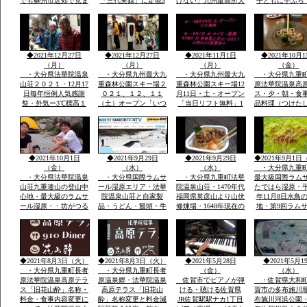
でも蘇州市近郊で見ま
「三代実録」に定観3
けない」九州最高所天
子ともに手ぶら
したカシャ・カシャと
年・861年真言寺十六
然温泉法華院温泉山荘
こども用レンタ
鳴くきます・・・黒い
坊一大霊場有・龍造寺
の冬１月ー３。ｃ
アサイズ用
カラス・九州の自宅庭
氏・鍋島氏の保護・祈
に遊びに来ています
年祭かけ参リ
◆2021年12月27日
◆2021年12月27日
◆2021年11月1日
◆2021年10月1
（月）
（月）
（月）
（金）
・大分県法華院温泉
・大分県九州最大九
・大分県九州最大九
・大分県九重
山荘２０２１・12月17
重森林公園スキー場２
重森林公園スキー場12
原法華院温泉高
日毎年恒例人気感謝
０２１、１２、１１
月11日・土・オープン
ス・夕・朝・食
祭・外気ー3℃標高１
（土）オープン「いつ
「当日リフト無料」1
品料理（つけた
３００ｍ級天然温泉有
きても雪がいつぱい」
月1日・土・ナイター
日本酒・焼酎・
全国から50数名山荘で
「大人も子供も体一つ
営業手ぶらでOKレン
DINER（九重
年忘れ爆笑感謝祭
で来場OK一流メーカ
タルウェア全サイズ用
ー）品数豊富宿
ーレンタルウェア４０
意
で1万円前後予
００セツト用意」
ダイナープライ
◆2021年10月1日
◆2021年9月29日
◆2021年9月29日
◆2021年9月1日
企業様合宿・研
（金）
（水）
（水）
・大分県九重
・大分県法華院温泉
・大分県国際ラムサ
・大分県九重町法華
最大級国際ラム
山荘九重連山の登山中
ール湿原エリア・法華
院温泉山荘・1470年代
たではら湿原・平
心地・最大級のラムサ
院温泉山荘と自家製
福岡県英彦山より山伏
年11月8日水鳥
ール湿原・・坊がつる
品・うどん・饅頭・牛
修煉場・1648年現在の
地・第9回ラム
九州最高所天然温泉登
丼・カレーその他菓子
観音堂安置の十一面観
湿原決定中間湿
山者に山をインタビュ
類・オリジナル専用お
音・不動明王・毘沙門
内最大級標高１
ウ
土産・すべて一味違
天・江戸時代武田藩の
から１２００ｍ
う・天然温泉とお酒・
祈願所・明治15年本
の野焼・地元ボ
国際ラムサール湿原坊
坊・支所は消失24代弘
アで環境維
◆2021年8月3日（火）
◆2021年8月3日（火）
◆2021年5月28日
◆2021年5月1
がつるでテン泊・畳に
蔵孟夫が山宿
・大分県九重町長者
・大分県九重町長者
（金）
（水）
原法華院温泉高原テラ
原温泉郷・法華院温泉
佐賀市でピアノが弾
・佐賀県大和
ス「旧花山酔」名称・
高原テラス「旧花山
ける・聴ける佐賀県
賀市の多布施川
料金・食事内容変更に
酔」名称変更と料金減
JR佐賀駅駅ナカ1丁目
布施川河浜公園・1