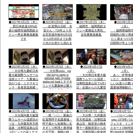
鉄ホテル」・素泊まり
総参加しゃもじ
ok・温泉入浴￥５０
出し練り歩きま
０・併設レストラン和
に踊り本舞台・
洋食１０００円から２
加で運営再開発
０００・登山・研修
バンの街で
◆2017年3月2日（木）
◆2023年6月9日（金）
◆2017年3月2日（木）
◆2023年5月1
会・合宿全国実績多数
西日本鉄道100%出
・佐賀県白石町・水
福岡市・福岡西鉄タ
（水）
資の福岡市福岡西鉄タ
堂さん・726年より天
クシー業務拡大男性、
・福岡県福岡市
クシー男女乗務員募集
台宗安福寺毎年6月3日
女性乗務員募集
回移民の祭り博
です
から8月30日までお祭
たく港まつり5月
り水がお堂から流れま
日昭和37年より
すお地蔵様が多数境内
市民の祭りに３
に顔つきがちがう飲む
内に踊り本舞台
とよくなる水です「体
民企業総参加こ
の調子が悪い人は飲ま
人も企業も約20
ないこと」
参加「しゃもじ
◆2023年5月3日（水）
◆2023年5月3日（水）
◆2023年4月17日
◆2023年4月1
を出し参加
・大分県九重町日本
・大分県ooita pre
（月）
（月）
/the kujyu range is
最大級国際ラムサール
・大分県日本最大級
あっ、伊勢海
national park /kyushu
湿原エリア・九重連山
国際ラムサール湿原・
いた!! 加唐島
azalea red leaafミヤマキ
坊がつる・ミヤマキリ
法華院温泉山荘で4月1
しいお造りの数
リシマ九重森林公園ス
シマ・長者原温泉郷・
日・全国からの九重登
護屋城博物館の
キー場名物毎年12月大
西日本有数の九重森林
山者の安全安泰を願い
の金お茶室」の
花火
公園スキー場・毎年12
開山祭と夜は九重町白
目、唐津城
月末の「天空の大花火
鳥神社の夜神楽の舞が
大会」２０００ｍ級の
奉納当日夜「日本100
冬の山々空に花火・・
名山」を達制したスズ
◆2023年4月7日（金）
◆2023年4月7日（金）
◆2023年4月7日（金）
◆2023年4月7日
キさんが拍手でした
・大分国内最大級国
・韓「ハン」家族の
・大分県・九州最高
・バルーンfesta
際ラムサール湿原坊が
佐賀県呼子名護屋城・
所天然温泉・法華院温
saga /1978年
つる・九州最高所天然
呼子港から加唐島に生
泉山荘・観音堂の御本
フェスタ イン
温泉・法華院温泉山荘
きずくり料理と唐津城
尊十一面観音堂から出
スタート1980年
5月ピンクの花ミヤマ
の天守郭・満開の桜・
発、法華院開山祭柴燈
野1984年佐賀開