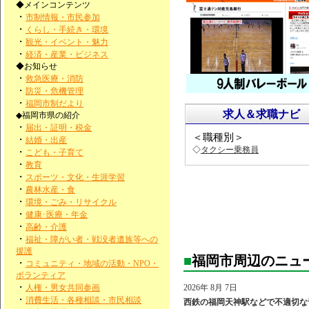
◆メインコンテンツ
・
市制情報・市民参加
・
くらし・手続き・環境
・
観光・イベント・魅力
・
経済・産業・ビジネス
◆お知らせ
・
救急医療・消防
・
防災・危機管理
・
福岡市制だより
求人＆求職ナビ
◆福岡市県の紹介
・
届出・証明・税金
＜職種別＞
・
結婚・出産
◇
タクシー乗務員
・
こども・子育て
・
教育
・
スポーツ・文化・生涯学習
・
農林水産・食
・
環境・ごみ・リサイクル
・
健康･医療・年金
・
高齢・介護
・
福祉・障がい者・戦没者遺族等への
援護
■
福岡市周辺のニュ
・
コミュニティ・地域の活動・NPO・
ボランティア
・
人権・男女共同参画
2026年 8月 7日
・
消費生活・各種相談・市民相談
西鉄の福岡天神駅などで不適切な音