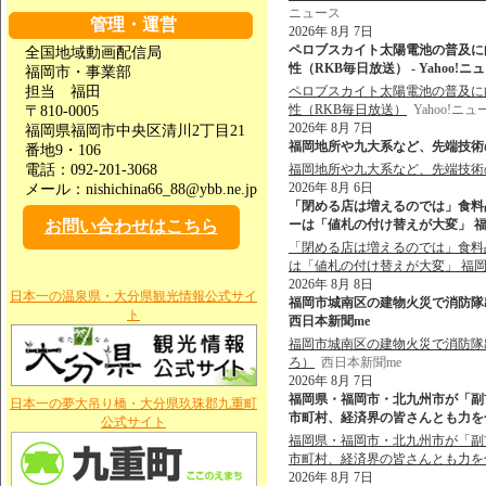
ニュース
管理・運営
2026年 8月 7日
ペロブスカイト太陽電池の普及に
全国地域動画配信局
性（RKB毎日放送） - Yahoo!ニ
福岡市・事業部
担当 福田
ペロブスカイト太陽電池の普及に
性（RKB毎日放送）
Yahoo!ニュ
〒810-0005
2026年 8月 7日
福岡県福岡市中央区清川2丁目21
福岡地所や九大系など、先端技術の
番地9・106
電話：092-201-3068
福岡地所や九大系など、先端技術
2026年 8月 6日
メール：nishichina66_88@ybb.ne.jp
「閉める店は増えるのでは」食料品
お問い合わせはこちら
ーは「値札の付け替えが大変」 福岡
「閉める店は増えるのでは」食料品
は「値札の付け替えが大変」 福
2026年 8月 8日
日本一の温泉県・大分県観光情報公式サイ
福岡市城南区の建物火災で消防隊出動
ト
西日本新聞me
福岡市城南区の建物火災で消防隊出
ろ）
西日本新聞me
2026年 8月 7日
福岡県・福岡市・北九州市が「副
日本一の夢大吊り橋・大分県玖珠郡九重町
市町村、経済界の皆さんとも力を合わ
公式サイト
福岡県・福岡市・北九州市が「副
市町村、経済界の皆さんとも力を
2026年 8月 7日