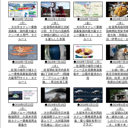
ごろ同地立てられ沖津
宮遥拝所「神宿る島」
沖ノ島ユネスコ世界遺
産構成資産郡島には最
新の宗像市みなとタク
◆2018年7月23日
◆2025年1月29日
◆2018年7月20日
◆2024年11月
シー1台常時待機
（月）
（水）
（金）
（水）
大分市タクシー乗務
佐賀県杵島郡江北町
大分市タクシー乗務
佐賀県高校同
員募集・国内最大級タ
小田 天子社の流鏑馬
員募集国内最大級タク
長崎県佐世保市
クシー求人専門・タク
と神様の露払いの工夫
シー募集サイト・タク
面大島・同期会
ルート
を凝らした衣装
ルート
泊・伊勢エビ・
みとスープを食
宿「港町」旅行
告・佐賀県から
西海市崎戸方面
を渡つて大島方
◆2018年7月10日
◆2024年7月16日
◆2018年7月9日（月）
◆2024年7月1
（火）
（火）
佐賀県小城市小城タ
（火）
佐賀小城市小城タク
佐賀県佐賀市内多布
クシー正社員乗務員募
・お祓い致し
シー乗務員募集国内最
施2丁目町10戸・3階建
集中・公園羊羹清水の
真言宗御室派稲
大級専門サイト・タク
て「アベニュー多布
滝
泉坊、住所：佐
ルート
施」・県立佐賀工業
島郡白石町辺田
高、県立北高近く・多
職 稲佐英明 t
布施橋バス停まで2
0954-65-2806 
分・インターネツト無
８０－２７１４
料・「室内小型ペツト
８４
飼育相談可 3000円
◆2018年6月25日
◆2024年6月10日
◆2018年5月21日
◆2024年6月1
up」2・3階別階段
（月）
（月）
（月）
（月）
西鉄グループ特典多
大分県武田市日本最
久留米市久留米西鉄
・佐賀縣白石
数福岡市・久留米市西
大級国際ラムサール湿
タクシー乗務員男女慕
水・縫衣の池・
鉄タクシー乗務員男女
原エリア・九州最高峰
集・乗り場保有率ﾄﾂﾌ
しのでぺツトボ
クラスﾟ
募集中
中岳連山・坊がつる12
「大」を数十本