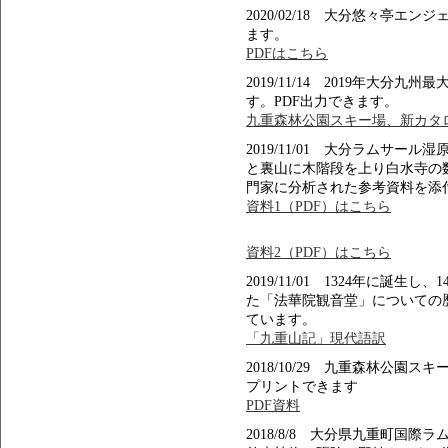
2020/02/18 大分悠々亭エ
ます。
PDFはこちら
2019/11/14 2019年大
す。PDF出力できます。
九重森林公園スキー場、新カタロ
2019/11/01 大分ラムサ
と裏山に木階段を上り白水寺の
門家に分析された参考資料を添
資料1（PDF）はこちら
資料2（PDF）はこちら
2019/11/01 1324年に誕
た「法華院観音堂」についての
ています。
「九重山記」現代語訳
2018/10/29 九重森林公
プリントできます
PDF資料
2018/8/8 大分県九重町国