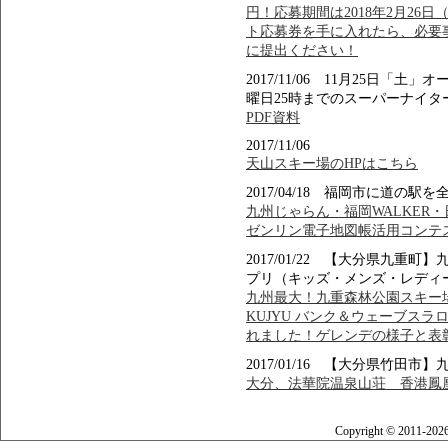
円！応募期間は2018年2月26
ト応募券を手に入れたら、必要
に提出ください！
2017/11/06 11月25日
曜日25時までのスーパーナイタ
PDF資料
2017/11/06
天山スキー場のHPはこちら
2017/04/18 福岡市に道の
九州じゃらん・福岡WALKER
ゼンリン電子地図帳活用コンテ
2017/01/22 【大分県九
プリ（キッズ・メンズ・レディ
九州最大！九重森林公園スキー場でFOR
KUJYU バンク＆ウェーブスラ
れました！ゲレンデの様子と表
2017/01/16 【大分県竹田
大分、法華院温泉山荘 香港鳳凰
Copyright © 2011-202