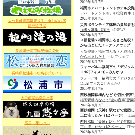
2026年 8月 7日
福岡市アパートメントホテル投資案件
アパートメントホテル投資案件（
2026年 8月 7日
大分県厳選高級豊後牛・食泊のお宿
災害ボランティア講座の参加者を募集 
龍門滝乃湯
加者を募集 福岡市
47NEWS
2026年 8月 7日
＜新登場＞福岡市ふるさと納税！
から出ました！ - クレアウェブ
長崎県松浦市観光物産協会
＜新登場＞福岡市ふるさと納税！
から出ました！
クレアウェブ
2026年 8月 7日
フォーバル---福岡市の「デジタル活用
11:02[フィスコ] - みんかぶ
長崎県松浦市市役所公式サイト
フォーバル---福岡市の「デジタル活用
11:02[フィスコ]
みんかぶ
2026年 8月 7日
西鉄福岡駅構内などで“謎の音声”原
大分筋湯温泉悠々亭
福岡駅構内などで“謎の音声”原因
2026年 8月 7日
西鉄福岡（天神）駅などで意図しな
正に流したか（1/2 ページ） - ITme
西鉄福岡（天神）駅などで意図しない
宿房・花しのぶ
正に流したか（1/2 ページ）
ITme
2026年 8月 7日