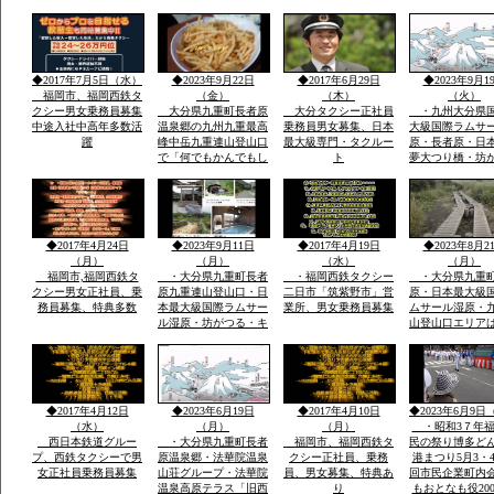
で神湊港から大島の関
者さんが担いで
連遺跡とお祭りに船で
地元漁師さんの
行き「神宿る島」宗
のせ神湊までそ
像・沖ノ島関連がユネ
ご神体を宗像大
スコ世界遺産に登録見
運び大島遥拝所
◆2017年7月5日（水）
◆2023年9月22日
◆2017年6月29日
◆2023年9月1
て聞いてビツクリです
お宿「まなべ」
福岡市、福岡西鉄タ
（金）
（木）
（火）
クシー男女乗務員募集
大分県九重町長者原
大分タクシー正社員
・九州大分県
中途入社中高年多数活
温泉郷の九州九重最高
乗務員男女募集、日本
大級国際ラムサ
躍
峰中岳九重連山登山口
最大級専門・タクルー
原・長者原・日
で「何でもかんでもし
ト
夢大つり橋・坊
やベラナイト」の報
九州最高所天然
告・温泉豊富なエリア
華院温泉山荘・
で開催報告地元民のジ
山九州最高峰中
ビエ料理・鹿・いのし
重連山・標高・
しのさしいれ恊力で大
「坊がつる賛歌
◆2017年4月24日
◆2023年9月11日
◆2017年4月19日
◆2023年8月2
変盛り上がりました
名な坊がつるキ
（月）
（月）
（水）
（月）
場
福岡市,福岡西鉄タ
・大分県九重町長者
・福岡西鉄タクシー
・大分県九重
クシー男女正社員、乗
原九重連山登山口・日
二日市「筑紫野市」営
原・日本最大級
務員募集、特典多数
本最大級国際ラムサー
業所、男女乗務員募集
ムサール湿原・
ル湿原・坊がつる・キ
山登山口エリア
ヤンプ場・最高峰中
坊がつる登山ル
岳・九重連山ミヤマキ
暮れ雨の滝ルー
リシマ開花。九州最高
ケ池ルート・法
所天然温泉・行く帰る
泉山荘の九州最
最低5時間前後・また
然温泉・九州最
◆2017年4月12日
◆2023年6月19日
◆2017年4月10日
◆2023年6月9日
行きたい法華院温泉山
重連山中岳ルー
（水）
（月）
（月）
・昭和3７年福
荘
西日本鉄道グルー
・大分県九重町長者
福岡市、福岡西鉄タ
民の祭り博多ど
プ、西鉄タクシーで男
原温泉郷・法華院温泉
クシー正社員、乗務
港まつり5月3・4
女正社員乗務員募集
山荘グループ・法華院
員、男女募集、特典あ
回市民企業町内
温泉高原テラス「旧西
り
もおとなも役20