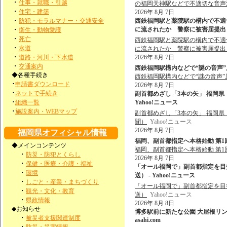
・
仕事・就職・引越
の福岡天神駅などで不適切な音声
・
住宅・建築
2026年 8月 7日
・
防犯・モラルマナー・交通安全
西鉄福岡駅と薬院駅の構内で不適
・
に流されたか 警察に被害届提出も
衛生・動物愛護
・
死亡
西鉄福岡駅と薬院駅の構内で不適
・
水道
に流されたか 警察に被害届提出
・
道路・河川・下水道
2026年 8月 7日
・
交通案内
西鉄福岡駅構内などで“謎の音声”原
◆各種手続き
西鉄福岡駅構内などで“謎の音声”
･
申請書ダウンロード
2026年 8月 7日
･
ネットで手続き
副首都めざし「3本の矢」 福岡県
･
組織一覧
Yahoo!ニュース
･
施設案内・WEBマップ
副首都めざし「3本の矢」 福岡
聞）
Yahoo!ニュース
2026年 8月 7日
福岡県オフィシャル情報
福岡、副首都指定へ本格始動 第1
◆メインコンテンツ
福岡、副首都指定へ本格始動 第
・
防災・防犯とくらし
2026年 8月 7日
・
保健・医療・介護・福祉
「オール福岡で」副首都指定を目
・
環境
送） - Yahoo!ニュース
・
しごと・産業・まちづくり
「オール福岡で」副首都指定を目
・
観光・文化・教育
送）
Yahoo!ニュース
・
県政情報
2026年 8月 8日
◆お知らせ
博多駅前に新たな公園 大屋根リン
・
被災者支援関連制度
asahi.com
・