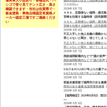
場実車大小型あり・各種型式・ハ
福岡市西区の火災で消防隊出動 野方
シゴで登り見てテント広さ・高さ
日本新聞me
2026年 8月 7日
確認できます・当社は佐賀県で・
ＡＮＡ、定期便ない福岡―鹿児島
板金塗装・車検点検認定有資格メ
宮崎を往復する臨時便（読売新聞オン
ーカー認定工場ですご連絡くださ
い
ＡＮＡ、定期便ない福岡―鹿児島
宮崎を往復する臨時便（読売新聞
2026年 8月 6日
不正入手した他人名義の通帳から現
罪じゃないと聞き、信じてしまった」 
不正入手した他人名義の通帳から現
罪じゃないと聞き、信じてしまっ
2026年 8月 7日
西鉄福岡駅構内などで“謎の音声”原
西鉄福岡駅構内などで“謎の音声”
2026年 8月 7日
SALT＆SUGAR17年ぶりの新ア
SALT＆SUGAR17年ぶりの新ア
2026年 8月 7日
窃盗未遂容疑で福岡市の女を逮捕 佐
岡市の女を逮捕 佐賀県警鳥栖署
2026年 8月 8日
【福岡検定】2026年8月8日 - 西
me
2026年 8月 6日