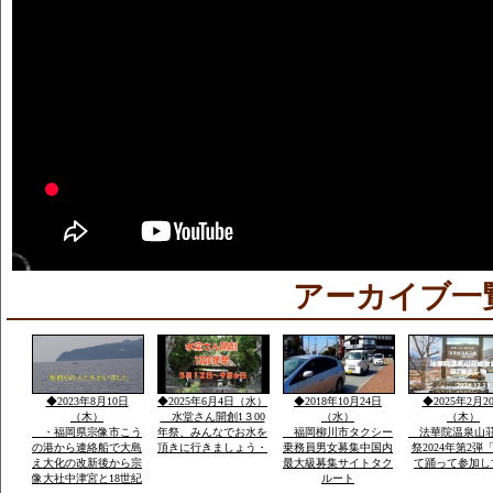
アーカイブ一
◆2023年8月10日
◆2025年6月4日（水）
◆2018年10月24日
◆2025年2月2
（木）
水堂さん開創1３00
（水）
（木）
・福岡県宗像市こう
年祭、みんなでお水を
福岡柳川市タクシー
法華院温泉山
の港から連絡船で大島
頂きに行きましょう・
乗務員男女募集中国内
祭2024年第2弾
え大化の改新後から宗
最大級募集サイトタク
て踊って参加し
像大社中津宮と18世紀
ルート