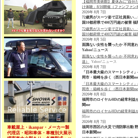
【福岡市美術館】夏休みに“自分
け体験」8/16開催（ファンファン
2026年 8月 7日
72歳男がスーツ姿で正社員装い…
国10都府県で400万円超の被害 福
72歳男がスーツ姿で正社員装い…
国10都府県で400万円超の被害 
2026年 8月 5日
面識ない女性を襲ったか 不同意わい
Yahoo!ニュース
面識ない女性を襲ったか 不同意わ
送）
Yahoo!ニュース
2026年 8月 7日
「日本最大級のスマートシティ」
岡市・箱崎を歩く（西日本新聞me） 
「日本最大級のスマートシティ」
岡市・箱崎を歩く（西日本新聞m
2026年 8月 8日
福岡市のロイヤルHDの経常利益が
聞me
福岡市のロイヤルHDの経常利益
聞me
2026年 8月 7日
福岡市西区の火災で消防隊出動 野方
車載屋上・ikanpar・メーカー製
日本新聞me
代理店・昭和車体・車種別大展示