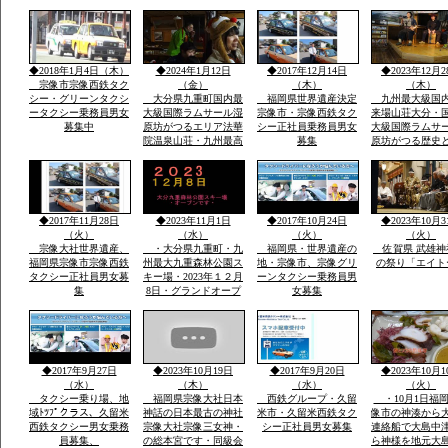
賀市大和町・０９０－
日・日・午後1
９０７７－５５３５・
伝統祭り実行・
大島まで
駐車あり家内安
他祈願火渡り参
ます近くに水汲
◆2018年1月4日（木）
◆2024年1月12日
◆2017年12月14日
◆2023年12月2
名な縫いの池水
宗像市宗像西鉄タク
（金）
（木）
（木）
シー・グリーンタクシ
大分県九重町国内最
福岡県世界遺産決定
九州最大級国
ータクシー乗務員男女
大級国際ラムサール湿
宗像市・宗像西鉄タク
来場山荘大分・
募集中
原坊がつるエリア法華
シー正社員乗務員男女
大級国際ラムサ
院温泉山荘・九州最高
募集
原坊がつる歴史
所天然温泉・屋外は
に囲まれ九州最
雪・雪・雪で12月23日
然温泉の法華院
恒例「感謝祭」全国か
荘の歌「法華院
ら参加・法華院温泉山
ましょう」12月2
荘の歌が社員から紹介
例・感謝祭でで
◆2017年11月28日
◆2023年11月1日
◆2017年10月24日
◆2023年10月3
されました
い歌です
（火）
（水）
（火）
（火）
宗像大社世界遺産、
・大分県九重町・九
福岡県・世界遺産の
佐賀県 武雄神
福岡県宗像市宗像西鉄
州最大九重森林公園ス
地・宗像市、宗像グリ
の祭り「エイト
タクシー正社員男女募
キー場・2023年１２月
ーンタクシー乗務員男
集
8日・グランドオープ
女募集
ン・体一つで来場ok・
こどもも親子でスキー
で遊べる・こども広場
「パパママと子供の専
用遊びの特大のげれん
◆2017年9月27日
◆2023年10月19日
◆2017年9月20日
◆2023年10月1
でスキー場完備」
（水）
（木）
（水）
（火）
タクシー乗り場、地
福岡県宗像大社日本
西鉄グループ・久留
・10月1日福
域ﾄﾂﾌﾟクラス、久留米
神話の日本最古の神社
米市・久留米西鉄タク
像市の神湊から
西鉄タクシー男女乗務
宗像大社宗像三女神・
シー正社員男女募集
連絡船で大島中
員募集、
の総本宮です・同級会
ら神様を地元大