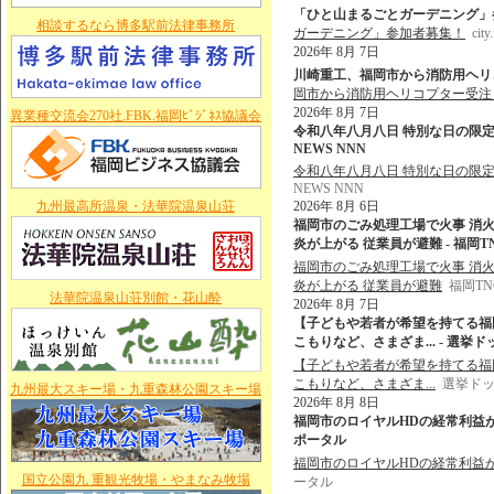
「ひと山まるごとガーデニング」参加者募集！
相談するなら博多駅前法律事務所
ガーデニング」参加者募集！
city
2026年 8月 7日
川崎重工、福岡市から消防用ヘリコプ
岡市から消防用ヘリコプター受注 
2026年 8月 7日
異業種交流会270社.FBK.福岡ﾋﾞｼﾞﾈｽ協議会
令和八年八月八日 特別な日の限定
NEWS NNN
令和八年八月八日 特別な日の限定
NEWS NNN
九州最高所温泉・法華院温泉山荘
2026年 8月 6日
福岡市のごみ処理工場で火事 消
炎が上がる 従業員が避難 - 福岡
福岡市のごみ処理工場で火事 消
炎が上がる 従業員が避難
福岡T
法華院温泉山荘別館・花山酔
2026年 8月 7日
【子どもや若者が希望を持てる福
こもりなど、さまざま... - 選挙
【子どもや若者が希望を持てる福
こもりなど、さまざま...
選挙ド
九州最大スキー場・九重森林公園スキー場
2026年 8月 8日
福岡市のロイヤルHDの経常利益が過
ポータル
福岡市のロイヤルHDの経常利益
国立公園九 重観光牧場・やまなみ牧場
ータル