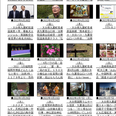
society that prot
日本一に2回一位「楽
つけおいしい「板長最
区民から清水池・おい
nature
天サイト全国版選定」
高」・ムツゴロウ・た
しい水の要件に適合・
今度は世界の8頭に選
いらぎ「貝柱」竹崎カ
地区はもちろん町内外
定されました英国航空
ニは追加で1杯￥３０
から水汲みが絶えませ
から
００円ぐらい・温泉は
ん
◆2022年6月28日
◆2022年6月24日
◆2022年6月23日
◆2022年6月2
温度が
（火）
（金）
（木）
（火）
VTS 01 1
・大分県九重町筋湯
・大分県九重町長者
・大分県九重町長者
温泉悠々帝・看板犬エ
原九重登山口前・法華
原温泉郷「熊本産交バ
ンジェル・英国航空主
院温泉山荘経営・法華
ス・大分バス・九重登
催世界の有名犬8頭に
院温泉高原テラス「弘
山口バス停前」「法華
選定「日本から初」英
蔵氏長男支配人」一泊
院温泉山荘グルー
国航空より日本政府観
素泊まり￥７０００円
プ・・法華院山荘高原
光局ロンドン事務所か
温泉￥５００レストラ
テラス「」一泊￥７０
ら連絡日本一は楽天サ
ンあり・
００「素泊まりok]・
https://chinanews.jp
イトで2回日本一選定
自家温泉￥５００・食
◆2022年5月27日
◆2022年5月9日（月）
◆2022年4月26日
◆2022年4月1
公式
英文そのまま提示
事１０００円から
（金）
・4月バラの花・花
（火）
（火）
・2022・5月福岡県
ことば・「愛・美」
・大分県九重町長者
・長崎県島原
福岡市博多どんたくみ
「花の女王」１５００
原4月山桜・湿原がき
町大三東「おお
なと祭り・治承3年・
０種位あり佐賀県の愛
れい九重登山口バス停
き」中国料理・
１１７９年より・市内
好家・花はもちろん枝
前に・セルパmont・
店「国道そばの
各所に「演舞台」が設
木葉全体・・イキイキ
bell 登山用品出店・
すぐ見える赤色
けられ「松ばやし」を
と葉も花もつやあり
法華院温泉高原テラス
中国風のお店・
起源として市民のお祭
食堂「９１０・・くじ
袋の本格的な中
り
ゅうdiner]で九重夢ポ
有名店で大学通
ークで食事
がら修業
◆2022年3月29日
◆2022年3月23日
◆2022年2月7日（月）
◆2022年2月7日
（火）
（水）
大分県国際ラムサー
・大分県九重
・かささぎ「かちが
・佐賀県杵島郡白石
ル湿原・九重連山坊が
園スキー場の一
らす」天然記念物・中
町辺田・山伏修火渡り
つる・「行く帰る5か
日親子で雪遊び
国の七夕伝説の鳥中国
行事・神仏習合神社
ら6時間歩いてしか行
ども広場拡充・