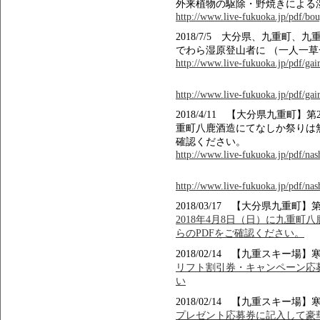
外来植物の駆除・野焼きによる
http://www.live-fukuoka.jp/pdf/bou
2018/7/5 大分県、九重町
でわら湿原登山者に （一人一
http://www.live-fukuoka.jp/pdf/gair
http://www.live-fukuoka.jp/pdf/gair
2018/4/11 【大分県九重町】
重町八鹿酒造にてなしか祭りは
確認ください。
http://www.live-fukuoka.jp/pdf/na
http://www.live-fukuoka.jp/pdf/na
2018/03/17 【大分県九重町
2018年4月8日（日）に九重町
らのPDFをご確認ください。
2018/02/14 【九重スキ
リフト割引券・キャンペーン応募
い
2018/02/14 【九重スキ
プレゼント応募券に記入して豪華賞品