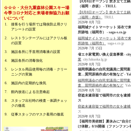
【8月8日オープン】炊き立て土
（福岡・赤坂） - TRILL
☆☆☆・大分九重森林公園スキー場
【8月8日オープン】炊き立て土
今季コロナ対応と来場者御協力お願
（福岡・赤坂）
TRILL
いについて
2026年 8月 7日
接客を行う場所では飛俟防止用クリ
福岡城ナイトマーケット 浴衣で来
アシートの設置
所跡地（福岡市） - saga-s.co.jp
レストランテーブルにはアクリル板
福岡城ナイトマーケット 浴衣で来
の設置
所跡地（福岡市）
saga-s.co.jp
2026年 7月 15日
施設各所に手首用消毒液の設置
省エネ家電買い換え促進事業 - city.fuk
業
city.fukuoka.lg.jp
施設各所の消毒強化
2026年 8月 7日
レンタル用品使用毎の消毒・クリー
福岡県議会の自民党議員に質問案
ニングの実施
査…質問原稿作成の有無など - Ya
福岡県議会の自民党議員に質問案
施設内の定期的な換気
査…質問原稿作成の有無など
Ya
2026年 8月 7日
館内放送による注意喚起
窃盗未遂容疑で福岡市の女を逮捕 佐
ス
スタッフ出社時の検査・体調チェッ
クの徹底
窃盗未遂容疑で福岡市の女を逮捕
ス
従事スタッフのマスク着用の徹底
2026年 8月 7日
【福岡市美術館】夏休みに“自分
け体験」8/16開催（ファンファン福岡