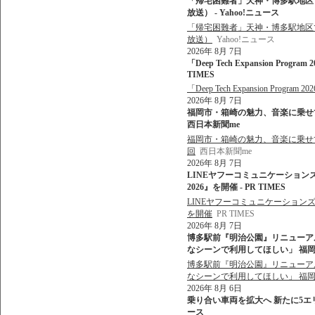
「帰宅困難者」天神・博多駅地区で最
放送） - Yahoo!ニュース
「帰宅困難者」天神・博多駅地区で最
放送）
Yahoo!ニュース
2026年 8月 7日
「Deep Tech Expansion Pr
TIMES
「Deep Tech Expansion Pr
2026年 8月 7日
福岡市・箱崎の魅力、音楽に乗せて 
西日本新聞me
福岡市・箱崎の魅力、音楽に乗せて
回
西日本新聞me
2026年 8月 7日
LINEヤフーコミュニケーション
2026』を開催 - PR TIMES
LINEヤフーコミュニケーションズ
を開催
PR TIMES
2026年 8月 7日
博多駅前『明治公園』リニューア
なシーンで利用してほしい」 福岡市 
博多駅前『明治公園』リニューア
なシーンで利用してほしい」 福
2026年 8月 6日
乗り合い車両を拡大へ 新たに5エリア
ース