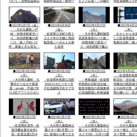
ついて・法華院温泉山
額新料金設定・館内一
ピアノ広場・・16歳か
年佐賀鍋島１０
荘館主・弘蔵より説
部改装を法華院温泉山
わいい女の子弾いてい
鍋島直正の別亭
明・パソコン可・
荘27代目荘主・弘蔵岳
ます椅子もあります弾
「多布施川河岬
hi/fiok/九重連山登山・
久より説明ご挨拶ご案
ける人応援求
園」トンボ王国
国内最大級のラムサー
内いたします・家族で
ル湿原エリアなど
レーズナブルで
◆2021年5月7日（金）
◆2021年4月30日
◆2021年4月27日
◆2021年4月2
・大分九重牧ノ戸
（金）
（火）
（木）
峠・JR熊本駅産交バ
佐賀県江北町小田１
・大分県九重町飯田
むかしから水
ス・JR別府駅亀の井
２００年の大楠と馬頭
高原長者原のバス旅・
した佐賀県遺産
バス・牧ノ戸峠バス
観音様シーボルトが来
JR熊本駅で産交バ
島郡白石町「縫
停・家族と犬も登る・
た名所
ス・JR別府駅で亀の
早朝日帰り九重連山コ
井バスで行く日本最大
ース
級ラムサール坊がつる
たではら湿原・ミヤマ
キリシマ九重連山法華
院温泉
◆2021年4月19日
◆2021年4月19日
◆2021年4月15日
◆2021年4月6日
（月）
（月）
（木）
・佐賀県杵島
・大分県九重町・九
佐賀県杵島郡江北町
・男島城跡・佐賀県
町須古・須古城
重坊がつるタデ原湿
2018/11/4/ビツキー天
杵島郡白石町須古城・
寺隆信の隠居城
原・noyaki・平成17年
子社流鏑馬子供ヤブサ
龍造寺隆信の居城東側
が1584年討死・
11.8日アフリカウガン
メ
の支城西側に杵島城連
周が継いだ・高
ダ第9回国際ラムサー
掲して防衛。須古城は
ｍ・外堀曲輪・
ル湿原にタデ原３８
鎮西屈指の堅城
２年天文年間から1
ha・坊がつる５３ha・
年築城
九重の自然をまのる会
◆2021年2月17日
◆2021年2月17日
◆2021年2月17日
◆2021年2月1
（水）
（水）
（水）
（水）
・佐賀県佐賀市・佐
・大分県九重森林公
・大分県九重森林公
・大分九重森
賀洋蘭会展示会年2
園スキー場1月雪いつ
園スキー場雪はライブ
スキー場土・日
回・佐賀玉屋2月14
ぱい各地から車でスキ
カメラOK・12月ー5度
ター営業・坊が