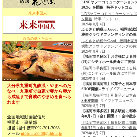
LINEヤフーコミュニケーション
2026』を開催 - 時事ドットコム
来来中国人
LINEヤフーコミュニケーションズ
を開催
時事ドットコム
2026年 8月 4日
ふるさと納税forGood、福岡
税型クラウドファンディングの募集を開始
渓流の味・たなべ
ふるさと納税forGood、福岡
税型クラウドファンディングの募
2026年 8月 7日
【福岡市早良区】お寺様による特
(月)にシティホール飯倉にて開催！
【福岡市早良区】お寺様による特
(月)にシティホール飯倉にて開催
2026年 8月 6日
【福岡県福岡市】和菓子と日本茶ブランド
大分県九重町九酔渓・やまべのた
SHOP開催 - ライブドアニュース
なべ・九重町で自家で卵から卵か
【福岡県福岡市】和菓子と日本茶ブランド
ら成魚まで育成のやまめを食べら
SHOP開催
ライブドアニュース
れます
2026年 8月 7日
【福岡市博多区】博多駅前に都市
年8月7日（金）開園！！空中散歩＆
全国地域動画配信局
福岡市・事業部
【福岡市博多区】博多駅前に都市
担当 福田 携帯092-201-3068
年8月7日（金）開園！！空中散
2026年 8月 7日
メール
nishichina66_88@ybb.ne.jp