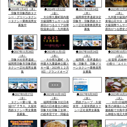
他祈願火渡り参
ます近くに水汲
◆2018年1月4日（木）
◆2024年1月12日
◆2017年12月14日
◆2023年12月2
名な縫いの池水
宗像市宗像西鉄タク
（金）
（木）
（木）
シー・グリーンタクシ
大分県九重町国内最
福岡県世界遺産決定
九州最大級国
ータクシー乗務員男女
大級国際ラムサール湿
宗像市・宗像西鉄タク
来場山荘大分・
募集中
原坊がつるエリア法華
シー正社員乗務員男女
大級国際ラムサ
院温泉山荘・九州最高
募集
原坊がつる歴史
所天然温泉・屋外は
に囲まれ九州最
雪・雪・雪で12月23日
然温泉の法華院
恒例「感謝祭」全国か
荘の歌「法華院
ら参加・法華院温泉山
ましょう」12月2
荘の歌が社員から紹介
例・感謝祭でで
◆2017年11月28日
◆2023年11月1日
◆2017年10月24日
◆2023年10月3
されました
い歌です
（火）
（水）
（火）
（火）
宗像大社世界遺産、
・大分県九重町・九
福岡県・世界遺産の
佐賀県 武雄神
福岡県宗像市宗像西鉄
州最大九重森林公園ス
地・宗像市、宗像グリ
の祭り「エイト
タクシー正社員男女募
キー場・2023年１２月
ーンタクシー乗務員男
集
8日・グランドオープ
女募集
ン・体一つで来場ok・
こどもも親子でスキー
で遊べる・こども広場
「パパママと子供の専
用遊びの特大のげれん
◆2017年9月27日
◆2023年10月19日
◆2017年9月20日
◆2023年10月1
でスキー場完備」
（水）
（木）
（水）
（火）
タクシー乗り場、地
福岡県宗像大社日本
西鉄グループ・久留
・10月1日福
域ﾄﾂﾌﾟクラス、久留米
神話の日本最古の神社
米市・久留米西鉄タク
像市の神湊から
西鉄タクシー男女乗務
宗像大社宗像三女神・
シー正社員男女募集
連絡船で大島中
員募集、
の総本宮です・同級会
ら神様を地元大
で神湊港から大島の関
者さんが担いで
連遺跡とお祭りに船で
地元漁師さんの
行き「神宿る島」宗
のせ神湊までそ