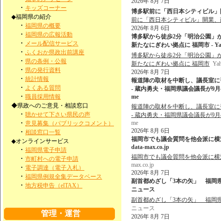
2026年 8月 7日
・
キッズコーナー
博多駅前に「西日本シティビル」開
◆福岡県の紹介
前に「西日本シティビル」開業、
・
福岡県の概要
2026年 8月 6日
・
福岡県の広報活動
博多駅から徒歩2分「明治公園」
・
メール配信サービス
新たなにぎわい拠点に 福岡市 - Ya
・
ふくおか県政出前講座
博多駅から徒歩2分「明治公園」
・
県の条例・公報
新たなにぎわい拠点に 福岡市
Ya
・
県の発行資料
2026年 8月 7日
・
統計情報
報道陣の取材を中断し、議長室に
・
よくある質問
- 蔵内勇夫・福岡県議会議長が9月の
・
職員採用情報
me
◆県政へのご意見・相談窓口
報道陣の取材を中断し、議長室に
・
聴かせて下さい県民の声
- 蔵内勇夫・福岡県議会議長が9月の
・
me
意見募集（パブリックコメント）
2026年 8月 6日
・
相談窓口一覧
福岡市でも議会質問を他会派に横流し
◆オンラインサービス
data-max.co.jp
・
福岡県電子申請
福岡市でも議会質問を他会派に横流し
・
市町村への電子申請
max.co.jp
・
電子調達（電子入札）
2026年 8月 7日
・
福岡県例規全集データベース
副首都めざし「3本の矢」 福岡県
・
地方税申告（elTAX）
ニュース
副首都めざし「3本の矢」 福岡
ニュース
管理・運営
2026年 8月 7日