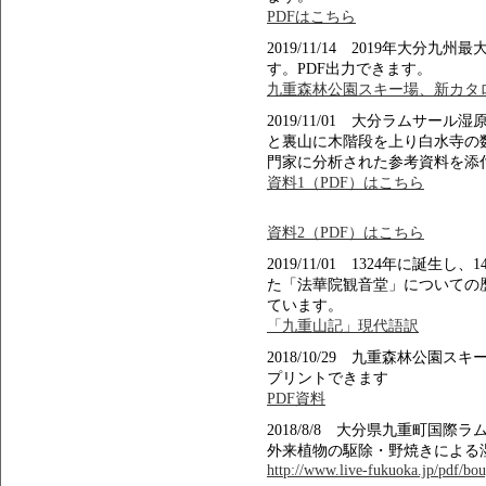
PDFはこちら
2019/11/14 2019年大
す。PDF出力できます。
九重森林公園スキー場、新カタロ
2019/11/01 大分ラムサ
と裏山に木階段を上り白水寺の
門家に分析された参考資料を添
資料1（PDF）はこちら
資料2（PDF）はこちら
2019/11/01 1324年に誕
た「法華院観音堂」についての
ています。
「九重山記」現代語訳
2018/10/29 九重森林公
プリントできます
PDF資料
2018/8/8 大分県九重町国
外来植物の駆除・野焼きによる
http://www.live-fukuoka.jp/pdf/bou