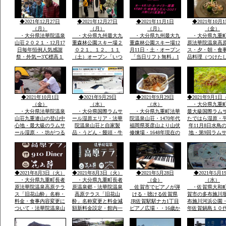
カラス・九州の自宅庭
氏・鍋島氏の保護・祈
に遊びに来ています
年祭かけ参リ
◆2021年12月27日
◆2021年12月27日
◆2021年11月1日
◆2021年10月1
（月）
（月）
（月）
（金）
・大分県法華院温泉
・大分県九州最大九
・大分県九州最大九
・大分県九重
山荘２０２１・12月17
重森林公園スキー場２
重森林公園スキー場12
原法華院温泉高
日毎年恒例人気感謝
０２１、１２、１１
月11日・土・オープン
ス・夕・朝・食
祭・外気ー3℃標高１
（土）オープン「いつ
「当日リフト無料」1
品料理（つけた
３００ｍ級天然温泉有
きても雪がいつぱい」
月1日・土・ナイター
日本酒・焼酎・
全国から50数名山荘で
「大人も子供も体一つ
営業手ぶらでOKレン
DINER（九重
年忘れ爆笑感謝祭
で来場OK一流メーカ
タルウェア全サイズ用
ー）品数豊富宿
ーレンタルウェア４０
意
で1万円前後予
００セツト用意」
ダイナープライ
◆2021年10月1日
◆2021年9月29日
◆2021年9月29日
◆2021年9月1日
企業様合宿・研
（金）
（水）
（水）
・大分県九重
・大分県法華院温泉
・大分県国際ラムサ
・大分県九重町法華
最大級国際ラム
山荘九重連山の登山中
ール湿原エリア・法華
院温泉山荘・1470年代
たではら湿原・平
心地・最大級のラムサ
院温泉山荘と自家製
福岡県英彦山より山伏
年11月8日水鳥
ール湿原・・坊がつる
品・うどん・饅頭・牛
修煉場・1648年現在の
地・第9回ラム
九州最高所天然温泉登
丼・カレーその他菓子
観音堂安置の十一面観
湿原決定中間湿
山者に山をインタビュ
類・オリジナル専用お
音・不動明王・毘沙門
内最大級標高１
ウ
土産・すべて一味違
天・江戸時代武田藩の
から１２００ｍ
う・天然温泉とお酒・
祈願所・明治15年本
の野焼・地元ボ
国際ラムサール湿原坊
坊・支所は消失24代弘
アで環境維
◆2021年8月3日（火）
◆2021年8月3日（火）
◆2021年5月28日
◆2021年5月1
がつるでテン泊・畳に
蔵孟夫が山宿
・大分県九重町長者
・大分県九重町長者
（金）
（水）
原法華院温泉高原テラ
原温泉郷・法華院温泉
佐賀市でピアノが弾
・佐賀県大和
ス「旧花山酔」名称・
高原テラス「旧花山
ける・聴ける佐賀県
賀市の多布施川
料金・食事内容変更に
酔」名称変更と料金減
JR佐賀駅駅ナカ1丁目
布施川河浜公園・1
ついて・法華院温泉山
額新料金設定・館内一
ピアノ広場・・16歳か
年佐賀鍋島１０
荘館主・弘蔵より説
部改装を法華院温泉山
わいい女の子弾いてい
鍋島直正の別亭
明・パソコン可・
荘27代目荘主・弘蔵岳
ます椅子もあります弾
「多布施川河岬