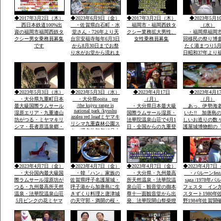
洋食１０００円から２
加で運営再開発
０００・登山・研修
バンの街で
◆2017年3月2日（木）
◆2023年6月9日（金）
◆2017年3月2日（木）
◆2023年5月1
会・合宿全国実績多数
西日本鉄道100%出
・佐賀県白石町・水
福岡市・福岡西鉄タ
（水）
資の福岡市福岡西鉄タ
堂さん・726年より天
クシー業務拡大男性、
・福岡県福岡市
クシー男女乗務員募集
台宗安福寺毎年6月3日
女性乗務員募集
回移民の祭り博
です
から8月30日までお祭
たく港まつり5月
り水がお堂から流れま
日昭和37年より
すお地蔵様が多数境内
市民の祭りに３
に顔つきがちがう飲む
内に踊り本舞台
とよくなる水です「体
民企業総参加こ
の調子が悪い人は飲ま
人も企業も約20
ないこと」
参加「しゃもじ
◆2023年5月3日（水）
◆2023年5月3日（水）
◆2023年4月17日
◆2023年4月1
を出し参加
・大分県九重町日本
・大分県ooita pre
（月）
（月）
/the kujyu range is
最大級国際ラムサール
・大分県日本最大級
あっ、伊勢海
national park /kyushu
湿原エリア・九重連山
国際ラムサール湿原・
いた!! 加唐島
azalea red leaafミヤマキ
坊がつる・ミヤマキリ
法華院温泉山荘で4月1
しいお造りの数
リシマ九重森林公園ス
シマ・長者原温泉郷・
日・全国からの九重登
護屋城博物館の
キー場名物毎年12月大
西日本有数の九重森林
山者の安全安泰を願い
の金お茶室」の
花火
公園スキー場・毎年12
開山祭と夜は九重町白
目、唐津城
月末の「天空の大花火
鳥神社の夜神楽の舞が
大会」２０００ｍ級の
奉納当日夜「日本100
冬の山々空に花火・・
名山」を達制したスズ
◆2023年4月7日（金）
◆2023年4月7日（金）
◆2023年4月7日（金）
◆2023年4月7日
キさんが拍手でした
・大分国内最大級国
・韓「ハン」家族の
・大分県・九州最高
・バルーンfesta
際ラムサール湿原坊が
佐賀県呼子名護屋城・
所天然温泉・法華院温
saga /1978年
つる・九州最高所天然
呼子港から加唐島に生
泉山荘・観音堂の御本
フェスタ イン
温泉・法華院温泉山荘
きずくり料理と唐津城
尊十一面観音堂から出
スタート1980年
5月ピンクの花ミヤマ
の天守郭・満開の桜・
発、法華院開山祭柴燈
野1984年佐賀開
キリシマ最高峰九重連
と虹の松原海岸歩き・
護摩法要が執り行われ
ルーンフェスタ
山赤ピンク色に染ま
お刺身は・伊勢エビ・
ました全国からの登山
1984年世界