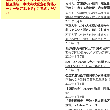
ＡＮＡ、定期便ない福岡―鹿児島
板金塗装・車検点検認定有資格メ
宮崎を往復する臨時便（読売新聞オン
ーカー認定工場ですご連絡くださ
い
ＡＮＡ、定期便ない福岡―鹿児島
宮崎を往復する臨時便（読売新聞
2026年 8月 6日
不正入手した他人名義の通帳から現
罪じゃないと聞き、信じてしまった」 
不正入手した他人名義の通帳から現
罪じゃないと聞き、信じてしまっ
2026年 8月 7日
西鉄福岡駅構内などで“謎の音声”原
西鉄福岡駅構内などで“謎の音声”
2026年 8月 7日
SALT＆SUGAR17年ぶりの新ア
SALT＆SUGAR17年ぶりの新ア
2026年 8月 7日
窃盗未遂容疑で福岡市の女を逮捕 佐
岡市の女を逮捕 佐賀県警鳥栖署
2026年 8月 8日
【福岡検定】2026年8月8日 - 西
me
2026年 8月 6日
「帰宅困難者」天神・博多駅地区で最
放送） - Yahoo!ニュース