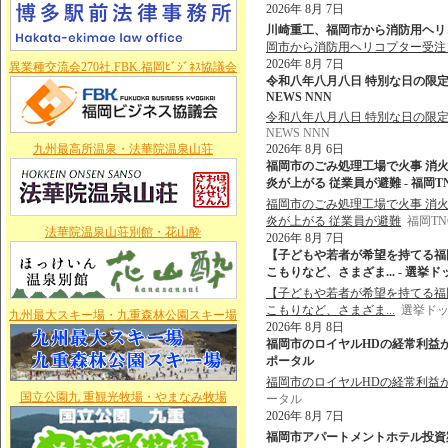
2026年 8月 7日
川崎重工、福岡市から消防用ヘリコプ
岡市から消防用ヘリコプター受注 
2026年 8月 7日
異業種交流会270社.FBK.福岡ﾋﾞｼﾞﾈｽ協議会
令和八年八月八日 特別な日の限定
NEWS NNN
令和八年八月八日 特別な日の限定
NEWS NNN
九州最高所温泉・法華院温泉山荘
2026年 8月 6日
福岡市のごみ処理工場で火事 消
炎が上がる 従業員が避難 - 福岡
福岡市のごみ処理工場で火事 消
炎が上がる 従業員が避難
福岡T
法華院温泉山荘別館・花山酔
2026年 8月 7日
【子どもや若者が希望を持てる福
こもりなど、さまざま... - 選挙
【子どもや若者が希望を持てる福
こもりなど、さまざま...
選挙ド
九州最大スキー場・九重森林公園スキー場
2026年 8月 8日
福岡市のロイヤルHDの経常利益が過
ポータル
福岡市のロイヤルHDの経常利益
国立公園九 重観光牧場・やまなみ牧場
ータル
2026年 8月 7日
福岡市アパートメントホテル投資案件