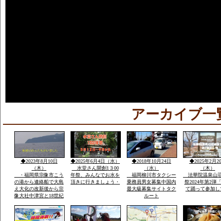
アーカイブ一
◆2023年8月10日
◆2025年6月4日（水）
◆2018年10月24日
◆2025年2月2
（木）
水堂さん開創1３00
（水）
（木）
・福岡県宗像市こう
年祭、みんなでお水を
福岡柳川市タクシー
法華院温泉山
の港から連絡船で大島
頂きに行きましょう・
乗務員男女募集中国内
祭2024年第2弾
え大化の改新後から宗
最大級募集サイトタク
て踊って参加し
像大社中津宮と18世紀
ルート
ごろ同地立てられ沖津
宮遥拝所「神宿る島」
沖ノ島ユネスコ世界遺