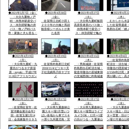
hi/fiok/九重連山登山・
久より説明ご挨拶ご案
ける人応援求
園」トンボ王国
国内最大級のラムサー
内いたします・家族で
ル湿原エリアなど
レーズナブルで
◆2021年5月7日（金）
◆2021年4月30日
◆2021年4月27日
◆2021年4月2
・大分九重牧ノ戸
（金）
（火）
（木）
峠・JR熊本駅産交バ
佐賀県江北町小田１
・大分県九重町飯田
むかしから水
ス・JR別府駅亀の井
２００年の大楠と馬頭
高原長者原のバス旅・
した佐賀県遺産
バス・牧ノ戸峠バス
観音様シーボルトが来
JR熊本駅で産交バ
島郡白石町「縫
停・家族と犬も登る・
た名所
ス・JR別府駅で亀の
早朝日帰り九重連山コ
井バスで行く日本最大
ース
級ラムサール坊がつる
たではら湿原・ミヤマ
キリシマ九重連山法華
院温泉
◆2021年4月19日
◆2021年4月19日
◆2021年4月15日
◆2021年4月6日
（月）
（月）
（木）
・佐賀県杵島
・大分県九重町・九
佐賀県杵島郡江北町
・男島城跡・佐賀県
町須古・須古城
重坊がつるタデ原湿
2018/11/4/ビツキー天
杵島郡白石町須古城・
寺隆信の隠居城
原・noyaki・平成17年
子社流鏑馬子供ヤブサ
龍造寺隆信の居城東側
が1584年討死・
11.8日アフリカウガン
メ
の支城西側に杵島城連
周が継いだ・高
ダ第9回国際ラムサー
掲して防衛。須古城は
ｍ・外堀曲輪・
ル湿原にタデ原３８
鎮西屈指の堅城
２年天文年間から1
ha・坊がつる５３ha・
年築城
九重の自然をまのる会
◆2021年2月17日
◆2021年2月17日
◆2021年2月17日
◆2021年2月1
（水）
（水）
（水）
（水）
・佐賀県佐賀市・佐
・大分県九重森林公
・大分県九重森林公
・大分九重森
賀洋蘭会展示会年2
園スキー場1月雪いつ
園スキー場雪はライブ
スキー場土・日
回・佐賀玉屋2月14
ぱい各地から車でスキ
カメラOK・12月ー5度
ター営業・坊が
日・会員募集中０９５
ー滑り九州鹿児島・宮
の坊がつる・九重連山
ン場12月連山は
２－６０－１３６２・
崎・山口・福岡の各県
の名峰・法華院温泉山
５。硫黄山1580
大島・栽培管理など
から・レンタルウェア
荘九州最高所１３０３
山１９９５・１