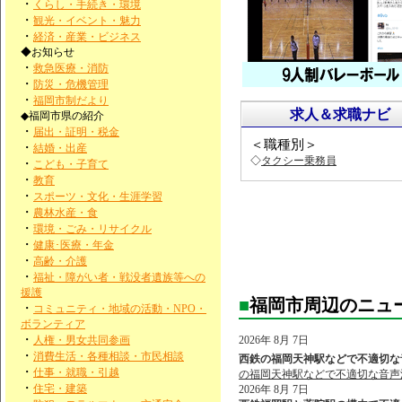
・
くらし・手続き・環境
・
観光・イベント・魅力
・
経済・産業・ビジネス
◆お知らせ
・
救急医療・消防
・
防災・危機管理
・
福岡市制だより
求人＆求職ナビ
◆福岡市県の紹介
・
届出・証明・税金
＜職種別＞
・
結婚・出産
◇
タクシー乗務員
・
こども・子育て
・
教育
・
スポーツ・文化・生涯学習
・
農林水産・食
・
環境・ごみ・リサイクル
・
健康･医療・年金
・
高齢・介護
・
福祉・障がい者・戦没者遺族等への
援護
■
福岡市周辺のニュ
・
コミュニティ・地域の活動・NPO・
ボランティア
・
人権・男女共同参画
2026年 8月 7日
・
消費生活・各種相談・市民相談
西鉄の福岡天神駅などで不適切な音
・
仕事・就職・引越
の福岡天神駅などで不適切な音声
・
住宅・建築
2026年 8月 7日