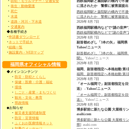
・
防犯・モラルマナー・交通安全
西鉄福岡駅と薬院駅の構内で不適
・
に流されたか 警察に被害届提出も
衛生・動物愛護
・
死亡
西鉄福岡駅と薬院駅の構内で不適
・
水道
に流されたか 警察に被害届提出
・
道路・河川・下水道
2026年 8月 7日
・
交通案内
西鉄福岡駅構内などで“謎の音声”原
◆各種手続き
西鉄福岡駅構内などで“謎の音声”
･
申請書ダウンロード
2026年 8月 7日
･
ネットで手続き
副首都めざし「3本の矢」 福岡県
･
組織一覧
Yahoo!ニュース
･
施設案内・WEBマップ
副首都めざし「3本の矢」 福岡
聞）
Yahoo!ニュース
2026年 8月 7日
福岡県オフィシャル情報
福岡、副首都指定へ本格始動 第1
◆メインコンテンツ
福岡、副首都指定へ本格始動 第
・
防災・防犯とくらし
2026年 8月 7日
・
保健・医療・介護・福祉
「オール福岡で」副首都指定を目
・
環境
送） - Yahoo!ニュース
・
しごと・産業・まちづくり
「オール福岡で」副首都指定を目
・
観光・文化・教育
送）
Yahoo!ニュース
・
県政情報
2026年 8月 8日
◆お知らせ
博多駅前に新たな公園 大屋根リン
・
被災者支援関連制度
asahi.com
・
防災・災害情報
博多駅前に新たな公園 大屋根リン
・
ふくおか医療情報ネット
県]
asahi.com
・
知事のメッセージ