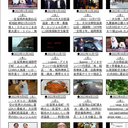
る・九重森林公園スキ
ヒラメ・鯛・アワビ・
者の無事安寧を祈願す
ー場ママと遊べる子供
海老・身が動いた刺
る天気よく多数参加さ
専用広場・名物天空の
身・焼き物・おいしか
れました
◆2023年1月18日
◆2023年1月10日
◆2022年12月28日
◆2022年12月2
花火
つた
（水）
（火）
（水）
（水）
・佐賀県杵島郡白石
・22年12月大分筋湯
・2022・12月17日
・大分県・九
町稲佐神社1月22日午
温泉・悠々帝・看板
「土」大分法華院温泉
九重森林公園ス
後１：００よりごま法
犬・エンジェル日本一
山荘・感謝祭・1470年
12月10日オープ
要火渡り・トイレ・無
に2回英国航空主催世
「文明２年」福岡県英
キー場はweb カメ
料大駐車場あり・・・
界有名犬8頭に選定・
彦山より入山27代目
時間ズーム付きo
大分県九重森林公園ス
「日本初」・ｈｔｔｐ
「現」弘蔵岳久・自然
岡市からスキー
キー場・日本一夢大吊
ｓ://chinanews.jp・中
を守り・九州最高所天
バスＯＫ・JR
橋・ラムサール湿原坊
国経済新聞web版日本
然温泉・場内には観音
豊後森駅前・高
がつる・九州最高所天
語有料配信無料多数掲
堂も・国立公園ラムサ
インターバス停
◆2022年11月24日
◆2022年11月7日
◆2022年11月7日
◆2022年10月1
然温泉法華院
載
ール湿原内
す
（木）
（月）
（月）
（火）
・佐賀県東松浦郡呼
・i-canper・アイキ
・Ikanper・アイキヤ
・大分県筋湯
子町「よぶこ町」・人
ヤンパー佐賀県代理
ンパー代理店「有」昭
悠々帝看板犬エ
口5805人漁港・いか・
店・「有」昭和車体工
和車体工業・自動車板
ル英国航空主催
朝市道リ「日本三大朝
業・徳永・携帯０９０
金塗装デイラー指定工
の犬8頭に選定
市」映画・男はつらい
－２０８６－２８５
場・大展示場軽から
に2回「楽天サ
よ映画寅次郎子守歌撮
８・展示場に軽・普・
普・大型車実車・テン
選定・日本政府
影場所・綱引き・近く
大型車にキヤンパー商
ト実商品大展示展示場
ロンドン事務所
に名護屋城・豊臣秀
品実装展示アルミハシ
有・説明等あれば?携
で通知・日本語
吉・１００名城選定・
ゴで登り見て・広さ寝
帯090-2086-2858・徳
世界の8頭が大
◆2022年9月6日（火）
◆2022年8月22日
◆2022年8月22日
◆2022年8月1
柱状節理玄武岩
てみてOK
永
誕生です
・イギリス「英国航
（月）
（月）
（水）
空が世界の犬8頭に選
・佐賀県太良町・竹
・佐賀県白石町湧き
・japan 大
ばれた看板犬」大分県
崎カニ・佐賀牛・太良
水・縫ノ池・800年の
kokonoetown・ra
九重町筋湯温泉・悠々
観光ホテルおいしい海
歴史厳島神社「弁財
wet land/tadeha
帝の白いエンジェルが
岸温泉・・・料理の味
天・１７８６健立」地
alpine plant・
society that prot
日本一に2回一位「楽
つけおいしい「板長最
区民から清水池・おい
nature
天サイト全国版選定」
高」・ムツゴロウ・た
しい水の要件に適合・