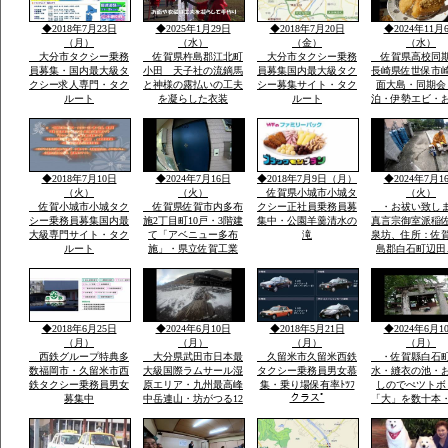
産構成資産郡島には最
新の宗像市みなとタク
◆2018年7月23日
◆2025年1月29日
◆2018年7月20日
◆2024年11月
シー1台常時待機
（月）
（水）
（金）
（水）
大分市タクシー乗務
佐賀県杵島郡江北町
大分市タクシー乗務
佐賀県高校同
員募集・国内最大級タ
小田 天子社の流鏑馬
員募集国内最大級タク
長崎県佐世保市
クシー求人専門・タク
と神様の露払いの工夫
シー募集サイト・タク
面大島・同期会
ルート
を凝らした衣装
ルート
泊・伊勢エビ・
みとスープを食
宿「港町」旅行
告・佐賀県から
西海市崎戸方面
を渡つて大島方
◆2018年7月10日
◆2024年7月16日
◆2018年7月9日（月）
◆2024年7月1
（火）
（火）
佐賀県小城市小城タ
（火）
佐賀小城市小城タク
佐賀県佐賀市内多布
クシー正社員乗務員募
・お祓い致し
シー乗務員募集国内最
施2丁目町10戸・3階建
集中・公園羊羹清水の
真言宗御室派稲
大級専門サイト・タク
て「アベニュー多布
滝
泉坊、住所：佐
ルート
施」・県立佐賀工業
島郡白石町辺田
高、県立北高近く・多
職 稲佐英明 t
布施橋バス停まで2
0954-65-2806 
分・インターネツト無
８０－２７１４
料・「室内小型ペツト
８４
飼育相談可 3000円
◆2018年6月25日
◆2024年6月10日
◆2018年5月21日
◆2024年6月1
up」2・3階別階段
（月）
（月）
（月）
（月）
西鉄グループ特典多
大分県武田市日本最
久留米市久留米西鉄
・佐賀縣白石
数福岡市・久留米市西
大級国際ラムサール湿
タクシー乗務員男女慕
水・縫衣の池・
鉄タクシー乗務員男女
原エリア・九州最高峰
集・乗り場保有率ﾄﾂﾌ
しのでぺツトボ
クラスﾟ
募集中
中岳連山・坊がつる12
「大」を数十本
月冬期-4度・冬の法華
おいしい自分の
院温泉山荘・山頂の
う魔法の水だそ
峰々は白い雪と樹氷に
す・白石平野の