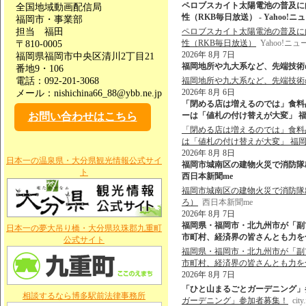
ペロブスカイト太陽電池の普及に
全国地域動画配信局
性（RKB毎日放送） - Yahoo!ニ
福岡市・事業部
担当 福田
ペロブスカイト太陽電池の普及に
性（RKB毎日放送）
Yahoo!ニュ
〒810-0005
2026年 8月 7日
福岡県福岡市中央区清川2丁目21
福岡地所や九大系など、先端技術の
番地9・106
電話：092-201-3068
福岡地所や九大系など、先端技術
2026年 8月 6日
メール：nishichina66_88@ybb.ne.jp
「閉める店は増えるのでは」食料品
お問い合わせはこちら
ーは「値札の付け替えが大変」 福岡
「閉める店は増えるのでは」食料品
は「値札の付け替えが大変」 福
2026年 8月 8日
日本一の温泉県・大分県観光情報公式サイ
福岡市城南区の建物火災で消防隊出動
ト
西日本新聞me
福岡市城南区の建物火災で消防隊出
ろ）
西日本新聞me
2026年 8月 7日
福岡県・福岡市・北九州市が「副
日本一の夢大吊り橋・大分県玖珠郡九重町
市町村、経済界の皆さんとも力を合わ
公式サイト
福岡県・福岡市・北九州市が「副
市町村、経済界の皆さんとも力を
2026年 8月 7日
「ひと山まるごとガーデニング」参加者募集！
相談するなら博多駅前法律事務所
ガーデニング」参加者募集！
city