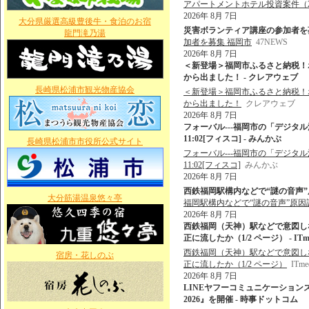
アパートメントホテル投資案件（
2026年 8月 7日
大分県厳選高級豊後牛・食泊のお宿
災害ボランティア講座の参加者を募集 
龍門滝乃湯
加者を募集 福岡市
47NEWS
2026年 8月 7日
＜新登場＞福岡市ふるさと納税！
から出ました！ - クレアウェブ
長崎県松浦市観光物産協会
＜新登場＞福岡市ふるさと納税！
から出ました！
クレアウェブ
2026年 8月 7日
フォーバル---福岡市の「デジタル活用
11:02[フィスコ] - みんかぶ
長崎県松浦市市役所公式サイト
フォーバル---福岡市の「デジタル活用
11:02[フィスコ]
みんかぶ
2026年 8月 7日
西鉄福岡駅構内などで“謎の音声”原
大分筋湯温泉悠々亭
福岡駅構内などで“謎の音声”原因
2026年 8月 7日
西鉄福岡（天神）駅などで意図しな
正に流したか（1/2 ページ） - ITme
西鉄福岡（天神）駅などで意図しない
宿房・花しのぶ
正に流したか（1/2 ページ）
ITme
2026年 8月 7日
LINEヤフーコミュニケーション
2026』を開催 - 時事ドットコム