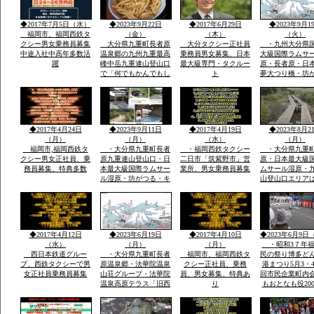
像・沖ノ島関連がユネ
ご神体を宗像大
スコ世界遺産に登録見
運び大島遥拝所
◆2017年7月5日（水）
◆2023年9月22日
◆2017年6月29日
◆2023年9月1
て聞いてビツクリです
お宿「まなべ」
福岡市、福岡西鉄タ
（金）
（木）
（火）
クシー男女乗務員募集
大分県九重町長者原
大分タクシー正社員
・九州大分県
中途入社中高年多数活
温泉郷の九州九重最高
乗務員男女募集、日本
大級国際ラムサ
躍
峰中岳九重連山登山口
最大級専門・タクルー
原・長者原・日
で「何でもかんでもし
ト
夢大つり橋・坊
やベラナイト」の報
九州最高所天然
告・温泉豊富なエリア
華院温泉山荘・
で開催報告地元民のジ
山九州最高峰中
ビエ料理・鹿・いのし
重連山・標高・
しのさしいれ恊力で大
「坊がつる賛歌
◆2017年4月24日
◆2023年9月11日
◆2017年4月19日
◆2023年8月2
変盛り上がりました
名な坊がつるキ
（月）
（月）
（水）
（月）
場
福岡市,福岡西鉄タ
・大分県九重町長者
・福岡西鉄タクシー
・大分県九重
クシー男女正社員、乗
原九重連山登山口・日
二日市「筑紫野市」営
原・日本最大級
務員募集、特典多数
本最大級国際ラムサー
業所、男女乗務員募集
ムサール湿原・
ル湿原・坊がつる・キ
山登山口エリア
ヤンプ場・最高峰中
坊がつる登山ル
岳・九重連山ミヤマキ
暮れ雨の滝ルー
リシマ開花。九州最高
ケ池ルート・法
所天然温泉・行く帰る
泉山荘の九州最
最低5時間前後・また
然温泉・九州最
◆2017年4月12日
◆2023年6月19日
◆2017年4月10日
◆2023年6月9日
行きたい法華院温泉山
重連山中岳ルー
（水）
（月）
（月）
・昭和3７年福
荘
西日本鉄道グルー
・大分県九重町長者
福岡市、福岡西鉄タ
民の祭り博多ど
プ、西鉄タクシーで男
原温泉郷・法華院温泉
クシー正社員、乗務
港まつり5月3・4
女正社員乗務員募集
山荘グループ・法華院
員、男女募集、特典あ
回市民企業町内
温泉高原テラス「旧西
り
もおとなも役20
鉄ホテル」・素泊まり
総参加しゃもじ
ok・温泉入浴￥５０
出し練り歩きま
０・併設レストラン和
に踊り本舞台・