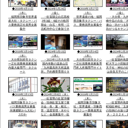
なり春・夏とは別の山
玉ねぎ畑と近く
と自然が表現され気持
水堂さん・須古
◆2018年4月11日
◆2024年5月24日
◆2018年3月27日
◆2024年5月2
ち良さです
稲佐神社妻山神
（水）
（金）
（火）
（金）
ります
福岡県宗像市世界遺
・佐賀縣立白石高校
世界遺産の地・福岡
・大分県・九
産大社・タクシー・バ
3年3組・4組その他同
県宗像市タクシー・バ
峰中岳の久住「
ス乗務員正社員男女募
期会・白石・有明・江
ス、乗務員男女募集中
連山・坊がつる
集中
北町内中心で参加でき
坊がつるキヤン
る人で杵島郡江北町で
九州最高所天然
久しぶりで開催・全国
法華院温泉山荘
で有名優良な玉ねぎ・
ピンクの花で有
蓮根・佐賀米の産地六
ヤマキリシマ・
角川が流れ自然に恵ま
歴史などで日本
◆2018年3月14日
◆2024年3月13日
◆2018年3月14日
◆2024年2月2
れた町で過ごした場所
数有名な法華院
（水）
（水）
（水）
（木）
荘
大分県別府市タクシ
・2023年12月大分県
大分県日田市タクシ
・佐賀縣杵島
ー正社員乗務員募集国
国内有数の温泉山荘
ー正社員乗務員募集専
町大字上小田観
内最大級専門・タクル
「九州最高所天然温泉
門求人求職専門サイト
天子社・神社の
ート
所」予約携帯専用０９
は奈良天平のこ
０－４９８０ー２８１
世紀社殿を健立
０のみ・雪が白い別の
穣天子社は天皇
山々・坊がつるの景
天子表現大木数
色・ー4度・空気がお
楠木が多数・以
いしい星がきれい１３
間を通じて屋台
◆2018年2月13日
◆2024年2月8日（木）
◆2018年1月25日
◆2024年1月1
００ｍ級天然温泉最高
り・流鏑馬神事
（火）
・佐賀県の佐賀洋欄
（木）
（木）
福岡宗像市タクシー
会・恒例佐賀玉屋で展
福岡宗像市宗像大
・佐賀県杵島
バス乗務員男女募集
示会・色・葉・根元・
社・世界遺産・宗像西
町稲佐神社「玉
JR東郷駅から大社バ
苔・温度管理・水やり
鉄タクシー乗務員男女
の恒例の火振り
スｾﾝﾀｰ
など・会員募集中・佐
募集中
き・２０２４．1
賀市大和町・０９０－
日・日・午後1
９０７７－５５３５・
伝統祭り実行・
大島まで
駐車あり家内安