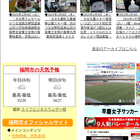
一流メーカー用意
ｍ天然温泉
257年ぶり噴火
りできる法華院
1470年入山・白
◆2021年2月9日（火）
◆2021年2月4日（木）
◆2021年2月4日（木）
◆2021年2月4日
山伏修練場
・大分県ラムサール
・大分九重町九重森
大分九重スキー場雪
・2021年1月
がつる湿原法華院温泉
林公園スキー場・坊が
いつぱいコロナ対応営
ぱい・3蜜・dista
山荘12月恒例感謝祭全
つる法華院温泉山荘の
業中体温37.5度以上は
消毒・マスク・
国男女栄養士女将の食
栄養士女将の食事九州
注意・１５０ｍのエス
広場スノーエス
事味最高・空気はおい
最高所温泉１３０３
カレイター増設家族・
ター１５０ｍ便
しい・景色は九重連山
ｍ・お泊り予約は携帯
こども初心者が安全遊
ェアレンタル体
OK
霊峰・名峰
電話のみです「ｈｐ」
べる土・日はナイター
過去のアーカイブはこちら
福岡市の天気予報
今日(8/8)
明日(8/9)
最高/最低
最高/最低
/
/
35
29
34
27
提供:
ライフビジネスウェザー様
福岡市オフィシャルサイト
◆メインコンテンツ
・
市制情報・市民参加