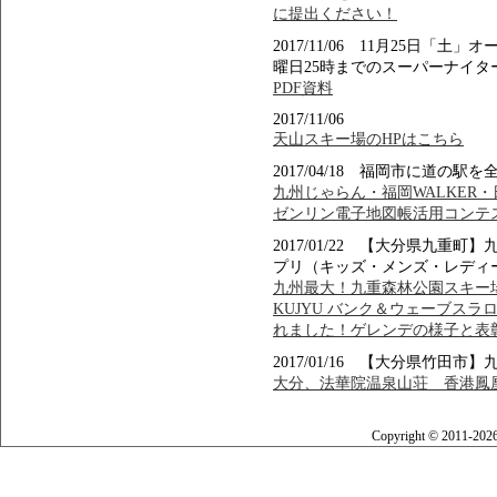
に提出ください！
2017/11/06 11月25日
曜日25時までのスーパーナイタ
PDF資料
2017/11/06
天山スキー場のHPはこちら
2017/04/18 福岡市に道の
九州じゃらん・福岡WALKER
ゼンリン電子地図帳活用コンテ
2017/01/22 【大分県九
プリ（キッズ・メンズ・レディ
九州最大！九重森林公園スキー場でFOR
KUJYU バンク＆ウェーブスラ
れました！ゲレンデの様子と表
2017/01/16 【大分県竹田
大分、法華院温泉山荘 香港鳳凰
Copyright © 2011-202