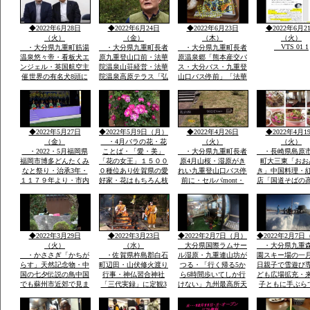
今度は世界の8頭に選
いらぎ「貝柱」竹崎カ
地区はもちろん町内外
定されました英国航空
ニは追加で1杯￥３０
から水汲みが絶えませ
から
００円ぐらい・温泉は
ん
◆2022年6月28日
◆2022年6月24日
◆2022年6月23日
◆2022年6月2
温度が
（火）
（金）
（木）
（火）
VTS 01 1
・大分県九重町筋湯
・大分県九重町長者
・大分県九重町長者
温泉悠々帝・看板犬エ
原九重登山口前・法華
原温泉郷「熊本産交バ
ンジェル・英国航空主
院温泉山荘経営・法華
ス・大分バス・九重登
催世界の有名犬8頭に
院温泉高原テラス「弘
山口バス停前」「法華
選定「日本から初」英
蔵氏長男支配人」一泊
院温泉山荘グルー
国航空より日本政府観
素泊まり￥７０００円
プ・・法華院山荘高原
光局ロンドン事務所か
温泉￥５００レストラ
テラス「」一泊￥７０
ら連絡日本一は楽天サ
ンあり・
００「素泊まりok]・
https://chinanews.jp
イトで2回日本一選定
自家温泉￥５００・食
◆2022年5月27日
◆2022年5月9日（月）
◆2022年4月26日
◆2022年4月1
公式
英文そのまま提示
事１０００円から
（金）
・4月バラの花・花
（火）
（火）
・2022・5月福岡県
ことば・「愛・美」
・大分県九重町長者
・長崎県島原
福岡市博多どんたくみ
「花の女王」１５００
原4月山桜・湿原がき
町大三東「おお
なと祭り・治承3年・
０種位あり佐賀県の愛
れい九重登山口バス停
き」中国料理・
１１７９年より・市内
好家・花はもちろん枝
前に・セルパmont・
店「国道そばの
各所に「演舞台」が設
木葉全体・・イキイキ
bell 登山用品出店・
すぐ見える赤色
けられ「松ばやし」を
と葉も花もつやあり
法華院温泉高原テラス
中国風のお店・
起源として市民のお祭
食堂「９１０・・くじ
袋の本格的な中
り
ゅうdiner]で九重夢ポ
有名店で大学通
ークで食事
がら修業
◆2022年3月29日
◆2022年3月23日
◆2022年2月7日（月）
◆2022年2月7日
（火）
（水）
大分県国際ラムサー
・大分県九重
・かささぎ「かちが
・佐賀県杵島郡白石
ル湿原・九重連山坊が
園スキー場の一
らす」天然記念物・中
町辺田・山伏修火渡り
つる・「行く帰る5か
日親子で雪遊び
国の七夕伝説の鳥中国
行事・神仏習合神社
ら6時間歩いてしか行
ども広場拡充・
でも蘇州市近郊で見ま
「三代実録」に定観3
けない」九州最高所天
子ともに手ぶら
したカシャ・カシャと
年・861年真言寺十六
然温泉法華院温泉山荘
こども用レンタ
鳴くきます・・・黒い
坊一大霊場有・龍造寺
の冬１月ー３。ｃ
アサイズ用