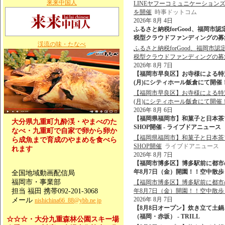
来来中国人
LINEヤフーコミュニケーションズ
を開催
時事ドットコム
2026年 8月 4日
ふるさと納税forGood、福岡
税型クラウドファンディングの募集を開始
渓流の味・たなべ
ふるさと納税forGood、福岡
税型クラウドファンディングの募
2026年 8月 7日
【福岡市早良区】お寺様による特
(月)にシティホール飯倉にて開催！
【福岡市早良区】お寺様による特
(月)にシティホール飯倉にて開催
2026年 8月 6日
【福岡県福岡市】和菓子と日本茶ブランド
大分県九重町九酔渓・やまべのた
SHOP開催 - ライブドアニュース
なべ・九重町で自家で卵から卵か
【福岡県福岡市】和菓子と日本茶ブランド
ら成魚まで育成のやまめを食べら
SHOP開催
ライブドアニュース
れます
2026年 8月 7日
【福岡市博多区】博多駅前に都市
年8月7日（金）開園！！空中散歩＆
全国地域動画配信局
福岡市・事業部
【福岡市博多区】博多駅前に都市
担当 福田 携帯092-201-3068
年8月7日（金）開園！！空中散
2026年 8月 7日
メール
nishichina66_88@ybb.ne.jp
【8月8日オープン】炊き立て土
（福岡・赤坂） - TRILL
☆☆☆・大分九重森林公園スキー場