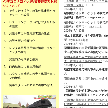
【8月8日オープン】炊き立て土
今季コロナ対応と来場者御協力お願
（福岡・赤坂）
TRILL
いについて
2026年 8月 7日
接客を行う場所では飛俟防止用クリ
福岡城ナイトマーケット 浴衣で来
アシートの設置
所跡地（福岡市） - saga-s.co.jp
レストランテーブルにはアクリル板
福岡城ナイトマーケット 浴衣で来
の設置
所跡地（福岡市）
saga-s.co.jp
2026年 7月 15日
施設各所に手首用消毒液の設置
省エネ家電買い換え促進事業 - city.fuk
業
city.fukuoka.lg.jp
施設各所の消毒強化
2026年 8月 7日
レンタル用品使用毎の消毒・クリー
福岡県議会の自民党議員に質問案
ニングの実施
査…質問原稿作成の有無など - Ya
福岡県議会の自民党議員に質問案
施設内の定期的な換気
査…質問原稿作成の有無など
Ya
2026年 8月 7日
館内放送による注意喚起
窃盗未遂容疑で福岡市の女を逮捕 佐
ス
スタッフ出社時の検査・体調チェッ
クの徹底
窃盗未遂容疑で福岡市の女を逮捕
ス
従事スタッフのマスク着用の徹底
2026年 8月 7日
【福岡市美術館】夏休みに“自分
け体験」8/16開催（ファンファン福岡
【福岡市美術館】夏休みに“自分
け体験」8/16開催（ファンファン