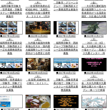
り・流鏑馬神事・等盛
ンプ場・法華院温泉山
（木）
（木）
宗像市・グリーンタ
（金）
荘
福岡宗像市宗像大
・佐賀県杵島郡白石
クシー・宗像西鉄タク
・大分県九重町国内
・世界遺産・宗像西
町稲佐神社「玉泉院」
シー乗務員男女募集中
最大級国際ラムサール
タクシー乗務員男女
の恒例の火振り護摩焚
長者原坊がつる湿原全
募集中
き・２０２４．1月28
国区・久住連山九州最
日・日・午後1時より
高峰中岳・12月23日法
伝統祭り実行・無料大
華院温泉山荘恒例感謝
駐車あり家内安全その
祭で「君とのぼろう法
他祈願火渡り参加でき
華院温泉山荘の歌・」
ます近くに水汲みで有
社員バンドで初ひろ
◆2017年12月14日
◆2023年12月28日
◆2017年11月28日
◆2023年11月27日
名な縫いの池水堂あり
う・・・
（木）
（木）
（火）
（月）
福岡県世界遺産決定
九州最大級国内有数
福岡県宗像市・西鉄
・2023・12・8日・
像市・宗像西鉄タク
来場山荘大分・国内最
グループ宗像西鉄タク
金・大分森林公園スキ
ー正社員乗務員男女
大級国際ラムサール湿
シー正社員乗務員男女
ー場オープン・高速バ
募集
原坊がつる歴史と自然
募集
ス九重インター・JR
に囲まれ九州最高所天
豊後中村駅スキー場ま
然温泉の法華院温泉山
で無料送迎バス毎日運
荘の歌「法華院であい
航・詳細はHPか
ましょう」12月23日恒
TEL・子供も体一つで
例・感謝祭でで発表い
いつ来ても滑れる一流
◆2017年10月24日
◆2023年10月31日
◆2017年10月17日
◆2023年10月31日
い歌です
メーカウエヤ用意
（火）
（火）
（火）
（火）
福岡県・世界遺産の
佐賀県 武雄神社 宵
宗像市、宗像世界遺
・2023年12月8日・
・宗像市、宗像グリ
の祭り「エイトー」
産の地で・宗像グリー
金・大分九州最大九重
ンタクシー乗務員男
ンタクシー社員男女乗
森林公園スキー場オー
女募集
務員募集
プン・体一つで来場
ok・子供から大人・プ
ロまで世界の一流品ス
キーウェア・サイズ・
色・レンタル用意自分
で選べて・いつでも滑
◆2017年9月20日
◆2023年10月10日
◆2017年9月3日（日）
◆2023年9月28日