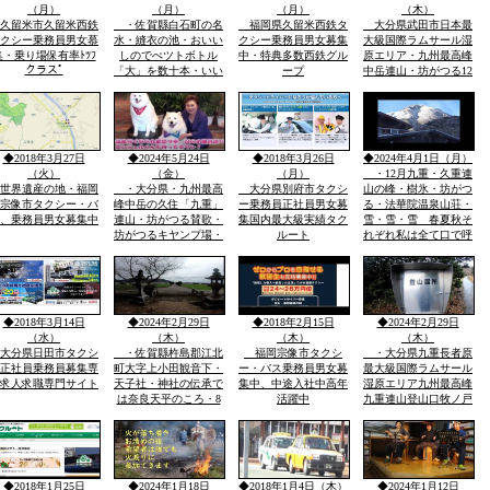
（月）
（月）
（月）
（木）
れ
久留米市久留米西鉄
・佐賀縣白石町の名
福岡県久留米西鉄タ
大分県武田市日本最
クシー乗務員男女慕
水・縫衣の池・おいい
クシー乗務員男女募集
大級国際ラムサール湿
集・乗り場保有率ﾄﾂﾌ
しのでぺツトボトル
中・特典多数西鉄グル
原エリア・九州最高峰
クラスﾟ
「大」を数十本・いい
ープ
中岳連山・坊がつる12
おいしい自分の体に合
月冬期-4度・冬の法華
う魔法の水だそうで
院温泉山荘・山頂の
す・白石平野の特産品
峰々は白い雪と樹氷に
玉ねぎ畑と近くの山に
なり春・夏とは別の山
水堂さん・須古城跡・
と自然が表現され気持
◆2018年3月27日
◆2024年5月24日
◆2018年3月26日
◆2024年4月1日（月）
稲佐神社妻山神社があ
ち良さです
（火）
（金）
（月）
・12月九重・久重連
ります
世界遺産の地・福岡
・大分県・九州最高
大分県別府市タクシ
山の峰・樹氷・坊がつ
宗像市タクシー・バ
峰中岳の久住「九重」
ー乗務員正社員男女募
る・法華院温泉山荘・
、乗務員男女募集中
連山・坊がつる賛歌・
集国内最大級実績タク
雪・雪・雪 春夏秋そ
坊がつるキヤンプ場・
ルート
れぞれ私は全て口で呼
九州最高所天然温泉・
吸する空気と体で感じ
法華院温泉山荘・赤い
る自然は気持ちいい雪
ピンクの花で有名なミ
の冬の坊がつる法華院
ヤマキリシマ・お宿の
山荘もおすすめします
歴史などで日本でも有
◆2018年3月14日
◆2024年2月29日
◆2018年2月15日
◆2024年2月29日
数有名な法華院温泉山
（水）
（木）
（木）
（木）
荘
大分県日田市タクシ
・佐賀縣杵島郡江北
福岡宗像市タクシ
・大分県九重長者原
正社員乗務員募集専
町大字上小田観音下・
ー・バス乗務員男女募
最大級国際ラムサール
求人求職専門サイト
天子社・神社の伝承で
集中、中途入社中高年
湿原エリア九州最高峰
は奈良天平のころ・8
活躍中
九重連山登山口牧ノ戸
世紀社殿を健立五穀豊
峠・九州最高峰中岳・
穣天子社は天皇を別称
九重連山登山ルート・
天子表現大木数百・年
冬期以外は大分市・熊
楠木が多数・以前は年
本市からバス運行・駐
間を通じて屋台・祭
車場有・坊がつるキヤ
◆2018年1月25日
◆2024年1月18日
◆2018年1月4日（木）
◆2024年1月12日