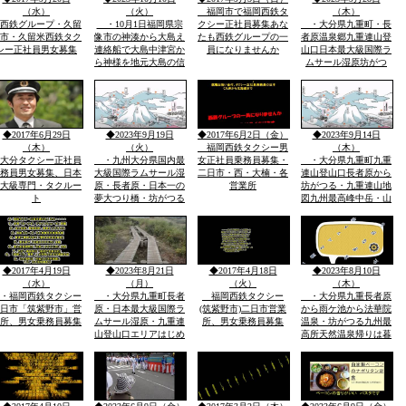
れるスキー場
（水）
（火）
福岡市で福岡西鉄タ
（木）
西鉄グループ・久留
・10月1日福岡県宗
クシー正社員募集あな
・大分県九重町・長
市・久留米西鉄タク
像市の神湊から大島え
たも西鉄グループの一
者原温泉郷九重連山登
シー正社員男女募集
連絡船で大島中津宮か
員になりませんか
山口日本最大級国際ラ
ら神様を地元大島の信
ムサール湿原坊がつ
者さんが担いで港まで
る・九州最高峰中岳・
地元漁師さんの漁船に
九重連山・山名・標高
のせ神湊までそれから
高さ・位置・坊がつる
ご神体を宗像大社まで
賛歌で有名・坊がつる
運び大島遥拝所の横の
キヤンプ場・九州最高
◆2017年6月29日
◆2023年9月19日
◆2017年6月2日（金）
◆2023年9月14日
お宿「まなべ」最高
所天然温泉法華院温泉
（木）
（火）
福岡西鉄タクシー男
（木）
山荘
大分タクシー正社員
・九州大分県国内最
女正社員乗務員募集・
・大分県九重町九重
務員男女募集、日本
大級国際ラムサール湿
二日市・西・大楠・各
連山登山口長者原から
大級専門・タクルー
原・長者原・日本一の
営業所
坊がつる・九重連山地
ト
夢大つり橋・坊がつる
図九州最高峰中岳・山
九州最高所天然温泉法
岳山名高さ標高・地形
華院温泉山荘・九重連
図・日本最大級国際ラ
山九州最高峰中岳と九
ムサール湿原・坊がつ
重連山・標高・名前・
るキヤンプ場九州最高
「坊がつる賛歌」で有
所天然温泉の法華院温
◆2017年4月19日
◆2023年8月21日
◆2017年4月18日
◆2023年8月10日
名な坊がつるキヤンプ
泉山荘空気がおいしい
（水）
（月）
（火）
（木）
場
・福岡西鉄タクシー
・大分県九重町長者
福岡西鉄タクシー
・大分県九重長者原
日市「筑紫野市」営
原・日本最大級国際ラ
(筑紫野市)二日市営業
から雨ケ池から法華院
所、男女乗務員募集
ムサール湿原・九重連
所、男女乗務員募集
温泉・坊がつる九州最
山登山口エリアはじめ
高所天然温泉帰りは暮
坊がつる登山ルート・
れ雨滝ルート最短で湿
暮れ雨の滝ルート・尼
原を6月草の新芽・花
ケ池ルート・法華院温
の臭い・野鳥の鳴き
泉山荘の九州最高所天
声・おいしい空気の
然温泉・九州最高峰九
味・夜の星の輝き最高