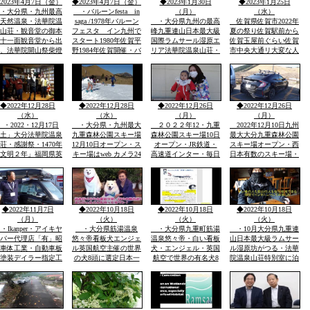
2023年4月7日（金）
◆2023年4月7日（金）
◆2023年1月30日
◆2023年1月25日
キさんが拍手でした
携帯電話
されました
・大分県・九州最高
・バルーンfesta in
（月）
（水）
天然温泉・法華院温
saga /1978年バルーン
・大分県九州の最高
佐賀県佐賀市2022年
山荘・観音堂の御本
フェスタ イン九州で
峰九重連山日本最大級
夏の祭り佐賀駅前から
十一面観音堂から出
スタート1980年佐賀平
国際ラムサール湿原エ
佐賀玉屋前ぐらい佐賀
、法華院開山祭柴燈
野1984年佐賀開催・バ
リア法華院温泉山荘・
市中央大通リ大変な人
摩法要が執り行われ
ルーンフェスタ佐賀
外はー3度雪12月17日
出・各県夜店・カラア
した全国からの登山
1984年世界大会
毎年恒例全国から参加
ゲ・焼きいか・肉焼
の無事安寧を祈願す
人気感謝祭参加者地方
き・焼きそば・地ビー
天気よく多数参加さ
の食べる手ずくり食の
ルなどいろいろ路上舞
れました
紹介色鮮やかな地方の
台で太鼓・踊り人など
◆2022年12月28日
◆2022年12月28日
◆2022年12月26日
◆2022年12月26日
食・家庭の味
銀天夜市風
（水）
（水）
（月）
（月）
・2022・12月17日
・大分県・九州最大
２０２２年12・九重
2022年12月10日九州
土」大分法華院温泉
九重森林公園スキー場
森林公園スキー場10日
最大大分九重森林公園
荘・感謝祭・1470年
12月10日オープン・ス
オープン・JR鉄道・
スキー場オープン・西
文明２年」福岡県英
キー場はweb カメラ24
高速道インター・毎日
日本有数のスキー場・
彦山より入山27代目
時間ズーム付きok.福
JR豊後中村駅１０：
設備歩く歩道・レスト
現」弘蔵岳久・自然
岡市からスキー場行き
３０・１０：４０九重
ランその他充実、パパ
守り・九州最高所天
バスＯＫ・JR久大線
インターでバスでも行
ママ子供の専用スキー
温泉・場内には観音
豊後森駅前・高速九重
ける・からだひとつで
場「こども広場」用
も・国立公園ラムサ
インターバス停乗れま
ok・子供から大人まで
意・paypay スマホ支
◆2022年11月7日
◆2022年10月18日
◆2022年10月18日
◆2022年10月18日
ール湿原内
す
レンタルOK
払ＯＫ
（月）
（火）
（火）
（火）
Ikanper・アイキヤ
・大分県筋湯温泉
・大分県九重町筋湯
・10月大分県九重連
パー代理店「有」昭
悠々帝看板犬エンジェ
温泉悠々帝・白い看板
山日本最大級ラムサー
車体工業・自動車板
ル英国航空主催の世界
犬・エンジェル・英国
ル湿原坊がつる・法華
塗装デイラー指定工
の犬8頭に選定日本一
航空で世界の有名犬8
院温泉山荘特別室に泊
場・大展示場軽から
に2回「楽天サイト」
頭に選定日本で初めて
まり九州最高所天然温
・大型車実車・テン
選定・日本政府観光局
ロンドンの日本政府観
泉にはいり最高・各お
実商品大展示展示場
ロンドン事務所に英文
光局に連絡英文で悠々
部屋を紹介佐賀県から
有・説明等あれば?携
で通知・日本語に翻訳
帝に送付されました
2人で登山紹介です
帯090-2086-2858・徳
世界の8頭が大分県に