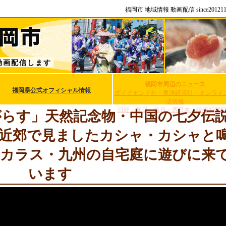
福岡市 地域情報 動画配信 since2012
動画配信します
福岡市周辺のニュース
福岡県公式オフィシャル情報
ダイアモンド社・東洋経済社・オンライ
済情報
日経・朝日・毎日・西日本・読売新聞
らす」天然記念物・中国の七夕伝
近郊で見ましたカシャ・カシャと
カラス・九州の自宅庭に遊びに来
います