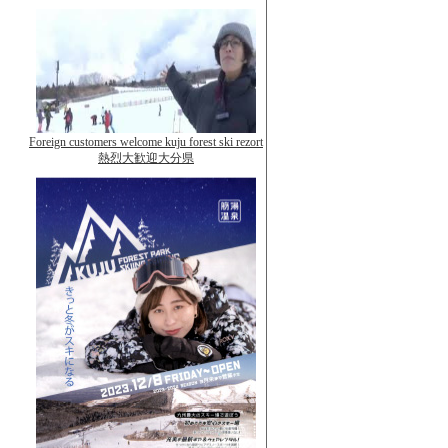
Foreign customers welcome kuju forest ski rezort
熱烈大歓迎大分県