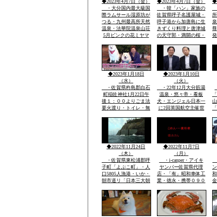
◆2023年4月7日（金）
◆2023年4月7日（金）
◆
・大分国内最大級国
・韓「ハン」家族の
際ラムサール湿原坊が
佐賀県呼子名護屋城・
所
つる・九州最高所天然
呼子港から加唐島に生
泉
温泉・法華院温泉山荘
きずくり料理と唐津城
尊
5月ピンクの花ミヤマ
の天守郭・満開の桜・
発
キリシマ最高峰九重連
と虹の松原海岸歩き・
護
山赤ピンク色に染ま
お刺身は・伊勢エビ・
ま
る・九重森林公園スキ
ヒラメ・鯛・アワビ・
者
ー場ママと遊べる子供
海老・身が動いた刺
る
専用広場・名物天空の
身・焼き物・おいしか
◆2023年1月18日
◆2023年1月10日
花火
つた
（水）
（火）
・佐賀県杵島郡白石
・22年12月大分筋湯
町稲佐神社1月22日午
温泉・悠々帝・看板
「
後１：００よりごま法
犬・エンジェル日本一
山
要火渡り・トイレ・無
に2回英国航空主催世
「
料大駐車場あり・・・
界有名犬8頭に選定・
大分県九重森林公園ス
「日本初」・ｈｔｔｐ
「
キー場・日本一夢大吊
ｓ://chinanews.jp・中
を
橋・ラムサール湿原坊
国経済新聞web版日本
然
がつる・九州最高所天
語有料配信無料多数掲
堂
◆2022年11月24日
◆2022年11月7日
然温泉法華院
載
（木）
（月）
・佐賀県東松浦郡呼
・i-canper・アイキ
・
子町「よぶこ町」・人
ヤンパー佐賀県代理
ン
口5805人漁港・いか・
店・「有」昭和車体工
和
朝市道リ「日本三大朝
業・徳永・携帯０９０
金
市」映画・男はつらい
－２０８６－２８５
よ映画寅次郎子守歌撮
８・展示場に軽・普・
普
影場所・綱引き・近く
大型車にキヤンパー商
ト
に名護屋城・豊臣秀
品実装展示アルミハシ
吉・１００名城選定・
ゴで登り見て・広さ寝