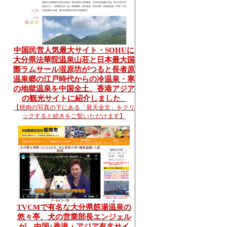
中国民営人気最大サイト・SOHUに
大分県法華院温泉山荘と日本最大国
際ラムサール湿原坊がつると長者原
温泉郷の江戸時代からの冷温泉・寒
の地獄温泉を中国全土、香港アジア
の観光サイトに紹介しました
。
【焼肉の写真の下にある「展天全文」をクリ
ックすると続きをご覧いただけます】
TVCMで有名な大分県筋湯温泉の
悠々亭、犬の営業部長エンジェル
が、中国･香港・アジア有名サイ