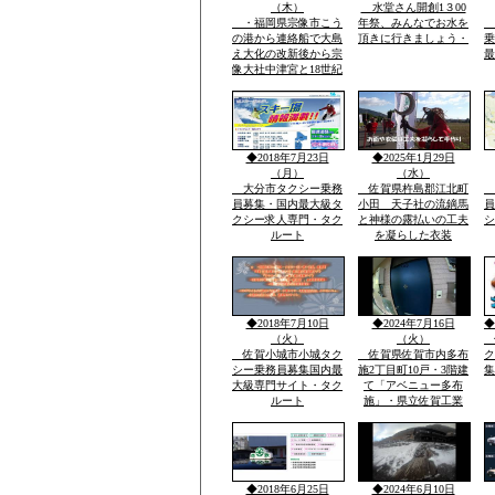
（木）
水堂さん開創1３00
・福岡県宗像市こう
年祭、みんなでお水を
の港から連絡船で大島
頂きに行きましょう・
乗
え大化の改新後から宗
最
像大社中津宮と18世紀
ごろ同地立てられ沖津
宮遥拝所「神宿る島」
沖ノ島ユネスコ世界遺
産構成資産郡島には最
新の宗像市みなとタク
◆2018年7月23日
◆2025年1月29日
シー1台常時待機
（月）
（水）
大分市タクシー乗務
佐賀県杵島郡江北町
員募集・国内最大級タ
小田 天子社の流鏑馬
員
クシー求人専門・タク
と神様の露払いの工夫
シ
ルート
を凝らした衣装
◆2018年7月10日
◆2024年7月16日
◆
（火）
（火）
佐賀小城市小城タク
佐賀県佐賀市内多布
ク
シー乗務員募集国内最
施2丁目町10戸・3階建
集
大級専門サイト・タク
て「アベニュー多布
ルート
施」・県立佐賀工業
高、県立北高近く・多
布施橋バス停まで2
分・インターネツト無
料・「室内小型ペツト
飼育相談可 3000円
◆2018年6月25日
◆2024年6月10日
up」2・3階別階段