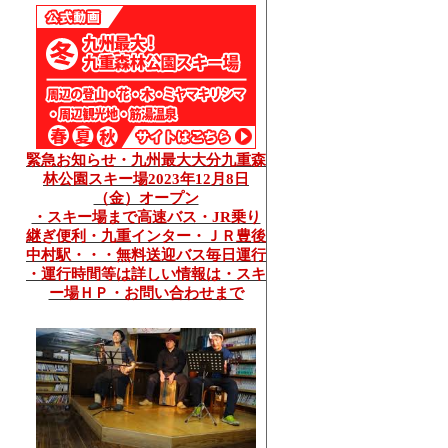
緊急お知らせ・九州最大大分九重森
林公園スキー場2023年12月8日
（金）オープン
・スキー場まで高速バス・JR乗り
継ぎ便利・九重インター・ＪＲ豊後
中村駅・・・無料送迎バス毎日運行
・運行時間等は詳しい情報は・スキ
ー場ＨＰ・お問い合わせまで