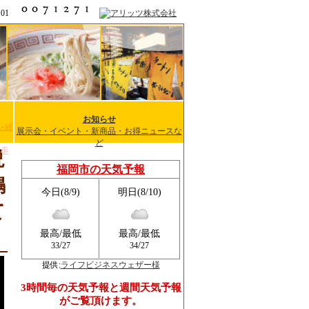
1101
お知らせ
ン経
展示会・イベント・新商品・お得ニュースな
ど
記事
説
福岡市の天気予報
鳴
今日(8/9)
明日(8/10)
て
最高/最低
最高/最低
/
/
33
27
34
27
提供:
ライフビジネスウェザー様
3時間毎の天気予報と週間天気予報
がご覧頂けます。