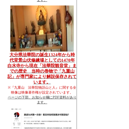
大分県法華院の誕生1324年から時
代背景山伏修練場としての1470年
白水寺から現在「法華院観音堂」ま
での歴史 当時の巻物で「九重山
記」が専門家により解説保存されて
います。
※『九重山 法華院物語山と人』に関する全
映像は映像著作権が設定されています。
ページの下部、お知らせ欄にPDF資料があり
ます。