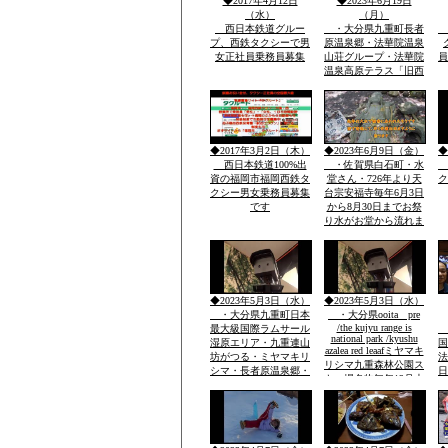
◆2017年4月12日
◆2023年6月19日
行きたい法華院温泉山
（水）
（月）
荘
西日本鉄道グルー
・大分県九重町長者
プ、西鉄タクシーで男
原温泉郷・法華院温泉
女正社員乗務員募集
山荘グループ・法華院
員
温泉高原テラス「旧西
鉄ホテル」・素泊まり
ok・温泉入浴￥５０
０・併設レストラン和
洋食１０００円から２
０００・登山・研修
◆2017年3月2日（木）
◆2023年6月9日（金）
◆
会・合宿全国実績多数
西日本鉄道100%出
・佐賀県白石町・水
資の福岡市福岡西鉄タ
堂さん・726年より天
ク
クシー男女乗務員募集
台宗安福寺毎年6月3日
です
から8月30日までお祭
り水がお堂から流れま
すお地蔵様が多数境内
に顔つきがちがう飲む
とよくなる水です「体
の調子が悪い人は飲ま
ないこと」
◆2023年5月3日（水）
◆2023年5月3日（水）
・大分県九重町日本
・大分県ooita pre
/the kujyu range is
最大級国際ラムサール
national park /kyushu
湿原エリア・九重連山
国
azalea red leaafミヤマキ
坊がつる・ミヤマキリ
法
リシマ九重森林公園ス
シマ・長者原温泉郷・
日
キー場名物毎年12月大
西日本有数の九重森林
山
花火
公園スキー場・毎年12
開
月末の「天空の大花火
鳥
大会」２０００ｍ級の
冬の山々空に花火・・
名