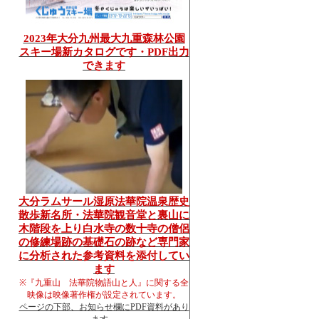
2023年大分九州最大九重森林公園
スキー場新カタログです・PDF出力
できます
大分ラムサール湿原法華院温泉歴史
散歩新名所・法華院観音堂と裏山に
木階段を上り白水寺の数十寺の僧侶
の修練場跡の基礎石の跡など専門家
に分析された参考資料を添付してい
ます
※『九重山 法華院物語山と人』に関する全
映像は映像著作権が設定されています。
ページの下部、お知らせ欄にPDF資料があり
ます。