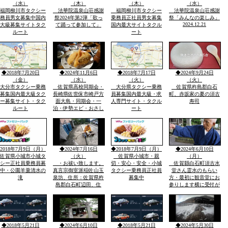
（水）
（木）
（木）
（水）
福岡柳川市タクシー
法華院温泉山荘感謝
福岡柳川市タクシー
法華院温泉山荘感謝
務員男女募集中国内
祭2024年第2弾「歌っ
乗務員正社員男女募集
祭「みんなの楽しみ」
2024.12.21
大級募集サイトタク
て踊って参加して」
国内最大サイトタクル
ルート
ート
◆2018年7月20日
◆2024年11月6日
◆2018年7月17日
◆2024年9月24日
（金）
（水）
（火）
（火）
大分市タクシー乗務
佐賀県高校同期会・
大分県タクシー乗務
佐賀県杵島郡白石
募集国内最大級タク
長崎県佐世保市崎戸方
員募集国内最大級・求
町、赤坂家の夏の須古
ー募集サイト・タク
面大島・同期会・一
人専門サイト・タクル
寿司
ルート
泊・伊勢エビ・おさし
ート
みとスープを食べる民
宿「港町」旅行の会報
告・佐賀県から長崎県
西海市崎戸方面西海橋
を渡つて大島方面え
2018年7月9日（月）
◆2024年7月16日
◆2018年7月9日（月）
◆2024年6月10日
佐賀県小城市小城タ
（火）
佐賀県小城市・親
（月）
シー正社員乗務員募
・お祓い致します。
切・安心・安全・小城
佐賀縣白石町須古水
中・公園羊羹清水の
真言宗御室派稲佐山玉
タクシー乗務員正社員
堂さん霊水のもらい
滝
泉坊、住所：佐賀県杵
募集中
方・最初に観音堂にお
島郡白石町辺田、住
参りします横に受付が
職 稲佐英明 tel：
ありますので経木「き
0954-65-2806 /携帯０
ょうぎ」を百円で購入
８０－２７１４ー２３
して霊水場へ行きます
８４
先祖供養の故人の供養
として塔婆を買うこと
◆2018年5月21日
◆2024年6月10日
◆2018年5月21日
◆2024年5月30日
もできます筆で書き入