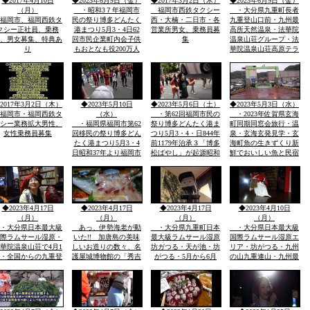
◆2017年4月10日
◆2023年6月9日（金）
◆2017年3月2日（木）
◆2023年6月9日（金）
重連山中岳ルートなど
でした・
（月）
・昭和3７年福岡市
福岡市西鉄タクシー
・大分県九重町長者
福岡市、福岡西鉄タ
民の祭り博多どんたく
西・大楠・二日市・各
九重登山口前・九州最
クシー正社員、乗務
港まつり5月3・4日62
営業所男女、乗務員募
高所天然温泉・法華院
、男女募集、特典あ
回市民企業町内会子供
集
温泉山荘グループ・法
り
もおとなも役200万人
華院温泉山荘高原テラ
総参加しゃもじで音を
ス素泊まりok /1泊７
出し練り歩きます町内
０００・ok・素泊まり
に踊り本舞台・全員参
ok・温泉￥５００・レ
加で運営再開発ビツク
ストラン有￥１０００
バンの街です
円から
2017年3月2日（木）
◆2023年5月10日
◆2023年5月6日（土）
◆2023年5月3日（水）
福岡市・福岡西鉄タ
（水）
・第62回福岡市民の
・2023年佐賀県玄海
シー業務拡大男性、
・福岡県福岡市第62
祭り博多どんたく港ま
町同期同窓会旅行・温
女性乗務員募集
回移民の祭り博多どん
つり5月3・4・日844年
泉・玄海玄発見学・玄
たく港まつり5月3・4
前1179年治承３「博多
海町魚の生きずくり新
日昭和37年より福岡市
松ばやし」が起源昭和
鮮でおいしい魚と民宿
市民の祭りに３９の町
37年福岡市民の祭り」
風宿・玄海天然温泉
内に踊り本舞台あり市
200万人の人出日本有
「ここ初めてですが・
民企業総参加こども大
数の祭り39の町内に本
温泉泉質がよかつた」
人も企業も約200万人
舞台があり市民総参加
参加「しゃもじ」で音
◆2023年4月17日
◆2023年4月17日
◆2023年4月17日
◆2023年4月10日
を出し参加
（月）
（月）
（月）
（月）
・大分県日本最大級
あっ、伊勢海老が動
・大分県九重町日本
・大分県日本最大級
際ラムサール湿原・
いた!! 加唐島の美味
最大級ラムサール湿原
国際ラムサール湿原エ
華院温泉山荘で4月1
しいお造りの数々、名
坊ガつる・天が池・坊
リア・坊がつる・九州
・全国からの九重登
護屋城博物館の「秀吉
がつる・5月から6月
の山九重連山・九州最
者の安全安泰を願い
の金お茶室」のお披露
kujyu azalea/ミヤマキ
高所天然温泉法華院温
山祭と夜は九重町白
目、唐津城
リシマが九重連山に咲
泉山荘開山祭夜・山荘
神社の夜神楽の舞が
きます・坊がつるテン
で九重町白鳥神社によ
奉納当日夜「日本100
場多数・法華院温泉山
る神楽奉納九重連山登
山」を達制したスズ
荘早期予約「ｈ・ｐの
山者の安泰を願い奉納