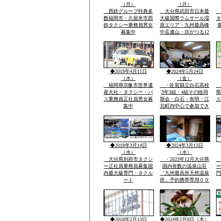
（月）
（月）
西鉄グループ特典多
大分県武田市日本最
数福岡市・久留米市西
大級国際ラムサール湿
タ
鉄タクシー乗務員男女
原エリア・九州最高峰
募集中
中岳連山・坊がつる12
月冬期-4度・冬の法華
院温泉山荘・山頂の
峰々は白い雪と樹氷に
なり春・夏とは別の山
と自然が表現され気持
◆2018年4月11日
◆2024年5月24日
ち良さです
（水）
（金）
福岡県宗像市世界遺
・佐賀縣立白石高校
産大社・タクシー・バ
3年3組・4組その他同
県
ス乗務員正社員男女募
期会・白石・有明・江
ス
集中
北町内中心で参加でき
る人で杵島郡江北町で
久しぶりで開催・全国
で有名優良な玉ねぎ・
蓮根・佐賀米の産地六
角川が流れ自然に恵ま
◆2018年3月14日
◆2024年3月13日
れた町で過ごした場所
（水）
（水）
大分県別府市タクシ
・2023年12月大分県
ー正社員乗務員募集国
国内有数の温泉山荘
ー
内最大級専門・タクル
「九州最高所天然温泉
門
ート
所」予約携帯専用０９
０－４９８０ー２８１
０のみ・雪が白い別の
山々・坊がつるの景
色・ー4度・空気がお
いしい星がきれい１３
◆2018年2月13日
◆2024年2月8日（木）