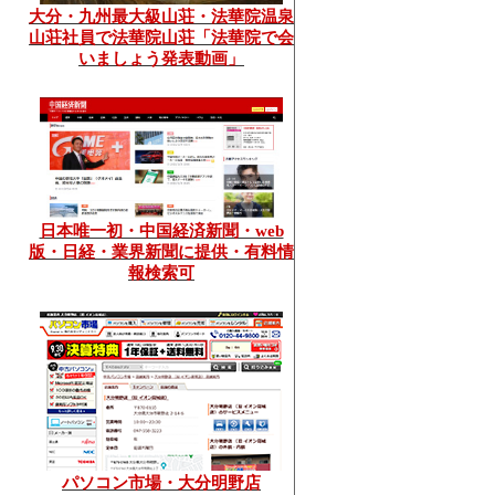
大分・九州最大級山荘・法華院温泉
山荘社員で法華院山荘「法華院で会
いましょう発表動画」
日本唯一初・中国経済新聞・web
版・日経・業界新聞に提供・有料情
報検索可
パソコン市場・大分明野店