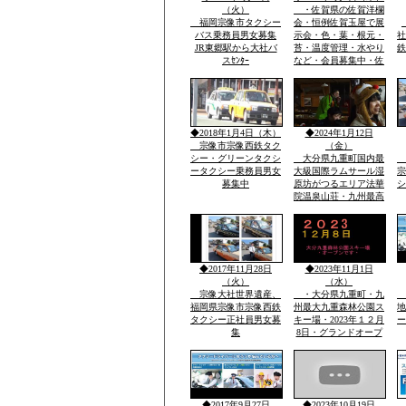
００ｍ級天然温泉最高
（火）
・佐賀県の佐賀洋欄
福岡宗像市タクシー
会・恒例佐賀玉屋で展
バス乗務員男女募集
示会・色・葉・根元・
社
JR東郷駅から大社バ
苔・温度管理・水やり
鉄
スｾﾝﾀｰ
など・会員募集中・佐
賀市大和町・０９０－
９０７７－５５３５・
大島まで
◆2018年1月4日（木）
◆2024年1月12日
宗像市宗像西鉄タク
（金）
シー・グリーンタクシ
大分県九重町国内最
ータクシー乗務員男女
大級国際ラムサール湿
宗
募集中
原坊がつるエリア法華
シ
院温泉山荘・九州最高
所天然温泉・屋外は
雪・雪・雪で12月23日
恒例「感謝祭」全国か
ら参加・法華院温泉山
荘の歌が社員から紹介
◆2017年11月28日
◆2023年11月1日
されました
（火）
（水）
宗像大社世界遺産、
・大分県九重町・九
福岡県宗像市宗像西鉄
州最大九重森林公園ス
地
タクシー正社員男女募
キー場・2023年１２月
ー
集
8日・グランドオープ
ン・体一つで来場ok・
こどもも親子でスキー
で遊べる・こども広場
「パパママと子供の専
用遊びの特大のげれん
◆2017年9月27日
◆2023年10月19日