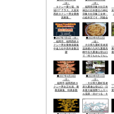
でスキー場完備」
（水）
（木）
タクシー乗り場、地
福岡県宗像大社日本
域ﾄﾂﾌﾟクラス、久留米
神話の日本最古の神社
米
西鉄タクシー男女乗務
宗像大社宗像三女神・
員募集、
の総本宮です・同級会
で神湊港から大島の関
連遺跡とお祭りに船で
行き「神宿る島」宗
像・沖ノ島関連がユネ
スコ世界遺産に登録見
◆2017年7月5日（水）
◆2023年9月22日
て聞いてビツクリです
福岡市、福岡西鉄タ
（金）
クシー男女乗務員募集
大分県九重町長者原
中途入社中高年多数活
温泉郷の九州九重最高
乗
躍
峰中岳九重連山登山口
最
で「何でもかんでもし
やベラナイト」の報
告・温泉豊富なエリア
で開催報告地元民のジ
ビエ料理・鹿・いのし
しのさしいれ恊力で大
◆2017年4月24日
◆2023年9月11日
変盛り上がりました
（月）
（月）
福岡市,福岡西鉄タ
・大分県九重町長者
クシー男女正社員、乗
原九重連山登山口・日
二
務員募集、特典多数
本最大級国際ラムサー
業
ル湿原・坊がつる・キ
ヤンプ場・最高峰中
岳・九重連山ミヤマキ
リシマ開花。九州最高
所天然温泉・行く帰る
最低5時間前後・また