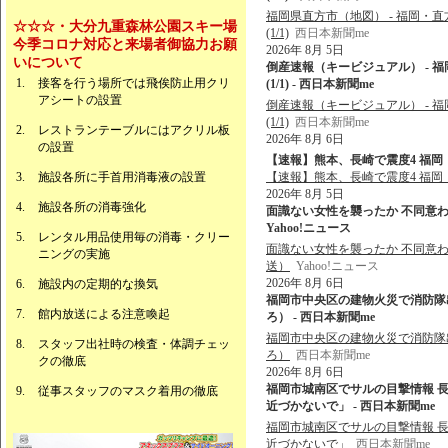
福岡県直方市（地図） - 福岡・直
☆☆☆・大分九重森林公園スキー場
(1/1)
西日本新聞me
今季コロナ対応と来場者御協力お願
2026年 8月 5日
いについて
倒産速報（キービジュアル） - 
接客を行う場所では飛俟防止用クリ
(1/1) - 西日本新聞me
アシートの設置
倒産速報（キービジュアル） - 
(1/1)
西日本新聞me
レストランテーブルにはアクリル板
2026年 8月 6日
の設置
【速報】熊本、長崎で震度4 福岡・
施設各所に手首用消毒液の設置
【速報】熊本、長崎で震度4 福岡
2026年 8月 5日
施設各所の消毒強化
面識ない女性を襲ったか 不同意わい
Yahoo!ニュース
レンタル用品使用毎の消毒・クリー
面識ない女性を襲ったか 不同意わ
ニングの実施
送）
Yahoo!ニュース
2026年 8月 6日
施設内の定期的な換気
福岡市中央区の建物火災で消防隊出動
館内放送による注意喚起
ろ） - 西日本新聞me
福岡市中央区の建物火災で消防隊出動
スタッフ出社時の検査・体調チェッ
ろ）
西日本新聞me
クの徹底
2026年 8月 6日
福岡市城南区でサルの目撃情報 
従事スタッフのマスク着用の徹底
近づかないで」 - 西日本新聞me
福岡市城南区でサルの目撃情報 
近づかないで」
西日本新聞me