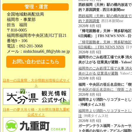
西鉄福岡（天神）駅の構内放送で不
管理・運営
的？原因調査 - 西日本新聞me
全国地域動画配信局
西鉄福岡（天神）駅の構内放送で不
福岡市・事業部
的？原因調査
西日本新聞me
担当 福田
2026年 8月 6日
〒810-0005
「帰宅困難者」天神・博多駅地区で最
福岡県福岡市中央区清川2丁目21
6日掲載）｜FBS NEWS NNN - 
番地9・106
「帰宅困難者」天神・博多駅地区で最
電話：092-201-3068
6日掲載）｜FBS NEWS NNN
日テ
メール：nishichina66_88@ybb.ne.jp
2026年 8月 6日
福岡市のごみ処理工場で火事 消
お問い合わせはこちら
炎が上がる 従業員が避難 - Yaho
福岡市のごみ処理工場で火事 消
炎が上がる 従業員が避難
Yaho
2026年 8月 6日
日本一の温泉県・大分県観光情報公式サイ
福岡・中央区の笹丘名店街に「喫茶
ト
中央区の笹丘名店街に「喫茶 こさ
2026年 8月 6日
福岡市より消防ヘリコプターとして最新
- 沖縄タイムス社
日本一の夢大吊り橋・大分県玖珠郡九重町
福岡市より消防ヘリコプターとして最新
公式サイト
注
沖縄タイムス社
2026年 8月 6日
ガーデンテラス福岡・アルカーサ
ト企画のお知らせ - アビスパ福