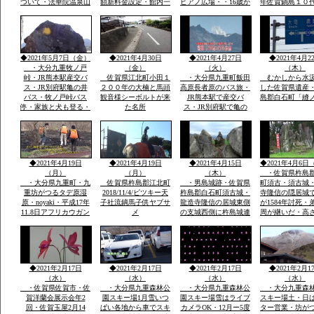
ついて・法華院温泉山
額新料金設定・館内一
ピアノ広場・・16歳か
年佐賀鍋島１０
荘館主・弘蔵より説
部改装を法華院温泉山
わいい女の子弾いてい
鍋島直正の別亭
明・パソコン可・
荘27代目荘主・弘蔵岳
ます椅子もあります弾
「多布施川河岬
hi/fiok/九重連山登山・
久より説明ご挨拶ご案
ける人応援求
園」トンボ王国
国内最大級のラムサー
内いたします・家族で
ル湿原エリアなど
レーズナブルで
◆2021年5月7日（金）
◆2021年4月30日
◆2021年4月27日
◆2021年4月2
・大分九重牧ノ戸
（金）
（火）
（木）
峠・JR熊本駅産交バ
佐賀県江北町小田１
・大分県九重町飯田
むかしから水
ス・JR別府駅亀の井
２００年の大楠と馬頭
高原長者原のバス旅・
した佐賀県遺産
バス・牧ノ戸峠バス
観音様シーボルトが来
JR熊本駅で産交バ
島郡白石町「縫
停・家族と犬も登る・
た名所
ス・JR別府駅で亀の
早朝日帰り九重連山コ
井バスで行く日本最大
ース
級ラムサール坊がつる
たではら湿原・ミヤマ
キリシマ九重連山法華
院温泉
◆2021年4月19日
◆2021年4月19日
◆2021年4月15日
◆2021年4月6日
（月）
（月）
（木）
・佐賀県杵島
・大分県九重町・九
佐賀県杵島郡江北町
・男島城跡・佐賀県
町須古・須古城
重坊がつるタデ原湿
2018/11/4/ビツキー天
杵島郡白石町須古城・
寺隆信の隠居城
原・noyaki・平成17年
子社流鏑馬子供ヤブサ
龍造寺隆信の居城東側
が1584年討死・
11.8日アフリカウガン
メ
の支城西側に杵島城連
周が継いだ・高
ダ第9回国際ラムサー
掲して防衛。須古城は
ｍ・外堀曲輪・
ル湿原にタデ原３８
鎮西屈指の堅城
２年天文年間から1
ha・坊がつる５３ha・
年築城
九重の自然をまのる会
◆2021年2月17日
◆2021年2月17日
◆2021年2月17日
◆2021年2月1
（水）
（水）
（水）
（水）
・佐賀県佐賀市・佐
・大分県九重森林公
・大分県九重森林公
・大分九重森
賀洋蘭会展示会年2
園スキー場1月雪いつ
園スキー場雪はライブ
スキー場土・日
回・佐賀玉屋2月14
ぱい各地から車でスキ
カメラOK・12月ー5度
ター営業・坊が