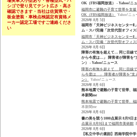
場実車大小型あり・各種型式・ハ
OK（FBS福岡放送） - Yahoo!ニ
シゴで登り見てテント広さ・高さ
福岡市に避難の子育て世帯を支援
確認できます・当社は佐賀県で・
OK（FBS福岡放送）
Yahoo!ニ
板金塗装・車検点検認定有資格メ
2026年 8月 5日
ーカー認定工場ですご連絡くださ
福岡市「天神ビジネスセンターⅡ
い
ム・スパ完備「次世代型オフィス環境」
福岡市「天神ビジネスセンターⅡ
ム・スパ完備「次世代型オフィス
2026年 8月 6日
障害の有無を超えて… 同じ目線で
から今度は…」 障害者が障害を“
ン） - Yahoo!ニュース
障害の有無を超えて… 同じ目線で
ら今度は…」 障害者が障害を“支
ン）
Yahoo!ニュース
2026年 8月 6日
熊本地震で避難の子育て世帯、福岡
本新聞me
熊本地震で避難の子育て世帯、福
本新聞me
2026年 8月 6日
書の美を競う1000点展示 8月9日
点展示 8月9日まで福岡市美術館
2026年 8月 6日
【私立中学の素顔】西南学院中学（