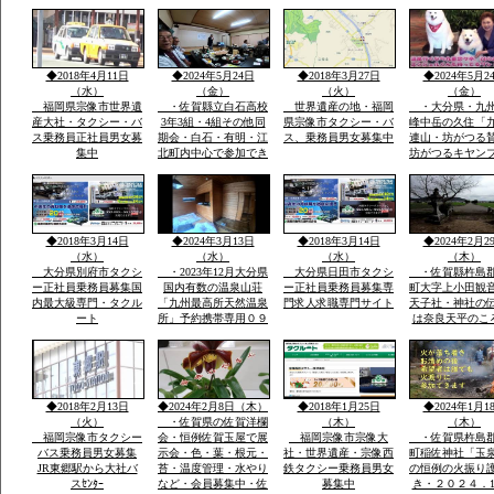
月冬期-4度・冬の法華
おいしい自分の
院温泉山荘・山頂の
う魔法の水だそ
峰々は白い雪と樹氷に
す・白石平野の
なり春・夏とは別の山
玉ねぎ畑と近く
と自然が表現され気持
水堂さん・須古
◆2018年4月11日
◆2024年5月24日
◆2018年3月27日
◆2024年5月2
ち良さです
稲佐神社妻山神
（水）
（金）
（火）
（金）
ります
福岡県宗像市世界遺
・佐賀縣立白石高校
世界遺産の地・福岡
・大分県・九
産大社・タクシー・バ
3年3組・4組その他同
県宗像市タクシー・バ
峰中岳の久住「
ス乗務員正社員男女募
期会・白石・有明・江
ス、乗務員男女募集中
連山・坊がつる
集中
北町内中心で参加でき
坊がつるキヤン
る人で杵島郡江北町で
九州最高所天然
久しぶりで開催・全国
法華院温泉山荘
で有名優良な玉ねぎ・
ピンクの花で有
蓮根・佐賀米の産地六
ヤマキリシマ・
角川が流れ自然に恵ま
歴史などで日本
◆2018年3月14日
◆2024年3月13日
◆2018年3月14日
◆2024年2月2
れた町で過ごした場所
数有名な法華院
（水）
（水）
（水）
（木）
荘
大分県別府市タクシ
・2023年12月大分県
大分県日田市タクシ
・佐賀縣杵島
ー正社員乗務員募集国
国内有数の温泉山荘
ー正社員乗務員募集専
町大字上小田観
内最大級専門・タクル
「九州最高所天然温泉
門求人求職専門サイト
天子社・神社の
ート
所」予約携帯専用０９
は奈良天平のこ
０－４９８０ー２８１
世紀社殿を健立
０のみ・雪が白い別の
穣天子社は天皇
山々・坊がつるの景
天子表現大木数
色・ー4度・空気がお
楠木が多数・以
いしい星がきれい１３
間を通じて屋台
◆2018年2月13日
◆2024年2月8日（木）
◆2018年1月25日
◆2024年1月1
００ｍ級天然温泉最高
り・流鏑馬神事
（火）
・佐賀県の佐賀洋欄
（木）
（木）
福岡宗像市タクシー
会・恒例佐賀玉屋で展
福岡宗像市宗像大
・佐賀県杵島
バス乗務員男女募集
示会・色・葉・根元・
社・世界遺産・宗像西
町稲佐神社「玉
JR東郷駅から大社バ
苔・温度管理・水やり
鉄タクシー乗務員男女
の恒例の火振り
スｾﾝﾀｰ
など・会員募集中・佐
募集中
き・２０２４．1