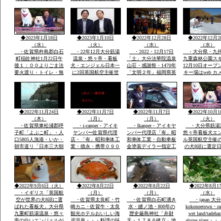
キリシマ最高峰九重連
と虹の松原海岸歩き・
護摩法要が執り行われ
ルーンフェスタ
山赤ピンク色に染ま
お刺身は・伊勢エビ・
ました全国からの登山
1984年世界
る・九重森林公園スキ
ヒラメ・鯛・アワビ・
者の無事安寧を祈願す
ー場ママと遊べる子供
海老・身が動いた刺
る天気よく多数参加さ
専用広場・名物天空の
身・焼き物・おいしか
れました
◆2023年1月18日
◆2023年1月10日
◆2022年12月28日
◆2022年12月2
花火
つた
（水）
（火）
（水）
（水）
・佐賀県杵島郡白石
・22年12月大分筋湯
・2022・12月17日
・大分県・九
町稲佐神社1月22日午
温泉・悠々帝・看板
「土」大分法華院温泉
九重森林公園ス
後１：００よりごま法
犬・エンジェル日本一
山荘・感謝祭・1470年
12月10日オープ
要火渡り・トイレ・無
に2回英国航空主催世
「文明２年」福岡県英
キー場はweb カメ
料大駐車場あり・・・
界有名犬8頭に選定・
彦山より入山27代目
時間ズーム付きo
大分県九重森林公園ス
「日本初」・ｈｔｔｐ
「現」弘蔵岳久・自然
岡市からスキー
キー場・日本一夢大吊
ｓ://chinanews.jp・中
を守り・九州最高所天
バスＯＫ・JR
橋・ラムサール湿原坊
国経済新聞web版日本
然温泉・場内には観音
豊後森駅前・高
がつる・九州最高所天
語有料配信無料多数掲
堂も・国立公園ラムサ
インターバス停
◆2022年11月24日
◆2022年11月7日
◆2022年11月7日
◆2022年10月1
然温泉法華院
載
ール湿原内
す
（木）
（月）
（月）
（火）
・佐賀県東松浦郡呼
・i-canper・アイキ
・Ikanper・アイキヤ
・大分県筋湯
子町「よぶこ町」・人
ヤンパー佐賀県代理
ンパー代理店「有」昭
悠々帝看板犬エ
口5805人漁港・いか・
店・「有」昭和車体工
和車体工業・自動車板
ル英国航空主催
朝市道リ「日本三大朝
業・徳永・携帯０９０
金塗装デイラー指定工
の犬8頭に選定
市」映画・男はつらい
－２０８６－２８５
場・大展示場軽から
に2回「楽天サ
よ映画寅次郎子守歌撮
８・展示場に軽・普・
普・大型車実車・テン
選定・日本政府
影場所・綱引き・近く
大型車にキヤンパー商
ト実商品大展示展示場
ロンドン事務所
に名護屋城・豊臣秀
品実装展示アルミハシ
有・説明等あれば?携
で通知・日本語
吉・１００名城選定・
ゴで登り見て・広さ寝
帯090-2086-2858・徳
世界の8頭が大
◆2022年9月6日（火）
◆2022年8月22日
◆2022年8月22日
◆2022年8月1
柱状節理玄武岩
てみてOK
永
誕生です
・イギリス「英国航
（月）
（月）
（水）
空が世界の犬8頭に選
・佐賀県太良町・竹
・佐賀県白石町湧き
・japan 大
ばれた看板犬」大分県
崎カニ・佐賀牛・太良
水・縫ノ池・800年の
kokonoetown・ra
九重町筋湯温泉・悠々
観光ホテルおいしい海
歴史厳島神社「弁財
wet land/tadeha
帝の白いエンジェルが
岸温泉・・・料理の味
天・１７８６健立」地
alpine plant・