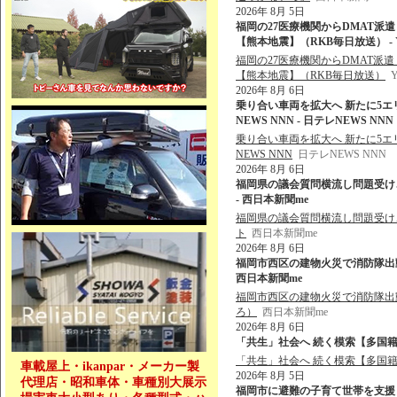
2026年 8月 5日
福岡の27医療機関からDMAT派
【熊本地震】（RKB毎日放送） - Y
福岡の27医療機関からDMAT派
【熊本地震】（RKB毎日放送）
2026年 8月 6日
乗り合い車両を拡大へ 新たに5エリア
NEWS NNN - 日テレNEWS NNN
乗り合い車両を拡大へ 新たに5エリア
NEWS NNN
日テレNEWS NNN
2026年 8月 6日
福岡県の議会質問横流し問題受け
- 西日本新聞me
福岡県の議会質問横流し問題受け
ト
西日本新聞me
2026年 8月 6日
福岡市西区の建物火災で消防隊出動 
西日本新聞me
福岡市西区の建物火災で消防隊出動 
ろ）
西日本新聞me
2026年 8月 6日
「共生」社会へ 続く模索【多国籍
「共生」社会へ 続く模索【多国
車載屋上・ikanpar・メーカー製
2026年 8月 5日
代理店・昭和車体・車種別大展示
福岡市に避難の子育て世帯を支援