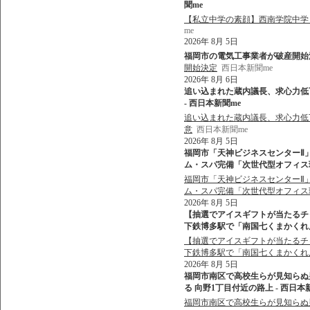
聞me
【私立中学の素顔】西南学院中学
me
2026年 8月 5日
福岡市の電気工事業者が破産開始決定
開始決定
西日本新聞me
2026年 8月 6日
追い込まれた蔵内議長、求心力低
- 西日本新聞me
追い込まれた蔵内議長、求心力低
意
西日本新聞me
2026年 8月 5日
福岡市「天神ビジネスセンターⅡ
ム・スパ完備「次世代型オフィス環境」
福岡市「天神ビジネスセンターⅡ
ム・スパ完備「次世代型オフィス
2026年 8月 5日
【抽選でアイスギフトが当たるチ
下鉄博多駅で「南国七くまかくれんぼ
【抽選でアイスギフトが当たるチ
下鉄博多駅で「南国七くまかくれ
2026年 8月 5日
福岡市南区で高校生らが見知らぬ
る 向野1丁目付近の路上 - 西日本
福岡市南区で高校生らが見知らぬ