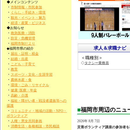
◆メインコンテンツ
・
市制情報・市民参加
・
くらし・手続き・環境
・
観光・イベント・魅力
・
経済・産業・ビジネス
◆お知らせ
・
救急医療・消防
・
防災・危機管理
・
福岡市制だより
求人＆求職ナビ
◆福岡市県の紹介
・
届出・証明・税金
＜職種別＞
・
結婚・出産
◇
タクシー乗務員
・
こども・子育て
・
教育
・
スポーツ・文化・生涯学習
・
農林水産・食
・
環境・ごみ・リサイクル
・
健康･医療・年金
・
高齢・介護
・
福祉・障がい者・戦没者遺族等への
援護
■
福岡市周辺のニュ
・
コミュニティ・地域の活動・NPO・
ボランティア
・
人権・男女共同参画
2026年 8月 7日
・
消費生活・各種相談・市民相談
災害ボランティア講座の参加者を募集