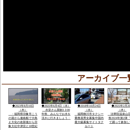
アーカイブ一
◆2023年8月10日
◆2025年6月4日（水）
◆2018年10月24日
◆2025年2月2
（木）
水堂さん開創1３00
（水）
（木）
・福岡県宗像市こう
年祭、みんなでお水を
福岡柳川市タクシー
法華院温泉山
の港から連絡船で大島
頂きに行きましょう・
乗務員男女募集中国内
祭2024年第2弾
え大化の改新後から宗
最大級募集サイトタク
て踊って参加し
像大社中津宮と18世紀
ルート