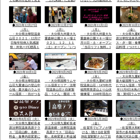
でも蘇州市近郊で見ま
「三代実録」に定観3
けない」九州最高所天
子ともに手ぶら
したカシャ・カシャと
年・861年真言寺十六
然温泉法華院温泉山荘
こども用レンタ
鳴くきます・・・黒い
坊一大霊場有・龍造寺
の冬１月ー３。ｃ
アサイズ用
カラス・九州の自宅庭
氏・鍋島氏の保護・祈
に遊びに来ています
年祭かけ参リ
◆2021年12月27日
◆2021年12月27日
◆2021年11月1日
◆2021年10月1
（月）
（月）
（月）
（金）
・大分県法華院温泉
・大分県九州最大九
・大分県九州最大九
・大分県九重
山荘２０２１・12月17
重森林公園スキー場２
重森林公園スキー場12
原法華院温泉高
日毎年恒例人気感謝
０２１、１２、１１
月11日・土・オープン
ス・夕・朝・食
祭・外気ー3℃標高１
（土）オープン「いつ
「当日リフト無料」1
品料理（つけた
３００ｍ級天然温泉有
きても雪がいつぱい」
月1日・土・ナイター
日本酒・焼酎・
全国から50数名山荘で
「大人も子供も体一つ
営業手ぶらでOKレン
DINER（九重
年忘れ爆笑感謝祭
で来場OK一流メーカ
タルウェア全サイズ用
ー）品数豊富宿
ーレンタルウェア４０
意
で1万円前後予
００セツト用意」
ダイナープライ
◆2021年10月1日
◆2021年9月29日
◆2021年9月29日
◆2021年9月1日
企業様合宿・研
（金）
（水）
（水）
・大分県九重
・大分県法華院温泉
・大分県国際ラムサ
・大分県九重町法華
最大級国際ラム
山荘九重連山の登山中
ール湿原エリア・法華
院温泉山荘・1470年代
たではら湿原・平
心地・最大級のラムサ
院温泉山荘と自家製
福岡県英彦山より山伏
年11月8日水鳥
ール湿原・・坊がつる
品・うどん・饅頭・牛
修煉場・1648年現在の
地・第9回ラム
九州最高所天然温泉登
丼・カレーその他菓子
観音堂安置の十一面観
湿原決定中間湿
山者に山をインタビュ
類・オリジナル専用お
音・不動明王・毘沙門
内最大級標高１
ウ
土産・すべて一味違
天・江戸時代武田藩の
から１２００ｍ
う・天然温泉とお酒・
祈願所・明治15年本
の野焼・地元ボ
国際ラムサール湿原坊
坊・支所は消失24代弘
アで環境維
◆2021年8月3日（火）
◆2021年8月3日（火）
◆2021年5月28日
◆2021年5月1
がつるでテン泊・畳に
蔵孟夫が山宿
・大分県九重町長者
・大分県九重町長者
（金）
（水）
原法華院温泉高原テラ
原温泉郷・法華院温泉
佐賀市でピアノが弾
・佐賀県大和
ス「旧花山酔」名称・
高原テラス「旧花山
ける・聴ける佐賀県
賀市の多布施川
料金・食事内容変更に
酔」名称変更と料金減
JR佐賀駅駅ナカ1丁目
布施川河浜公園・1