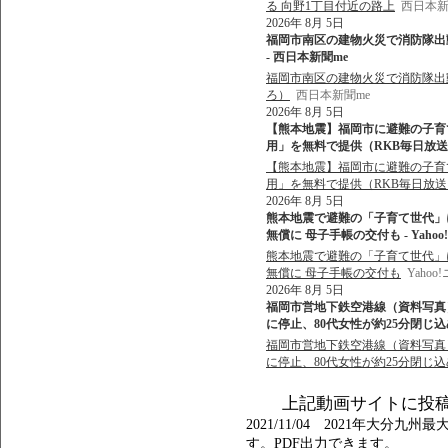
る 向野1丁目付近の路上
西日本新
2026年 8月 5日
福岡市南区の建物火災で消防隊出動 
- 西日本新聞me
福岡市南区の建物火災で消防隊出動 
ろ）
西日本新聞me
2026年 8月 5日
【熊本地震】福岡市に避難の子育
用」を無料で提供（RKB毎日放送） 
【熊本地震】福岡市に避難の子育
用」を無料で提供（RKB毎日放送
2026年 8月 5日
熊本地震で避難の「子育て世代」
無償に 母子手帳の交付も - Yaho
熊本地震で避難の「子育て世代」
無償に 母子手帳の交付も
Yaho
2026年 8月 5日
福岡市営地下鉄空港線（資料写真）
に停止、80代女性が約25分閉じ込め -
福岡市営地下鉄空港線（資料写真）
に停止、80代女性が約25分閉じ込め 
上記動画サイトに投
2021/11/04 2021年大
す。PDF出力できます。