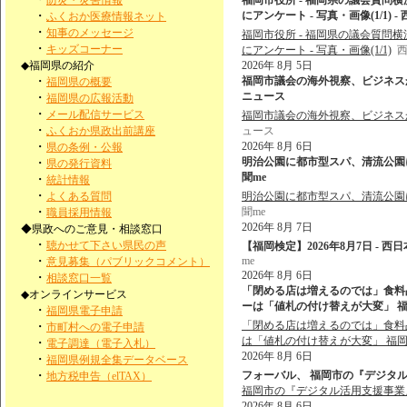
防災・災害情報
福岡市役所 - 福岡県の議会質問
・
にアンケート - 写真・画像(1/1) -
ふくおか医療情報ネット
・
知事のメッセージ
福岡市役所 - 福岡県の議会質問
・
キッズコーナー
にアンケート - 写真・画像(1/1)
西
◆福岡県の紹介
2026年 8月 5日
・
福岡市議会の海外視察、ビジネスから
福岡県の概要
ニュース
・
福岡県の広報活動
・
メール配信サービス
福岡市議会の海外視察、ビジネス
・
ふくおか県政出前講座
ュース
・
2026年 8月 6日
県の条例・公報
明治公園に都市型スパ、清流公園に
・
県の発行資料
聞me
・
統計情報
・
よくある質問
明治公園に都市型スパ、清流公園
・
聞me
職員採用情報
2026年 8月 7日
◆県政へのご意見・相談窓口
・
聴かせて下さい県民の声
【福岡検定】2026年8月7日 - 西
・
me
意見募集（パブリックコメント）
2026年 8月 6日
・
相談窓口一覧
「閉める店は増えるのでは」食料品
◆オンラインサービス
ーは「値札の付け替えが大変」 福岡 
・
福岡県電子申請
「閉める店は増えるのでは」食料品
・
市町村への電子申請
は「値札の付け替えが大変」 福
・
電子調達（電子入札）
2026年 8月 6日
・
福岡県例規全集データベース
・
フォーバル、 福岡市の『デジタル活用支
地方税申告（elTAX）
福岡市の『デジタル活用支援事業
2026年 8月 6日