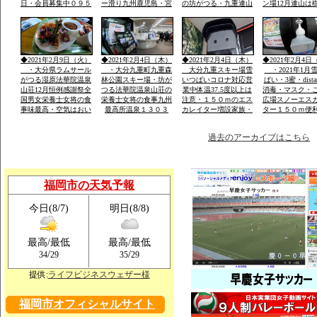
日・会員募集中０９５
ー滑り九州鹿児島・宮
の坊がつる・九重連山
ン場12月連山は
２－６０－１３６２・
崎・山口・福岡の各県
の名峰・法華院温泉山
５。硫黄山1580
大島・栽培管理など
から・レンタルウェア
荘九州最高所１３０３
山１９９５・１
一流メーカー用意
ｍ天然温泉
257年ぶり噴火
りできる法華院
1470年入山・白
◆2021年2月9日（火）
◆2021年2月4日（木）
◆2021年2月4日（木）
◆2021年2月4日
山伏修練場
・大分県ラムサール
・大分九重町九重森
大分九重スキー場雪
・2021年1月
がつる湿原法華院温泉
林公園スキー場・坊が
いつぱいコロナ対応営
ぱい・3蜜・dista
山荘12月恒例感謝祭全
つる法華院温泉山荘の
業中体温37.5度以上は
消毒・マスク・
国男女栄養士女将の食
栄養士女将の食事九州
注意・１５０ｍのエス
広場スノーエス
事味最高・空気はおい
最高所温泉１３０３
カレイター増設家族・
ター１５０ｍ便
しい・景色は九重連山
ｍ・お泊り予約は携帯
こども初心者が安全遊
ェアレンタル体
OK
霊峰・名峰
電話のみです「ｈｐ」
べる土・日はナイター
過去のアーカイブはこちら
福岡市の天気予報
今日(8/7)
明日(8/8)
最高/最低
最高/最低
/
/
34
29
35
29
提供:
ライフビジネスウェザー様
福岡市オフィシャルサイト