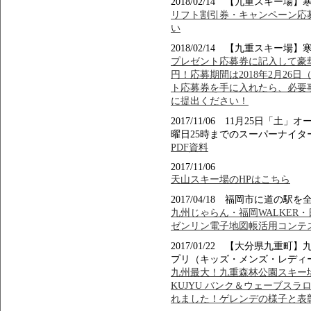
2018/02/14 【九重スキ
リフト割引券・キャンペーン応募
い
2018/02/14 【九重スキ
プレゼント応募券に記入して豪華賞品
円！応募期間は2018年2月26
ト応募券を手に入れたら、必要
に提出ください！
2017/11/06 11月25日
曜日25時までのスーパーナイタ
PDF資料
2017/11/06
天山スキー場のHPはこちら
2017/04/18 福岡市に道の
九州じゃらん・福岡WALKER
ゼンリン電子地図帳活用コンテ
2017/01/22 【大分県九
プリ（キッズ・メンズ・レディ
九州最大！九重森林公園スキー場でFOR
KUJYU バンク＆ウェーブスラ
れました！ゲレンデの様子と表