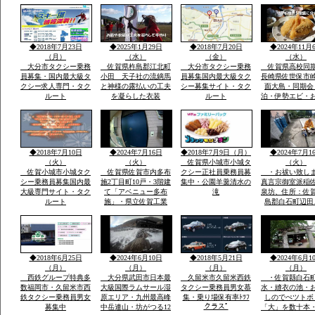
ごろ同地立てられ沖津
宮遥拝所「神宿る島」
沖ノ島ユネスコ世界遺
産構成資産郡島には最
新の宗像市みなとタク
◆2018年7月23日
◆2025年1月29日
◆2018年7月20日
◆2024年11月
シー1台常時待機
（月）
（水）
（金）
（水）
大分市タクシー乗務
佐賀県杵島郡江北町
大分市タクシー乗務
佐賀県高校同
員募集・国内最大級タ
小田 天子社の流鏑馬
員募集国内最大級タク
長崎県佐世保市
クシー求人専門・タク
と神様の露払いの工夫
シー募集サイト・タク
面大島・同期会
ルート
を凝らした衣装
ルート
泊・伊勢エビ・
みとスープを食
宿「港町」旅行
告・佐賀県から
西海市崎戸方面
を渡つて大島方
◆2018年7月10日
◆2024年7月16日
◆2018年7月9日（月）
◆2024年7月1
（火）
（火）
佐賀県小城市小城タ
（火）
佐賀小城市小城タク
佐賀県佐賀市内多布
クシー正社員乗務員募
・お祓い致し
シー乗務員募集国内最
施2丁目町10戸・3階建
集中・公園羊羹清水の
真言宗御室派稲
大級専門サイト・タク
て「アベニュー多布
滝
泉坊、住所：佐
ルート
施」・県立佐賀工業
島郡白石町辺田
高、県立北高近く・多
職 稲佐英明 t
布施橋バス停まで2
0954-65-2806 
分・インターネツト無
８０－２７１４
料・「室内小型ペツト
８４
飼育相談可 3000円
◆2018年6月25日
◆2024年6月10日
◆2018年5月21日
◆2024年6月1
up」2・3階別階段
（月）
（月）
（月）
（月）
西鉄グループ特典多
大分県武田市日本最
久留米市久留米西鉄
・佐賀縣白石
数福岡市・久留米市西
大級国際ラムサール湿
タクシー乗務員男女慕
水・縫衣の池・
鉄タクシー乗務員男女
原エリア・九州最高峰
集・乗り場保有率ﾄﾂﾌ
しのでぺツトボ
クラスﾟ
募集中
中岳連山・坊がつる12
「大」を数十本