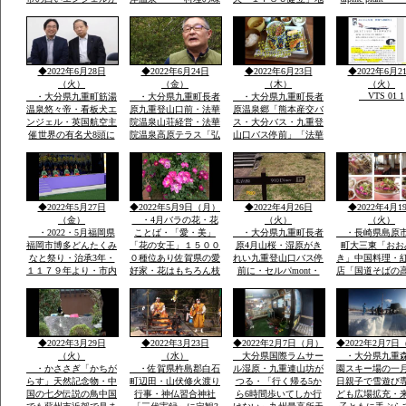
society that prot
日本一に2回一位「楽
つけおいしい「板長最
区民から清水池・おい
nature
天サイト全国版選定」
高」・ムツゴロウ・た
しい水の要件に適合・
今度は世界の8頭に選
いらぎ「貝柱」竹崎カ
地区はもちろん町内外
定されました英国航空
ニは追加で1杯￥３０
から水汲みが絶えませ
から
００円ぐらい・温泉は
ん
◆2022年6月28日
◆2022年6月24日
◆2022年6月23日
◆2022年6月2
温度が
（火）
（金）
（木）
（火）
VTS 01 1
・大分県九重町筋湯
・大分県九重町長者
・大分県九重町長者
温泉悠々帝・看板犬エ
原九重登山口前・法華
原温泉郷「熊本産交バ
ンジェル・英国航空主
院温泉山荘経営・法華
ス・大分バス・九重登
催世界の有名犬8頭に
院温泉高原テラス「弘
山口バス停前」「法華
選定「日本から初」英
蔵氏長男支配人」一泊
院温泉山荘グルー
国航空より日本政府観
素泊まり￥７０００円
プ・・法華院山荘高原
光局ロンドン事務所か
温泉￥５００レストラ
テラス「」一泊￥７０
ら連絡日本一は楽天サ
ンあり・
００「素泊まりok]・
https://chinanews.jp
イトで2回日本一選定
自家温泉￥５００・食
◆2022年5月27日
◆2022年5月9日（月）
◆2022年4月26日
◆2022年4月1
公式
英文そのまま提示
事１０００円から
（金）
・4月バラの花・花
（火）
（火）
・2022・5月福岡県
ことば・「愛・美」
・大分県九重町長者
・長崎県島原
福岡市博多どんたくみ
「花の女王」１５００
原4月山桜・湿原がき
町大三東「おお
なと祭り・治承3年・
０種位あり佐賀県の愛
れい九重登山口バス停
き」中国料理・
１１７９年より・市内
好家・花はもちろん枝
前に・セルパmont・
店「国道そばの
各所に「演舞台」が設
木葉全体・・イキイキ
bell 登山用品出店・
すぐ見える赤色
けられ「松ばやし」を
と葉も花もつやあり
法華院温泉高原テラス
中国風のお店・
起源として市民のお祭
食堂「９１０・・くじ
袋の本格的な中
り
ゅうdiner]で九重夢ポ
有名店で大学通
ークで食事
がら修業
◆2022年3月29日
◆2022年3月23日
◆2022年2月7日（月）
◆2022年2月7日
（火）
（水）
大分県国際ラムサー
・大分県九重
・かささぎ「かちが
・佐賀県杵島郡白石
ル湿原・九重連山坊が
園スキー場の一
らす」天然記念物・中
町辺田・山伏修火渡り
つる・「行く帰る5か
日親子で雪遊び
国の七夕伝説の鳥中国
行事・神仏習合神社
ら6時間歩いてしか行
ども広場拡充・