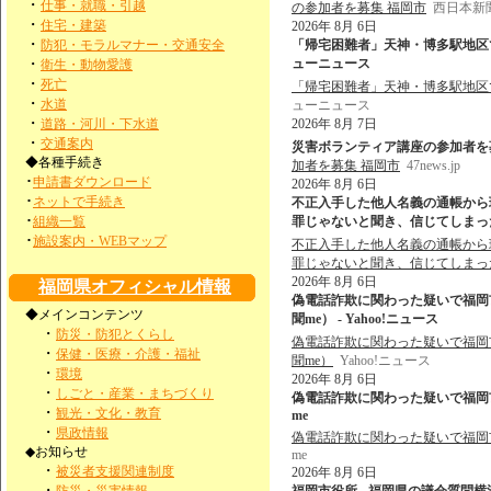
・
仕事・就職・引越
の参加者を募集 福岡市
西日本新聞
・
住宅・建築
2026年 8月 6日
・
防犯・モラルマナー・交通安全
「帰宅困難者」天神・博多駅地区で最
・
ューニュース
衛生・動物愛護
・
死亡
「帰宅困難者」天神・博多駅地区で
・
水道
ューニュース
・
道路・河川・下水道
2026年 8月 7日
・
交通案内
災害ボランティア講座の参加者を募集 福
◆各種手続き
加者を募集 福岡市
47news.jp
･
申請書ダウンロード
2026年 8月 6日
･
ネットで手続き
不正入手した他人名義の通帳から現
･
組織一覧
罪じゃないと聞き、信じてしまった」 
･
施設案内・WEBマップ
不正入手した他人名義の通帳から現
罪じゃないと聞き、信じてしまっ
2026年 8月 6日
福岡県オフィシャル情報
偽電話詐欺に関わった疑いで福岡
◆メインコンテンツ
聞me） - Yahoo!ニュース
・
防災・防犯とくらし
偽電話詐欺に関わった疑いで福岡
・
保健・医療・介護・福祉
聞me）
Yahoo!ニュース
・
環境
2026年 8月 6日
・
しごと・産業・まちづくり
偽電話詐欺に関わった疑いで福岡市
・
観光・文化・教育
me
・
県政情報
偽電話詐欺に関わった疑いで福岡
◆お知らせ
me
・
被災者支援関連制度
2026年 8月 6日
・