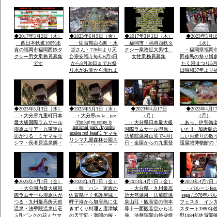
鉄ホテル」・素泊まり
総参加しゃもじ
ok・温泉入浴￥５０
出し練り歩きま
０・併設レストラン和
に踊り本舞台・
洋食１０００円から２
加で運営再開発
０００・登山・研修
バンの街で
◆2017年3月2日（木）
◆2023年6月9日（金）
◆2017年3月2日（木）
◆2023年5月1
会・合宿全国実績多数
西日本鉄道100%出
・佐賀県白石町・水
福岡市・福岡西鉄タ
（水）
資の福岡市福岡西鉄タ
堂さん・726年より天
クシー業務拡大男性、
・福岡県福岡市
クシー男女乗務員募集
台宗安福寺毎年6月3日
女性乗務員募集
回移民の祭り博
です
から8月30日までお祭
たく港まつり5月
り水がお堂から流れま
日昭和37年より
すお地蔵様が多数境内
市民の祭りに３
に顔つきがちがう飲む
内に踊り本舞台
とよくなる水です「体
民企業総参加こ
の調子が悪い人は飲ま
人も企業も約20
ないこと」
参加「しゃもじ
◆2023年5月3日（水）
◆2023年5月3日（水）
◆2023年4月17日
◆2023年4月1
を出し参加
・大分県九重町日本
・大分県ooita pre
（月）
（月）
/the kujyu range is
最大級国際ラムサール
・大分県日本最大級
あっ、伊勢海
national park /kyushu
湿原エリア・九重連山
国際ラムサール湿原・
いた!! 加唐島
azalea red leaafミヤマキ
坊がつる・ミヤマキリ
法華院温泉山荘で4月1
しいお造りの数
リシマ九重森林公園ス
シマ・長者原温泉郷・
日・全国からの九重登
護屋城博物館の
キー場名物毎年12月大
西日本有数の九重森林
山者の安全安泰を願い
の金お茶室」の
花火
公園スキー場・毎年12
開山祭と夜は九重町白
目、唐津城
月末の「天空の大花火
鳥神社の夜神楽の舞が
大会」２０００ｍ級の
奉納当日夜「日本100
冬の山々空に花火・・
名山」を達制したスズ
◆2023年4月7日（金）
◆2023年4月7日（金）
◆2023年4月7日（金）
◆2023年4月7日
キさんが拍手でした
・大分国内最大級国
・韓「ハン」家族の
・大分県・九州最高
・バルーンfesta
際ラムサール湿原坊が
佐賀県呼子名護屋城・
所天然温泉・法華院温
saga /1978年
つる・九州最高所天然
呼子港から加唐島に生
泉山荘・観音堂の御本
フェスタ イン
温泉・法華院温泉山荘
きずくり料理と唐津城
尊十一面観音堂から出
スタート1980年
5月ピンクの花ミヤマ
の天守郭・満開の桜・
発、法華院開山祭柴燈
野1984年佐賀開