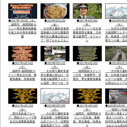
で神湊港から大島の関
者さんが担いで
連遺跡とお祭りに船で
地元漁師さんの
行き「神宿る島」宗
のせ神湊までそ
像・沖ノ島関連がユネ
ご神体を宗像大
スコ世界遺産に登録見
運び大島遥拝所
◆2017年7月5日（水）
◆2023年9月22日
◆2017年6月29日
◆2023年9月1
て聞いてビツクリです
お宿「まなべ」
福岡市、福岡西鉄タ
（金）
（木）
（火）
クシー男女乗務員募集
大分県九重町長者原
大分タクシー正社員
・九州大分県
中途入社中高年多数活
温泉郷の九州九重最高
乗務員男女募集、日本
大級国際ラムサ
躍
峰中岳九重連山登山口
最大級専門・タクルー
原・長者原・日
で「何でもかんでもし
ト
夢大つり橋・坊
やベラナイト」の報
九州最高所天然
告・温泉豊富なエリア
華院温泉山荘・
で開催報告地元民のジ
山九州最高峰中
ビエ料理・鹿・いのし
重連山・標高・
しのさしいれ恊力で大
「坊がつる賛歌
◆2017年4月24日
◆2023年9月11日
◆2017年4月19日
◆2023年8月2
変盛り上がりました
名な坊がつるキ
（月）
（月）
（水）
（月）
場
福岡市,福岡西鉄タ
・大分県九重町長者
・福岡西鉄タクシー
・大分県九重
クシー男女正社員、乗
原九重連山登山口・日
二日市「筑紫野市」営
原・日本最大級
務員募集、特典多数
本最大級国際ラムサー
業所、男女乗務員募集
ムサール湿原・
ル湿原・坊がつる・キ
山登山口エリア
ヤンプ場・最高峰中
坊がつる登山ル
岳・九重連山ミヤマキ
暮れ雨の滝ルー
リシマ開花。九州最高
ケ池ルート・法
所天然温泉・行く帰る
泉山荘の九州最
最低5時間前後・また
然温泉・九州最
◆2017年4月12日
◆2023年6月19日
◆2017年4月10日
◆2023年6月9日
行きたい法華院温泉山
重連山中岳ルー
（水）
（月）
（月）
・昭和3７年福
荘
西日本鉄道グルー
・大分県九重町長者
福岡市、福岡西鉄タ
民の祭り博多ど
プ、西鉄タクシーで男
原温泉郷・法華院温泉
クシー正社員、乗務
港まつり5月3・4
女正社員乗務員募集
山荘グループ・法華院
員、男女募集、特典あ
回市民企業町内
温泉高原テラス「旧西
り
もおとなも役20