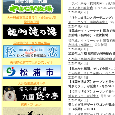
「アパホテル〈福岡天神〉」9月
エリア初の直営店
トラベル Watch
2026年 8月 7日
大分県厳選高級豊後牛・食泊のお宿
「ひと山まるごとガーデニング」参加者募集！
龍門滝乃湯
ガーデニング」参加者募集！
city
2026年 8月 7日
福岡城ナイトマーケット 浴衣で来
所跡地（福岡市） - 佐賀新聞
福岡城ナイトマーケット 浴衣で来
長崎県松浦市観光物産協会
所跡地（福岡市）
佐賀新聞
2026年 8月 4日
2026年上半期 福岡市の開発動向 市内5区
2026年上半期 福岡市の開発動向 市
長崎県松浦市市役所公式サイト
2026年 8月 6日
【熊本から福岡、そして全国へ。花
から福岡、そして全国へ。花がつ
2026年 8月 4日
【福岡市博多区】オープン初日か
大分筋湯温泉悠々亭
博多カフェ」が誕生！ - 号外NE
【福岡市博多区】オープン初日か
博多カフェ」が誕生！
号外NET
2026年 8月 6日
宿房・花しのぶ
美しすぎるデザートワゴンが登場
チ（福岡） - TRILL
美しすぎるデザートワゴンが登場