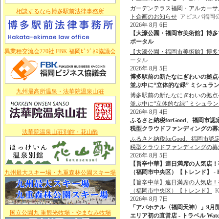
ガーデンテラス福岡・アルカーサ
相談するなら博多駅前法律事務所
ト企画のお知らせ
アビスパ福岡
2026年 8月 6日
【大濠公園・福岡市美術館】博多で愛さ
ポータル
異業種交流会270社.FBK.福岡ﾋﾞｼﾞﾈｽ協議会
【大濠公園・福岡市美術館】博多で
ータル
2026年 8月 5日
博多駅前の新たなにぎわいの拠点へ
並ぶ中に“立体的な緑” ミシュラン店含む6
九州最高所温泉・法華院温泉山荘
博多駅前の新たなにぎわいの拠点へ
並ぶ中に“立体的な緑” ミシュラン
2026年 8月 4日
ふるさと納税forGood、福岡
税型クラウドファンディングの募集
法華院温泉山荘別館・花山酔
ふるさと納税forGood、福岡
税型クラウドファンディングの募
2026年 8月 5日
【旨辛中華】連日満席の人気店！
（福岡市中央区）【トレンド】 - 
九州最大スキー場・九重森林公園スキー場
【旨辛中華】連日満席の人気店！
（福岡市中央区）【トレンド】
2026年 8月 7日
「アパホテル〈福岡天神〉」9月
国立公園九 重観光牧場・やまなみ牧場
エリア初の直営店 - トラベル Watc