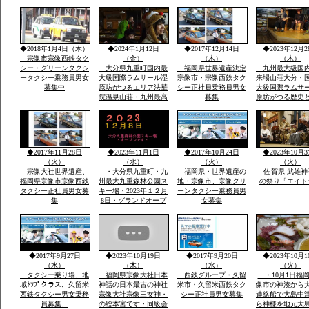
賀市大和町・０９０－
日・日・午後1
９０７７－５５３５・
伝統祭り実行・
大島まで
駐車あり家内安
他祈願火渡り参
ます近くに水汲
◆2018年1月4日（木）
◆2024年1月12日
◆2017年12月14日
◆2023年12月2
名な縫いの池水
宗像市宗像西鉄タク
（金）
（木）
（木）
シー・グリーンタクシ
大分県九重町国内最
福岡県世界遺産決定
九州最大級国
ータクシー乗務員男女
大級国際ラムサール湿
宗像市・宗像西鉄タク
来場山荘大分・
募集中
原坊がつるエリア法華
シー正社員乗務員男女
大級国際ラムサ
院温泉山荘・九州最高
募集
原坊がつる歴史
所天然温泉・屋外は
に囲まれ九州最
雪・雪・雪で12月23日
然温泉の法華院
恒例「感謝祭」全国か
荘の歌「法華院
ら参加・法華院温泉山
ましょう」12月2
荘の歌が社員から紹介
例・感謝祭でで
◆2017年11月28日
◆2023年11月1日
◆2017年10月24日
◆2023年10月3
されました
い歌です
（火）
（水）
（火）
（火）
宗像大社世界遺産、
・大分県九重町・九
福岡県・世界遺産の
佐賀県 武雄神
福岡県宗像市宗像西鉄
州最大九重森林公園ス
地・宗像市、宗像グリ
の祭り「エイト
タクシー正社員男女募
キー場・2023年１２月
ーンタクシー乗務員男
集
8日・グランドオープ
女募集
ン・体一つで来場ok・
こどもも親子でスキー
で遊べる・こども広場
「パパママと子供の専
用遊びの特大のげれん
◆2017年9月27日
◆2023年10月19日
◆2017年9月20日
◆2023年10月1
でスキー場完備」
（水）
（木）
（水）
（火）
タクシー乗り場、地
福岡県宗像大社日本
西鉄グループ・久留
・10月1日福
域ﾄﾂﾌﾟクラス、久留米
神話の日本最古の神社
米市・久留米西鉄タク
像市の神湊から
西鉄タクシー男女乗務
宗像大社宗像三女神・
シー正社員男女募集
連絡船で大島中
員募集、
の総本宮です・同級会
ら神様を地元大