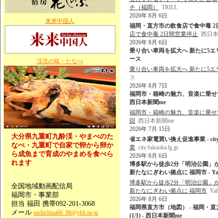
チ（福岡）
TRILL
2026年 8月 6日
来来中国人
福岡・直方市の飲食店で食中毒 2日
店で食中毒 2日間営業停止
西日本
2026年 8月 6日
乗り合い車両を拡大へ 新たに5エリア
ース
渓流の味・たなべ
乗り合い車両を拡大へ 新たに5エリ
ス
2026年 8月 7日
福岡市・箱崎の魅力、音楽に乗せて 
西日本新聞me
福岡市・箱崎の魅力、音楽に乗せて
回
西日本新聞me
2026年 7月 15日
大分県九重町九酔渓・やまべのた
省エネ家電買い換え促進事業 - city.fuk
なべ・九重町で自家で卵から卵か
業
city.fukuoka.lg.jp
ら成魚まで育成のやまめを食べら
2026年 8月 6日
れます
博多駅から徒歩2分「明治公園」
新たなにぎわい拠点に 福岡市 - Ya
博多駅から徒歩2分「明治公園」
全国地域動画配信局
新たなにぎわい拠点に 福岡市
Ya
福岡市・事業部
2026年 8月 6日
担当 福田 携帯092-201-3068
福岡県直方市（地図） - 福岡・直
メール
nishichina66_88@ybb.ne.jp
(1/1) - 西日本新聞me