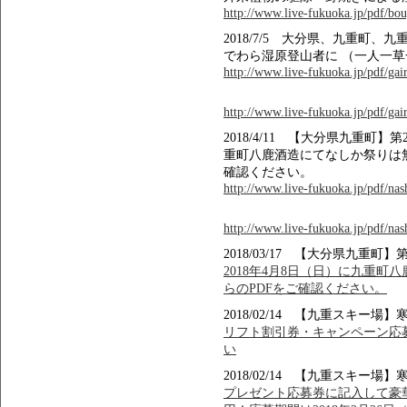
http://www.live-fukuoka.jp/pdf/bou
2018/7/5 大分県、九重町
でわら湿原登山者に （一人一
http://www.live-fukuoka.jp/pdf/gair
http://www.live-fukuoka.jp/pdf/gair
2018/4/11 【大分県九重町】
重町八鹿酒造にてなしか祭りは
確認ください。
http://www.live-fukuoka.jp/pdf/na
http://www.live-fukuoka.jp/pdf/na
2018/03/17 【大分県九重町
2018年4月8日（日）に九重町
らのPDFをご確認ください。
2018/02/14 【九重スキ
リフト割引券・キャンペーン応募
い
2018/02/14 【九重スキ
プレゼント応募券に記入して豪華賞品