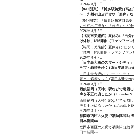
2026年 8月 8日
【9/18開業】「博多駅筑紫口高
へ！九州初出店洋食や「兼虎」など全6
【9/18開業】「博多駅筑紫口高
九州初出店洋食や「兼虎」など全
2026年 8月 7日
【福岡市美術館】夏休みに“自分
け体験」8/16開催（ファンファン福岡
【福岡市美術館】夏休みに“自分
け体験」8/16開催（ファンファン
2026年 8月 7日
「日本最大級のスマートシティ」
岡市・箱崎を歩く (西日本新聞me) -
「日本最大級のスマートシティ」
岡市・箱崎を歩く (西日本新聞me)
2026年 8月 7日
西鉄福岡（天神）駅などで意図しな
声を不正に流したか（ITmedia NEW
西鉄福岡（天神）駅などで意図しない
声を不正に流したか（ITmedia NE
2026年 8月 7日
福岡市西区の火災で消防隊出動 野方
日本新聞me
福岡市西区の火災で消防隊出動 野方
日本新聞me