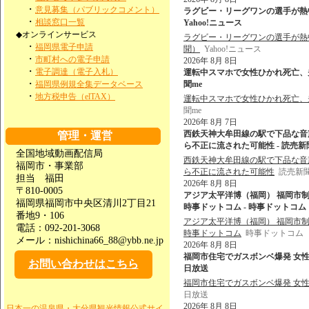
・
意見募集（パブリックコメント）
ラグビー・リーグワンの選手が熱中
・
相談窓口一覧
Yahoo!ニュース
◆オンラインサービス
ラグビー・リーグワンの選手が熱
・
福岡県電子申請
聞）
Yahoo!ニュース
・
市町村への電子申請
2026年 8月 8日
・
電子調達（電子入札）
運転中スマホで女性ひかれ死亡、夫
・
福岡県例規全集データベース
聞me
・
地方税申告（elTAX）
運転中スマホで女性ひかれ死亡、
聞me
2026年 8月 7日
西鉄天神大牟田線の駅で下品な音
管理・運営
ら不正に流された可能性 - 読売新
全国地域動画配信局
西鉄天神大牟田線の駅で下品な音
福岡市・事業部
ら不正に流された可能性
読売新
担当 福田
2026年 8月 8日
〒810-0005
アジア太平洋博（福岡） 福岡市
福岡県福岡市中央区清川2丁目21
時事ドットコム - 時事ドットコム
番地9・106
アジア太平洋博（福岡） 福岡市
電話：092-201-3068
時事ドットコム
時事ドットコム
メール：nishichina66_88@ybb.ne.jp
2026年 8月 8日
福岡市住宅でガスボンベ爆発 女性（
お問い合わせはこちら
日放送
福岡市住宅でガスボンベ爆発 女性
日放送
2026年 8月 8日
日本一の温泉県・大分県観光情報公式サイ