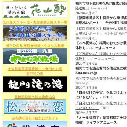
福岡市地下鉄1000N系07編成が陸送搬出 
陸送搬出
4gousya.net
2026年 8月 8日
【福岡市博多区】初日からJR博多
九州最大スキー場・九重森林公園スキー場
日現地レポート！ - 号外NET 福
【福岡市博多区】初日からJR博多
日現地レポート！
号外NET 福
2026年 8月 8日
【2026夏休み】福岡のおでかけ最
国立公園九 重観光牧場・やまなみ牧場
体験も - いこーよニュース
【2026夏休み】福岡のおでかけ最
体験も
いこーよニュース
2026年 8月 6日
福岡市でも議会質問を他会派に横流し
大分県厳選高級豊後牛・食泊のお宿
data-max.co.jp
龍門滝乃湯
福岡市でも議会質問を他会派に横流し
max.co.jp
2026年 8月 8日
「自分だけの宇宙」を見つけよう
長崎県松浦市観光物産協会
にいきたい」』 - TRILL
「自分だけの宇宙」を見つけよう
にいきたい」』
TRILL
2026年 8月 7日
「オール福岡で」副首都指定を目指し
長崎県松浦市市役所公式サイト
掲載) - ライブドアニュース