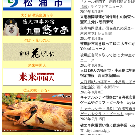
「オール福岡で」副首都指定を目指し
掲載)
ライブドアニュース
2026年 8月 8日
大分筋湯温泉悠々亭
立憲福岡県連が国保逃れの調査へ 
憲民主党] - 朝日新聞
立憲福岡県連が国保逃れの調査へ 
憲民主党]
朝日新聞
2026年 8月 8日
宿房・花しのぶ
被爆証言聞き取って絵に 大学生が
Yahoo!ニュース
被爆証言聞き取って絵に 大学生
ニュース
来来中国人
2026年 8月 9日
人口150人の福岡市・小呂島に初
宿泊施設 - 西日本新聞me
人口150人の福岡市・小呂島に初
宿泊施設
西日本新聞me
渓流の味・たなべ
2026年 8月 8日
キャナルシティ博多に“台湾夜市
ゲームやクラフトビールも - topics.sm
キャナルシティ博多に“台湾夜市
ゲームやクラフトビールも
topics
2026年 7月 15日
省エネ家電買い換え促進事業 - city.fuk
業
city.fukuoka.lg.jp