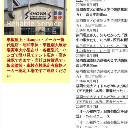
ろ）
西日本新聞me
2026年 8月 8日
福岡市東区の建物火災で消防隊出動 
ろ） - 西日本新聞me
福岡市東区の建物火災で消防隊出動 
ろ）
西日本新聞me
2026年 8月 8日
柴田理恵さん、知らなかった「推
車載屋上・ikanpar・メーカー製
中の淑女たち」に出演 - 西日本新
代理店・昭和車体・車種別大展示
柴田理恵さん、知らなかった「推
場実車大小型あり・各種型式・ハ
中の淑女たち」に出演
西日本新聞
シゴで登り見てテント広さ・高さ
2026年 8月 8日
確認できます・当社は佐賀県で・
福岡市城南区の建物火災で消防隊出動
板金塗装・車検点検認定有資格メ
西日本新聞me
ーカー認定工場ですご連絡くださ
福岡市城南区の建物火災で消防隊出
い
ろ）
西日本新聞me
2026年 8月 8日
福岡の短大アイドルが2年ぶり楽
でMV撮影「本当に青春だった」 - 
福岡の短大アイドルが2年ぶり楽
でMV撮影「本当に青春だった」
2026年 8月 7日
「オール福岡で」副首都指定を目
送） - Yahoo!ニュース
「オール福岡で」副首都指定を目
送）
Yahoo!ニュース