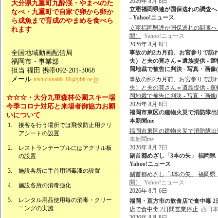
2026年 8月 8日
大分県九重町九酔渓・やまべのた
立憲福岡県連が国保逃れの調査へ
なべ・九重町で自家で卵から卵か
- Yahoo!ニュース
ら成魚まで育成のやまめを食べら
立憲福岡県連が国保逃れの調査へ
れます
聞）
Yahoo!ニュース
2026年 8月 8日
全国地域動画配信局
事故の約2カ月前、お宮参りで訪
央）と夫の寛さん＝遺族提供 - 
福岡市・事業部
岡地裁で被告に判決 - 写真・画像(1/
担当 福田 携帯092-201-3068
メール
nishichina66_88@ybb.ne.jp
事故の約2カ月前、お宮参りで訪
央）と夫の寛さん＝遺族提供 - 
岡地裁で被告に判決 - 写真・画像(1
☆☆☆・大分九重森林公園スキー場
2026年 8月 8日
今季コロナ対応と来場者御協力お願
福岡市東区の建物火災で消防隊出動 
いについて
本新聞me
接客を行う場所では飛俟防止用クリ
福岡市東区の建物火災で消防隊出動 
アシートの設置
本新聞me
2026年 8月 7日
レストランテーブルにはアクリル板
副首都めざし「3本の矢」 福岡県
の設置
Yahoo!ニュース
施設各所に手首用消毒液の設置
副首都めざし「3本の矢」 福岡
聞）
Yahoo!ニュース
施設各所の消毒強化
2026年 8月 6日
レンタル用品使用毎の消毒・クリー
福岡・直方市の飲食店で食中毒 2日
ニングの実施
店で食中毒 2日間営業停止
西日本
2026年 8月 8日