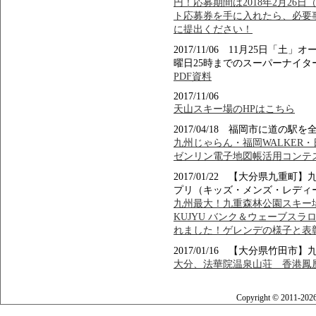
円！応募期間は2018年2月26
ト応募券を手に入れたら、必要
に提出ください！
2017/11/06 11月25日
曜日25時までのスーパーナイタ
PDF資料
2017/11/06
天山スキー場のHPはこちら
2017/04/18 福岡市に道の
九州じゃらん・福岡WALKER
ゼンリン電子地図帳活用コンテ
2017/01/22 【大分県九
プリ（キッズ・メンズ・レディ
九州最大！九重森林公園スキー場でFOR
KUJYU バンク＆ウェーブスラ
れました！ゲレンデの様子と表
2017/01/16 【大分県竹田
大分、法華院温泉山荘 香港鳳凰
Copyright © 2011-202