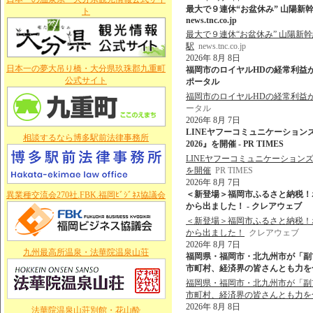
最大で９連休“お盆休み” 山陽新
ト
news.tnc.co.jp
最大で９連休“お盆休み” 山陽新
駅
news.tnc.co.jp
2026年 8月 8日
日本一の夢大吊り橋・大分県玖珠郡九重町
福岡市のロイヤルHDの経常利益が過
公式サイト
ポータル
福岡市のロイヤルHDの経常利益
ータル
2026年 8月 7日
LINEヤフーコミュニケーション
相談するなら博多駅前法律事務所
2026』を開催 - PR TIMES
LINEヤフーコミュニケーションズ
を開催
PR TIMES
2026年 8月 7日
＜新登場＞福岡市ふるさと納税！
異業種交流会270社.FBK.福岡ﾋﾞｼﾞﾈｽ協議会
から出ました！ - クレアウェブ
＜新登場＞福岡市ふるさと納税！
から出ました！
クレアウェブ
2026年 8月 7日
九州最高所温泉・法華院温泉山荘
福岡県・福岡市・北九州市が「副
市町村、経済界の皆さんとも力を合
福岡県・福岡市・北九州市が「副
市町村、経済界の皆さんとも力を
2026年 8月 8日
法華院温泉山荘別館・花山酔