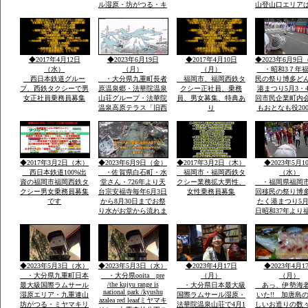
ル湿原・坊がつる・キ
山登山口エリア
ヤンプ場・最高峰中
坊がつる登山ル
岳・九重連山ミヤマキ
暮れ雨の滝ルー
リシマ開花。九州最高
ケ池ルート・法
所天然温泉・行く帰る
泉山荘の九州最
最低5時間前後・また
然温泉・九州最
◆2017年4月12日
◆2023年6月19日
◆2017年4月10日
◆2023年6月9日
行きたい法華院温泉山
重連山中岳ルー
（水）
（月）
（月）
・昭和3７年福
荘
西日本鉄道グルー
・大分県九重町長者
福岡市、福岡西鉄タ
民の祭り博多ど
プ、西鉄タクシーで男
原温泉郷・法華院温泉
クシー正社員、乗務
港まつり5月3・4
女正社員乗務員募集
山荘グループ・法華院
員、男女募集、特典あ
回市民企業町内
温泉高原テラス「旧西
り
もおとなも役20
鉄ホテル」・素泊まり
総参加しゃもじ
ok・温泉入浴￥５０
出し練り歩きま
０・併設レストラン和
に踊り本舞台・
洋食１０００円から２
加で運営再開発
０００・登山・研修
バンの街で
◆2017年3月2日（木）
◆2023年6月9日（金）
◆2017年3月2日（木）
◆2023年5月1
会・合宿全国実績多数
西日本鉄道100%出
・佐賀県白石町・水
福岡市・福岡西鉄タ
（水）
資の福岡市福岡西鉄タ
堂さん・726年より天
クシー業務拡大男性、
・福岡県福岡市
クシー男女乗務員募集
台宗安福寺毎年6月3日
女性乗務員募集
回移民の祭り博
です
から8月30日までお祭
たく港まつり5月
り水がお堂から流れま
日昭和37年より
すお地蔵様が多数境内
市民の祭りに３
に顔つきがちがう飲む
内に踊り本舞台
とよくなる水です「体
民企業総参加こ
の調子が悪い人は飲ま
人も企業も約20
ないこと」
参加「しゃもじ
◆2023年5月3日（水）
◆2023年5月3日（水）
◆2023年4月17日
◆2023年4月1
を出し参加
・大分県九重町日本
・大分県ooita pre
（月）
（月）
/the kujyu range is
最大級国際ラムサール
・大分県日本最大級
あっ、伊勢海
national park /kyushu
湿原エリア・九重連山
国際ラムサール湿原・
いた!! 加唐島
azalea red leaafミヤマキ
坊がつる・ミヤマキリ
法華院温泉山荘で4月1
しいお造りの数