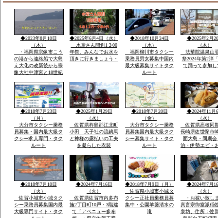
◆2023年8月10日
◆2025年6月4日（水）
◆2018年10月24日
◆2025年2月2
（木）
水堂さん開創1３00
（水）
（木）
・福岡県宗像市こう
年祭、みんなでお水を
福岡柳川市タクシー
法華院温泉山
の港から連絡船で大島
頂きに行きましょう・
乗務員男女募集中国内
祭2024年第2弾
え大化の改新後から宗
最大級募集サイトタク
て踊って参加し
像大社中津宮と18世紀
ルート
ごろ同地立てられ沖津
宮遥拝所「神宿る島」
沖ノ島ユネスコ世界遺
産構成資産郡島には最
新の宗像市みなとタク
◆2018年7月23日
◆2025年1月29日
◆2018年7月20日
◆2024年11月
シー1台常時待機
（月）
（水）
（金）
（水）
大分市タクシー乗務
佐賀県杵島郡江北町
大分市タクシー乗務
佐賀県高校同
員募集・国内最大級タ
小田 天子社の流鏑馬
員募集国内最大級タク
長崎県佐世保市
クシー求人専門・タク
と神様の露払いの工夫
シー募集サイト・タク
面大島・同期会
ルート
を凝らした衣装
ルート
泊・伊勢エビ・
みとスープを食
宿「港町」旅行
告・佐賀県から
西海市崎戸方面
を渡つて大島方
◆2018年7月10日
◆2024年7月16日
◆2018年7月9日（月）
◆2024年7月1
（火）
（火）
佐賀県小城市小城タ
（火）
佐賀小城市小城タク
佐賀県佐賀市内多布
クシー正社員乗務員募
・お祓い致し
シー乗務員募集国内最
施2丁目町10戸・3階建
集中・公園羊羹清水の
真言宗御室派稲
大級専門サイト・タク
て「アベニュー多布
滝
泉坊、住所：佐