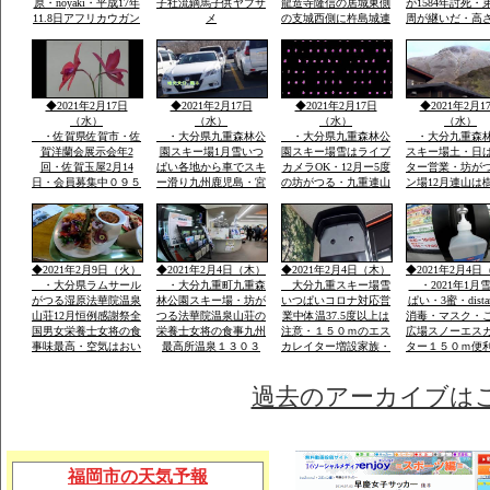
原・noyaki・平成17年
子社流鏑馬子供ヤブサ
龍造寺隆信の居城東側
が1584年討死・
11.8日アフリカウガン
メ
の支城西側に杵島城連
周が継いだ・高
ダ第9回国際ラムサー
掲して防衛。須古城は
ｍ・外堀曲輪・
ル湿原にタデ原３８
鎮西屈指の堅城
２年天文年間から1
ha・坊がつる５３ha・
年築城
九重の自然をまのる会
◆2021年2月17日
◆2021年2月17日
◆2021年2月17日
◆2021年2月1
（水）
（水）
（水）
（水）
・佐賀県佐賀市・佐
・大分県九重森林公
・大分県九重森林公
・大分九重森
賀洋蘭会展示会年2
園スキー場1月雪いつ
園スキー場雪はライブ
スキー場土・日
回・佐賀玉屋2月14
ぱい各地から車でスキ
カメラOK・12月ー5度
ター営業・坊が
日・会員募集中０９５
ー滑り九州鹿児島・宮
の坊がつる・九重連山
ン場12月連山は
２－６０－１３６２・
崎・山口・福岡の各県
の名峰・法華院温泉山
５。硫黄山1580
大島・栽培管理など
から・レンタルウェア
荘九州最高所１３０３
山１９９５・１
一流メーカー用意
ｍ天然温泉
257年ぶり噴火
りできる法華院
1470年入山・白
◆2021年2月9日（火）
◆2021年2月4日（木）
◆2021年2月4日（木）
◆2021年2月4日
山伏修練場
・大分県ラムサール
・大分九重町九重森
大分九重スキー場雪
・2021年1月
がつる湿原法華院温泉
林公園スキー場・坊が
いつぱいコロナ対応営
ぱい・3蜜・dista
山荘12月恒例感謝祭全
つる法華院温泉山荘の
業中体温37.5度以上は
消毒・マスク・
国男女栄養士女将の食
栄養士女将の食事九州
注意・１５０ｍのエス
広場スノーエス
事味最高・空気はおい
最高所温泉１３０３
カレイター増設家族・
ター１５０ｍ便
しい・景色は九重連山
ｍ・お泊り予約は携帯
こども初心者が安全遊
ェアレンタル体
OK
霊峰・名峰
電話のみです「ｈｐ」
べる土・日はナイター
過去のアーカイブは
福岡市の天気予報