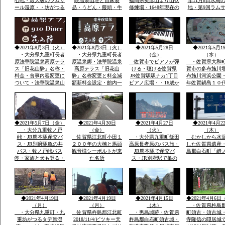
心地・最大級のラムサ
院温泉山荘と自家製
福岡県英彦山より山伏
年11月8日水鳥
ール湿原・・坊がつる
品・うどん・饅頭・牛
修煉場・1648年現在の
地・第9回ラム
九州最高所天然温泉登
丼・カレーその他菓子
観音堂安置の十一面観
湿原決定中間湿
山者に山をインタビュ
類・オリジナル専用お
音・不動明王・毘沙門
内最大級標高１
ウ
土産・すべて一味違
天・江戸時代武田藩の
から１２００ｍ
う・天然温泉とお酒・
祈願所・明治15年本
の野焼・地元ボ
国際ラムサール湿原坊
坊・支所は消失24代弘
アで環境維
◆2021年8月3日（火）
◆2021年8月3日（火）
◆2021年5月28日
◆2021年5月1
がつるでテン泊・畳に
蔵孟夫が山宿
・大分県九重町長者
・大分県九重町長者
（金）
（水）
原法華院温泉高原テラ
原温泉郷・法華院温泉
佐賀市でピアノが弾
・佐賀県大和
ス「旧花山酔」名称・
高原テラス「旧花山
ける・聴ける佐賀県
賀市の多布施川
料金・食事内容変更に
酔」名称変更と料金減
JR佐賀駅駅ナカ1丁目
布施川河浜公園・1
ついて・法華院温泉山
額新料金設定・館内一
ピアノ広場・・16歳か
年佐賀鍋島１０
荘館主・弘蔵より説
部改装を法華院温泉山
わいい女の子弾いてい
鍋島直正の別亭
明・パソコン可・
荘27代目荘主・弘蔵岳
ます椅子もあります弾
「多布施川河岬
hi/fiok/九重連山登山・
久より説明ご挨拶ご案
ける人応援求
園」トンボ王国
国内最大級のラムサー
内いたします・家族で
ル湿原エリアなど
レーズナブルで
◆2021年5月7日（金）
◆2021年4月30日
◆2021年4月27日
◆2021年4月2
・大分九重牧ノ戸
（金）
（火）
（木）
峠・JR熊本駅産交バ
佐賀県江北町小田１
・大分県九重町飯田
むかしから水
ス・JR別府駅亀の井
２００年の大楠と馬頭
高原長者原のバス旅・
した佐賀県遺産
バス・牧ノ戸峠バス
観音様シーボルトが来
JR熊本駅で産交バ
島郡白石町「縫
停・家族と犬も登る・
た名所
ス・JR別府駅で亀の
早朝日帰り九重連山コ
井バスで行く日本最大
ース
級ラムサール坊がつる
たではら湿原・ミヤマ
キリシマ九重連山法華
院温泉
◆2021年4月19日
◆2021年4月19日
◆2021年4月15日
◆2021年4月6日
（月）
（月）
（木）
・佐賀県杵島
・大分県九重町・九
佐賀県杵島郡江北町
・男島城跡・佐賀県
町須古・須古城
重坊がつるタデ原湿
2018/11/4/ビツキー天
杵島郡白石町須古城・
寺隆信の隠居城