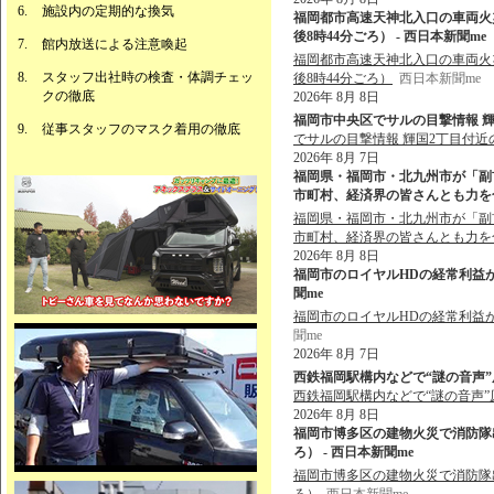
施設内の定期的な換気
福岡都市高速天神北入口の車両火
後8時44分ごろ） - 西日本新聞me
館内放送による注意喚起
福岡都市高速天神北入口の車両火
スタッフ出社時の検査・体調チェッ
後8時44分ごろ）
西日本新聞me
クの徹底
2026年 8月 8日
福岡市中央区でサルの目撃情報 輝国
従事スタッフのマスク着用の徹底
でサルの目撃情報 輝国2丁目付近
2026年 8月 7日
福岡県・福岡市・北九州市が「副
市町村、経済界の皆さんとも力を合わ
福岡県・福岡市・北九州市が「副
市町村、経済界の皆さんとも力を
2026年 8月 8日
福岡市のロイヤルHDの経常利益が
聞me
福岡市のロイヤルHDの経常利益
聞me
2026年 8月 7日
西鉄福岡駅構内などで“謎の音声”原
西鉄福岡駅構内などで“謎の音声”
2026年 8月 8日
福岡市博多区の建物火災で消防隊出動
ろ） - 西日本新聞me
福岡市博多区の建物火災で消防隊出動