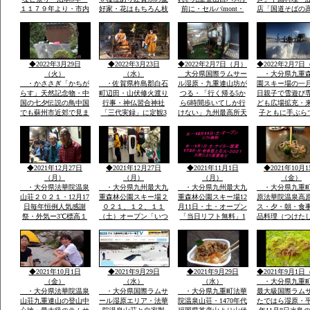
１１７９年より・市内
好家・花はもちろん枝
前に・セルパmont・
店「国道そばの
各所に「演舞台」が設
木葉全体・・イキイキ
bell 登山用品出店・
すぐ見える赤色
けられ「松ばやし」を
と葉も花もつやあり
法華院温泉高原テラス
中国風のお店・
起源として市民のお祭
食堂「９１０・・くじ
袋の本格的な中
り
ゅうdiner]で九重夢ポ
有名店で大学通
ークで食事
がら修業
◆2022年3月29日
◆2022年3月23日
◆2022年2月7日（月）
◆2022年2月7日
（火）
（水）
大分県国際ラムサー
・大分県九重
・かささぎ「かちが
・佐賀県杵島郡白石
ル湿原・九重連山坊が
園スキー場の一
らす」天然記念物・中
町辺田・山伏修火渡り
つる・「行く帰る5か
日親子で雪遊び
国の七夕伝説の鳥中国
行事・神仏習合神社
ら6時間歩いてしか行
ども広場拡充・
でも蘇州市近郊で見ま
「三代実録」に定観3
けない」九州最高所天
子ともに手ぶら
したカシャ・カシャと
年・861年真言寺十六
然温泉法華院温泉山荘
こども用レンタ
鳴くきます・・・黒い
坊一大霊場有・龍造寺
の冬１月ー３。ｃ
アサイズ用
カラス・九州の自宅庭
氏・鍋島氏の保護・祈
に遊びに来ています
年祭かけ参リ
◆2021年12月27日
◆2021年12月27日
◆2021年11月1日
◆2021年10月1
（月）
（月）
（月）
（金）
・大分県法華院温泉
・大分県九州最大九
・大分県九州最大九
・大分県九重
山荘２０２１・12月17
重森林公園スキー場２
重森林公園スキー場12
原法華院温泉高
日毎年恒例人気感謝
０２１、１２、１１
月11日・土・オープン
ス・夕・朝・食
祭・外気ー3℃標高１
（土）オープン「いつ
「当日リフト無料」1
品料理（つけた
３００ｍ級天然温泉有
きても雪がいつぱい」
月1日・土・ナイター
日本酒・焼酎・
全国から50数名山荘で
「大人も子供も体一つ
営業手ぶらでOKレン
DINER（九重
年忘れ爆笑感謝祭
で来場OK一流メーカ
タルウェア全サイズ用
ー）品数豊富宿
ーレンタルウェア４０
意
で1万円前後予
００セツト用意」
ダイナープライ
◆2021年10月1日
◆2021年9月29日
◆2021年9月29日
◆2021年9月1日
企業様合宿・研
（金）
（水）
（水）
・大分県九重
・大分県法華院温泉
・大分県国際ラムサ
・大分県九重町法華
最大級国際ラム
山荘九重連山の登山中
ール湿原エリア・法華
院温泉山荘・1470年代
たではら湿原・平