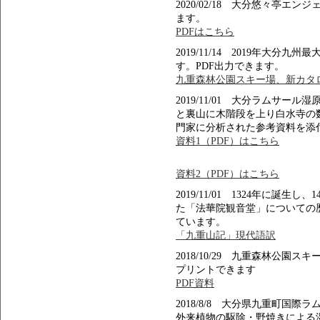
2020/02/18 大分悠々亭エ
ます。
PDFはこちら
2019/11/14 2019年大
す。PDF出力できます。
九重森林公園スキー場、新カタロ
2019/11/01 大分ラムサ
と裏山に木階段を上り白水寺の
門家に分析された参考資料を添
資料1（PDF）はこちら
資料2（PDF）はこちら
2019/11/01 1324年に誕
た「法華院観音堂」についての
ています。
「九重山記」現代語訳
2018/10/29 九重森林公
プリントできます
PDF資料
2018/8/8 大分県九重町国
外来植物の駆除・野焼きによる