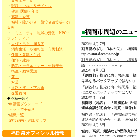
・
農林水産・食
・
環境・ごみ・リサイクル
・
健康･医療・年金
・
高齢・介護
・
福祉・障がい者・戦没者遺族等への
援護
■
福岡市周辺のニュ
・
コミュニティ・地域の活動・NPO・
ボランティア
・
人権・男女共同参画
2026年 8月 7日
・
副首都めざし「3本の矢」 福岡県
消費生活・各種相談・市民相談
topics.smt.docomo.ne.jp
・
仕事・就職・引越
・
副首都めざし「3本の矢」 福岡
住宅・建築
議
topics.smt.docomo.ne.jp
・
防犯・モラルマナー・交通安全
2026年 8月 8日
・
衛生・動物愛護
「副首都」指定に向け福岡県・福
・
死亡
は単なるバックアップではない」 - 
・
水道
「副首都」指定に向け福岡県・福
・
道路・河川・下水道
は単なるバックアップではない」
・
交通案内
2026年 8月 8日
◆各種手続き
福岡県（地図） - 「連携協約で
･
申請書ダウンロード
連絡会議が初会合 - 写真・画像(1/1
･
ネットで手続き
福岡県（地図） - 「連携協約で
･
組織一覧
連絡会議が初会合 - 写真・画像(1/1
･
施設案内・WEBマップ
2026年 8月 8日
城南、高須、姪浜など9団体九州大
福岡県オフィシャル情報
南、高須、姪浜など9団体九州大