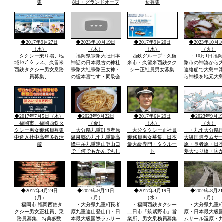
集
8日・グランドオープ
女募集
ン・体一つで来場ok・
こどもも親子でスキー
で遊べる・こども広場
「パパママと子供の専
用遊びの特大のげれん
◆2017年9月27日
◆2023年10月19日
◆2017年9月20日
◆2023年10月1
でスキー場完備」
（水）
（木）
（水）
（火）
タクシー乗り場、地
福岡県宗像大社日本
西鉄グループ・久留
・10月1日福
域ﾄﾂﾌﾟクラス、久留米
神話の日本最古の神社
米市・久留米西鉄タク
像市の神湊から
西鉄タクシー男女乗務
宗像大社宗像三女神・
シー正社員男女募集
連絡船で大島中
員募集、
の総本宮です・同級会
ら神様を地元大
で神湊港から大島の関
者さんが担いで
連遺跡とお祭りに船で
地元漁師さんの
行き「神宿る島」宗
のせ神湊までそ
像・沖ノ島関連がユネ
ご神体を宗像大
スコ世界遺産に登録見
運び大島遥拝所
◆2017年7月5日（水）
◆2023年9月22日
◆2017年6月29日
◆2023年9月1
て聞いてビツクリです
お宿「まなべ」
福岡市、福岡西鉄タ
（金）
（木）
（火）
クシー男女乗務員募集
大分県九重町長者原
大分タクシー正社員
・九州大分県
中途入社中高年多数活
温泉郷の九州九重最高
乗務員男女募集、日本
大級国際ラムサ
躍
峰中岳九重連山登山口
最大級専門・タクルー
原・長者原・日
で「何でもかんでもし
ト
夢大つり橋・坊
やベラナイト」の報
九州最高所天然
告・温泉豊富なエリア
華院温泉山荘・
で開催報告地元民のジ
山九州最高峰中
ビエ料理・鹿・いのし
重連山・標高・
しのさしいれ恊力で大
「坊がつる賛歌
◆2017年4月24日
◆2023年9月11日
◆2017年4月19日
◆2023年8月2
変盛り上がりました
名な坊がつるキ
（月）
（月）
（水）
（月）
場
福岡市,福岡西鉄タ
・大分県九重町長者
・福岡西鉄タクシー
・大分県九重
クシー男女正社員、乗
原九重連山登山口・日
二日市「筑紫野市」営
原・日本最大級
務員募集、特典多数
本最大級国際ラムサー
業所、男女乗務員募集
ムサール湿原・