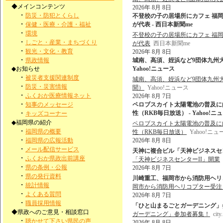
◆メインコンテンツ
2026年 8月 8日
・
防災・防犯とくらし
不登校の子の居場所にカフェ 福
・
保健・医療・介護・福祉
が代表 - 西日本新聞me
・
環境
不登校の子の居場所にカフェ 福
・
しごと・産業・まちづくり
が代表
西日本新聞me
・
観光・文化・教育
2026年 8月 8日
・
県政情報
城南、高須、姪浜など9団体九州大
◆お知らせ
Yahoo!ニュース
・
被災者支援関連制度
城南、高須、姪浜など9団体九州
・
防災・災害情報
聞）
Yahoo!ニュース
・
ふくおか医療情報ネット
2026年 8月 7日
・
知事のメッセージ
ペロブスカイト太陽電池の普及に
・
性（RKB毎日放送） - Yahoo!ニ
キッズコーナー
◆福岡県の紹介
ペロブスカイト太陽電池の普及に
・
福岡県の概要
性（RKB毎日放送）
Yahoo!ニュ
・
福岡県の広報活動
2026年 8月 8日
・
メール配信サービス
天神に複合ビル「天神ビジネスセン
・
ふくおか県政出前講座
「天神ビジネスセンターII」開業
・
県の条例・公報
2026年 8月 7日
・
県の発行資料
川崎重工、福岡市から消防用ヘリコプ
・
統計情報
岡市から消防用ヘリコプター受注 
・
よくある質問
2026年 8月 7日
・
職員採用情報
「ひと山まるごとガーデニング」参加者募集！
◆県政へのご意見・相談窓口
ガーデニング」参加者募集！
city
・
聴かせて下さい県民の声
2026年 8月 8日