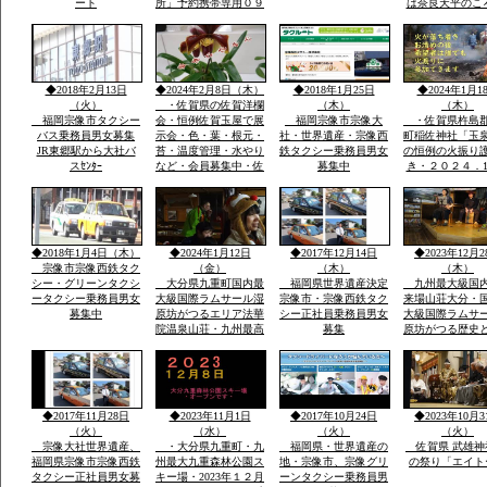
ート
所」予約携帯専用０９
は奈良天平のこ
０－４９８０ー２８１
世紀社殿を健立
０のみ・雪が白い別の
穣天子社は天皇
山々・坊がつるの景
天子表現大木数
色・ー4度・空気がお
楠木が多数・以
いしい星がきれい１３
間を通じて屋台
◆2018年2月13日
◆2024年2月8日（木）
◆2018年1月25日
◆2024年1月1
００ｍ級天然温泉最高
り・流鏑馬神事
（火）
・佐賀県の佐賀洋欄
（木）
（木）
福岡宗像市タクシー
会・恒例佐賀玉屋で展
福岡宗像市宗像大
・佐賀県杵島
バス乗務員男女募集
示会・色・葉・根元・
社・世界遺産・宗像西
町稲佐神社「玉
JR東郷駅から大社バ
苔・温度管理・水やり
鉄タクシー乗務員男女
の恒例の火振り
スｾﾝﾀｰ
など・会員募集中・佐
募集中
き・２０２４．1
賀市大和町・０９０－
日・日・午後1
９０７７－５５３５・
伝統祭り実行・
大島まで
駐車あり家内安
他祈願火渡り参
ます近くに水汲
◆2018年1月4日（木）
◆2024年1月12日
◆2017年12月14日
◆2023年12月2
名な縫いの池水
宗像市宗像西鉄タク
（金）
（木）
（木）
シー・グリーンタクシ
大分県九重町国内最
福岡県世界遺産決定
九州最大級国
ータクシー乗務員男女
大級国際ラムサール湿
宗像市・宗像西鉄タク
来場山荘大分・
募集中
原坊がつるエリア法華
シー正社員乗務員男女
大級国際ラムサ
院温泉山荘・九州最高
募集
原坊がつる歴史
所天然温泉・屋外は
に囲まれ九州最
雪・雪・雪で12月23日
然温泉の法華院
恒例「感謝祭」全国か
荘の歌「法華院
ら参加・法華院温泉山
ましょう」12月2
荘の歌が社員から紹介
例・感謝祭でで
◆2017年11月28日
◆2023年11月1日
◆2017年10月24日
◆2023年10月3
されました
い歌です
（火）
（水）
（火）
（火）
宗像大社世界遺産、
・大分県九重町・九
福岡県・世界遺産の
佐賀県 武雄神
福岡県宗像市宗像西鉄
州最大九重森林公園ス
地・宗像市、宗像グリ
の祭り「エイト
タクシー正社員男女募
キー場・2023年１２月
ーンタクシー乗務員男