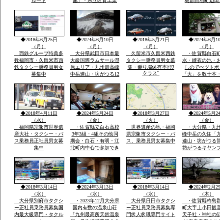
ルート
施」・県立佐賀工業
島郡白石町辺田
高、県立北高近く・多
職 稲佐英明 t
布施橋バス停まで2
0954-65-2806 
分・インターネツト無
８０－２７１４
料・「室内小型ペツト
８４
飼育相談可 3000円
◆2018年6月25日
◆2024年6月10日
◆2018年5月21日
◆2024年6月1
up」2・3階別階段
（月）
（月）
（月）
（月）
西鉄グループ特典多
大分県武田市日本最
久留米市久留米西鉄
・佐賀縣白石
数福岡市・久留米市西
大級国際ラムサール湿
タクシー乗務員男女慕
水・縫衣の池・
鉄タクシー乗務員男女
原エリア・九州最高峰
集・乗り場保有率ﾄﾂﾌ
しのでぺツトボ
クラスﾟ
募集中
中岳連山・坊がつる12
「大」を数十本
月冬期-4度・冬の法華
おいしい自分の
院温泉山荘・山頂の
う魔法の水だそ
峰々は白い雪と樹氷に
す・白石平野の
なり春・夏とは別の山
玉ねぎ畑と近く
と自然が表現され気持
水堂さん・須古
◆2018年4月11日
◆2024年5月24日
◆2018年3月27日
◆2024年5月2
ち良さです
稲佐神社妻山神
（水）
（金）
（火）
（金）
ります
福岡県宗像市世界遺
・佐賀縣立白石高校
世界遺産の地・福岡
・大分県・九
産大社・タクシー・バ
3年3組・4組その他同
県宗像市タクシー・バ
峰中岳の久住「
ス乗務員正社員男女募
期会・白石・有明・江
ス、乗務員男女募集中
連山・坊がつる
集中
北町内中心で参加でき
坊がつるキヤン
る人で杵島郡江北町で
九州最高所天然
久しぶりで開催・全国
法華院温泉山荘
で有名優良な玉ねぎ・
ピンクの花で有
蓮根・佐賀米の産地六
ヤマキリシマ・
角川が流れ自然に恵ま
歴史などで日本
◆2018年3月14日
◆2024年3月13日
◆2018年3月14日
◆2024年2月2
れた町で過ごした場所
数有名な法華院
（水）
（水）
（水）
（木）
荘
大分県別府市タクシ
・2023年12月大分県
大分県日田市タクシ
・佐賀縣杵島
ー正社員乗務員募集国
国内有数の温泉山荘
ー正社員乗務員募集専
町大字上小田観
内最大級専門・タクル
「九州最高所天然温泉
門求人求職専門サイト
天子社・神社の