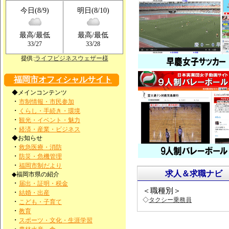
今日(8/9)
明日(8/10)
最高/最低
最高/最低
/
/
33
27
33
28
提供:
ライフビジネスウェザー様
福岡市オフィシャルサイト
◆メインコンテンツ
・
市制情報・市民参加
・
くらし・手続き・環境
・
観光・イベント・魅力
・
経済・産業・ビジネス
◆お知らせ
・
救急医療・消防
・
防災・危機管理
・
福岡市制だより
求人＆求職ナビ
◆福岡市県の紹介
・
届出・証明・税金
＜職種別＞
・
結婚・出産
◇
タクシー乗務員
・
こども・子育て
・
教育
・
スポーツ・文化・生涯学習