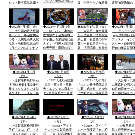
リシマ九重森林公園ス
シマ・長者原温泉郷・
日・全国からの九重登
護屋城博物館の
キー場名物毎年12月大
西日本有数の九重森林
山者の安全安泰を願い
の金お茶室」の
花火
公園スキー場・毎年12
開山祭と夜は九重町白
目、唐津城
月末の「天空の大花火
鳥神社の夜神楽の舞が
大会」２０００ｍ級の
奉納当日夜「日本100
冬の山々空に花火・・
名山」を達制したスズ
◆2023年4月7日（金）
◆2023年4月7日（金）
◆2023年4月7日（金）
◆2023年4月7日
キさんが拍手でした
・大分国内最大級国
・韓「ハン」家族の
・大分県・九州最高
・バルーンfesta
際ラムサール湿原坊が
佐賀県呼子名護屋城・
所天然温泉・法華院温
saga /1978年
つる・九州最高所天然
呼子港から加唐島に生
泉山荘・観音堂の御本
フェスタ イン
温泉・法華院温泉山荘
きずくり料理と唐津城
尊十一面観音堂から出
スタート1980年
5月ピンクの花ミヤマ
の天守郭・満開の桜・
発、法華院開山祭柴燈
野1984年佐賀開
キリシマ最高峰九重連
と虹の松原海岸歩き・
護摩法要が執り行われ
ルーンフェスタ
山赤ピンク色に染ま
お刺身は・伊勢エビ・
ました全国からの登山
1984年世界
る・九重森林公園スキ
ヒラメ・鯛・アワビ・
者の無事安寧を祈願す
ー場ママと遊べる子供
海老・身が動いた刺
る天気よく多数参加さ
専用広場・名物天空の
身・焼き物・おいしか
れました
◆2023年1月18日
◆2023年1月10日
◆2022年12月28日
◆2022年12月2
花火
つた
（水）
（火）
（水）
（水）
・佐賀県杵島郡白石
・22年12月大分筋湯
・2022・12月17日
・大分県・九
町稲佐神社1月22日午
温泉・悠々帝・看板
「土」大分法華院温泉
九重森林公園ス
後１：００よりごま法
犬・エンジェル日本一
山荘・感謝祭・1470年
12月10日オープ
要火渡り・トイレ・無
に2回英国航空主催世
「文明２年」福岡県英
キー場はweb カメ
料大駐車場あり・・・
界有名犬8頭に選定・
彦山より入山27代目
時間ズーム付きo
大分県九重森林公園ス
「日本初」・ｈｔｔｐ
「現」弘蔵岳久・自然
岡市からスキー
キー場・日本一夢大吊
ｓ://chinanews.jp・中
を守り・九州最高所天
バスＯＫ・JR
橋・ラムサール湿原坊
国経済新聞web版日本
然温泉・場内には観音
豊後森駅前・高
がつる・九州最高所天
語有料配信無料多数掲
堂も・国立公園ラムサ
インターバス停
◆2022年11月24日
◆2022年11月7日
◆2022年11月7日
◆2022年10月1
然温泉法華院
載
ール湿原内
す
（木）
（月）
（月）
（火）
・佐賀県東松浦郡呼
・i-canper・アイキ
・Ikanper・アイキヤ
・大分県筋湯
子町「よぶこ町」・人
ヤンパー佐賀県代理
ンパー代理店「有」昭
悠々帝看板犬エ
口5805人漁港・いか・
店・「有」昭和車体工
和車体工業・自動車板
ル英国航空主催