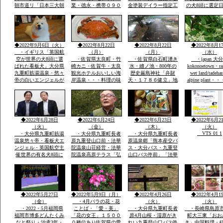
朝市道リ「日本三大朝
業・徳永・携帯０９０
金塗装デイラー指定工
の犬8頭に選定
市」映画・男はつらい
－２０８６－２８５
場・大展示場軽から
に2回「楽天サ
よ映画寅次郎子守歌撮
８・展示場に軽・普・
普・大型車実車・テン
選定・日本政府
影場所・綱引き・近く
大型車にキヤンパー商
ト実商品大展示展示場
ロンドン事務所
に名護屋城・豊臣秀
品実装展示アルミハシ
有・説明等あれば?携
で通知・日本語
吉・１００名城選定・
ゴで登り見て・広さ寝
帯090-2086-2858・徳
世界の8頭が大
◆2022年9月6日（火）
◆2022年8月22日
◆2022年8月22日
◆2022年8月1
柱状節理玄武岩
てみてOK
永
誕生です
・イギリス「英国航
（月）
（月）
（水）
空が世界の犬8頭に選
・佐賀県太良町・竹
・佐賀県白石町湧き
・japan 大
ばれた看板犬」大分県
崎カニ・佐賀牛・太良
水・縫ノ池・800年の
kokonoetown・ra
九重町筋湯温泉・悠々
観光ホテルおいしい海
歴史厳島神社「弁財
wet land/tadeha
帝の白いエンジェルが
岸温泉・・・料理の味
天・１７８６健立」地
alpine plant・
society that prot
日本一に2回一位「楽
つけおいしい「板長最
区民から清水池・おい
nature
天サイト全国版選定」
高」・ムツゴロウ・た
しい水の要件に適合・
今度は世界の8頭に選
いらぎ「貝柱」竹崎カ
地区はもちろん町内外
定されました英国航空
ニは追加で1杯￥３０
から水汲みが絶えませ
から
００円ぐらい・温泉は
ん
◆2022年6月28日
◆2022年6月24日
◆2022年6月23日
◆2022年6月2
温度が
（火）
（金）
（木）
（火）
VTS 01 1
・大分県九重町筋湯
・大分県九重町長者
・大分県九重町長者
温泉悠々帝・看板犬エ
原九重登山口前・法華
原温泉郷「熊本産交バ
ンジェル・英国航空主
院温泉山荘経営・法華
ス・大分バス・九重登
催世界の有名犬8頭に
院温泉高原テラス「弘
山口バス停前」「法華
選定「日本から初」英
蔵氏長男支配人」一泊
院温泉山荘グルー
国航空より日本政府観
素泊まり￥７０００円
プ・・法華院山荘高原
光局ロンドン事務所か
温泉￥５００レストラ
テラス「」一泊￥７０
ら連絡日本一は楽天サ
ンあり・
００「素泊まりok]・
https://chinanews.jp
イトで2回日本一選定
自家温泉￥５００・食
◆2022年5月27日
◆2022年5月9日（月）
◆2022年4月26日
◆2022年4月1
公式
英文そのまま提示
事１０００円から
（金）
・4月バラの花・花
（火）
（火）
・2022・5月福岡県
ことば・「愛・美」
・大分県九重町長者
・長崎県島原
福岡市博多どんたくみ
「花の女王」１５００
原4月山桜・湿原がき
町大三東「おお
なと祭り・治承3年・
０種位あり佐賀県の愛
れい九重登山口バス停
き」中国料理・