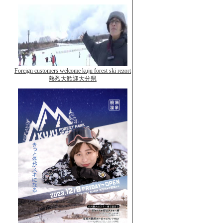
Foreign customers welcome kuju forest ski rezort
熱烈大歓迎大分県