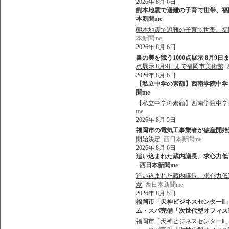
2026年 8月 6日
熊本地震で避難の子育て世帯、福岡
本新聞me
熊本地震で避難の子育て世帯、福
本新聞me
2026年 8月 6日
書の美を競う1000点展示 8月9日
点展示 8月9日まで福岡市美術館
2026年 8月 6日
【私立中学の素顔】西南学院中学（
聞me
【私立中学の素顔】西南学院中学
me
2026年 8月 5日
福岡市の電気工事業者が破産開始決定
開始決定
西日本新聞me
2026年 8月 6日
追い込まれた蔵内議長、求心力低
- 西日本新聞me
追い込まれた蔵内議長、求心力低
意
西日本新聞me
2026年 8月 5日
福岡市「天神ビジネスセンターⅡ
ム・スパ完備「次世代型オフィス環境」
福岡市「天神ビジネスセンターⅡ