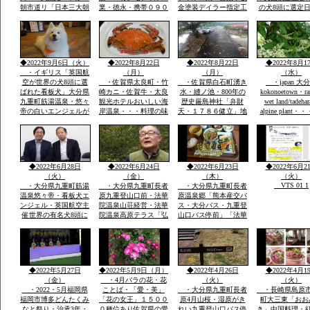
朝市道リ「日本三大朝
業・徳永・携帯０９０
金塗装デイラー指定工
の犬8頭に選定
市」映画・男はつらい
－２０８６－２８５
場・大展示場軽から
に2回「楽天サ
よ映画寅次郎子守歌撮
８・展示場に軽・普・
普・大型車実車・テン
選定・日本政府
影場所・綱引き・近く
大型車にキヤンパー商
ト実商品大展示展示場
ロンドン事務所
に名護屋城・豊臣秀
品実装展示アルミハシ
有・説明等あれば?携
で通知・日本語
吉・１００名城選定・
ゴで登り見て・広さ寝
帯090-2086-2858・徳
世界の8頭が大
◆2022年9月6日（火）
◆2022年8月22日
◆2022年8月22日
◆2022年8月1
柱状節理玄武岩
てみてOK
永
誕生です
・イギリス「英国航
（月）
（月）
（水）
空が世界の犬8頭に選
・佐賀県太良町・竹
・佐賀県白石町湧き
・japan 大
ばれた看板犬」大分県
崎カニ・佐賀牛・太良
水・縫ノ池・800年の
kokonoetown・ra
九重町筋湯温泉・悠々
観光ホテルおいしい海
歴史厳島神社「弁財
wet land/tadeha
帝の白いエンジェルが
岸温泉・・・料理の味
天・１７８６健立」地
alpine plant・
society that prot
日本一に2回一位「楽
つけおいしい「板長最
区民から清水池・おい
nature
天サイト全国版選定」
高」・ムツゴロウ・た
しい水の要件に適合・
今度は世界の8頭に選
いらぎ「貝柱」竹崎カ
地区はもちろん町内外
定されました英国航空
ニは追加で1杯￥３０
から水汲みが絶えませ
から
００円ぐらい・温泉は
ん
◆2022年6月28日
◆2022年6月24日
◆2022年6月23日
◆2022年6月2
温度が
（火）
（金）
（木）
（火）
VTS 01 1
・大分県九重町筋湯
・大分県九重町長者
・大分県九重町長者
温泉悠々帝・看板犬エ
原九重登山口前・法華
原温泉郷「熊本産交バ
ンジェル・英国航空主
院温泉山荘経営・法華
ス・大分バス・九重登
催世界の有名犬8頭に
院温泉高原テラス「弘
山口バス停前」「法華
選定「日本から初」英
蔵氏長男支配人」一泊
院温泉山荘グルー
国航空より日本政府観
素泊まり￥７０００円
プ・・法華院山荘高原
光局ロンドン事務所か
温泉￥５００レストラ
テラス「」一泊￥７０
ら連絡日本一は楽天サ
ンあり・
００「素泊まりok]・
https://chinanews.jp
イトで2回日本一選定
自家温泉￥５００・食
◆2022年5月27日
◆2022年5月9日（月）
◆2022年4月26日
◆2022年4月1
公式
英文そのまま提示
事１０００円から
（金）
・4月バラの花・花
（火）
（火）
・2022・5月福岡県
ことば・「愛・美」
・大分県九重町長者
・長崎県島原
福岡市博多どんたくみ
「花の女王」１５００
原4月山桜・湿原がき
町大三東「おお
なと祭り・治承3年・
０種位あり佐賀県の愛
れい九重登山口バス停
き」中国料理・