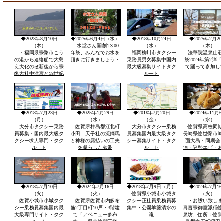
◆2023年8月10日
◆2025年6月4日（水）
◆2018年10月24日
◆2025年2月2
（木）
水堂さん開創1３00
（水）
（木）
・福岡県宗像市こう
年祭、みんなでお水を
福岡柳川市タクシー
法華院温泉山
の港から連絡船で大島
頂きに行きましょう・
乗務員男女募集中国内
祭2024年第2弾
え大化の改新後から宗
最大級募集サイトタク
て踊って参加し
像大社中津宮と18世紀
ルート
ごろ同地立てられ沖津
宮遥拝所「神宿る島」
沖ノ島ユネスコ世界遺
産構成資産郡島には最
新の宗像市みなとタク
◆2018年7月23日
◆2025年1月29日
◆2018年7月20日
◆2024年11月
シー1台常時待機
（月）
（水）
（金）
（水）
大分市タクシー乗務
佐賀県杵島郡江北町
大分市タクシー乗務
佐賀県高校同
員募集・国内最大級タ
小田 天子社の流鏑馬
員募集国内最大級タク
長崎県佐世保市
クシー求人専門・タク
と神様の露払いの工夫
シー募集サイト・タク
面大島・同期会
ルート
を凝らした衣装
ルート
泊・伊勢エビ・
みとスープを食
宿「港町」旅行
告・佐賀県から
西海市崎戸方面
を渡つて大島方
◆2018年7月10日
◆2024年7月16日
◆2018年7月9日（月）
◆2024年7月1
（火）
（火）
佐賀県小城市小城タ
（火）
佐賀小城市小城タク
佐賀県佐賀市内多布
クシー正社員乗務員募
・お祓い致し
シー乗務員募集国内最
施2丁目町10戸・3階建
集中・公園羊羹清水の
真言宗御室派稲
大級専門サイト・タク
て「アベニュー多布
滝
泉坊、住所：佐