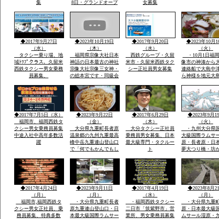
集
8日・グランドオープ
女募集
ン・体一つで来場ok・
こどもも親子でスキー
で遊べる・こども広場
「パパママと子供の専
用遊びの特大のげれん
◆2017年9月27日
◆2023年10月19日
◆2017年9月20日
◆2023年10月1
でスキー場完備」
（水）
（木）
（水）
（火）
タクシー乗り場、地
福岡県宗像大社日本
西鉄グループ・久留
・10月1日福
域ﾄﾂﾌﾟクラス、久留米
神話の日本最古の神社
米市・久留米西鉄タク
像市の神湊から
西鉄タクシー男女乗務
宗像大社宗像三女神・
シー正社員男女募集
連絡船で大島中
員募集、
の総本宮です・同級会
ら神様を地元大
で神湊港から大島の関
者さんが担いで
連遺跡とお祭りに船で
地元漁師さんの
行き「神宿る島」宗
のせ神湊までそ
像・沖ノ島関連がユネ
ご神体を宗像大
スコ世界遺産に登録見
運び大島遥拝所
◆2017年7月5日（水）
◆2023年9月22日
◆2017年6月29日
◆2023年9月1
て聞いてビツクリです
お宿「まなべ」
福岡市、福岡西鉄タ
（金）
（木）
（火）
クシー男女乗務員募集
大分県九重町長者原
大分タクシー正社員
・九州大分県
中途入社中高年多数活
温泉郷の九州九重最高
乗務員男女募集、日本
大級国際ラムサ
躍
峰中岳九重連山登山口
最大級専門・タクルー
原・長者原・日
で「何でもかんでもし
ト
夢大つり橋・坊
やベラナイト」の報
九州最高所天然
告・温泉豊富なエリア
華院温泉山荘・
で開催報告地元民のジ
山九州最高峰中
ビエ料理・鹿・いのし
重連山・標高・
しのさしいれ恊力で大
「坊がつる賛歌
◆2017年4月24日
◆2023年9月11日
◆2017年4月19日
◆2023年8月2
変盛り上がりました
名な坊がつるキ
（月）
（月）
（水）
（月）
場
福岡市,福岡西鉄タ
・大分県九重町長者
・福岡西鉄タクシー
・大分県九重
クシー男女正社員、乗
原九重連山登山口・日
二日市「筑紫野市」営
原・日本最大級
務員募集、特典多数
本最大級国際ラムサー
業所、男女乗務員募集
ムサール湿原・