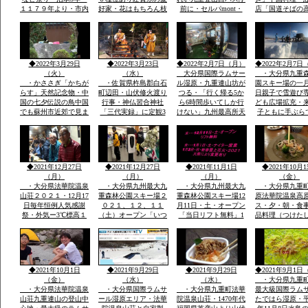
１１７９年より・市内
好家・花はもちろん枝
前に・セルパmont・
店「国道そばの
各所に「演舞台」が設
木葉全体・・イキイキ
bell 登山用品出店・
すぐ見える赤色
けられ「松ばやし」を
と葉も花もつやあり
法華院温泉高原テラス
中国風のお店・
起源として市民のお祭
食堂「９１０・・くじ
袋の本格的な中
り
ゅうdiner]で九重夢ポ
有名店で大学通
ークで食事
がら修業
◆2022年3月29日
◆2022年3月23日
◆2022年2月7日（月）
◆2022年2月7日
（火）
（水）
大分県国際ラムサー
・大分県九重
・かささぎ「かちが
・佐賀県杵島郡白石
ル湿原・九重連山坊が
園スキー場の一
らす」天然記念物・中
町辺田・山伏修火渡り
つる・「行く帰る5か
日親子で雪遊び
国の七夕伝説の鳥中国
行事・神仏習合神社
ら6時間歩いてしか行
ども広場拡充・
でも蘇州市近郊で見ま
「三代実録」に定観3
けない」九州最高所天
子ともに手ぶら
したカシャ・カシャと
年・861年真言寺十六
然温泉法華院温泉山荘
こども用レンタ
鳴くきます・・・黒い
坊一大霊場有・龍造寺
の冬１月ー３。ｃ
アサイズ用
カラス・九州の自宅庭
氏・鍋島氏の保護・祈
に遊びに来ています
年祭かけ参リ
◆2021年12月27日
◆2021年12月27日
◆2021年11月1日
◆2021年10月1
（月）
（月）
（月）
（金）
・大分県法華院温泉
・大分県九州最大九
・大分県九州最大九
・大分県九重
山荘２０２１・12月17
重森林公園スキー場２
重森林公園スキー場12
原法華院温泉高
日毎年恒例人気感謝
０２１、１２、１１
月11日・土・オープン
ス・夕・朝・食
祭・外気ー3℃標高１
（土）オープン「いつ
「当日リフト無料」1
品料理（つけた
３００ｍ級天然温泉有
きても雪がいつぱい」
月1日・土・ナイター
日本酒・焼酎・
全国から50数名山荘で
「大人も子供も体一つ
営業手ぶらでOKレン
DINER（九重
年忘れ爆笑感謝祭
で来場OK一流メーカ
タルウェア全サイズ用
ー）品数豊富宿
ーレンタルウェア４０
意
で1万円前後予
００セツト用意」
ダイナープライ
◆2021年10月1日
◆2021年9月29日
◆2021年9月29日
◆2021年9月1日
企業様合宿・研
（金）
（水）
（水）
・大分県九重
・大分県法華院温泉
・大分県国際ラムサ
・大分県九重町法華
最大級国際ラム
山荘九重連山の登山中
ール湿原エリア・法華
院温泉山荘・1470年代
たではら湿原・平