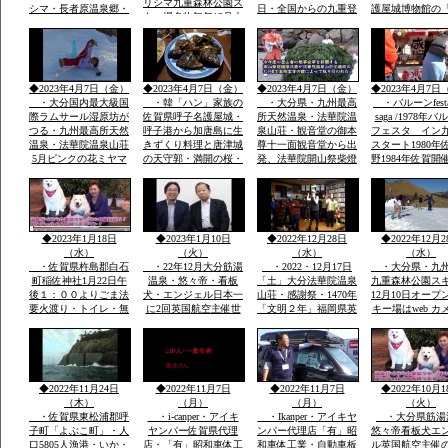
リシマ九重森林公園ス
シマ・長者原温泉郷・
日・全国からの九重登
護屋城博物館の
キー場名物毎年12月大
西日本有数の九重森林
山者の安全安泰を願い
の金お茶室」の
花火
公園スキー場・毎年12
開山祭と夜は九重町白
目、唐津城
月末の「天空の大花火
鳥神社の夜神楽の舞が
大会」２０００ｍ級の
奉納当日夜「日本100
冬の山々空に花火・・
名山」を達制したスズ
◆2023年4月7日（金）
◆2023年4月7日（金）
◆2023年4月7日（金）
◆2023年4月7日
キさんが拍手でした
・大分国内最大級国
・韓「ハン」家族の
・大分県・九州最高
・バルーンfesta
際ラムサール湿原坊が
佐賀県呼子名護屋城・
所天然温泉・法華院温
saga /1978年
つる・九州最高所天然
呼子港から加唐島に生
泉山荘・観音堂の御本
フェスタ イン
温泉・法華院温泉山荘
きずくり料理と唐津城
尊十一面観音堂から出
スタート1980年
5月ピンクの花ミヤマ
の天守郭・満開の桜・
発、法華院開山祭柴燈
野1984年佐賀開
キリシマ最高峰九重連
と虹の松原海岸歩き・
護摩法要が執り行われ
ルーンフェスタ
山赤ピンク色に染ま
お刺身は・伊勢エビ・
ました全国からの登山
1984年世界
る・九重森林公園スキ
ヒラメ・鯛・アワビ・
者の無事安寧を祈願す
ー場ママと遊べる子供
海老・身が動いた刺
る天気よく多数参加さ
専用広場・名物天空の
身・焼き物・おいしか
れました
◆2023年1月18日
◆2023年1月10日
◆2022年12月28日
◆2022年12月2
花火
つた
（水）
（火）
（水）
（水）
・佐賀県杵島郡白石
・22年12月大分筋湯
・2022・12月17日
・大分県・九
町稲佐神社1月22日午
温泉・悠々帝・看板
「土」大分法華院温泉
九重森林公園ス
後１：００よりごま法
犬・エンジェル日本一
山荘・感謝祭・1470年
12月10日オープ
要火渡り・トイレ・無
に2回英国航空主催世
「文明２年」福岡県英
キー場はweb カメ
料大駐車場あり・・・
界有名犬8頭に選定・
彦山より入山27代目
時間ズーム付きo
大分県九重森林公園ス
「日本初」・ｈｔｔｐ
「現」弘蔵岳久・自然
岡市からスキー
キー場・日本一夢大吊
ｓ://chinanews.jp・中
を守り・九州最高所天
バスＯＫ・JR
橋・ラムサール湿原坊
国経済新聞web版日本
然温泉・場内には観音
豊後森駅前・高
がつる・九州最高所天
語有料配信無料多数掲
堂も・国立公園ラムサ
インターバス停
◆2022年11月24日
◆2022年11月7日
◆2022年11月7日
◆2022年10月1
然温泉法華院
載
ール湿原内
す
（木）
（月）
（月）
（火）
・佐賀県東松浦郡呼
・i-canper・アイキ
・Ikanper・アイキヤ
・大分県筋湯
子町「よぶこ町」・人
ヤンパー佐賀県代理
ンパー代理店「有」昭
悠々帝看板犬エ
口5805人漁港・いか・
店・「有」昭和車体工
和車体工業・自動車板
ル英国航空主催