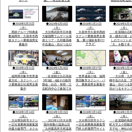
ルート
施」・県立佐賀工業
島郡白石町辺田
高、県立北高近く・多
職 稲佐英明 t
布施橋バス停まで2
0954-65-2806 
分・インターネツト無
８０－２７１４
料・「室内小型ペツト
８４
飼育相談可 3000円
◆2018年6月25日
◆2024年6月10日
◆2018年5月21日
◆2024年6月1
up」2・3階別階段
（月）
（月）
（月）
（月）
西鉄グループ特典多
大分県武田市日本最
久留米市久留米西鉄
・佐賀縣白石
数福岡市・久留米市西
大級国際ラムサール湿
タクシー乗務員男女慕
水・縫衣の池・
鉄タクシー乗務員男女
原エリア・九州最高峰
集・乗り場保有率ﾄﾂﾌ
しのでぺツトボ
クラスﾟ
募集中
中岳連山・坊がつる12
「大」を数十本
月冬期-4度・冬の法華
おいしい自分の
院温泉山荘・山頂の
う魔法の水だそ
峰々は白い雪と樹氷に
す・白石平野の
なり春・夏とは別の山
玉ねぎ畑と近く
と自然が表現され気持
水堂さん・須古
◆2018年4月11日
◆2024年5月24日
◆2018年3月27日
◆2024年5月2
ち良さです
稲佐神社妻山神
（水）
（金）
（火）
（金）
ります
福岡県宗像市世界遺
・佐賀縣立白石高校
世界遺産の地・福岡
・大分県・九
産大社・タクシー・バ
3年3組・4組その他同
県宗像市タクシー・バ
峰中岳の久住「
ス乗務員正社員男女募
期会・白石・有明・江
ス、乗務員男女募集中
連山・坊がつる
集中
北町内中心で参加でき
坊がつるキヤン
る人で杵島郡江北町で
九州最高所天然
久しぶりで開催・全国
法華院温泉山荘
で有名優良な玉ねぎ・
ピンクの花で有
蓮根・佐賀米の産地六
ヤマキリシマ・
角川が流れ自然に恵ま
歴史などで日本
◆2018年3月14日
◆2024年3月13日
◆2018年3月14日
◆2024年2月2
れた町で過ごした場所
数有名な法華院
（水）
（水）
（水）
（木）
荘
大分県別府市タクシ
・2023年12月大分県
大分県日田市タクシ
・佐賀縣杵島
ー正社員乗務員募集国
国内有数の温泉山荘
ー正社員乗務員募集専
町大字上小田観
内最大級専門・タクル
「九州最高所天然温泉
門求人求職専門サイト
天子社・神社の