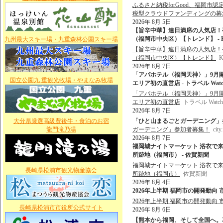
ふるさと納税forGood、福岡
税型クラウドファンディングの募
2026年 8月 5日
【旨辛中華】連日満席の人気店！
（福岡市中央区）【トレンド】 - 
九州最大スキー場・九重森林公園スキー場
【旨辛中華】連日満席の人気店！
（福岡市中央区）【トレンド】
2026年 8月 7日
「アパホテル〈福岡天神〉」9月
国立公園九 重観光牧場・やまなみ牧場
エリア初の直営店 - トラベル Watc
「アパホテル〈福岡天神〉」9月
エリア初の直営店
トラベル Watch
2026年 8月 7日
大分県厳選高級豊後牛・食泊のお宿
「ひと山まるごとガーデニング」参加者募集！
龍門滝乃湯
ガーデニング」参加者募集！
city
2026年 8月 7日
福岡城ナイトマーケット 浴衣で来
所跡地（福岡市） - 佐賀新聞
福岡城ナイトマーケット 浴衣で来
長崎県松浦市観光物産協会
所跡地（福岡市）
佐賀新聞
2026年 8月 4日
2026年上半期 福岡市の開発動向 市内5区
2026年上半期 福岡市の開発動向 市
長崎県松浦市市役所公式サイト
2026年 8月 6日
【熊本から福岡、そして全国へ。花