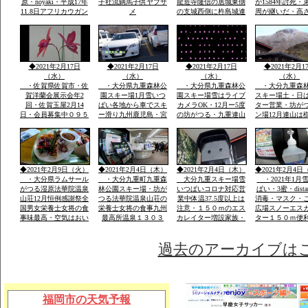
原・noyaki・平成17年
子社流鏑馬子供ヤブサ
龍造寺隆信の居城東側
が1584年討死・
11.8日アフリカウガン
メ
の支城西側に杵島城連
周が継いだ・高
ダ第9回国際ラムサー
掲して防衛。須古城は
ｍ・外堀曲輪・
ル湿原にタデ原３８
鎮西屈指の堅城
２年天文年間から1
ha・坊がつる５３ha・
年築城
九重の自然をまのる会
◆2021年2月17日
◆2021年2月17日
◆2021年2月17日
◆2021年2月1
（水）
（水）
（水）
（水）
・佐賀県佐賀市・佐
・大分県九重森林公
・大分県九重森林公
・大分九重森
賀洋蘭会展示会年2
園スキー場1月雪いつ
園スキー場雪はライブ
スキー場土・日
回・佐賀玉屋2月14
ぱい各地から車でスキ
カメラOK・12月ー5度
ター営業・坊が
日・会員募集中０９５
ー滑り九州鹿児島・宮
の坊がつる・九重連山
ン場12月連山は
２－６０－１３６２・
崎・山口・福岡の各県
の名峰・法華院温泉山
５。硫黄山1580
大島・栽培管理など
から・レンタルウェア
荘九州最高所１３０３
山１９９５・１
一流メーカー用意
ｍ天然温泉
257年ぶり噴火
りできる法華院
1470年入山・白
◆2021年2月9日（火）
◆2021年2月4日（木）
◆2021年2月4日（木）
◆2021年2月4日
山伏修練場
・大分県ラムサール
・大分九重町九重森
大分九重スキー場雪
・2021年1月
がつる湿原法華院温泉
林公園スキー場・坊が
いつぱいコロナ対応営
ぱい・3蜜・dista
山荘12月恒例感謝祭全
つる法華院温泉山荘の
業中体温37.5度以上は
消毒・マスク・
国男女栄養士女将の食
栄養士女将の食事九州
注意・１５０ｍのエス
広場スノーエス
事味最高・空気はおい
最高所温泉１３０３
カレイター増設家族・
ター１５０ｍ便
しい・景色は九重連山
ｍ・お泊り予約は携帯
こども初心者が安全遊
ェアレンタル体
OK
霊峰・名峰
電話のみです「ｈｐ」
べる土・日はナイター
過去のアーカイブは
福岡市の天気予報