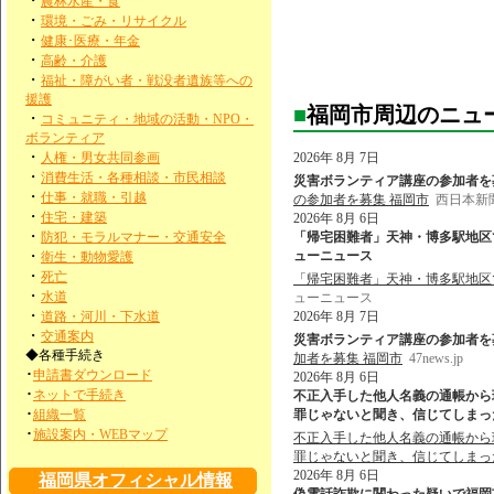
・
農林水産・食
・
環境・ごみ・リサイクル
・
健康･医療・年金
・
高齢・介護
・
福祉・障がい者・戦没者遺族等への
援護
■
福岡市周辺のニュ
・
コミュニティ・地域の活動・NPO・
ボランティア
・
人権・男女共同参画
2026年 8月 7日
・
消費生活・各種相談・市民相談
災害ボランティア講座の参加者を募集
・
仕事・就職・引越
の参加者を募集 福岡市
西日本新聞
・
住宅・建築
2026年 8月 6日
・
防犯・モラルマナー・交通安全
「帰宅困難者」天神・博多駅地区で最
・
ューニュース
衛生・動物愛護
・
死亡
「帰宅困難者」天神・博多駅地区で
・
水道
ューニュース
・
道路・河川・下水道
2026年 8月 7日
・
交通案内
災害ボランティア講座の参加者を募集 福
◆各種手続き
加者を募集 福岡市
47news.jp
･
申請書ダウンロード
2026年 8月 6日
･
ネットで手続き
不正入手した他人名義の通帳から現
･
組織一覧
罪じゃないと聞き、信じてしまった」 
･
施設案内・WEBマップ
不正入手した他人名義の通帳から現
罪じゃないと聞き、信じてしまっ
2026年 8月 6日
福岡県オフィシャル情報