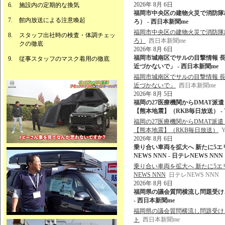
2026年 8月 6日
施設内の定期的な換気
福岡市中央区の建物火災で消防隊出動
館内放送による注意喚起
ろ） - 西日本新聞me
福岡市中央区の建物火災で消防隊出動
スタッフ出社時の検査・体調チェッ
ろ）
西日本新聞me
クの徹底
2026年 8月 6日
福岡市城南区でサルの目撃情報 
従事スタッフのマスク着用の徹底
近づかないで」 - 西日本新聞me
福岡市城南区でサルの目撃情報 
近づかないで」
西日本新聞me
2026年 8月 5日
福岡の27医療機関からDMAT派
【熊本地震】（RKB毎日放送） - Y
福岡の27医療機関からDMAT派
【熊本地震】（RKB毎日放送）
2026年 8月 6日
乗り合い車両を拡大へ 新たに5エリア
NEWS NNN - 日テレNEWS NNN
乗り合い車両を拡大へ 新たに5エリア
NEWS NNN
日テレNEWS NNN
2026年 8月 6日
福岡県の議会質問横流し問題受け
- 西日本新聞me
福岡県の議会質問横流し問題受け
ト
西日本新聞me