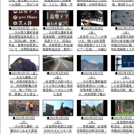
心地・最大級のラムサ
院温泉山荘と自家製
福岡県英彦山より山伏
年11月8日水鳥
ール湿原・・坊がつる
品・うどん・饅頭・牛
修煉場・1648年現在の
地・第9回ラム
九州最高所天然温泉登
丼・カレーその他菓子
観音堂安置の十一面観
湿原決定中間湿
山者に山をインタビュ
類・オリジナル専用お
音・不動明王・毘沙門
内最大級標高１
ウ
土産・すべて一味違
天・江戸時代武田藩の
から１２００ｍ
う・天然温泉とお酒・
祈願所・明治15年本
の野焼・地元ボ
国際ラムサール湿原坊
坊・支所は消失24代弘
アで環境維
◆2021年8月3日（火）
◆2021年8月3日（火）
◆2021年5月28日
◆2021年5月1
がつるでテン泊・畳に
蔵孟夫が山宿
・大分県九重町長者
・大分県九重町長者
（金）
（水）
原法華院温泉高原テラ
原温泉郷・法華院温泉
佐賀市でピアノが弾
・佐賀県大和
ス「旧花山酔」名称・
高原テラス「旧花山
ける・聴ける佐賀県
賀市の多布施川
料金・食事内容変更に
酔」名称変更と料金減
JR佐賀駅駅ナカ1丁目
布施川河浜公園・1
ついて・法華院温泉山
額新料金設定・館内一
ピアノ広場・・16歳か
年佐賀鍋島１０
荘館主・弘蔵より説
部改装を法華院温泉山
わいい女の子弾いてい
鍋島直正の別亭
明・パソコン可・
荘27代目荘主・弘蔵岳
ます椅子もあります弾
「多布施川河岬
hi/fiok/九重連山登山・
久より説明ご挨拶ご案
ける人応援求
園」トンボ王国
国内最大級のラムサー
内いたします・家族で
ル湿原エリアなど
レーズナブルで
◆2021年5月7日（金）
◆2021年4月30日
◆2021年4月27日
◆2021年4月2
・大分九重牧ノ戸
（金）
（火）
（木）
峠・JR熊本駅産交バ
佐賀県江北町小田１
・大分県九重町飯田
むかしから水
ス・JR別府駅亀の井
２００年の大楠と馬頭
高原長者原のバス旅・
した佐賀県遺産
バス・牧ノ戸峠バス
観音様シーボルトが来
JR熊本駅で産交バ
島郡白石町「縫
停・家族と犬も登る・
た名所
ス・JR別府駅で亀の
早朝日帰り九重連山コ
井バスで行く日本最大
ース
級ラムサール坊がつる
たではら湿原・ミヤマ
キリシマ九重連山法華
院温泉
◆2021年4月19日
◆2021年4月19日
◆2021年4月15日
◆2021年4月6日
（月）
（月）
（木）
・佐賀県杵島
・大分県九重町・九
佐賀県杵島郡江北町
・男島城跡・佐賀県
町須古・須古城
重坊がつるタデ原湿
2018/11/4/ビツキー天
杵島郡白石町須古城・
寺隆信の隠居城