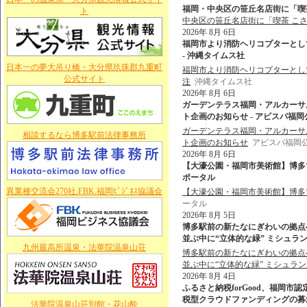
福岡・中央区の笹丘名店街に「喫茶
ト
中央区の笹丘名店街に「喫茶 こさ
2026年 8月 6日
福岡市より消防ヘリコプターとして最新
- 沖縄タイムス社
日本一の夢大吊り橋・大分県玖珠郡九重町
福岡市より消防ヘリコプターとして最新
公式サイト
注
沖縄タイムス社
2026年 8月 6日
ガーデンテラス福岡・アルカーサ
ト企画のお知らせ - アビスパ福
ガーデンテラス福岡・アルカーサ
相談するなら博多駅前法律事務所
ト企画のお知らせ
アビスパ福岡
2026年 8月 6日
【大濠公園・福岡市美術館】博多で愛さ
ポータル
異業種交流会270社.FBK.福岡ﾋﾞｼﾞﾈｽ協議会
【大濠公園・福岡市美術館】博多で
ータル
2026年 8月 5日
博多駅前の新たなにぎわいの拠点へ
並ぶ中に“立体的な緑” ミシュラン店含む6
九州最高所温泉・法華院温泉山荘
博多駅前の新たなにぎわいの拠点へ
並ぶ中に“立体的な緑” ミシュラン
2026年 8月 4日
ふるさと納税forGood、福岡
税型クラウドファンディングの募集
法華院温泉山荘別館・花山酔