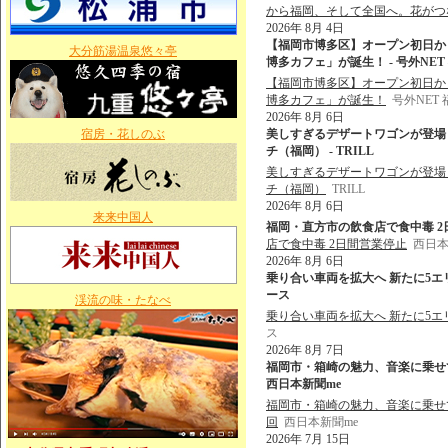
から福岡、そして全国へ。花がつ
2026年 8月 4日
【福岡市博多区】オープン初日か
大分筋湯温泉悠々亭
博多カフェ」が誕生！ - 号外NE
【福岡市博多区】オープン初日か
博多カフェ」が誕生！
号外NET
2026年 8月 6日
宿房・花しのぶ
美しすぎるデザートワゴンが登場
チ（福岡） - TRILL
美しすぎるデザートワゴンが登場
チ（福岡）
TRILL
2026年 8月 6日
来来中国人
福岡・直方市の飲食店で食中毒 2日
店で食中毒 2日間営業停止
西日本
2026年 8月 6日
乗り合い車両を拡大へ 新たに5エリア
ース
渓流の味・たなべ
乗り合い車両を拡大へ 新たに5エリ
ス
2026年 8月 7日
福岡市・箱崎の魅力、音楽に乗せて 
西日本新聞me
福岡市・箱崎の魅力、音楽に乗せて
回
西日本新聞me
2026年 7月 15日