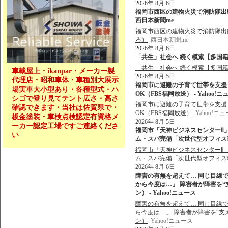
2026年 8月 6日
福岡市西区の建物火災で消防隊出動 
西日本新聞me
福岡市西区の建物火災で消防隊出動 
ろ）
西日本新聞me
2026年 8月 6日
「共生」社会へ 続く模索【多国籍
「共生」社会へ 続く模索【多国
車載屋上・ikanpar・メーカー製
2026年 8月 5日
代理店・昭和車体・車種別大展示
福岡市に避難の子育て世帯を支援
場実車大小型あり・各種型式・ハ
OK（FBS福岡放送） - Yahoo!ニ
シゴで登り見てテント広さ・高さ
福岡市に避難の子育て世帯を支援
確認できます・当社は佐賀県で・
OK（FBS福岡放送）
Yahoo!ニ
板金塗装・車検点検認定有資格メ
2026年 8月 5日
ーカー認定工場ですご連絡くださ
福岡市「天神ビジネスセンターⅡ
い
ム・スパ完備「次世代型オフィス環境」
福岡市「天神ビジネスセンターⅡ
ム・スパ完備「次世代型オフィス
2026年 8月 6日
障害の有無を超えて… 同じ目線で
から今度は…」 障害者が障害を“
ン） - Yahoo!ニュース
障害の有無を超えて… 同じ目線で
ら今度は…」 障害者が障害を“支
ン）
Yahoo!ニュース