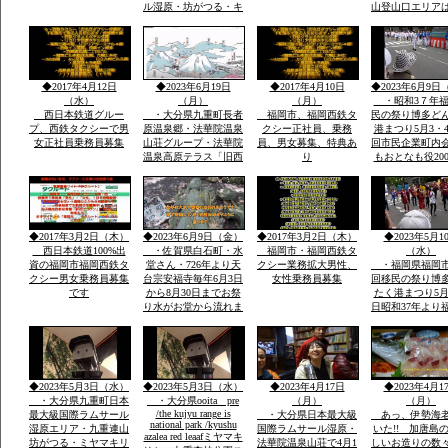
ル湿原・坊がつる・キ
山登山口エリア
ヤンプ場・最高峰中
坊がつる登山ル
岳・九重連山ミヤマキ
暮れ雨の滝ルー
リシマ開花。九州最高
ケ池ルート・法
所天然温泉・行く帰る
泉山荘の九州最
最低5時間前後・また
然温泉・九州最
◆2017年4月12日
◆2023年6月19日
◆2017年4月10日
◆2023年6月9日
行きたい法華院温泉山
重連山中岳ルー
（水）
（月）
（月）
・昭和3７年福
荘
西日本鉄道グルー
・大分県九重町長者
福岡市、福岡西鉄タ
民の祭り博多ど
プ、西鉄タクシーで男
原温泉郷・法華院温泉
クシー正社員、乗務
港まつり5月3・4
女正社員乗務員募集
山荘グループ・法華院
員、男女募集、特典あ
回市民企業町内
温泉高原テラス「旧西
り
もおとなも役20
鉄ホテル」・素泊まり
総参加しゃもじ
ok・温泉入浴￥５０
出し練り歩きま
０・併設レストラン和
に踊り本舞台・
洋食１０００円から２
加で運営再開発
０００・登山・研修
バンの街で
◆2017年3月2日（木）
◆2023年6月9日（金）
◆2017年3月2日（木）
◆2023年5月1
会・合宿全国実績多数
西日本鉄道100%出
・佐賀県白石町・水
福岡市・福岡西鉄タ
（水）
資の福岡市福岡西鉄タ
堂さん・726年より天
クシー業務拡大男性、
・福岡県福岡市
クシー男女乗務員募集
台宗安福寺毎年6月3日
女性乗務員募集
回移民の祭り博
です
から8月30日までお祭
たく港まつり5月
り水がお堂から流れま
日昭和37年より
すお地蔵様が多数境内
市民の祭りに３
に顔つきがちがう飲む
内に踊り本舞台
とよくなる水です「体
民企業総参加こ
の調子が悪い人は飲ま
人も企業も約20
ないこと」
参加「しゃもじ
◆2023年5月3日（水）
◆2023年5月3日（水）
◆2023年4月17日
◆2023年4月1
を出し参加
・大分県九重町日本
・大分県ooita pre
（月）
（月）
/the kujyu range is
最大級国際ラムサール
・大分県日本最大級
あっ、伊勢海
national park /kyushu
湿原エリア・九重連山
国際ラムサール湿原・
いた!! 加唐島
azalea red leaafミヤマキ
坊がつる・ミヤマキリ
法華院温泉山荘で4月1
しいお造りの数