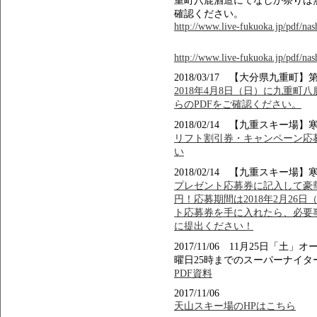
重町八鹿酒造にてなしか祭りは
確認ください。
http://www.live-fukuoka.jp/pdf/na
http://www.live-fukuoka.jp/pdf/na
2018/03/17 【大分県九重町
2018年4月8日（日）に九重町
らのPDFをご確認ください。
2018/02/14 【九重スキ
リフト割引券・キャンペーン応募
い
2018/02/14 【九重スキ
プレゼント応募券に記入して豪華賞品
円！応募期間は2018年2月26
ト応募券を手に入れたら、必要
に提出ください！
2017/11/06 11月25日
曜日25時までのスーパーナイタ
PDF資料
2017/11/06
天山スキー場のHPはこちら