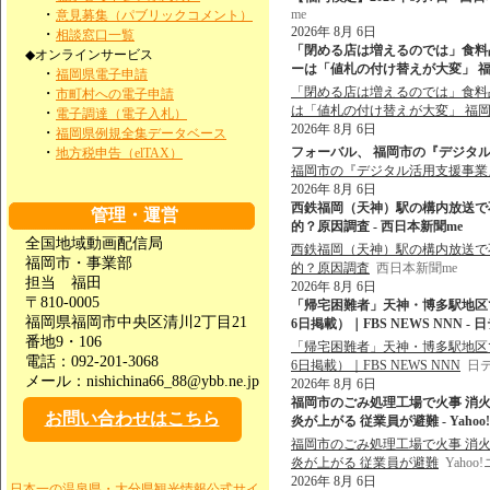
・
me
意見募集（パブリックコメント）
2026年 8月 6日
・
相談窓口一覧
「閉める店は増えるのでは」食料品
◆オンラインサービス
ーは「値札の付け替えが大変」 福岡 
・
福岡県電子申請
「閉める店は増えるのでは」食料品
・
市町村への電子申請
は「値札の付け替えが大変」 福
・
電子調達（電子入札）
2026年 8月 6日
・
福岡県例規全集データベース
・
フォーバル、 福岡市の『デジタル活用支
地方税申告（elTAX）
福岡市の『デジタル活用支援事業
2026年 8月 6日
西鉄福岡（天神）駅の構内放送で不
管理・運営
的？原因調査 - 西日本新聞me
全国地域動画配信局
西鉄福岡（天神）駅の構内放送で不
福岡市・事業部
的？原因調査
西日本新聞me
担当 福田
2026年 8月 6日
〒810-0005
「帰宅困難者」天神・博多駅地区で最
福岡県福岡市中央区清川2丁目21
6日掲載）｜FBS NEWS NNN - 
番地9・106
「帰宅困難者」天神・博多駅地区で最
電話：092-201-3068
6日掲載）｜FBS NEWS NNN
日テ
メール：nishichina66_88@ybb.ne.jp
2026年 8月 6日
福岡市のごみ処理工場で火事 消
お問い合わせはこちら
炎が上がる 従業員が避難 - Yaho
福岡市のごみ処理工場で火事 消
炎が上がる 従業員が避難
Yaho
2026年 8月 6日
日本一の温泉県・大分県観光情報公式サイ