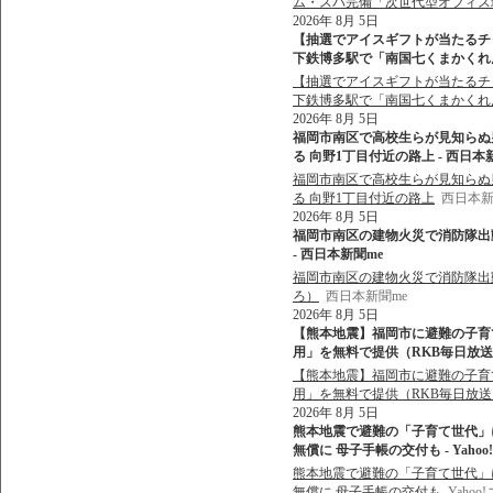
ム・スパ完備「次世代型オフィス
2026年 8月 5日
【抽選でアイスギフトが当たるチ
下鉄博多駅で「南国七くまかくれんぼ
【抽選でアイスギフトが当たるチ
下鉄博多駅で「南国七くまかくれ
2026年 8月 5日
福岡市南区で高校生らが見知らぬ
る 向野1丁目付近の路上 - 西日本
福岡市南区で高校生らが見知らぬ
る 向野1丁目付近の路上
西日本新
2026年 8月 5日
福岡市南区の建物火災で消防隊出動 
- 西日本新聞me
福岡市南区の建物火災で消防隊出動 
ろ）
西日本新聞me
2026年 8月 5日
【熊本地震】福岡市に避難の子育
用」を無料で提供（RKB毎日放送） 
【熊本地震】福岡市に避難の子育
用」を無料で提供（RKB毎日放送
2026年 8月 5日
熊本地震で避難の「子育て世代」
無償に 母子手帳の交付も - Yaho
熊本地震で避難の「子育て世代」
無償に 母子手帳の交付も
Yaho