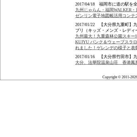
2017/04/18 福岡市に道の
九州じゃらん・福岡WALKER
ゼンリン電子地図帳活用コンテ
2017/01/22 【大分県九
プリ（キッズ・メンズ・レディ
九州最大！九重森林公園スキー場でFOR
KUJYU バンク＆ウェーブスラ
れました！ゲレンデの様子と表
2017/01/16 【大分県竹田
大分、法華院温泉山荘 香港鳳凰
Copyright © 2011-202