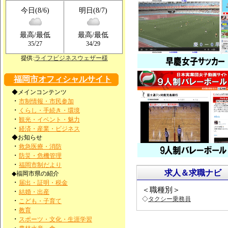
今日(8/6)
明日(8/7)
最高/最低
最高/最低
/
/
35
27
34
29
提供:
ライフビジネスウェザー様
福岡市オフィシャルサイト
◆メインコンテンツ
・
市制情報・市民参加
・
くらし・手続き・環境
・
観光・イベント・魅力
・
経済・産業・ビジネス
◆お知らせ
・
救急医療・消防
・
防災・危機管理
・
福岡市制だより
求人＆求職ナビ
◆福岡市県の紹介
・
届出・証明・税金
＜職種別＞
・
結婚・出産
◇
タクシー乗務員
・
こども・子育て
・
教育
・
スポーツ・文化・生涯学習