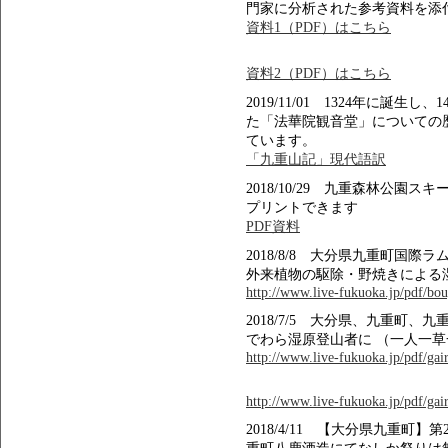
門家に分析された参考資料を添
資料1（PDF）はこちら
資料2（PDF）はこちら
2019/11/01 1324年に誕
た「法華院観音堂」についての
ています。
「九重山記」現代語訳
2018/10/29 九重森林公
プリントできます
PDF資料
2018/8/8 大分県九重町国
外来植物の駆除・野焼きによる
http://www.live-fukuoka.jp/pdf/bou
2018/7/5 大分県、九重町
でわら湿原登山者に （一人一
http://www.live-fukuoka.jp/pdf/gair
http://www.live-fukuoka.jp/pdf/gair
2018/4/11 【大分県九重町】