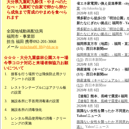
大分県九重町九酔渓・やまべのた
省エネ家電買い換え促進事業 - city.fuk
なべ・九重町で自家で卵から卵か
業
city.fukuoka.lg.jp
ら成魚まで育成のやまめを食べら
2026年 8月 6日
れます
博多駅から徒歩2分「明治公園」
新たなにぎわい拠点に 福岡市 - Ya
博多駅から徒歩2分「明治公園」
全国地域動画配信局
新たなにぎわい拠点に 福岡市
Ya
福岡市・事業部
2026年 8月 6日
担当 福田 携帯092-201-3068
福岡県直方市（地図） - 福岡・直
メール
nishichina66_88@ybb.ne.jp
(1/1) - 西日本新聞me
福岡県直方市（地図） - 福岡・直
☆☆☆・大分九重森林公園スキー場
(1/1)
西日本新聞me
今季コロナ対応と来場者御協力お願
2026年 8月 5日
いについて
倒産速報（キービジュアル） - 
接客を行う場所では飛俟防止用クリ
(1/1) - 西日本新聞me
アシートの設置
倒産速報（キービジュアル） - 
(1/1)
西日本新聞me
レストランテーブルにはアクリル板
2026年 8月 6日
の設置
【速報】熊本、長崎で震度4 福岡・
施設各所に手首用消毒液の設置
【速報】熊本、長崎で震度4 福岡
2026年 8月 5日
施設各所の消毒強化
面識ない女性を襲ったか 不同意わい
Yahoo!ニュース
レンタル用品使用毎の消毒・クリー
面識ない女性を襲ったか 不同意わ
ニングの実施
送）
Yahoo!ニュース