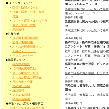
偽電話詐欺に関わった疑いで福岡
◆メインコンテンツ
聞me） - Yahoo!ニュース
・
防災・防犯とくらし
偽電話詐欺に関わった疑いで福岡
・
保健・医療・介護・福祉
聞me）
Yahoo!ニュース
・
環境
2026年 8月 6日
・
しごと・産業・まちづくり
偽電話詐欺に関わった疑いで福岡市
・
観光・文化・教育
me
・
県政情報
偽電話詐欺に関わった疑いで福岡
◆お知らせ
me
・
被災者支援関連制度
2026年 8月 6日
・
防災・災害情報
福岡市役所 - 福岡県の議会質問
・
にアンケート - 写真・画像(1/1) -
ふくおか医療情報ネット
・
知事のメッセージ
福岡市役所 - 福岡県の議会質問
・
キッズコーナー
にアンケート - 写真・画像(1/1)
西
◆福岡県の紹介
2026年 8月 5日
・
福岡市議会の海外視察、ビジネスから
福岡県の概要
ニュース
・
福岡県の広報活動
・
メール配信サービス
福岡市議会の海外視察、ビジネス
・
ふくおか県政出前講座
ュース
・
2026年 8月 6日
県の条例・公報
明治公園に都市型スパ、清流公園に
・
県の発行資料
聞me
・
統計情報
・
よくある質問
明治公園に都市型スパ、清流公園
・
聞me
職員採用情報
2026年 8月 7日
◆県政へのご意見・相談窓口
・
聴かせて下さい県民の声
【福岡検定】2026年8月7日 - 西